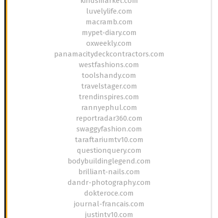
kindsmarket.com
luvelylife.com
macramb.com
mypet-diary.com
oxweekly.com
panamacitydeckcontractors.com
westfashions.com
toolshandy.com
travelstager.com
trendinspires.com
rannyephul.com
reportradar360.com
swaggyfashion.com
taraftariumtv10.com
questionquery.com
bodybuildinglegend.com
brilliant-nails.com
dandr-photography.com
dokteroce.com
journal-francais.com
justintv10.com