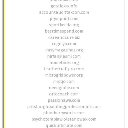
getalexio.info
accountaudittaxcon.com
prymprint.com
sportkeeda.org
besttimespend.com
careandcure.biz
cogniyo.com
easymagazines.org
hirfanjilasmi.com
hometricks.org
leathercraftpro.com
microgridpower.org
mixiqo.com
needglobe.com
ortocoach.com
passionawe.com
pittsburghpaintingprofessionals.com
plumberryworks.com
psychoterapiawioletanowak.com
quickultimate.com