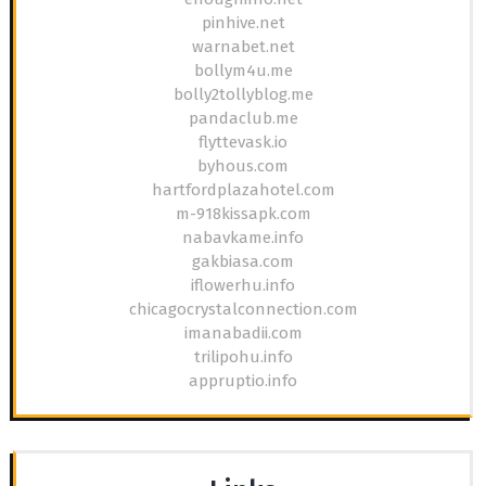
pinhive.net
warnabet.net
bollym4u.me
bolly2tollyblog.me
pandaclub.me
flyttevask.io
byhous.com
hartfordplazahotel.com
m-918kissapk.com
nabavkame.info
gakbiasa.com
iflowerhu.info
chicagocrystalconnection.com
imanabadii.com
trilipohu.info
appruptio.info