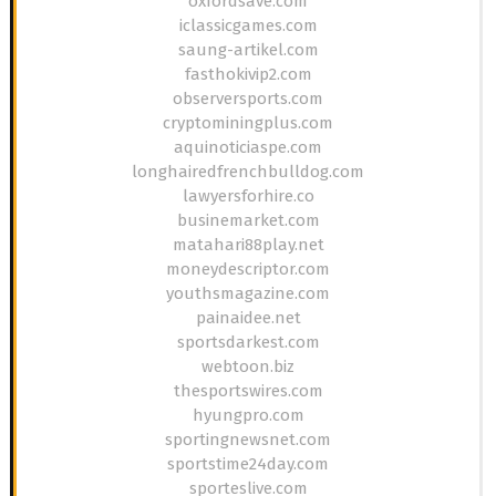
oxfordsave.com
iclassicgames.com
saung-artikel.com
fasthokivip2.com
observersports.com
cryptominingplus.com
aquinoticiaspe.com
longhairedfrenchbulldog.com
lawyersforhire.co
businemarket.com
matahari88play.net
moneydescriptor.com
youthsmagazine.com
painaidee.net
sportsdarkest.com
webtoon.biz
thesportswires.com
hyungpro.com
sportingnewsnet.com
sportstime24day.com
sporteslive.com