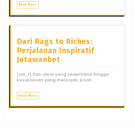
Read More
Dari Rags to Riches:
Perjalanan Inspiratif
Jutawanbet
[ad_1] Dari awal yang sederhana hingga
kesuksesan yang melonjak, kisah…
Read More