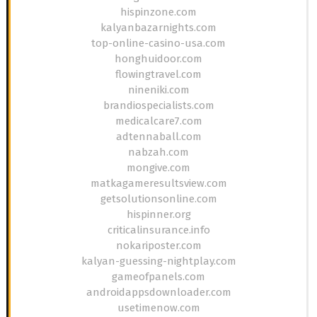
hispinzone.com
kalyanbazarnights.com
top-online-casino-usa.com
honghuidoor.com
flowingtravel.com
nineniki.com
brandiospecialists.com
medicalcare7.com
adtennaball.com
nabzah.com
mongive.com
matkagameresultsview.com
getsolutionsonline.com
hispinner.org
criticalinsurance.info
nokariposter.com
kalyan-guessing-nightplay.com
gameofpanels.com
androidappsdownloader.com
usetimenow.com