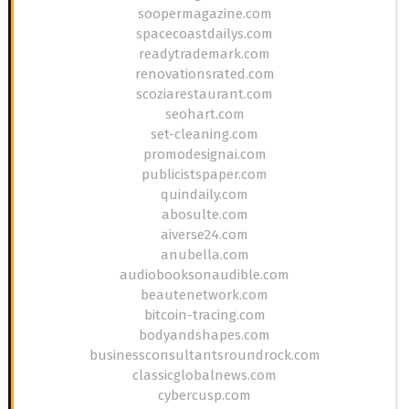
soopermagazine.com
spacecoastdailys.com
readytrademark.com
renovationsrated.com
scoziarestaurant.com
seohart.com
set-cleaning.com
promodesignai.com
publicistspaper.com
quindaily.com
abosulte.com
aiverse24.com
anubella.com
audiobooksonaudible.com
beautenetwork.com
bitcoin-tracing.com
bodyandshapes.com
businessconsultantsroundrock.com
classicglobalnews.com
cybercusp.com