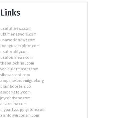
Links
usafullnewz.com
uktimenetwork.com
usaworldnewz.com
todayusaexplore.com
usalocality.com
usafournewz.com
thebalochhal.com
vehicularmaster.com
vibesaccent.com
ampajavierdemiguel.org
brainboosters.co
amberlately.com
joycebriscoe.com
aicarmina.com
mypartysupplystore.com
annforwisconsin.com