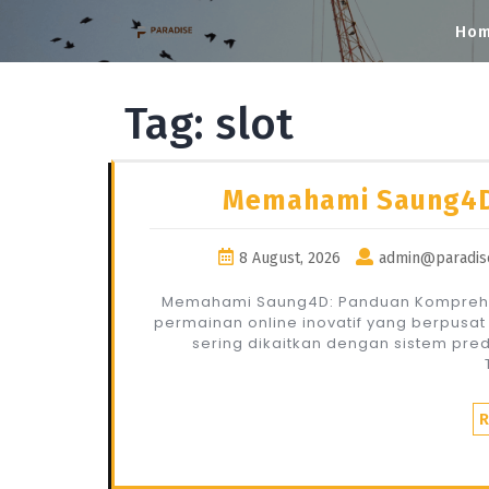
Skip
Ho
to
content
Tag:
slot
Memahami Saung4D
8 August, 2026
admin@paradis
Memahami Saung4D: Panduan Komprehen
permainan online inovatif yang berpusa
sering dikaitkan dengan sistem predi