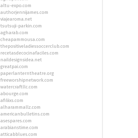
altu-expo.com
authorjennijames.com
viajearoma.net
tsutsuji-parkin.com
agharab.com
cheapammousa.com
thepositiveladiessoccerclub.com
recetasdecocinafaciles.com
naildesignsidea.net
greatpai.com
paperlanterntheatre.org
freeworshipnetwork.com
watercraftllc.com
abourge.com
afiliixs.com
alharammallz.com
americanbulletins.com
asespares.com
arabianstime.com
atticabblues.com