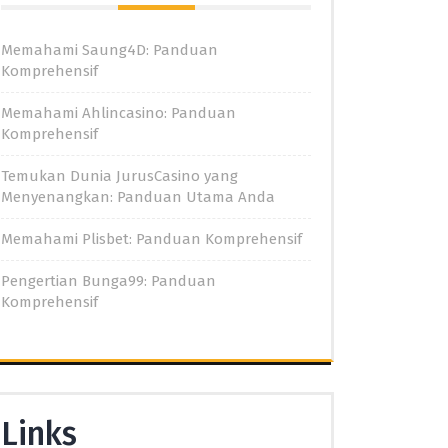
Memahami Saung4D: Panduan
Komprehensif
Memahami Ahlincasino: Panduan
Komprehensif
Temukan Dunia JurusCasino yang
Menyenangkan: Panduan Utama Anda
Memahami Plisbet: Panduan Komprehensif
Pengertian Bunga99: Panduan
Komprehensif
Links