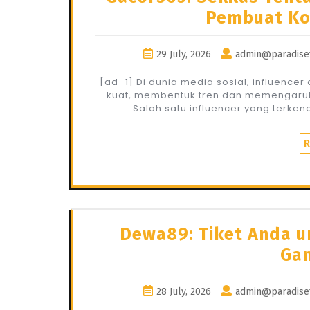
Pembuat Ko
29 July, 2026
admin@paradise
[ad_1] Di dunia media sosial, influence
kuat, membentuk tren dan memengaruhi
Salah satu influencer yang terkena
Dewa89: Tiket Anda u
Gam
28 July, 2026
admin@paradise