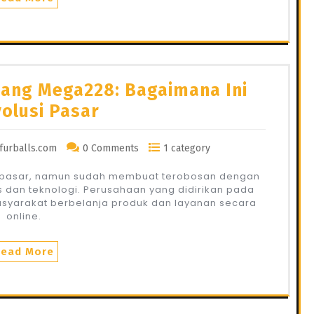
ang Mega228: Bagaimana Ini
olusi Pasar
furballs.com
0 Comments
1 category
i pasar, namun sudah membuat terobosan dengan
s dan teknologi. Perusahaan yang didirikan pada
masyarakat berbelanja produk dan layanan secara
online.
Read More