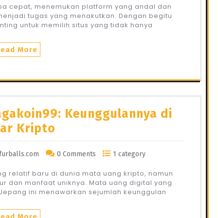
rba cepat, menemukan platform yang andal dan
menjadi tugas yang menakutkan. Dengan begitu
nting untuk memilih situs yang tidak hanya
Read More
agakoin99: Keunggulannya di
ar Kripto
furballs.com
0 Comments
1 category
 relatif baru di dunia mata uang kripto, namun
r dan manfaat uniknya. Mata uang digital yang
 Jepang ini menawarkan sejumlah keunggulan
Read More