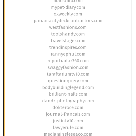
macramb.com
mypet-diary.com
oxweekly.com
panamacitydeckcontractors.com
westfashions.com
toolshandy.com
travelstager.com
trendinspires.com
rannyephul.com
reportradar360.com
swaggyfashion.com
taraftariumtv10.com
questionquery.com
bodybuildinglegend.com
brilliant-nails.com
dandr-photography.com
dokteroce.com
journal-francais.com
justintv10.com
lawyerule.com
mediamingleseaco.com