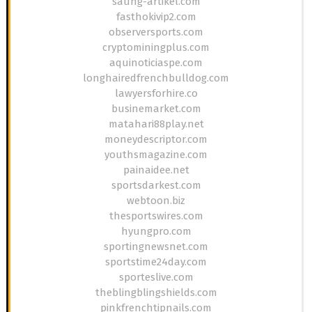
saung-artikel.com
fasthokivip2.com
observersports.com
cryptominingplus.com
aquinoticiaspe.com
longhairedfrenchbulldog.com
lawyersforhire.co
businemarket.com
matahari88play.net
moneydescriptor.com
youthsmagazine.com
painaidee.net
sportsdarkest.com
webtoon.biz
thesportswires.com
hyungpro.com
sportingnewsnet.com
sportstime24day.com
sporteslive.com
theblingblingshields.com
pinkfrenchtipnails.com