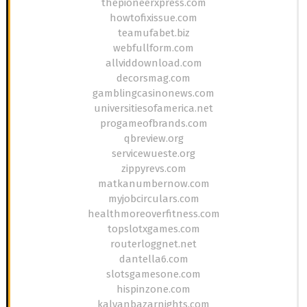
thepioneerxpress.com
howtofixissue.com
teamufabet.biz
webfullform.com
allviddownload.com
decorsmag.com
gamblingcasinonews.com
universitiesofamerica.net
progameofbrands.com
qbreview.org
servicewueste.org
zippyrevs.com
matkanumbernow.com
myjobcirculars.com
healthmoreoverfitness.com
topslotxgames.com
routerloggnet.net
dantella6.com
slotsgamesone.com
hispinzone.com
kalyanbazarnights.com