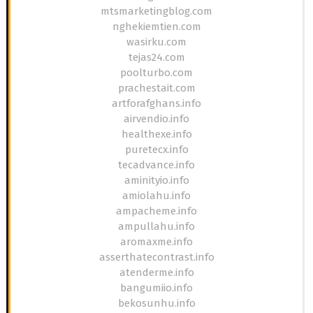
mtsmarketingblog.com
nghekiemtien.com
wasirku.com
tejas24.com
poolturbo.com
prachestait.com
artforafghans.info
airvendio.info
healthexe.info
puretecx.info
tecadvance.info
aminityio.info
amiolahu.info
ampacheme.info
ampullahu.info
aromaxme.info
asserthatecontrast.info
atenderme.info
bangumiio.info
bekosunhu.info