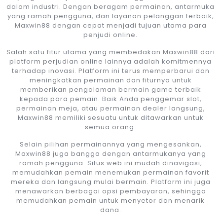
dalam industri. Dengan beragam permainan, antarmuka
yang ramah pengguna, dan layanan pelanggan terbaik,
Maxwin88 dengan cepat menjadi tujuan utama para
penjudi online.
Salah satu fitur utama yang membedakan Maxwin88 dari
platform perjudian online lainnya adalah komitmennya
terhadap inovasi. Platform ini terus memperbarui dan
meningkatkan permainan dan fiturnya untuk
memberikan pengalaman bermain game terbaik
kepada para pemain. Baik Anda penggemar slot,
permainan meja, atau permainan dealer langsung,
Maxwin88 memiliki sesuatu untuk ditawarkan untuk
semua orang.
Selain pilihan permainannya yang mengesankan,
Maxwin88 juga bangga dengan antarmukanya yang
ramah pengguna. Situs web ini mudah dinavigasi,
memudahkan pemain menemukan permainan favorit
mereka dan langsung mulai bermain. Platform ini juga
menawarkan berbagai opsi pembayaran, sehingga
memudahkan pemain untuk menyetor dan menarik
dana.