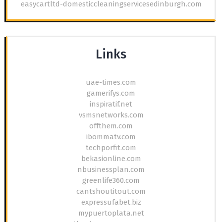
easycartltd-domesticcleaningservicesedinburgh.com
Links
uae-times.com
gamerifys.com
inspiratif.net
vsmsnetworks.com
offthem.com
ibommatv.com
techporfit.com
bekasionline.com
nbusinessplan.com
greenlife360.com
cantshoutitout.com
expressufabet.biz
mypuertoplata.net