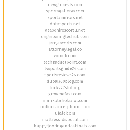
newgamestv.com
sportsgallerys.com
sportsmirrors.net
datasports.net
atasehirescortu.net
engineeringtechub.com
jerryescorts.com
attorneylegal.co
voomb.com
techgadgetpoint.com
tvsportsguide24.com
sportsreviews24.com
dubai360blog.com
lucky77slot.org
growmefast.com
mahkotahokislot.com
onlinecancerpharm.com
ufalek.org
mattress-disposal.com
happyflooringandcabinets.com