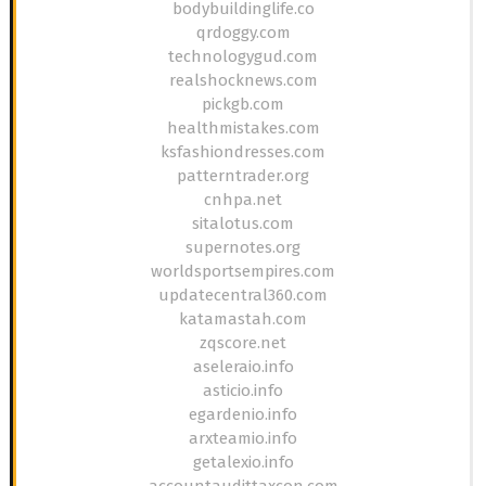
bodybuildinglife.co
qrdoggy.com
technologygud.com
realshocknews.com
pickgb.com
healthmistakes.com
ksfashiondresses.com
patterntrader.org
cnhpa.net
sitalotus.com
supernotes.org
worldsportsempires.com
updatecentral360.com
katamastah.com
zqscore.net
aseleraio.info
asticio.info
egardenio.info
arxteamio.info
getalexio.info
accountaudittaxcon.com