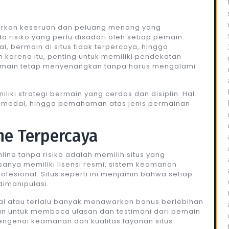
arkan keseruan dan peluang menang yang
a risiko yang perlu disadari oleh setiap pemain.
al, bermain di situs tidak terpercaya, hingga
 karena itu, penting untuk memiliki pendekatan
main tetap menyenangkan tanpa harus mengalami
liki strategi bermain yang cerdas dan disiplin. Hal
an modal, hingga pemahaman atas jenis permainan
ine Terpercaya
ine tanpa risiko adalah memilih situs yang
asanya memiliki lisensi resmi, sistem keamanan
fesional. Situs seperti ini menjamin bahwa setiap
dimanipulasi.
enal atau terlalu banyak menawarkan bonus berlebihan
an untuk membaca ulasan dan testimoni dari pemain
ngenai keamanan dan kualitas layanan situs