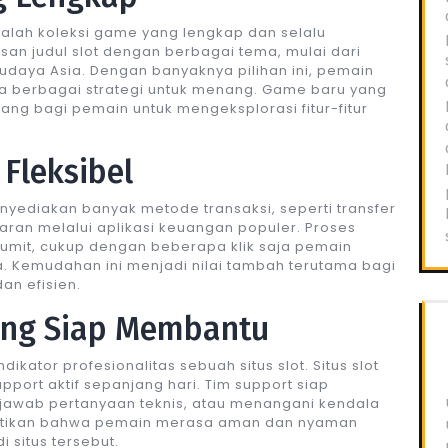
adalah koleksi game yang lengkap dan selalu
usan judul slot dengan berbagai tema, mulai dari
budaya Asia. Dengan banyaknya pilihan ini, pemain
 berbagai strategi untuk menang. Game baru yang
ng bagi pemain untuk mengeksplorasi fitur-fitur
 Fleksibel
yediakan banyak metode transaksi, seperti transfer
aran melalui aplikasi keuangan populer. Proses
rumit, cukup dengan beberapa klik saja pemain
. Kemudahan ini menjadi nilai tambah terutama bagi
an efisien.
ang Siap Membantu
kator profesionalitas sebuah situs slot. Situs slot
pport aktif sepanjang hari. Tim support siap
njawab pertanyaan teknis, atau menangani kendala
astikan bahwa pemain merasa aman dan nyaman
 situs tersebut.