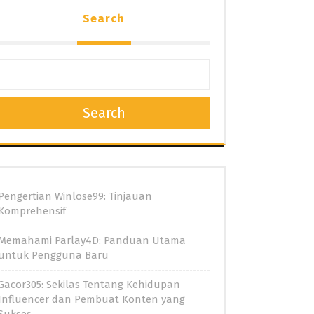
Search
Search
Pengertian Winlose99: Tinjauan
Komprehensif
Memahami Parlay4D: Panduan Utama
untuk Pengguna Baru
Gacor305: Sekilas Tentang Kehidupan
Influencer dan Pembuat Konten yang