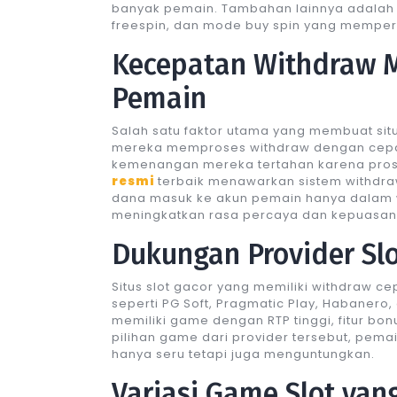
banyak pemain. Tambahan lainnya adalah ke
freespin, dan mode buy spin yang mempe
Kecepatan Withdraw 
Pemain
Salah satu faktor utama yang membuat sit
mereka memproses withdraw dengan cepat
kemenangan mereka tertahan karena pros
resmi
terbaik menawarkan sistem withdr
dana masuk ke akun pemain hanya dalam wa
meningkatkan rasa percaya dan kepuasan
Dukungan Provider Sl
Situs slot gacor yang memiliki withdraw
seperti PG Soft, Pragmatic Play, Habanero
memiliki game dengan RTP tinggi, fitur b
pilihan game dari provider tersebut, pem
hanya seru tetapi juga menguntungkan.
Variasi Game Slot yan