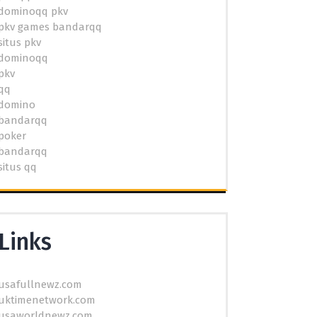
dominoqq pkv
pkv games bandarqq
situs pkv
dominoqq
pkv
qq
domino
bandarqq
poker
bandarqq
situs qq
Links
usafullnewz.com
uktimenetwork.com
usaworldnewz.com