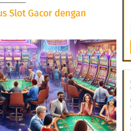
tus Slot Gacor dengan