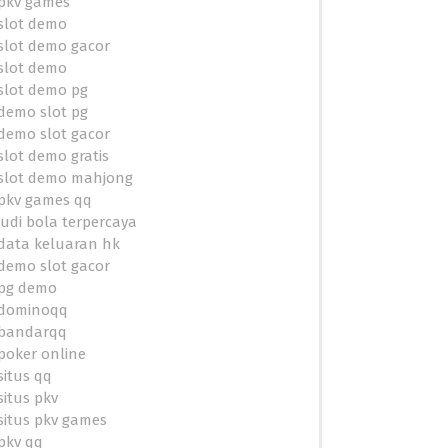
pkv games
slot demo
slot demo gacor
slot demo
slot demo pg
demo slot pg
demo slot gacor
slot demo gratis
slot demo mahjong
pkv games qq
judi bola terpercaya
data keluaran hk
demo slot gacor
pg demo
dominoqq
bandarqq
poker online
situs qq
situs pkv
situs pkv games
pkv qq