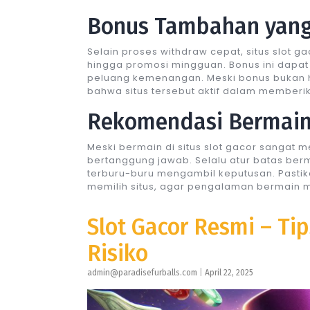
Bonus Tambahan yan
Selain proses withdraw cepat, situs slot 
hingga promosi mingguan. Bonus ini dap
peluang kemenangan. Meski bonus bukan
bahwa situs tersebut aktif dalam memberik
Rekomendasi Bermai
Meski bermain di situs slot gacor sangat m
bertanggung jawab. Selalu atur batas berm
terburu-buru mengambil keputusan. Pastik
memilih situs, agar pengalaman bermain 
Slot Gacor Resmi – Ti
Risiko
admin@paradisefurballs.com
|
April 22, 2025