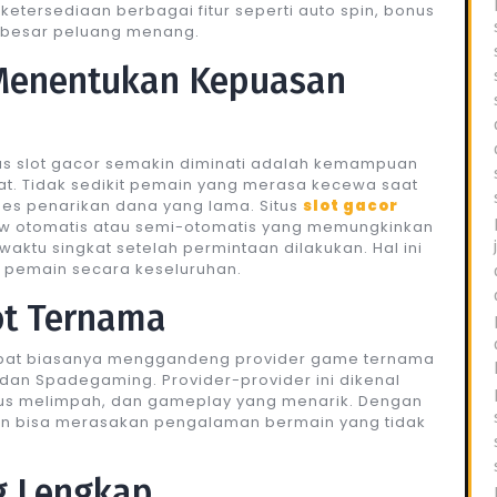
tersediaan berbagai fitur seperti auto spin, bonus
rbesar peluang menang.
Menentukan Kepuasan
us slot gacor semakin diminati adalah kemampuan
. Tidak sedikit pemain yang merasa kecewa saat
es penarikan dana yang lama. Situs
slot gacor
aw otomatis atau semi-otomatis yang memungkinkan
ktu singkat setelah permintaan dilakukan. Hal ini
 pemain secara keseluruhan.
ot Ternama
 cepat biasanya menggandeng provider game ternama
, dan Spadegaming. Provider-provider ini dikenal
onus melimpah, dan gameplay yang menarik. Dengan
ain bisa merasakan pengalaman bermain yang tidak
g Lengkap