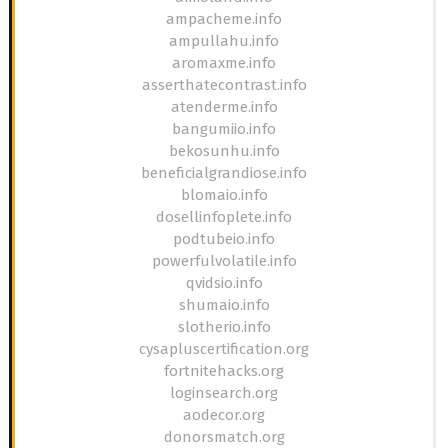
ampacheme.info
ampullahu.info
aromaxme.info
asserthatecontrast.info
atenderme.info
bangumiio.info
bekosunhu.info
beneficialgrandiose.info
blomaio.info
dosellinfoplete.info
podtubeio.info
powerfulvolatile.info
qvidsio.info
shumaio.info
slotherio.info
cysapluscertification.org
fortnitehacks.org
loginsearch.org
aodecor.org
donorsmatch.org