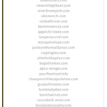
davidfollett.com
newcollegebeat.com
reverbnewyork.com
skinmerch.com
usvisaforum.com
bestmovierulz.com
jagalchi-trade.com
loopersound.com
minapenelope.com
justicereformalliance.com
cryptoglax.com
ohiohobbyplus.com
bogothemes.com
ajino-mingei.com
yourfreehost.info
cheapnorthfacejacketsm.com
gurjoshhomes.com
tombradydiet.com
bonthaiclub.com
casusbelli-mod.com
bookplatesociety.com