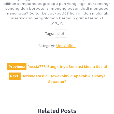
pilihan sempurna bagi siapa pun yang ingin bersenang-
senang dan berpotensi menang besar. Jadi mengapa
menunggu? Daftar ke Jackpot168 hari ini dan mulailah
merasakan pengalaman bermain game terbaik!
[ad_2]
Tags:
slot
Category:
Slot Online
Post
Previous:
Russia777: Bangkitnya Sensasi Media Sosial
navigation
Next:
Berinvestasi di Dewakoin99: Apakah Risikonya
Sepadan?
Related Posts