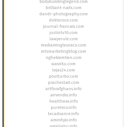
bodybuildinglegend.com
brilliant-nails.com
dandr-photography.com
dokteroce.com
journal-francais.com
justintv10.com
lawyerule.com
mediamingleseaco.com
mtsmarketingblog.com
nghekiemtien.com
wasirku.com
tejas24.com
poolturbo.com
prachestait.com
artforafghans.info
airvendio.info
healthexe.info
puretecx.info
tecadvance.info
aminityio.info
amiolahu.info