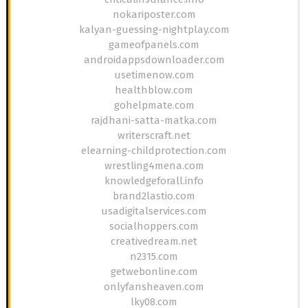
nokariposter.com
kalyan-guessing-nightplay.com
gameofpanels.com
androidappsdownloader.com
usetimenow.com
healthblow.com
gohelpmate.com
rajdhani-satta-matka.com
writerscraft.net
elearning-childprotection.com
wrestling4mena.com
knowledgeforall.info
brand2lastio.com
usadigitalservices.com
socialhoppers.com
creativedream.net
n2315.com
getwebonline.com
onlyfansheaven.com
lky08.com