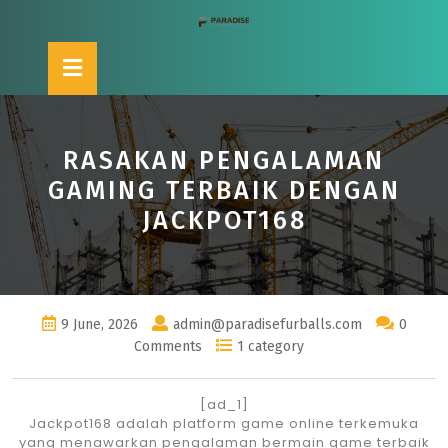
Skip
to
content
Open
Button
RASAKAN PENGALAMAN
GAMING TERBAIK DENGAN
JACKPOT168
9 June, 2026
admin@paradisefurballs.com
0
Comments
1 category
[ad_1]
Jackpot168 adalah platform game online terkemuka
yang menawarkan pengalaman bermain game terbaik