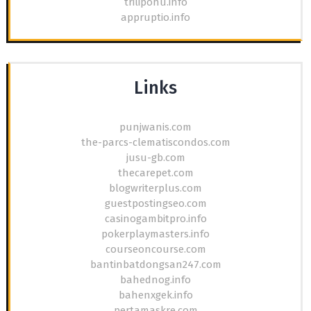
trilipohu.info
appruptio.info
Links
punjwanis.com
the-parcs-clematiscondos.com
jusu-gb.com
thecarepet.com
blogwriterplus.com
guestpostingseo.com
casinogambitpro.info
pokerplaymasters.info
courseoncourse.com
bantinbatdongsan247.com
bahednog.info
bahenxgek.info
pertamaskre.com