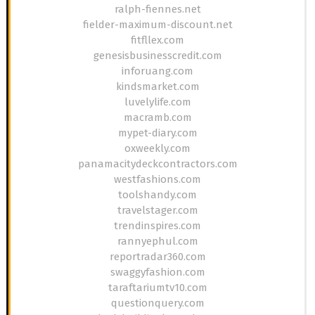
ralph-fiennes.net
fielder-maximum-discount.net
fitfllex.com
genesisbusinesscredit.com
inforuang.com
kindsmarket.com
luvelylife.com
macramb.com
mypet-diary.com
oxweekly.com
panamacitydeckcontractors.com
westfashions.com
toolshandy.com
travelstager.com
trendinspires.com
rannyephul.com
reportradar360.com
swaggyfashion.com
taraftariumtv10.com
questionquery.com