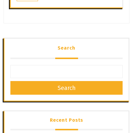
Search
Search
Recent Posts