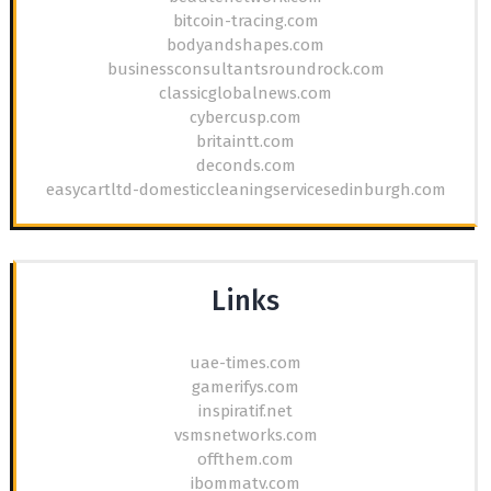
bitcoin-tracing.com
bodyandshapes.com
businessconsultantsroundrock.com
classicglobalnews.com
cybercusp.com
britaintt.com
deconds.com
easycartltd-domesticcleaningservicesedinburgh.com
Links
uae-times.com
gamerifys.com
inspiratif.net
vsmsnetworks.com
offthem.com
ibommatv.com