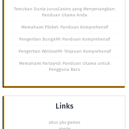
Temukan Dunia JurusCasino yang Menyenangkan:
Panduan Utama Anda
Memahami Plisbet: Panduan Komprehensif
Pengertian Bunga99: Panduan Komprehensif
Pengertian Winlose99: Tinjauan Komprehensif
Memahami Parlay4D: Panduan Utama untuk
Pengguna Baru
Links
situs pkv games
gaple