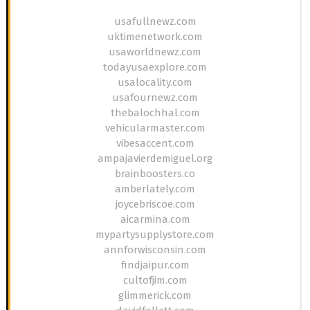
usafullnewz.com
uktimenetwork.com
usaworldnewz.com
todayusaexplore.com
usalocality.com
usafournewz.com
thebalochhal.com
vehicularmaster.com
vibesaccent.com
ampajavierdemiguel.org
brainboosters.co
amberlately.com
joycebriscoe.com
aicarmina.com
mypartysupplystore.com
annforwisconsin.com
findjaipur.com
cultofjim.com
glimmerick.com