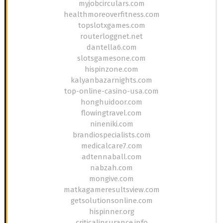
myjobcirculars.com
healthmoreoverfitness.com
topslotxgames.com
routerloggnet.net
dantella6.com
slotsgamesone.com
hispinzone.com
kalyanbazarnights.com
top-online-casino-usa.com
honghuidoor.com
flowingtravel.com
nineniki.com
brandiospecialists.com
medicalcare7.com
adtennaball.com
nabzah.com
mongive.com
matkagameresultsview.com
getsolutionsonline.com
hispinner.org
criticalinsurance.info