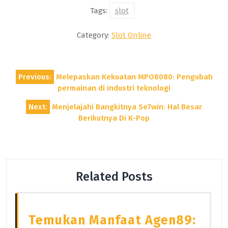
Tags:
slot
Category:
Slot Online
Post
Previous:
Melepaskan Kekuatan MPO8080: Pengubah
navigation
permainan di industri teknologi
Next:
Menjelajahi Bangkitnya Se7win: Hal Besar
Berikutnya Di K-Pop
Related Posts
Temukan Manfaat Agen89: