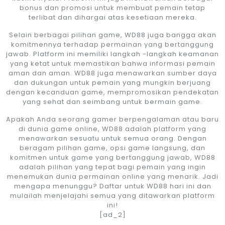
bonus dan promosi untuk membuat pemain tetap
terlibat dan dihargai atas kesetiaan mereka.
Selain berbagai pilihan game, WD88 juga bangga akan
komitmennya terhadap permainan yang bertanggung
jawab. Platform ini memiliki langkah -langkah keamanan
yang ketat untuk memastikan bahwa informasi pemain
aman dan aman. WD88 juga menawarkan sumber daya
dan dukungan untuk pemain yang mungkin berjuang
dengan kecanduan game, mempromosikan pendekatan
yang sehat dan seimbang untuk bermain game.
Apakah Anda seorang gamer berpengalaman atau baru
di dunia game online, WD88 adalah platform yang
menawarkan sesuatu untuk semua orang. Dengan
beragam pilihan game, opsi game langsung, dan
komitmen untuk game yang bertanggung jawab, WD88
adalah pilihan yang tepat bagi pemain yang ingin
menemukan dunia permainan online yang menarik. Jadi
mengapa menunggu? Daftar untuk WD88 hari ini dan
mulailah menjelajahi semua yang ditawarkan platform
ini!
[ad_2]