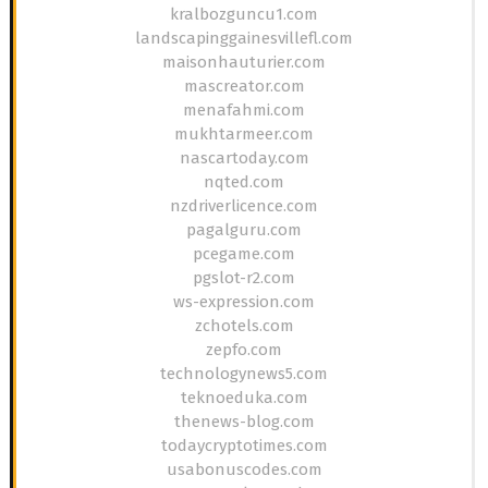
kralbozguncu1.com
landscapinggainesvillefl.com
maisonhauturier.com
mascreator.com
menafahmi.com
mukhtarmeer.com
nascartoday.com
nqted.com
nzdriverlicence.com
pagalguru.com
pcegame.com
pgslot-r2.com
ws-expression.com
zchotels.com
zepfo.com
technologynews5.com
teknoeduka.com
thenews-blog.com
todaycryptotimes.com
usabonuscodes.com