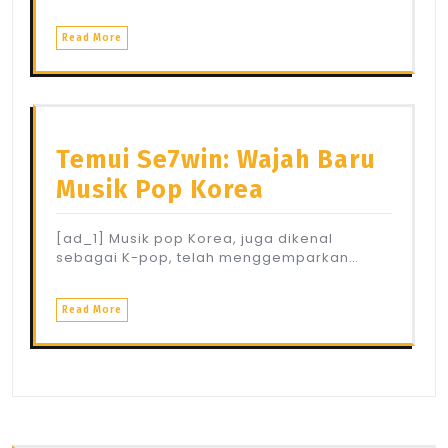
Read More
Temui Se7win: Wajah Baru
Musik Pop Korea
[ad_1] Musik pop Korea, juga dikenal
sebagai K-pop, telah menggemparkan…
Read More