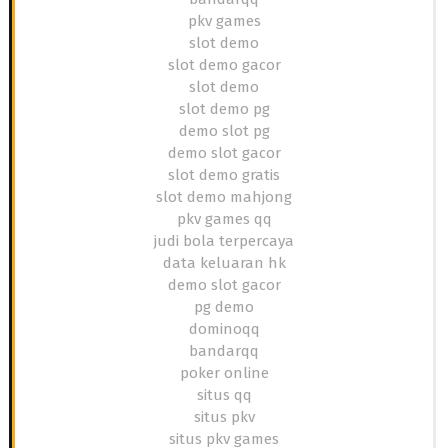
pkv games
slot demo
slot demo gacor
slot demo
slot demo pg
demo slot pg
demo slot gacor
slot demo gratis
slot demo mahjong
pkv games qq
judi bola terpercaya
data keluaran hk
demo slot gacor
pg demo
dominoqq
bandarqq
poker online
situs qq
situs pkv
situs pkv games