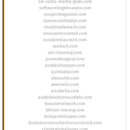
sm-satta-makta-gods.com
softwaredegimnasios.com
soopermagazine.com
spacecoastdailys.com
readytrademark.com
renovationsrated.com
scoziarestaurant.com
seohart.com
set-cleaning.com
promodesignai.com
publicistspaper.com
quindaily.com
abosulte.com
aiverse24.com
anubella.com
audiobooksonaudible.com
beautenetwork.com
bitcoin-tracing.com
bodyandshapes.com
businessconsultantsroundrock.com
classicglobalnews.com