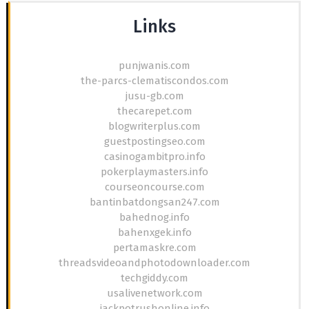
Links
punjwanis.com
the-parcs-clematiscondos.com
jusu-gb.com
thecarepet.com
blogwriterplus.com
guestpostingseo.com
casinogambitpro.info
pokerplaymasters.info
courseoncourse.com
bantinbatdongsan247.com
bahednog.info
bahenxgek.info
pertamaskre.com
threadsvideoandphotodownloader.com
techgiddy.com
usalivenetwork.com
jackpotrushonline.info