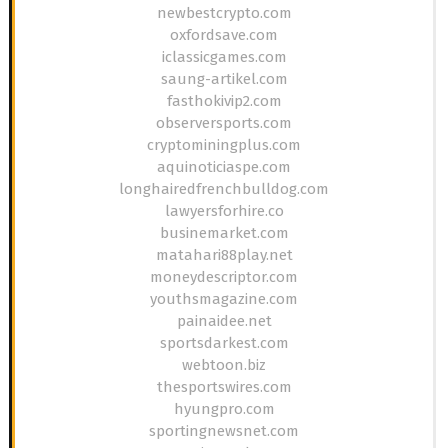
newbestcrypto.com
oxfordsave.com
iclassicgames.com
saung-artikel.com
fasthokivip2.com
observersports.com
cryptominingplus.com
aquinoticiaspe.com
longhairedfrenchbulldog.com
lawyersforhire.co
businemarket.com
matahari88play.net
moneydescriptor.com
youthsmagazine.com
painaidee.net
sportsdarkest.com
webtoon.biz
thesportswires.com
hyungpro.com
sportingnewsnet.com