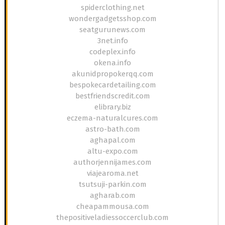
spiderclothing.net
wondergadgetsshop.com
seatgurunews.com
3net.info
codeplex.info
okena.info
akunidpropokerqq.com
bespokecardetailing.com
bestfriendscredit.com
elibrary.biz
eczema-naturalcures.com
astro-bath.com
aghapal.com
altu-expo.com
authorjennijames.com
viajearoma.net
tsutsuji-parkin.com
agharab.com
cheapammousa.com
thepositiveladiessoccerclub.com