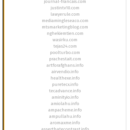
journal-francais.com
justintv10.com
lawyerule.com
mediamingleseaco.com
mtsmarketingblog.com
nghekiemtien.com
wasirku.com
tejas24.com
poolturbo.com
prachestait.com
artforafghans.info
airvendio.info
healthexe.info
puretecx.info
tecadvance.info
aminityio.info
amiolahu.info
ampacheme.info
ampullahu.info
aromaxme.info
asserthatecontrast.info