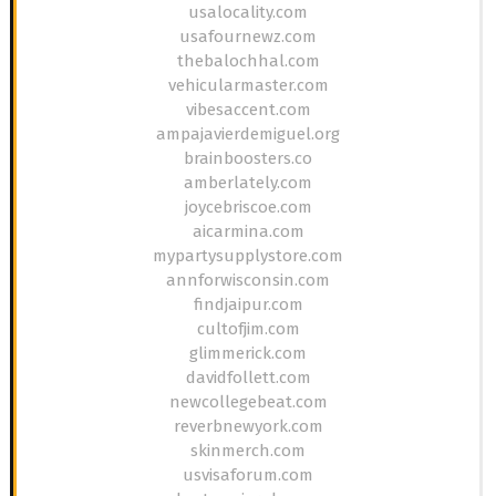
usalocality.com
usafournewz.com
thebalochhal.com
vehicularmaster.com
vibesaccent.com
ampajavierdemiguel.org
brainboosters.co
amberlately.com
joycebriscoe.com
aicarmina.com
mypartysupplystore.com
annforwisconsin.com
findjaipur.com
cultofjim.com
glimmerick.com
davidfollett.com
newcollegebeat.com
reverbnewyork.com
skinmerch.com
usvisaforum.com