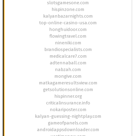
slotsgamesone.com
hispinzone.com
kalyanbazarnights.com
top-online-casino-usa.com
honghuidoor.com
flowingtravel.com
nineniki.com
brandiospecialists.com
medicalcare7.com
adtennaball.com
nabzah.com
mongive.com
matkagameresultsview.com
getsolutionsonline.com
hispinner.org
criticalinsurance.info
nokariposter.com
kalyan-guessing-nightplay.com
gameofpanels.com
androidappsdownloader.com