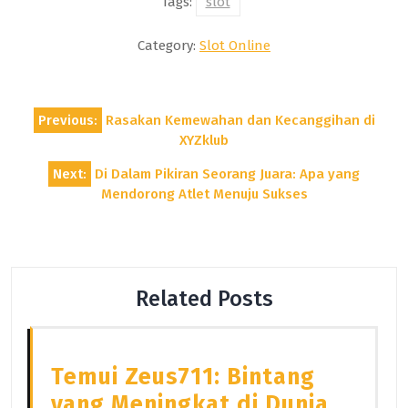
Tags:
slot
Category:
Slot Online
Post
Previous:
Rasakan Kemewahan dan Kecanggihan di
navigation
XYZklub
Next:
Di Dalam Pikiran Seorang Juara: Apa yang
Mendorong Atlet Menuju Sukses
Related Posts
Temui Zeus711: Bintang
yang Meningkat di Dunia