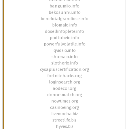
bangumiio.info
bekosunhu.info
beneficialgrandiose.info
blomaio.info
dosellinfoplete.info
podtubeio.info
powerfulvolatile.info
qvidsio.info
shumaio.info
slotherio.info
cysapluscertification.org
fortnitehacks.org
loginsearch.org
aodecor.org
donorsmatch.org
nowtimes.org
casinoeing.org
livemocha.biz
streetlife.biz
hyves.biz