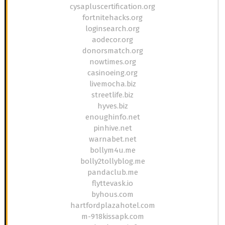
cysapluscertification.org
fortnitehacks.org
loginsearch.org
aodecor.org
donorsmatch.org
nowtimes.org
casinoeing.org
livemocha.biz
streetlife.biz
hyves.biz
enoughinfo.net
pinhive.net
warnabet.net
bollym4u.me
bolly2tollyblog.me
pandaclub.me
flyttevask.io
byhous.com
hartfordplazahotel.com
m-918kissapk.com