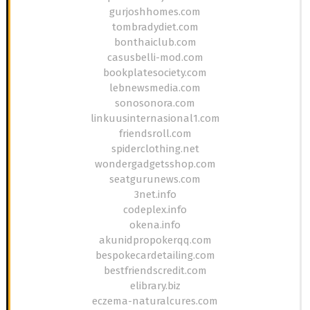
gurjoshhomes.com
tombradydiet.com
bonthaiclub.com
casusbelli-mod.com
bookplatesociety.com
lebnewsmedia.com
sonosonora.com
linkuusinternasional1.com
friendsroll.com
spiderclothing.net
wondergadgetsshop.com
seatgurunews.com
3net.info
codeplex.info
okena.info
akunidpropokerqq.com
bespokecardetailing.com
bestfriendscredit.com
elibrary.biz
eczema-naturalcures.com