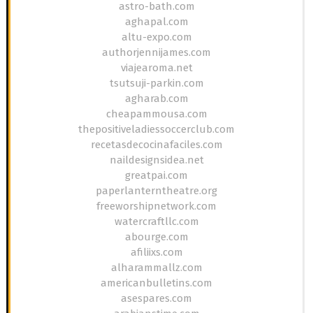
astro-bath.com
aghapal.com
altu-expo.com
authorjennijames.com
viajearoma.net
tsutsuji-parkin.com
agharab.com
cheapammousa.com
thepositiveladiessoccerclub.com
recetasdecocinafaciles.com
naildesignsidea.net
greatpai.com
paperlanterntheatre.org
freeworshipnetwork.com
watercraftllc.com
abourge.com
afiliixs.com
alharammallz.com
americanbulletins.com
asespares.com