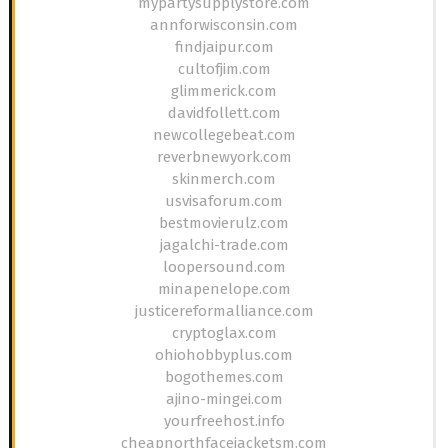
mypartysupplystore.com
annforwisconsin.com
findjaipur.com
cultofjim.com
glimmerick.com
davidfollett.com
newcollegebeat.com
reverbnewyork.com
skinmerch.com
usvisaforum.com
bestmovierulz.com
jagalchi-trade.com
loopersound.com
minapenelope.com
justicereformalliance.com
cryptoglax.com
ohiohobbyplus.com
bogothemes.com
ajino-mingei.com
yourfreehost.info
cheapnorthfacejacketsm.com