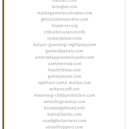
nabzah.com
mongive.com
matkagameresultsview.com
getsolutionsonline.com
hispinner.org
criticalinsurance.info
nokariposter.com
kalyan-guessing-nightplay.com
gameofpanels.com
androidappsdownloader.com
usetimenow.com
healthblow.com
gohelpmate.com
rajdhani-satta-matka.com
writerscraft.net
elearning-childprotection.com
wrestling4mena.com
knowledgeforall.info
brand2lastio.com
usadigitalservices.com
socialhoppers.com