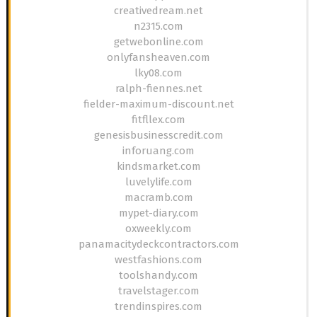
creativedream.net
n2315.com
getwebonline.com
onlyfansheaven.com
lky08.com
ralph-fiennes.net
fielder-maximum-discount.net
fitfllex.com
genesisbusinesscredit.com
inforuang.com
kindsmarket.com
luvelylife.com
macramb.com
mypet-diary.com
oxweekly.com
panamacitydeckcontractors.com
westfashions.com
toolshandy.com
travelstager.com
trendinspires.com