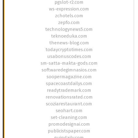
pgslot-r2.com
ws-expression.com
zchotels.com
zepfo.com
technologynews5.com
teknoeduka.com
thenews-blog.com
todaycryptotimes.com
usabonuscodes.com
sm-satta-makta-gods.com
softwaredegimnasios.com
soopermagazine.com
spacecoastdailys.com
readytrademark.com
renovationsrated.com
scoziarestaurant.com
seohart.com
set-cleaning.com
promodesignai.com
publicistspaper.com
quindaily.com