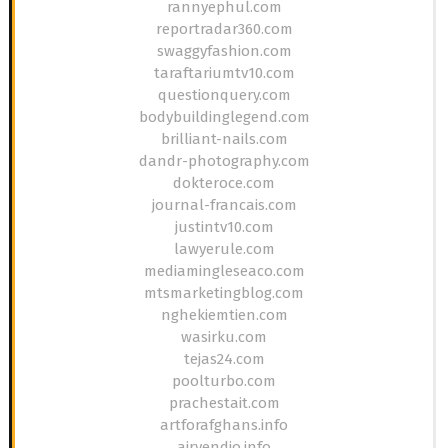
rannyephul.com
reportradar360.com
swaggyfashion.com
taraftariumtv10.com
questionquery.com
bodybuildinglegend.com
brilliant-nails.com
dandr-photography.com
dokteroce.com
journal-francais.com
justintv10.com
lawyerule.com
mediamingleseaco.com
mtsmarketingblog.com
nghekiemtien.com
wasirku.com
tejas24.com
poolturbo.com
prachestait.com
artforafghans.info
airvendio.info