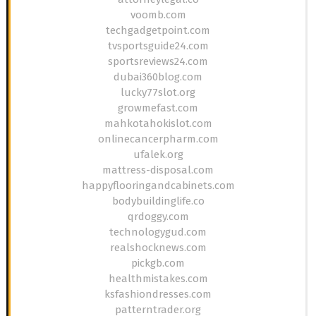
voomb.com
techgadgetpoint.com
tvsportsguide24.com
sportsreviews24.com
dubai360blog.com
lucky77slot.org
growmefast.com
mahkotahokislot.com
onlinecancerpharm.com
ufalek.org
mattress-disposal.com
happyflooringandcabinets.com
bodybuildinglife.co
qrdoggy.com
technologygud.com
realshocknews.com
pickgb.com
healthmistakes.com
ksfashiondresses.com
patterntrader.org