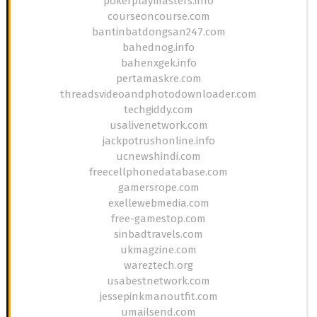
pokerplaymasters.info
courseoncourse.com
bantinbatdongsan247.com
bahednog.info
bahenxgek.info
pertamaskre.com
threadsvideoandphotodownloader.com
techgiddy.com
usalivenetwork.com
jackpotrushonline.info
ucnewshindi.com
freecellphonedatabase.com
gamersrope.com
exellewebmedia.com
free-gamestop.com
sinbadtravels.com
ukmagzine.com
wareztech.org
usabestnetwork.com
jessepinkmanoutfit.com
umailsend.com