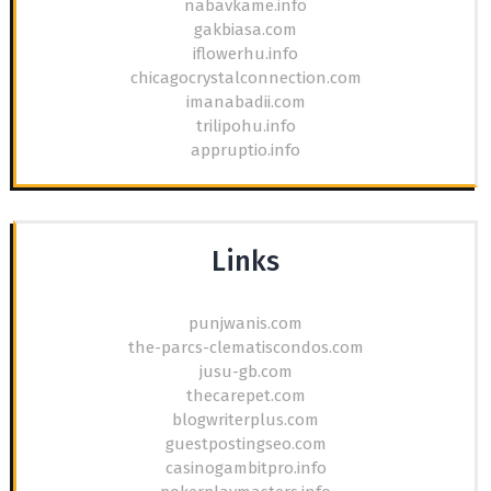
nabavkame.info
gakbiasa.com
iflowerhu.info
chicagocrystalconnection.com
imanabadii.com
trilipohu.info
appruptio.info
Links
punjwanis.com
the-parcs-clematiscondos.com
jusu-gb.com
thecarepet.com
blogwriterplus.com
guestpostingseo.com
casinogambitpro.info