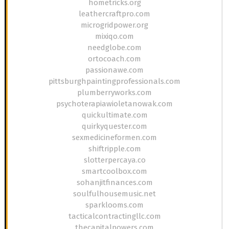
hometricks.org
leathercraftpro.com
microgridpower.org
mixiqo.com
needglobe.com
ortocoach.com
passionawe.com
pittsburghpaintingprofessionals.com
plumberryworks.com
psychoterapiawioletanowak.com
quickultimate.com
quirkyquester.com
sexmedicineformen.com
shiftripple.com
slotterpercaya.co
smartcoolbox.com
sohanjitfinances.com
soulfulhousemusic.net
sparklooms.com
tacticalcontractingllc.com
thecapitalpowers.com