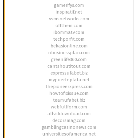
gamerifys.com
inspiratif.net
vsmsnetworks.com
offthem.com
ibommatv.com
techporfit.com
bekasionline.com
nbusinessplan.com
greenlife360.com
cantshoutitout.com
expressufabet.biz
mypuertoplata.net
thepioneerxpress.com
howtofixissue.com
teamufabet.biz
webfullform.com
allviddownload.com
decorsmag.com
gamblingcasinonews.com
universitiesofamerica.net