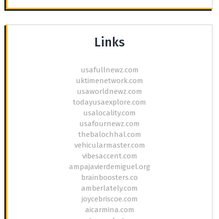
Links
usafullnewz.com
uktimenetwork.com
usaworldnewz.com
todayusaexplore.com
usalocality.com
usafournewz.com
thebalochhal.com
vehicularmaster.com
vibesaccent.com
ampajavierdemiguel.org
brainboosters.co
amberlately.com
joycebriscoe.com
aicarmina.com