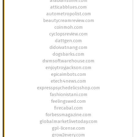
arabianstime.com
atticabblues.com
autometropolist.com
beautycreamreview.com
coinmoh.com
cyclopsreview.com
dattgen.com
didoivatnang.com
dogsbarks.com
dwmsoftwarehouse.com
enjoytroyjackson.com
epicaimbots.com
etech4news.com
expresspsychedelicsshop.com
fashionistani.com
feelingswed.com
firecabal.com
forbessmagazine.com
globalmarketlivetoday.com
gpl-license.com
grow2every.com