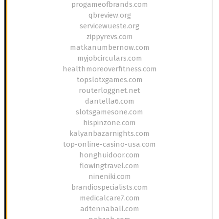
progameofbrands.com
qbreview.org
servicewueste.org
zippyrevs.com
matkanumbernow.com
myjobcirculars.com
healthmoreoverfitness.com
topslotxgames.com
routerloggnet.net
dantella6.com
slotsgamesone.com
hispinzone.com
kalyanbazarnights.com
top-online-casino-usa.com
honghuidoor.com
flowingtravel.com
nineniki.com
brandiospecialists.com
medicalcare7.com
adtennaball.com