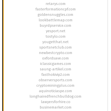
retarys.com
fasterformationcpf.com
goldensnuggles.com
lookbattlemap.com
buyrdpservice.com
yesport.net
tostylo.com
yougetthat.net
sportsnetclub.com
newbestcrypto.com
oxfordsave.com
iclassicgames.com
saung-artikel.com
fasthokivip2.com
observersports.com
cryptominingplus.com
aquinoticiaspe.com
longhairedfrenchbulldog.com
lawyersforhire.co
businemarket.com