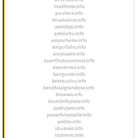
healthexe.info
puretecx.info
tecadvance.info
aminityio.info
amiolahu.info
ampacheme.info
ampullahu.info
aromaxme.info
asserthatecontrast.info
atenderme.info
bangumiio.info
bekosunhu.info
beneficialgrandiose.info
blomaio.info
dosellinfoplete.info
podtubeio.info
powerfulvolatile.info
qvidsio.info
shumaio.info
slotherio.info