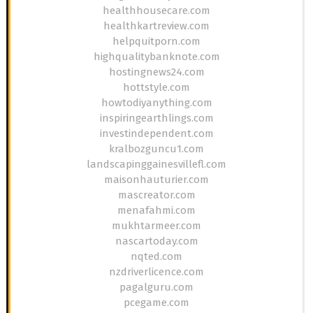
healthhousecare.com
healthkartreview.com
helpquitporn.com
highqualitybanknote.com
hostingnews24.com
hottstyle.com
howtodiyanything.com
inspiringearthlings.com
investindependent.com
kralbozguncu1.com
landscapinggainesvillefl.com
maisonhauturier.com
mascreator.com
menafahmi.com
mukhtarmeer.com
nascartoday.com
nqted.com
nzdriverlicence.com
pagalguru.com
pcegame.com