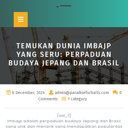
Skip
to
content
Open
Button
TEMUKAN DUNIA IMBAJP
YANG SERU: PERPADUAN
BUDAYA JEPANG DAN BRASIL
6 December, 2024
admin@paradisefurballs.com
0
Comments
1 category
[ad_1]
Imbajp adalah perpaduan budaya Jepang dan Brasil
yang unik dan menarik yang mendapatkan popularitas