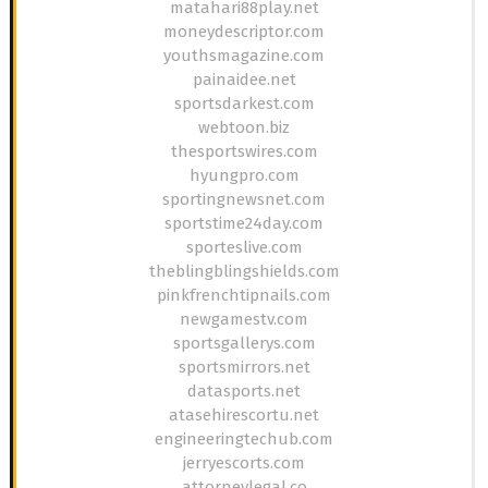
matahari88play.net
moneydescriptor.com
youthsmagazine.com
painaidee.net
sportsdarkest.com
webtoon.biz
thesportswires.com
hyungpro.com
sportingnewsnet.com
sportstime24day.com
sporteslive.com
theblingblingshields.com
pinkfrenchtipnails.com
newgamestv.com
sportsgallerys.com
sportsmirrors.net
datasports.net
atasehirescortu.net
engineeringtechub.com
jerryescorts.com
attorneylegal.co