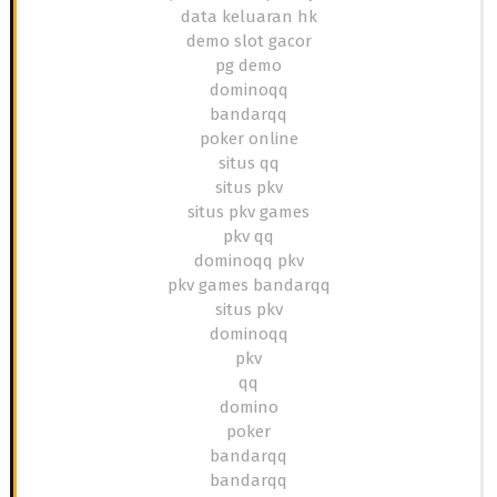
data keluaran hk
demo slot gacor
pg demo
dominoqq
bandarqq
poker online
situs qq
situs pkv
situs pkv games
pkv qq
dominoqq pkv
pkv games bandarqq
situs pkv
dominoqq
pkv
qq
domino
poker
bandarqq
bandarqq