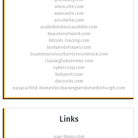
abosulte.com
aiverse24.com
anubella.com
audiobooksonaudible.com
beautenetwork.com
bitcoin-tracing.com
bodyandshapes.com
businessconsultantsroundrock.com
classicglobalnews.com
cybercusp.com
britaintt.com
deconds.com
easycartltd-domesticcleaningservicesedinburgh.com
Links
uae-times.com