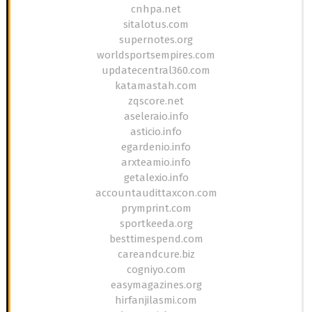
cnhpa.net
sitalotus.com
supernotes.org
worldsportsempires.com
updatecentral360.com
katamastah.com
zqscore.net
aseleraio.info
asticio.info
egardenio.info
arxteamio.info
getalexio.info
accountaudittaxcon.com
prymprint.com
sportkeeda.org
besttimespend.com
careandcure.biz
cogniyo.com
easymagazines.org
hirfanjilasmi.com