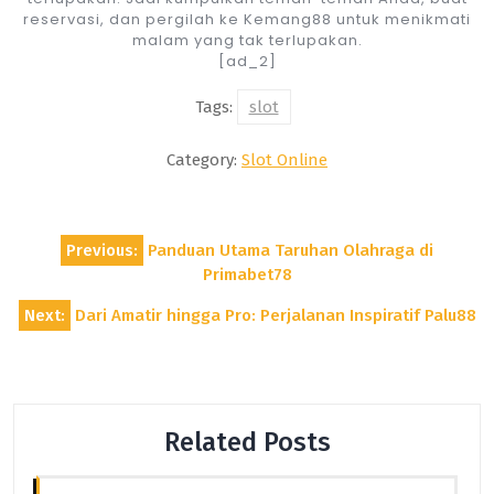
reservasi, dan pergilah ke Kemang88 untuk menikmati
malam yang tak terlupakan.
[ad_2]
Tags:
slot
Category:
Slot Online
Post
Previous:
Panduan Utama Taruhan Olahraga di
navigation
Primabet78
Next:
Dari Amatir hingga Pro: Perjalanan Inspiratif Palu88
Related Posts