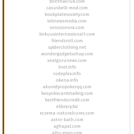
bonthaiclub.com
casusbelli-mod.com
bookplatesociety.com
lebnewsmedia.com
sonosonora.com
linkuusinternasional1.com
friendsroll.com
spiderclothing.net
wondergadgetsshop.com
seatgurunews.com
3net.info
codeplex.info
okena.info
akunidpropokerqq.com
bespokecardetailing.com
bestfriendscredit.com
elibrary.biz
eczema-naturalcures.com
astro-bath.com
aghapal.com
altu-expo.com