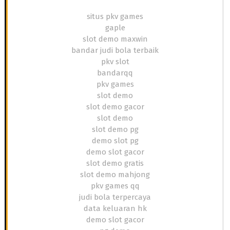
situs pkv games
gaple
slot demo maxwin
bandar judi bola terbaik
pkv slot
bandarqq
pkv games
slot demo
slot demo gacor
slot demo
slot demo pg
demo slot pg
demo slot gacor
slot demo gratis
slot demo mahjong
pkv games qq
judi bola terpercaya
data keluaran hk
demo slot gacor