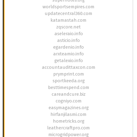
worldsportsempires.com
updatecentral360.com
katamastah.com
zqscore.net
aseleraio.info
asticio.info
egardenio.info
arxteamio.info
getalexio.info
accountaudittaxcon.com
prymprint.com
sportkeeda.org
besttimespend.com
careandcure.biz
cogniyo.com
easymagazines.org
hirfanjilasmi.com
hometricks.org
leathercraftpro.com
microgridpower.org