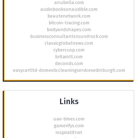
anubella.com
audiobooksonaudible.com
beautenetwork.com
bitcoin-tracing.com
bodyandshapes.com
businessconsultantsroundrock.com
classicglobalnews.com
cybercusp.com
britaintt.com
deconds.com
easycartltd-domesticcleaningservicesedinburgh.com
Links
uae-times.com
gamerifys.com
inspiratif.net