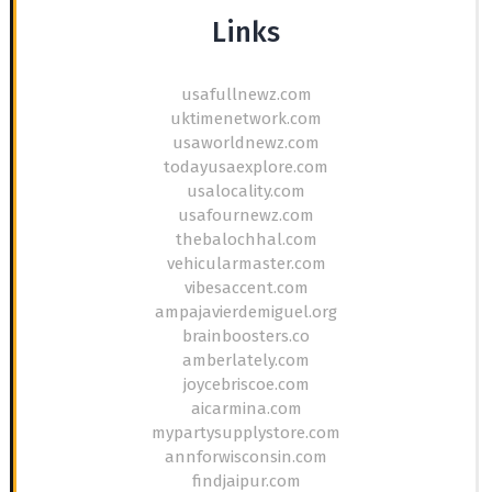
Links
usafullnewz.com
uktimenetwork.com
usaworldnewz.com
todayusaexplore.com
usalocality.com
usafournewz.com
thebalochhal.com
vehicularmaster.com
vibesaccent.com
ampajavierdemiguel.org
brainboosters.co
amberlately.com
joycebriscoe.com
aicarmina.com
mypartysupplystore.com
annforwisconsin.com
findjaipur.com