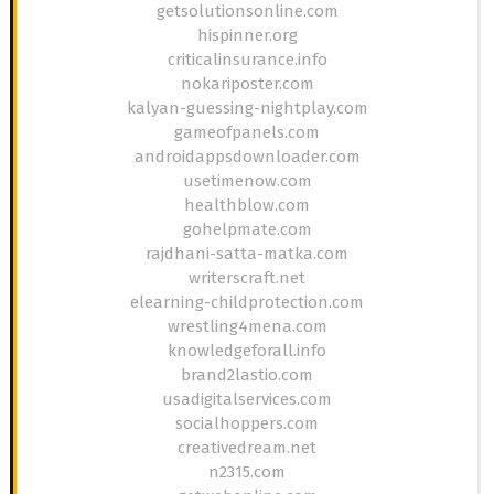
getsolutionsonline.com
hispinner.org
criticalinsurance.info
nokariposter.com
kalyan-guessing-nightplay.com
gameofpanels.com
androidappsdownloader.com
usetimenow.com
healthblow.com
gohelpmate.com
rajdhani-satta-matka.com
writerscraft.net
elearning-childprotection.com
wrestling4mena.com
knowledgeforall.info
brand2lastio.com
usadigitalservices.com
socialhoppers.com
creativedream.net
n2315.com