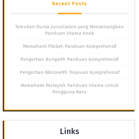
Recent Posts
Temukan Dunia JurusCasino yang Menyenangkan:
Panduan Utama Anda
Memahami Plisbet: Panduan Komprehensif
Pengertian Bunga99: Panduan Komprehensif
Pengertian Winlose99: Tinjauan Komprehensif
Memahami Parlay4D: Panduan Utama untuk
Pengguna Baru
Links