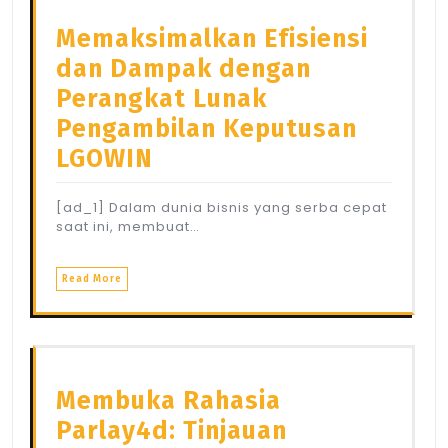
Memaksimalkan Efisiensi
dan Dampak dengan
Perangkat Lunak
Pengambilan Keputusan
LGOWIN
[ad_1] Dalam dunia bisnis yang serba cepat
saat ini, membuat…
Read More
Membuka Rahasia
Parlay4d: Tinjauan