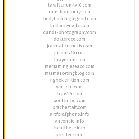
taraftariumtv10.com
questionquery.com
bodybuildinglegend.com
brilliant-nails.com
dandr-photography.com
dokteroce.com
journal-francais.com
justintv10.com
lawyerule.com
mediamingleseaco.com
mtsmarketingblog.com
nghekiemtien.com
wasirku.com
tejas24.com
poolturbo.com
prachestait.com
artforafghans.info
airvendio.info
healthexe.info
puretecx.info