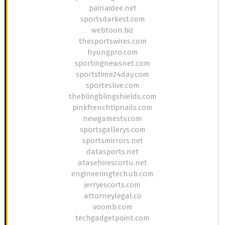
painaidee.net
sportsdarkest.com
webtoon.biz
thesportswires.com
hyungpro.com
sportingnewsnet.com
sportstime24day.com
sporteslive.com
theblingblingshields.com
pinkfrenchtipnails.com
newgamestv.com
sportsgallerys.com
sportsmirrors.net
datasports.net
atasehirescortu.net
engineeringtechub.com
jerryescorts.com
attorneylegal.co
voomb.com
techgadgetpoint.com