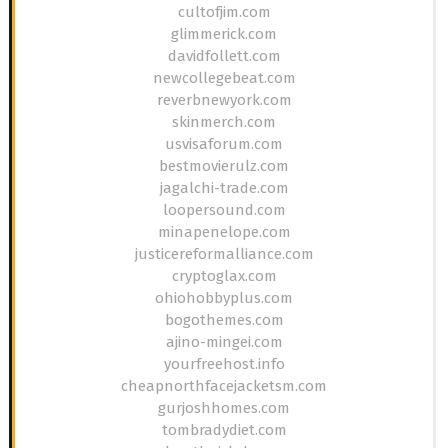
cultofjim.com
glimmerick.com
davidfollett.com
newcollegebeat.com
reverbnewyork.com
skinmerch.com
usvisaforum.com
bestmovierulz.com
jagalchi-trade.com
loopersound.com
minapenelope.com
justicereformalliance.com
cryptoglax.com
ohiohobbyplus.com
bogothemes.com
ajino-mingei.com
yourfreehost.info
cheapnorthfacejacketsm.com
gurjoshhomes.com
tombradydiet.com