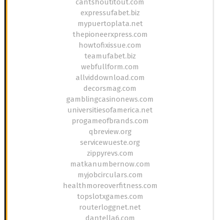
cantshoutitout.com
expressufabet.biz
mypuertoplata.net
thepioneerxpress.com
howtofixissue.com
teamufabet.biz
webfullform.com
allviddownload.com
decorsmag.com
gamblingcasinonews.com
universitiesofamerica.net
progameofbrands.com
qbreview.org
servicewueste.org
zippyrevs.com
matkanumbernow.com
myjobcirculars.com
healthmoreoverfitness.com
topslotxgames.com
routerloggnet.net
dantella6.com