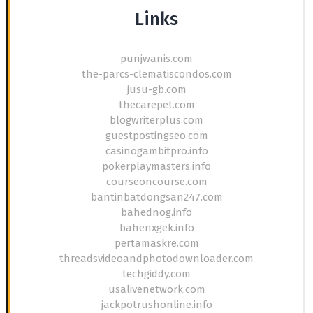
Links
punjwanis.com
the-parcs-clematiscondos.com
jusu-gb.com
thecarepet.com
blogwriterplus.com
guestpostingseo.com
casinogambitpro.info
pokerplaymasters.info
courseoncourse.com
bantinbatdongsan247.com
bahednog.info
bahenxgek.info
pertamaskre.com
threadsvideoandphotodownloader.com
techgiddy.com
usalivenetwork.com
jackpotrushonline.info