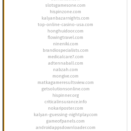
slotsgamesone.com
hispinzone.com
kalyanbazarnights.com
top-online-casino-usa.com
honghuidoor.com
flowingtravel.com
nineniki.com
brandiospecialists.com
medicalcare7.com
adtennaball.com
nabzah.com
mongive.com
matkagameresultsview.com
getsolutionsonline.com
hispinner.org
criticalinsurance.info
nokariposter.com
kalyan-guessing-nightplay.com
gameofpanels.com
androidappsdownloader.com