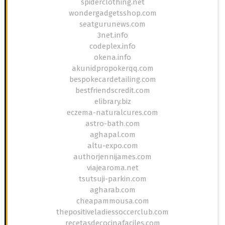
spiderclothing.net
wondergadgetsshop.com
seatgurunews.com
3net.info
codeplex.info
okena.info
akunidpropokerqq.com
bespokecardetailing.com
bestfriendscredit.com
elibrary.biz
eczema-naturalcures.com
astro-bath.com
aghapal.com
altu-expo.com
authorjennijames.com
viajearoma.net
tsutsuji-parkin.com
agharab.com
cheapammousa.com
thepositiveladiessoccerclub.com
recetasdecocinafaciles.com