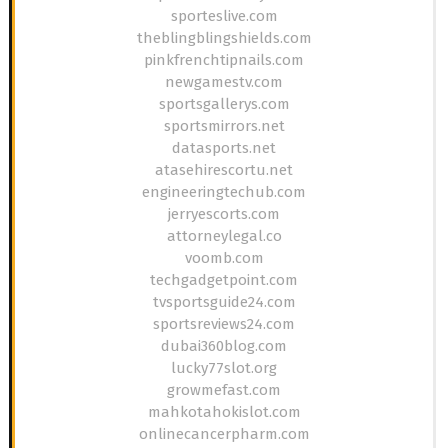
sporteslive.com
theblingblingshields.com
pinkfrenchtipnails.com
newgamestv.com
sportsgallerys.com
sportsmirrors.net
datasports.net
atasehirescortu.net
engineeringtechub.com
jerryescorts.com
attorneylegal.co
voomb.com
techgadgetpoint.com
tvsportsguide24.com
sportsreviews24.com
dubai360blog.com
lucky77slot.org
growmefast.com
mahkotahokislot.com
onlinecancerpharm.com