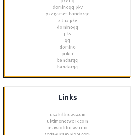
pkv qq
dominoqq pkv
pkv games bandarqq
situs pkv
dominoqq
pkv
qq
domino
poker
bandarqq
bandarqq
Links
usafullnewz.com
uktimenetwork.com
usaworldnewz.com
todayusaexplore.com