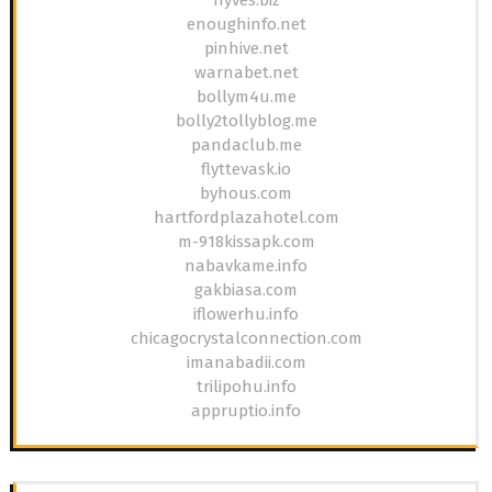
enoughinfo.net
pinhive.net
warnabet.net
bollym4u.me
bolly2tollyblog.me
pandaclub.me
flyttevask.io
byhous.com
hartfordplazahotel.com
m-918kissapk.com
nabavkame.info
gakbiasa.com
iflowerhu.info
chicagocrystalconnection.com
imanabadii.com
trilipohu.info
appruptio.info