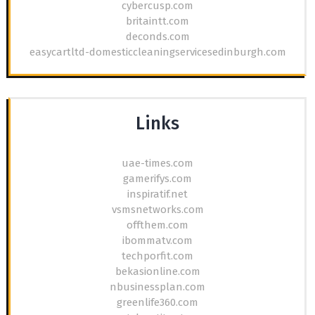
cybercusp.com
britaintt.com
deconds.com
easycartltd-domesticcleaningservicesedinburgh.com
Links
uae-times.com
gamerifys.com
inspiratif.net
vsmsnetworks.com
offthem.com
ibommatv.com
techporfit.com
bekasionline.com
nbusinessplan.com
greenlife360.com