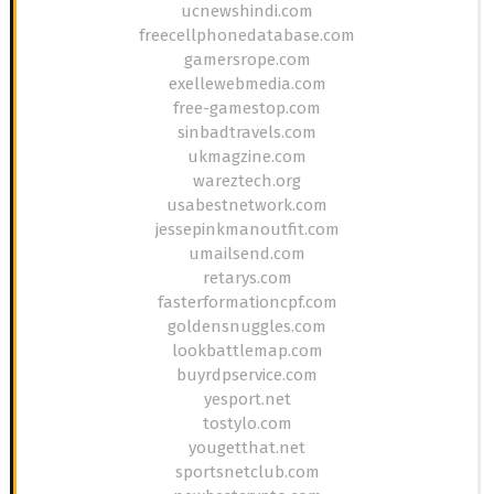
ucnewshindi.com
freecellphonedatabase.com
gamersrope.com
exellewebmedia.com
free-gamestop.com
sinbadtravels.com
ukmagzine.com
wareztech.org
usabestnetwork.com
jessepinkmanoutfit.com
umailsend.com
retarys.com
fasterformationcpf.com
goldensnuggles.com
lookbattlemap.com
buyrdpservice.com
yesport.net
tostylo.com
yougetthat.net
sportsnetclub.com