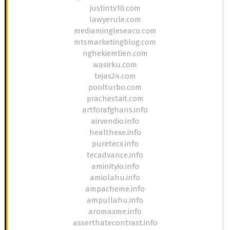
justintv10.com
lawyerule.com
mediamingleseaco.com
mtsmarketingblog.com
nghekiemtien.com
wasirku.com
tejas24.com
poolturbo.com
prachestait.com
artforafghans.info
airvendio.info
healthexe.info
puretecx.info
tecadvance.info
aminityio.info
amiolahu.info
ampacheme.info
ampullahu.info
aromaxme.info
asserthatecontrast.info