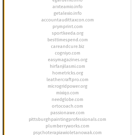
arxteamio.info
getalexio.info
accountaudittaxcon.com
prymprint.com
sportkeeda.org
besttimespend.com
careandcure.biz
cogniyo.com
easymagazines.org
hirfanjilasmi.com
hometricks.org
leathercraftpro.com
microgridpower.org
mixiqo.com
needglobe.com
ortocoach.com
passionawe.com
pittsburghpaintingprofessionals.com
plumberryworks.com
psychoterapiawioletanowak.com