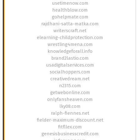
usetimenow.com
healthblow.com
gohelpmate.com
rajdhani-satta-matka.com
writerscraft.net
elearning-childprotection.com
wrestling4mena.com
knowledgeforall.info
brand2lastio.com
usadigitalservices.com
socialhoppers.com
creativedream.net
n2315.com
getwebonline.com
onlyfansheaven.com
lky08.com
ralph-fiennes.net
fielder-maximum-discount.net
fitfllex.com
genesisbusinesscredit.com