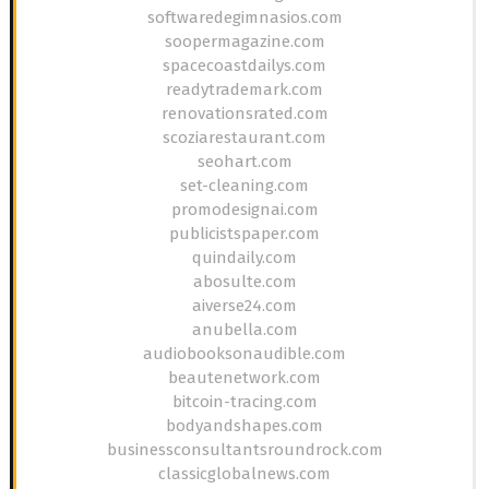
softwaredegimnasios.com
soopermagazine.com
spacecoastdailys.com
readytrademark.com
renovationsrated.com
scoziarestaurant.com
seohart.com
set-cleaning.com
promodesignai.com
publicistspaper.com
quindaily.com
abosulte.com
aiverse24.com
anubella.com
audiobooksonaudible.com
beautenetwork.com
bitcoin-tracing.com
bodyandshapes.com
businessconsultantsroundrock.com
classicglobalnews.com