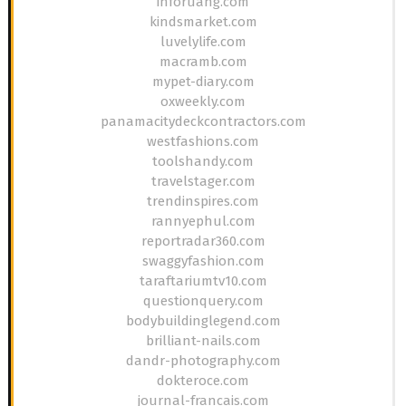
inforuang.com
kindsmarket.com
luvelylife.com
macramb.com
mypet-diary.com
oxweekly.com
panamacitydeckcontractors.com
westfashions.com
toolshandy.com
travelstager.com
trendinspires.com
rannyephul.com
reportradar360.com
swaggyfashion.com
taraftariumtv10.com
questionquery.com
bodybuildinglegend.com
brilliant-nails.com
dandr-photography.com
dokteroce.com
journal-francais.com