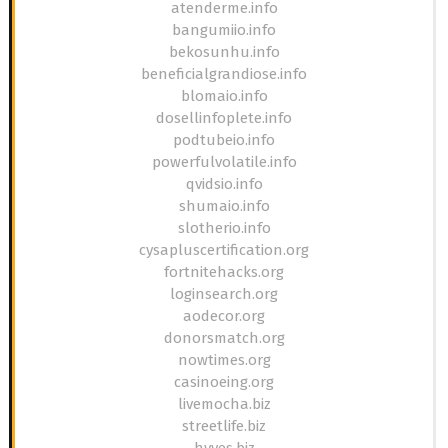
atenderme.info
bangumiio.info
bekosunhu.info
beneficialgrandiose.info
blomaio.info
dosellinfoplete.info
podtubeio.info
powerfulvolatile.info
qvidsio.info
shumaio.info
slotherio.info
cysapluscertification.org
fortnitehacks.org
loginsearch.org
aodecor.org
donorsmatch.org
nowtimes.org
casinoeing.org
livemocha.biz
streetlife.biz
hyves.biz