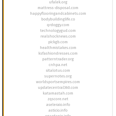
ufalek.org
mattress-disposal.com
happyflooringandcabinets.com
bodybuildinglife.co
qrdoggy.com
technologygud.com
realshocknews.com
pickgb.com
healthmistakes.com
ksfashiondresses.com
patterntrader.org
cnhpa.net
sitalotus.com
supernotes.org
worldsportsempires.com
updatecentral360.com
katamastah.com
zqscore.net
aseleraio.info
asticio.info
egardenio.info