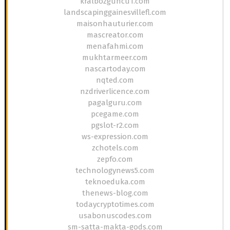
kralbozguncu1.com
landscapinggainesvillefl.com
maisonhauturier.com
mascreator.com
menafahmi.com
mukhtarmeer.com
nascartoday.com
nqted.com
nzdriverlicence.com
pagalguru.com
pcegame.com
pgslot-r2.com
ws-expression.com
zchotels.com
zepfo.com
technologynews5.com
teknoeduka.com
thenews-blog.com
todaycryptotimes.com
usabonuscodes.com
sm-satta-makta-gods.com