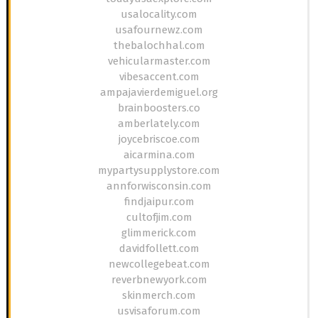
usalocality.com
usafournewz.com
thebalochhal.com
vehicularmaster.com
vibesaccent.com
ampajavierdemiguel.org
brainboosters.co
amberlately.com
joycebriscoe.com
aicarmina.com
mypartysupplystore.com
annforwisconsin.com
findjaipur.com
cultofjim.com
glimmerick.com
davidfollett.com
newcollegebeat.com
reverbnewyork.com
skinmerch.com
usvisaforum.com