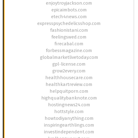
enjoytroyjackson.com
epicaimbots.com
etech4news.com
expresspsychedelicsshop.com
fashionistani.com
feelingswed.com
firecabal.com
forbessmagazine.com
globalmarketlivetoday.com
gpl-license.com
grow2every.com
healthhousecare.com
healthkartreview.com
helpquitporn.com
highqualitybanknote.com
hostingnews24.com
hottstyle.com
howtodiyanything.com
inspiringearthlings.com
investindependent.com