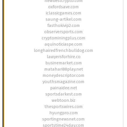
newbestcrypto.com
oxfordsave.com
iclassicgames.com
saung-artikel.com
fasthokivip2.com
observersports.com
cryptominingplus.com
aquinoticiaspe.com
longhairedfrenchbulldog.com
lawyersforhire.co
businemarket.com
matahari88play.net
moneydescriptor.com
youthsmagazine.com
painaidee.net
sportsdarkest.com
webtoon.biz
thesportswires.com
hyungpro.com
sportingnewsnet.com
sportstime24day.com