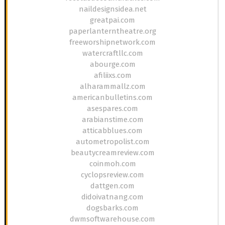
naildesignsidea.net
greatpai.com
paperlanterntheatre.org
freeworshipnetwork.com
watercraftllc.com
abourge.com
afiliixs.com
alharammallz.com
americanbulletins.com
asespares.com
arabianstime.com
atticabblues.com
autometropolist.com
beautycreamreview.com
coinmoh.com
cyclopsreview.com
dattgen.com
didoivatnang.com
dogsbarks.com
dwmsoftwarehouse.com