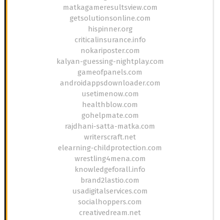
matkagameresultsview.com
getsolutionsonline.com
hispinner.org
criticalinsurance.info
nokariposter.com
kalyan-guessing-nightplay.com
gameofpanels.com
androidappsdownloader.com
usetimenow.com
healthblow.com
gohelpmate.com
rajdhani-satta-matka.com
writerscraft.net
elearning-childprotection.com
wrestling4mena.com
knowledgeforall.info
brand2lastio.com
usadigitalservices.com
socialhoppers.com
creativedream.net