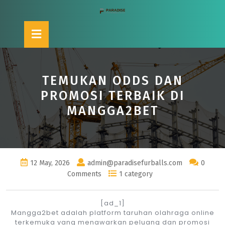
Skip
to
content
Open
Button
TEMUKAN ODDS DAN
PROMOSI TERBAIK DI
MANGGA2BET
12 May, 2026
admin@paradisefurballs.com
0
Comments
1 category
[ad_1]
Mangga2bet adalah platform taruhan olahraga online
terkemuka yang menawarkan peluang dan promosi