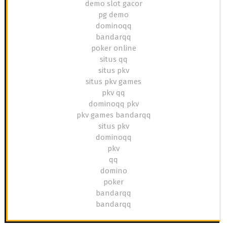
demo slot gacor
pg demo
dominoqq
bandarqq
poker online
situs qq
situs pkv
situs pkv games
pkv qq
dominoqq pkv
pkv games bandarqq
situs pkv
dominoqq
pkv
qq
domino
poker
bandarqq
bandarqq