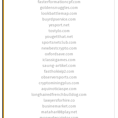
fasterformationcpf.com
goldensnuggles.com
lookbattlemap.com
buyrdpservice.com
yesport.net
tostylo.com
yougetthat.net
sportsnetclub.com
newbestcrypto.com
oxfordsave.com
iclassicgames.com
saung-artikel.com
fasthokivip2.com
observersports.com
cryptominingplus.com
aquinoticiaspe.com
longhairedfrenchbulldog.com
lawyersforhire.co
businemarket.com
matahari88play.net
moneydescriptor.com