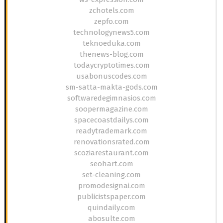
zchotels.com
zepfo.com
technologynews5.com
teknoeduka.com
thenews-blog.com
todaycryptotimes.com
usabonuscodes.com
sm-satta-makta-gods.com
softwaredegimnasios.com
soopermagazine.com
spacecoastdailys.com
readytrademark.com
renovationsrated.com
scoziarestaurant.com
seohart.com
set-cleaning.com
promodesignai.com
publicistspaper.com
quindaily.com
abosulte.com