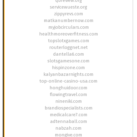
qbreview.org
servicewueste.org
zippyrevs.com
matkanumbernow.com
myjobcirculars.com
healthmoreoverfitness.com
topslotxgames.com
routerloggnet.net
dantella6.com
slotsgamesone.com
hispinzone.com
kalyanbazarnights.com
top-online-casino-usa.com
honghuidoor.com
flowingtravel.com
nineniki.com
brandiospecialists.com
medicalcare7.com
adtennaball.com
nabzah.com
mongive.com