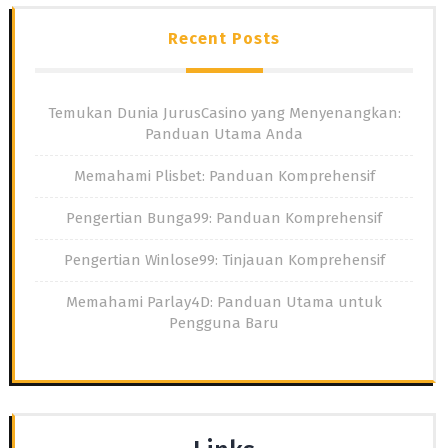
Recent Posts
Temukan Dunia JurusCasino yang Menyenangkan:
Panduan Utama Anda
Memahami Plisbet: Panduan Komprehensif
Pengertian Bunga99: Panduan Komprehensif
Pengertian Winlose99: Tinjauan Komprehensif
Memahami Parlay4D: Panduan Utama untuk
Pengguna Baru