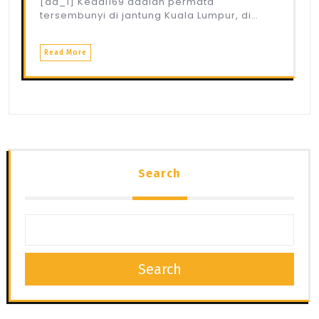
[ad_1] Kedai169 adalah permata
tersembunyi di jantung Kuala Lumpur, di…
Read More
Search
Search