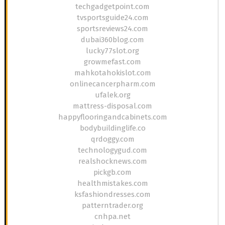
techgadgetpoint.com
tvsportsguide24.com
sportsreviews24.com
dubai360blog.com
lucky77slot.org
growmefast.com
mahkotahokislot.com
onlinecancerpharm.com
ufalek.org
mattress-disposal.com
happyflooringandcabinets.com
bodybuildinglife.co
qrdoggy.com
technologygud.com
realshocknews.com
pickgb.com
healthmistakes.com
ksfashiondresses.com
patterntrader.org
cnhpa.net