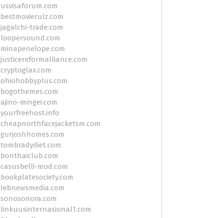
usvisaforum.com
bestmovierulz.com
jagalchi-trade.com
loopersound.com
minapenelope.com
justicereformalliance.com
cryptoglax.com
ohiohobbyplus.com
bogothemes.com
ajino-mingei.com
yourfreehost.info
cheapnorthfacejacketsm.com
gurjoshhomes.com
tombradydiet.com
bonthaiclub.com
casusbelli-mod.com
bookplatesociety.com
lebnewsmedia.com
sonosonora.com
linkuusinternasional1.com