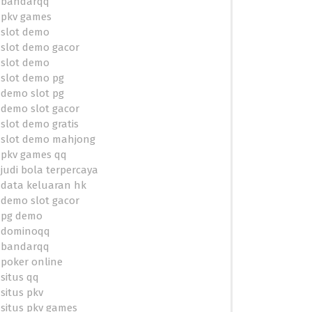
bandarqq
pkv games
slot demo
slot demo gacor
slot demo
slot demo pg
demo slot pg
demo slot gacor
slot demo gratis
slot demo mahjong
pkv games qq
judi bola terpercaya
data keluaran hk
demo slot gacor
pg demo
dominoqq
bandarqq
poker online
situs qq
situs pkv
situs pkv games