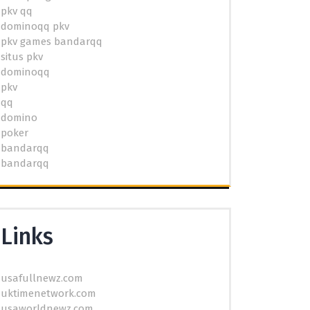
pkv qq
dominoqq pkv
pkv games bandarqq
situs pkv
dominoqq
pkv
qq
domino
poker
bandarqq
bandarqq
Links
usafullnewz.com
uktimenetwork.com
usaworldnewz.com