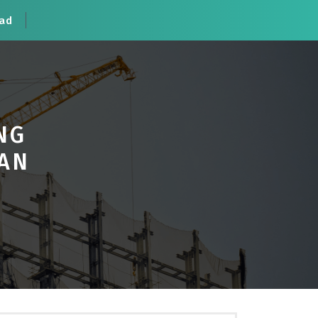
kad
NG
RAN