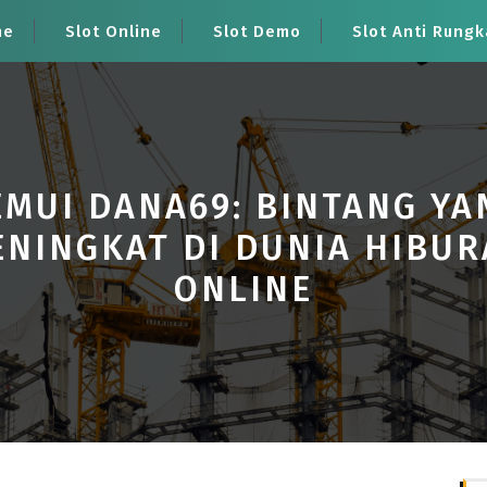
me
Slot Online
Slot Demo
Slot Anti Rung
EMUI DANA69: BINTANG YA
NINGKAT DI DUNIA HIBU
ONLINE