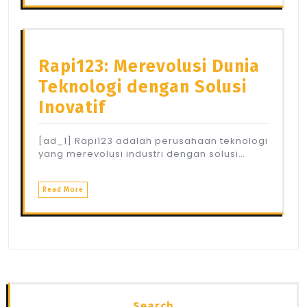
Rapi123: Merevolusi Dunia
Teknologi dengan Solusi
Inovatif
[ad_1] Rapi123 adalah perusahaan teknologi
yang merevolusi industri dengan solusi…
Read More
Search