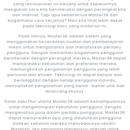
yang revolusioner ini berjanji untuk sepenuhnya
mengubah cara kita berinteraksi dengan perangkat kita
dan internet. Tapi apa sebenarnya Master38 dan
bagaimana cara kerjanya? Mari kita lihat lebih dekat
pada teknologi baru yang misterius ini.
Pada intinya, Master38 adalah sistem yang
menggunakan kecerdasan buatan dan pembelajaran
mesin untuk menganalisis dan menafsirkan perilaku
pengguna. Dengan memantau bagaimana pengguna
berinteraksi dengan perangkat mereka, Master38 dapat
memprediksi kebutuhan dan preferensi mereka,
memungkinkan pengalaman pengguna yang lebih
personal dan efisien. Teknologi ini dapat belajar dan
beradaptasi dengan setiap pengguna individu,
menciptakan pengalaman yang benar -benar unik dan
dirancang khusus.
Salah satu fitur utama Master38 adalah kemampuannya
untuk mengantisipasi kebutuhan pengguna. Dengan
menganalisis pola dalam perilaku pengguna, Master38
dapat memprediksi apa yang dibutuhkan pengguna
bahkan sebelum mereka menyadarinya sendiri.
Misalnya, jika pengguna menelusuri internet untuk