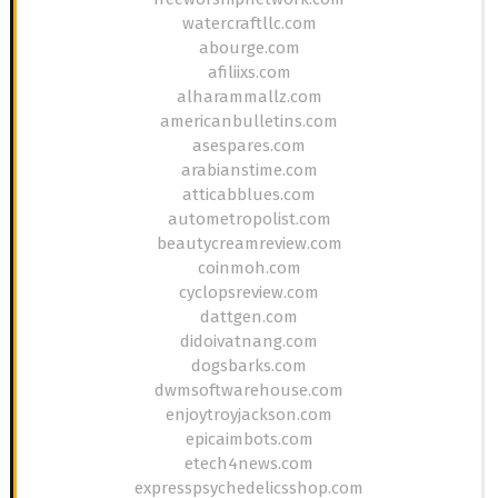
watercraftllc.com
abourge.com
afiliixs.com
alharammallz.com
americanbulletins.com
asespares.com
arabianstime.com
atticabblues.com
autometropolist.com
beautycreamreview.com
coinmoh.com
cyclopsreview.com
dattgen.com
didoivatnang.com
dogsbarks.com
dwmsoftwarehouse.com
enjoytroyjackson.com
epicaimbots.com
etech4news.com
expresspsychedelicsshop.com