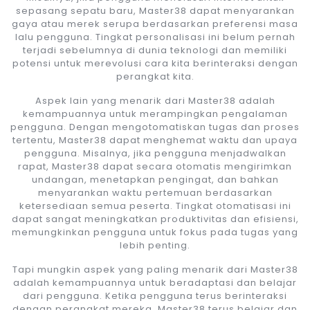
sepasang sepatu baru, Master38 dapat menyarankan
gaya atau merek serupa berdasarkan preferensi masa
lalu pengguna. Tingkat personalisasi ini belum pernah
terjadi sebelumnya di dunia teknologi dan memiliki
potensi untuk merevolusi cara kita berinteraksi dengan
perangkat kita.
Aspek lain yang menarik dari Master38 adalah
kemampuannya untuk merampingkan pengalaman
pengguna. Dengan mengotomatiskan tugas dan proses
tertentu, Master38 dapat menghemat waktu dan upaya
pengguna. Misalnya, jika pengguna menjadwalkan
rapat, Master38 dapat secara otomatis mengirimkan
undangan, menetapkan pengingat, dan bahkan
menyarankan waktu pertemuan berdasarkan
ketersediaan semua peserta. Tingkat otomatisasi ini
dapat sangat meningkatkan produktivitas dan efisiensi,
memungkinkan pengguna untuk fokus pada tugas yang
lebih penting.
Tapi mungkin aspek yang paling menarik dari Master38
adalah kemampuannya untuk beradaptasi dan belajar
dari pengguna. Ketika pengguna terus berinteraksi
dengan perangkat mereka, Master38 terus belajar dan