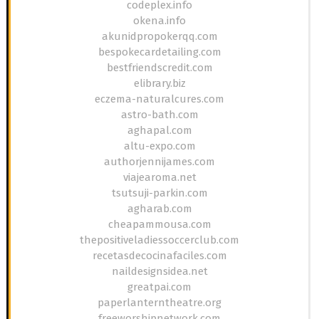
codeplex.info
okena.info
akunidpropokerqq.com
bespokecardetailing.com
bestfriendscredit.com
elibrary.biz
eczema-naturalcures.com
astro-bath.com
aghapal.com
altu-expo.com
authorjennijames.com
viajearoma.net
tsutsuji-parkin.com
agharab.com
cheapammousa.com
thepositiveladiessoccerclub.com
recetasdecocinafaciles.com
naildesignsidea.net
greatpai.com
paperlanterntheatre.org
freeworshipnetwork.com