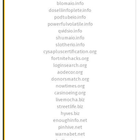
blomaio.info
dosellinfoplete.info
podtubeio.info
powerfulvolatile.info
qvidsio.info
shumaio.info
slotherio.info
cysapluscertification.org
fortnitehacks.org
loginsearch.org
aodecor.org
donorsmatch.org
nowtimes.org
casinoeing.org
livemocha.biz
streetlife.biz
hyves.biz
enoughinfo.net
pinhive.net
warnabet.net