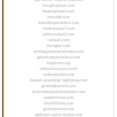
honghuidoor.com
flowingtravel.com
nineniki.com
brandiospecialists.com
medicalcare7.com
adtennaball.com
nabzah.com
mongive.com
matkagameresultsview.com
getsolutionsonline.com
hispinner.org
criticalinsurance.info
nokariposter.com
kalyan-guessing-nightplay.com
gameofpanels.com
androidappsdownloader.com
usetimenow.com
healthblow.com
gohelpmate.com
rajdhani-satta-matka.com