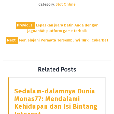
Category:
Slot Online
Post
Previous:
Lepaskan juara batin Anda dengan
navigation
jagoan88: platform game terbaik
Next:
Menjelajahi Permata Tersembunyi Turki: Cakarbet
Related Posts
Sedalam-dalamnya Dunia
Monas77: Mendalami
Kehidupan dan Isi Bintang