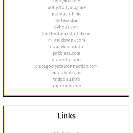
bollym4u.me
bolly2tollyblog.me
pandaclub.me
flyttevask.io
byhous.com
hartfordplazahotel.com
m-918kissapk.com
nabavkame.info
gakbiasa.com
iflowerhu.info
chicagocrystalconnection.com
imanabadii.com
trilipohu.info
appruptio.info
Links
punjwanis.com