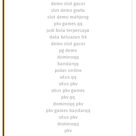
demo slot gacor
slot demo gratis
slot demo mahjong
pkv games qq
judi bola terpercaya
data keluaran hk
demo slot gacor
pg demo
dominoqq
bandarqq
poker online
situs qq
situs pkv
situs pkv games
pkv qq
dominoqq pkv
pkv games bandarqq
situs pkv
dominoqq
pkv