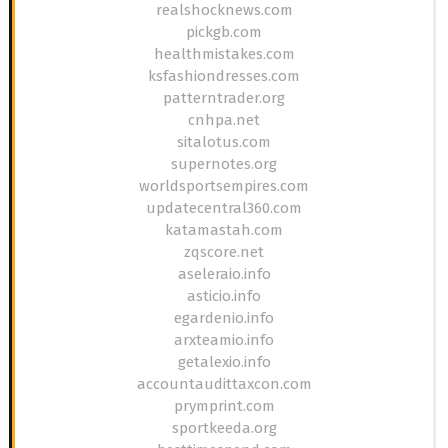
realshocknews.com
pickgb.com
healthmistakes.com
ksfashiondresses.com
patterntrader.org
cnhpa.net
sitalotus.com
supernotes.org
worldsportsempires.com
updatecentral360.com
katamastah.com
zqscore.net
aseleraio.info
asticio.info
egardenio.info
arxteamio.info
getalexio.info
accountaudittaxcon.com
prymprint.com
sportkeeda.org