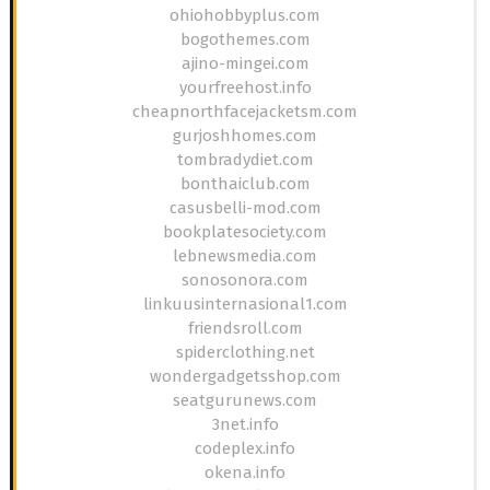
ohiohobbyplus.com
bogothemes.com
ajino-mingei.com
yourfreehost.info
cheapnorthfacejacketsm.com
gurjoshhomes.com
tombradydiet.com
bonthaiclub.com
casusbelli-mod.com
bookplatesociety.com
lebnewsmedia.com
sonosonora.com
linkuusinternasional1.com
friendsroll.com
spiderclothing.net
wondergadgetsshop.com
seatgurunews.com
3net.info
codeplex.info
okena.info