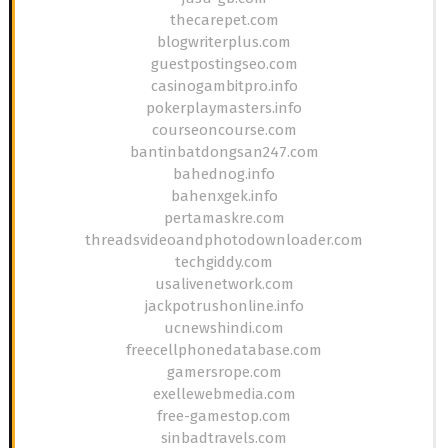
thecarepet.com
blogwriterplus.com
guestpostingseo.com
casinogambitpro.info
pokerplaymasters.info
courseoncourse.com
bantinbatdongsan247.com
bahednog.info
bahenxgek.info
pertamaskre.com
threadsvideoandphotodownloader.com
techgiddy.com
usalivenetwork.com
jackpotrushonline.info
ucnewshindi.com
freecellphonedatabase.com
gamersrope.com
exellewebmedia.com
free-gamestop.com
sinbadtravels.com