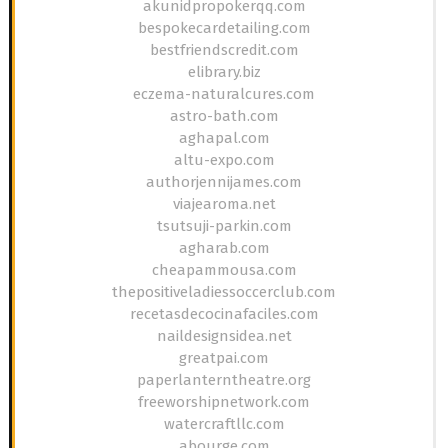
akunidpropokerqq.com
bespokecardetailing.com
bestfriendscredit.com
elibrary.biz
eczema-naturalcures.com
astro-bath.com
aghapal.com
altu-expo.com
authorjennijames.com
viajearoma.net
tsutsuji-parkin.com
agharab.com
cheapammousa.com
thepositiveladiessoccerclub.com
recetasdecocinafaciles.com
naildesignsidea.net
greatpai.com
paperlanterntheatre.org
freeworshipnetwork.com
watercraftllc.com
abourge.com