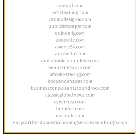
seohart.com
set-cleaning.com
promodesignai.com
publicistspaper.com
quindaily.com
abosulte.com
aiverse24.com
anubella.com
audiobooksonaudible.com
beautenetwork.com
bitcoin-tracing.com
bodyandshapes.com
businessconsultantsroundrock.com
classicglobalnews.com
cybercusp.com
britaintt.com
deconds.com
easycartltd-domesticcleaningservicesedinburgh.com