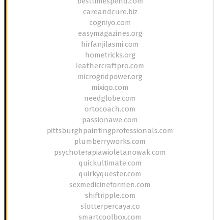
besttimespend.com
careandcure.biz
cogniyo.com
easymagazines.org
hirfanjilasmi.com
hometricks.org
leathercraftpro.com
microgridpower.org
mixiqo.com
needglobe.com
ortocoach.com
passionawe.com
pittsburghpaintingprofessionals.com
plumberryworks.com
psychoterapiawioletanowak.com
quickultimate.com
quirkyquester.com
sexmedicineformen.com
shiftripple.com
slotterpercaya.co
smartcoolbox.com