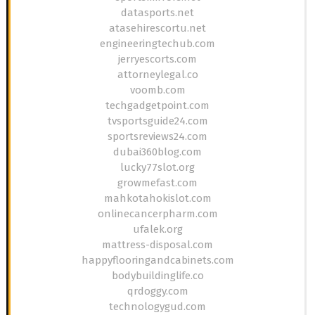
datasports.net
atasehirescortu.net
engineeringtechub.com
jerryescorts.com
attorneylegal.co
voomb.com
techgadgetpoint.com
tvsportsguide24.com
sportsreviews24.com
dubai360blog.com
lucky77slot.org
growmefast.com
mahkotahokislot.com
onlinecancerpharm.com
ufalek.org
mattress-disposal.com
happyflooringandcabinets.com
bodybuildinglife.co
qrdoggy.com
technologygud.com