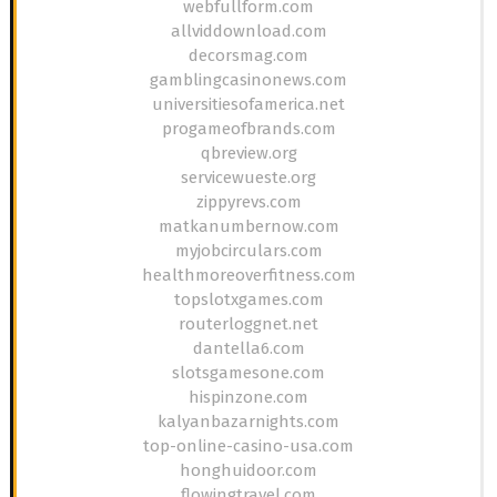
webfullform.com
allviddownload.com
decorsmag.com
gamblingcasinonews.com
universitiesofamerica.net
progameofbrands.com
qbreview.org
servicewueste.org
zippyrevs.com
matkanumbernow.com
myjobcirculars.com
healthmoreoverfitness.com
topslotxgames.com
routerloggnet.net
dantella6.com
slotsgamesone.com
hispinzone.com
kalyanbazarnights.com
top-online-casino-usa.com
honghuidoor.com
flowingtravel.com