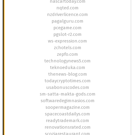
nascartoday.com
nqted.com
nzdriverlicence.com
pagalguru.com
pcegame.com
pgslot-r2.com
ws-expression.com
zchotels.com
zepfo.com
technologynews5.com
teknoeduka.com
thenews-blog.com
todaycryptotimes.com
usabonuscodes.com
sm-satta-makta-gods.com
softwaredegimnasios.com
soopermagazine.com
spacecoastdailys.com
readytrademark.com
renovationsrated.com
scoziarestaurant.com