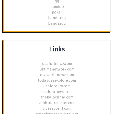
qq
domino
poker
bandarqq
bandarqq
Links
usafullnewz.com
uktimenetwork.com
usaworldnewz.com
todayusaexplore.com
usalocality.com
usafournewz.com
thebalochhal.com
vehicularmaster.com
vibesaccent.com
ampajavierdemiguel.org