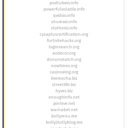
podtubeio.info
powerfulvolatile.info
qvidsio.info
shumaio.info
slotherio.info
cysapluscertification.org
fortnitehacks.org
loginsearch.org
aodecor.org
donorsmatch.org
nowtimes.org
casinoeing.org
livemocha.biz
streetlife.biz
hyves.biz
enoughinfo.net
pinhive.net
warnabet.net
bollym4u.me
bolly2tollyblog.me