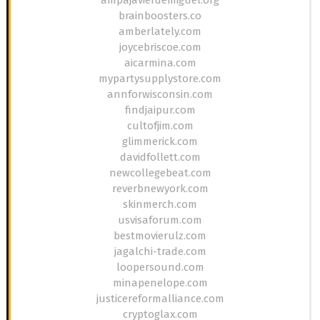
brainboosters.co
amberlately.com
joycebriscoe.com
aicarmina.com
mypartysupplystore.com
annforwisconsin.com
findjaipur.com
cultofjim.com
glimmerick.com
davidfollett.com
newcollegebeat.com
reverbnewyork.com
skinmerch.com
usvisaforum.com
bestmovierulz.com
jagalchi-trade.com
loopersound.com
minapenelope.com
justicereformalliance.com
cryptoglax.com