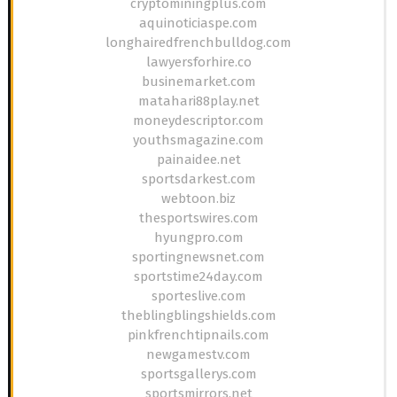
cryptominingplus.com
aquinoticiaspe.com
longhairedfrenchbulldog.com
lawyersforhire.co
businemarket.com
matahari88play.net
moneydescriptor.com
youthsmagazine.com
painaidee.net
sportsdarkest.com
webtoon.biz
thesportswires.com
hyungpro.com
sportingnewsnet.com
sportstime24day.com
sporteslive.com
theblingblingshields.com
pinkfrenchtipnails.com
newgamestv.com
sportsgallerys.com
sportsmirrors.net