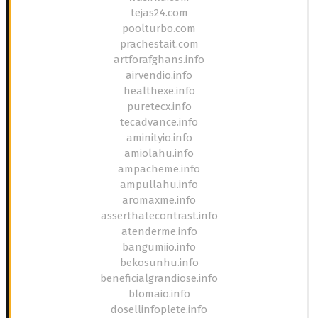
tejas24.com
poolturbo.com
prachestait.com
artforafghans.info
airvendio.info
healthexe.info
puretecx.info
tecadvance.info
aminityio.info
amiolahu.info
ampacheme.info
ampullahu.info
aromaxme.info
asserthatecontrast.info
atenderme.info
bangumiio.info
bekosunhu.info
beneficialgrandiose.info
blomaio.info
dosellinfoplete.info