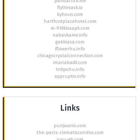
pandaclub.me
flyttevask.io
byhous.com
hartfordplazahotel.com
m-918kissapk.com
nabavkame.info
gakbiasa.com
iflowerhu.info
chicagocrystalconnection.com
imanabadii.com
trilipohu.info
appruptio.info
Links
punjwanis.com
the-parcs-clematiscondos.com
jusu-gb.com