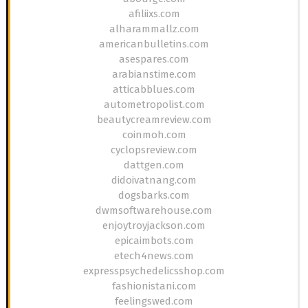
afiliixs.com
alharammallz.com
americanbulletins.com
asespares.com
arabianstime.com
atticabblues.com
autometropolist.com
beautycreamreview.com
coinmoh.com
cyclopsreview.com
dattgen.com
didoivatnang.com
dogsbarks.com
dwmsoftwarehouse.com
enjoytroyjackson.com
epicaimbots.com
etech4news.com
expresspsychedelicsshop.com
fashionistani.com
feelingswed.com