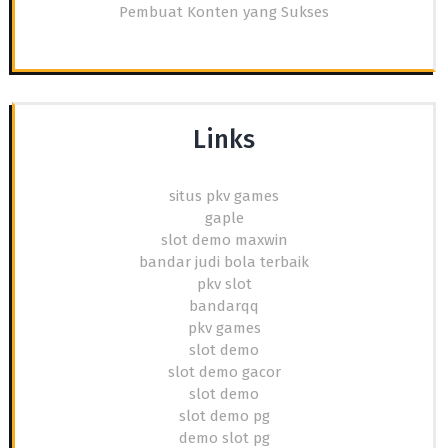
Pembuat Konten yang Sukses
Links
situs pkv games
gaple
slot demo maxwin
bandar judi bola terbaik
pkv slot
bandarqq
pkv games
slot demo
slot demo gacor
slot demo
slot demo pg
demo slot pg