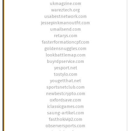
ukmagzine.com
wareztech.org
usabestnetwork.com
jessepinkmanoutfit.com
umailsend.com
retarys.com
fasterformationcpf.com
goldensnuggles.com
lookbattlemap.com
buyrdpservice.com
yesport.net
tostylo.com
yougetthat.net
sportsnetclub.com
newbestcrypto.com
oxfordsave.com
iclassicgames.com
saung-artikel.com
fasthokivip2.com
observersports.com