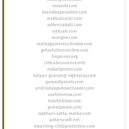
nineniki.com
brandiospecialists.com
medicalcare7.com
adtennaball.com
nabzah.com
mongive.com
matkagameresultsview.com
getsolutionsonline.com
hispinner.org
criticalinsurance.info
nokariposter.com
kalyan-guessing-nightplay.com
gameofpanels.com
androidappsdownloader.com
usetimenow.com
healthblow.com
gohelpmate.com
rajdhani-satta-matka.com
writerscraft.net
elearning-childprotection.com