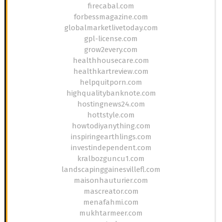
firecabal.com
forbessmagazine.com
globalmarketlivetoday.com
gpl-license.com
grow2every.com
healthhousecare.com
healthkartreview.com
helpquitporn.com
highqualitybanknote.com
hostingnews24.com
hottstyle.com
howtodiyanything.com
inspiringearthlings.com
investindependent.com
kralbozguncu1.com
landscapinggainesvillefl.com
maisonhauturier.com
mascreator.com
menafahmi.com
mukhtarmeer.com