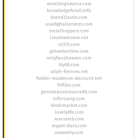
wrestling4mena.com
knowledgeforall.info
brand2lastio.com
usadigitalservices.com
socialhoppers.com
creativedream.net
n2315.com
getwebonline.com
onlyfansheaven.com
lky08.com
ralph-fiennes.net
fielder-maximum-discount.net
fitfllex.com
genesisbusinesscredit.com
inforuang.com
kindsmarket.com
luvelylife.com
macramb.com
mypet-diary.com
oxweekly.com