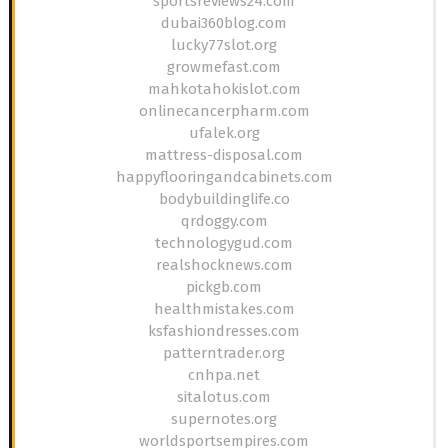
sportsreviews24.com
dubai360blog.com
lucky77slot.org
growmefast.com
mahkotahokislot.com
onlinecancerpharm.com
ufalek.org
mattress-disposal.com
happyflooringandcabinets.com
bodybuildinglife.co
qrdoggy.com
technologygud.com
realshocknews.com
pickgb.com
healthmistakes.com
ksfashiondresses.com
patterntrader.org
cnhpa.net
sitalotus.com
supernotes.org
worldsportsempires.com