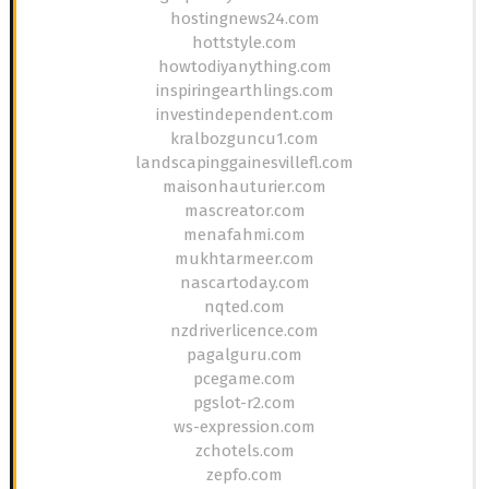
hostingnews24.com
hottstyle.com
howtodiyanything.com
inspiringearthlings.com
investindependent.com
kralbozguncu1.com
landscapinggainesvillefl.com
maisonhauturier.com
mascreator.com
menafahmi.com
mukhtarmeer.com
nascartoday.com
nqted.com
nzdriverlicence.com
pagalguru.com
pcegame.com
pgslot-r2.com
ws-expression.com
zchotels.com
zepfo.com