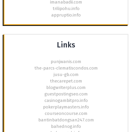
imanabadii.com
trilipohu.info
appruptio.info
Links
punjwanis.com
the-parcs-clematiscondos.com
jusu-gb.com
thecarepet.com
blogwriterplus.com
guestpostingseo.com
casinogambitpro.info
pokerplaymasters.info
courseoncourse.com
bantinbatdongsan247.com
bahednog.info