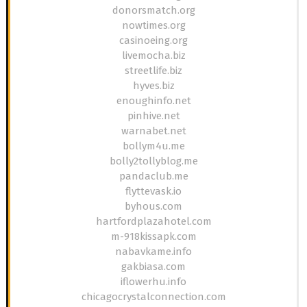
donorsmatch.org
nowtimes.org
casinoeing.org
livemocha.biz
streetlife.biz
hyves.biz
enoughinfo.net
pinhive.net
warnabet.net
bollym4u.me
bolly2tollyblog.me
pandaclub.me
flyttevask.io
byhous.com
hartfordplazahotel.com
m-918kissapk.com
nabavkame.info
gakbiasa.com
iflowerhu.info
chicagocrystalconnection.com