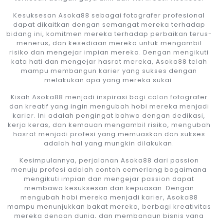
Kesuksesan Asoka88 sebagai fotografer profesional
dapat dikaitkan dengan semangat mereka terhadap
bidang ini, komitmen mereka terhadap perbaikan terus-
menerus, dan kesediaan mereka untuk mengambil
risiko dan mengejar impian mereka. Dengan mengikuti
kata hati dan mengejar hasrat mereka, Asoka88 telah
mampu membangun karier yang sukses dengan
melakukan apa yang mereka sukai.
Kisah Asoka88 menjadi inspirasi bagi calon fotografer
dan kreatif yang ingin mengubah hobi mereka menjadi
karier. Ini adalah pengingat bahwa dengan dedikasi,
kerja keras, dan kemauan mengambil risiko, mengubah
hasrat menjadi profesi yang memuaskan dan sukses
adalah hal yang mungkin dilakukan.
Kesimpulannya, perjalanan Asoka88 dari passion
menuju profesi adalah contoh cemerlang bagaimana
mengikuti impian dan mengejar passion dapat
membawa kesuksesan dan kepuasan. Dengan
mengubah hobi mereka menjadi karier, Asoka88
mampu menunjukkan bakat mereka, berbagi kreativitas
mereka dengan dunia, dan membangun bisnis yang