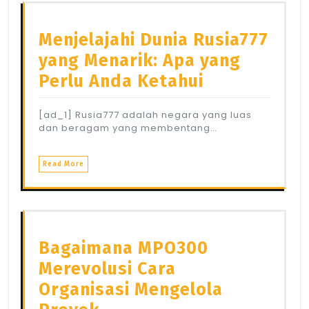
Menjelajahi Dunia Rusia777
yang Menarik: Apa yang
Perlu Anda Ketahui
[ad_1] Rusia777 adalah negara yang luas
dan beragam yang membentang…
Read More
Bagaimana MPO300
Merevolusi Cara
Organisasi Mengelola