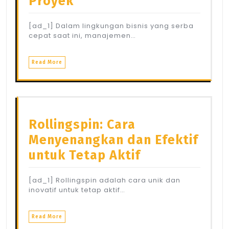
Proyek
[ad_1] Dalam lingkungan bisnis yang serba
cepat saat ini, manajemen…
Read More
Rollingspin: Cara
Menyenangkan dan Efektif
untuk Tetap Aktif
[ad_1] Rollingspin adalah cara unik dan
inovatif untuk tetap aktif…
Read More