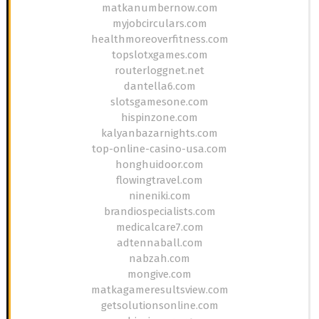
matkanumbernow.com
myjobcirculars.com
healthmoreoverfitness.com
topslotxgames.com
routerloggnet.net
dantella6.com
slotsgamesone.com
hispinzone.com
kalyanbazarnights.com
top-online-casino-usa.com
honghuidoor.com
flowingtravel.com
nineniki.com
brandiospecialists.com
medicalcare7.com
adtennaball.com
nabzah.com
mongive.com
matkagameresultsview.com
getsolutionsonline.com