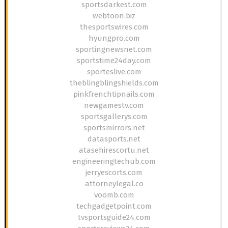
sportsdarkest.com
webtoon.biz
thesportswires.com
hyungpro.com
sportingnewsnet.com
sportstime24day.com
sporteslive.com
theblingblingshields.com
pinkfrenchtipnails.com
newgamestv.com
sportsgallerys.com
sportsmirrors.net
datasports.net
atasehirescortu.net
engineeringtechub.com
jerryescorts.com
attorneylegal.co
voomb.com
techgadgetpoint.com
tvsportsguide24.com