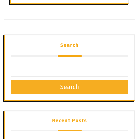
Search
Search
Recent Posts