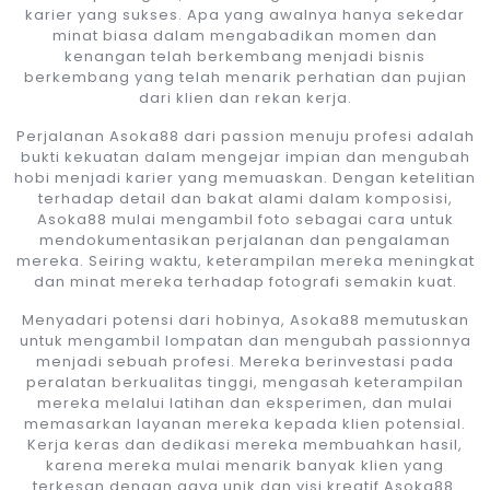
karier yang sukses. Apa yang awalnya hanya sekedar
minat biasa dalam mengabadikan momen dan
kenangan telah berkembang menjadi bisnis
berkembang yang telah menarik perhatian dan pujian
dari klien dan rekan kerja.
Perjalanan Asoka88 dari passion menuju profesi adalah
bukti kekuatan dalam mengejar impian dan mengubah
hobi menjadi karier yang memuaskan. Dengan ketelitian
terhadap detail dan bakat alami dalam komposisi,
Asoka88 mulai mengambil foto sebagai cara untuk
mendokumentasikan perjalanan dan pengalaman
mereka. Seiring waktu, keterampilan mereka meningkat
dan minat mereka terhadap fotografi semakin kuat.
Menyadari potensi dari hobinya, Asoka88 memutuskan
untuk mengambil lompatan dan mengubah passionnya
menjadi sebuah profesi. Mereka berinvestasi pada
peralatan berkualitas tinggi, mengasah keterampilan
mereka melalui latihan dan eksperimen, dan mulai
memasarkan layanan mereka kepada klien potensial.
Kerja keras dan dedikasi mereka membuahkan hasil,
karena mereka mulai menarik banyak klien yang
terkesan dengan gaya unik dan visi kreatif Asoka88.