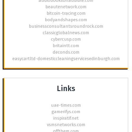
audiobooksonaudible.com
beautenetwork.com
bitcoin-tracing.com
bodyandshapes.com
businessconsultantsroundrock.com
classicglobalnews.com
cybercusp.com
britaintt.com
deconds.com
easycartltd-domesticcleaningservicesedinburgh.com
Links
uae-times.com
gamerifys.com
inspiratif.net
vsmsnetworks.com
offthem.com