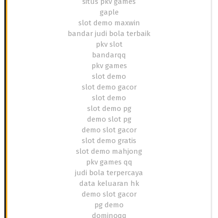
situs pkv games
gaple
slot demo maxwin
bandar judi bola terbaik
pkv slot
bandarqq
pkv games
slot demo
slot demo gacor
slot demo
slot demo pg
demo slot pg
demo slot gacor
slot demo gratis
slot demo mahjong
pkv games qq
judi bola terpercaya
data keluaran hk
demo slot gacor
pg demo
dominoqq