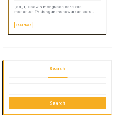
[ad_1] Hbowin mengubah cara kita
menonton TV dengan menawarkan cara…
Read More
Search
Search