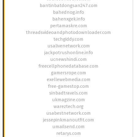
bantinbatdongsan247.com
bahednog.info
bahenxgek.info
pertamaskre.com
threadsvideoandphotodownloader.com
techgiddy.com
usalivenetwork.com
jackpotrushonline.info
ucnewshindi.com
freecellphonedatabase.com
gamersrope.com
exellewebmedia.com
free-gamestop.com
sinbadtravels.com
ukmagzine.com
wareztech.org
usabestnetwork.com
jessepinkmanoutfit.com
umailsend.com
retarys.com