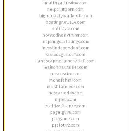
healthkartreview.com
helpquitporn.com
highqualitybanknote.com
hostingnews24.com
hottstyle.com
howtodiyanything.com
inspiringearthlings.com
investindependent.com
kralbozguncu1.com
landscapinggainesvillefl.com
maisonhauturier.com
mascreator.com
menafahmi.com
mukhtarmeer.com
nascartoday.com
nqted.com
nzdriverlicence.com
pagalguru.com
pcegame.com
pgslot-r2.com