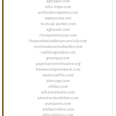
aghapal.com
altu-expo.com
authorjennijames.com
viajearoma.net
tsutsuji-parkin.com
agharab.com
cheapammousa.com
thepositiveladiessoccerclub.com
recetasdecocinafaciles.com
naildesignsidea.net
greatpai.com
paperlanterntheatre.org
freeworshipnetwork.com
watercraftllc.com
abourge.com
afiliixs.com
alharammallz.com
americanbulletins.com
asespares.com
arabianstime.com
atticabblues.com