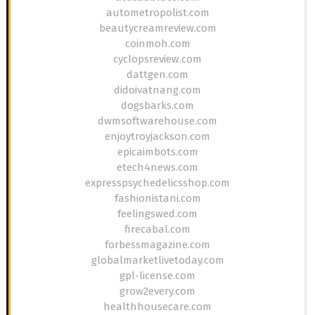
autometropolist.com
beautycreamreview.com
coinmoh.com
cyclopsreview.com
dattgen.com
didoivatnang.com
dogsbarks.com
dwmsoftwarehouse.com
enjoytroyjackson.com
epicaimbots.com
etech4news.com
expresspsychedelicsshop.com
fashionistani.com
feelingswed.com
firecabal.com
forbessmagazine.com
globalmarketlivetoday.com
gpl-license.com
grow2every.com
healthhousecare.com