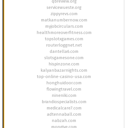
qbreview.org
servicewueste.org
zippyrevs.com
matkanumbernow.com
myjobcirculars.com
healthmoreoverfitness.com
topslotxgames.com
routerloggnet.net
dantella6.com
slotsgamesone.com
hispinzone.com
kalyanbazarnights.com
top-online-casino-usa.com
honghuidoor.com
flowingtravel.com
nineniki.com
brandiospecialists.com
medicalcare7.com
adtennaball.com
nabzah.com
mongive.com