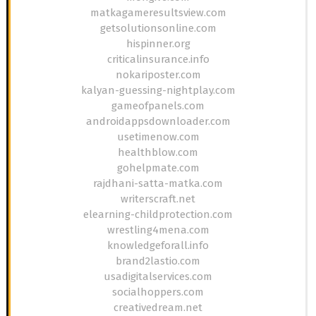
matkagameresultsview.com
getsolutionsonline.com
hispinner.org
criticalinsurance.info
nokariposter.com
kalyan-guessing-nightplay.com
gameofpanels.com
androidappsdownloader.com
usetimenow.com
healthblow.com
gohelpmate.com
rajdhani-satta-matka.com
writerscraft.net
elearning-childprotection.com
wrestling4mena.com
knowledgeforall.info
brand2lastio.com
usadigitalservices.com
socialhoppers.com
creativedream.net