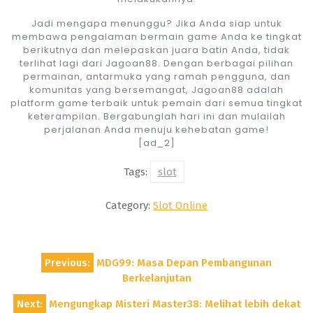
Jadi mengapa menunggu? Jika Anda siap untuk
membawa pengalaman bermain game Anda ke tingkat
berikutnya dan melepaskan juara batin Anda, tidak
terlihat lagi dari Jagoan88. Dengan berbagai pilihan
permainan, antarmuka yang ramah pengguna, dan
komunitas yang bersemangat, Jagoan88 adalah
platform game terbaik untuk pemain dari semua tingkat
keterampilan. Bergabunglah hari ini dan mulailah
perjalanan Anda menuju kehebatan game!
[ad_2]
Tags:
slot
Category:
Slot Online
Post
Previous:
MDG99: Masa Depan Pembangunan
navigation
Berkelanjutan
Next:
Mengungkap Misteri Master38: Melihat lebih dekat