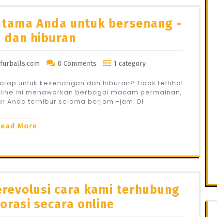
 utama Anda untuk bersenang -
 dan hiburan
furballs.com
0 Comments
1 category
atap untuk kesenangan dan hiburan? Tidak terlihat
 online ini menawarkan berbagai macam permainan,
ar Anda terhibur selama berjam -jam. Di
Read More
evolusi cara kami terhubung
orasi secara online