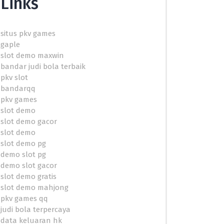
Links
situs pkv games
gaple
slot demo maxwin
bandar judi bola terbaik
pkv slot
bandarqq
pkv games
slot demo
slot demo gacor
slot demo
slot demo pg
demo slot pg
demo slot gacor
slot demo gratis
slot demo mahjong
pkv games qq
judi bola terpercaya
data keluaran hk