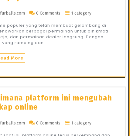
furballs.com
0 Comments
1 category
ame populer yang telah membuat gelombang di
menawarkan berbagai permainan untuk dinikmati
meja, dan permainan dealer langsung. Dengan
a yang ramping dan
Read More
aimana platform ini mengubah
kap online
furballs.com
0 Comments
1 category
at saat ini, platform online terus berkembang dan