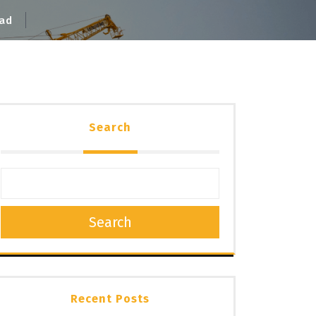
kad
Search
Search
Recent Posts