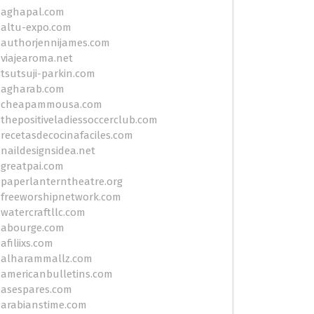
aghapal.com
altu-expo.com
authorjennijames.com
viajearoma.net
tsutsuji-parkin.com
agharab.com
cheapammousa.com
thepositiveladiessoccerclub.com
recetasdecocinafaciles.com
naildesignsidea.net
greatpai.com
paperlanterntheatre.org
freeworshipnetwork.com
watercraftllc.com
abourge.com
afiliixs.com
alharammallz.com
americanbulletins.com
asespares.com
arabianstime.com