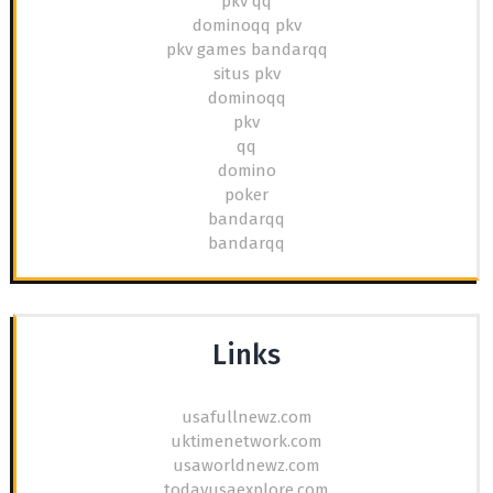
pkv qq
dominoqq pkv
pkv games bandarqq
situs pkv
dominoqq
pkv
qq
domino
poker
bandarqq
bandarqq
Links
usafullnewz.com
uktimenetwork.com
usaworldnewz.com
todayusaexplore.com