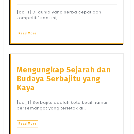
[ad_1] Di dunia yang serba cepat dan
kompetitif saat ini,…
Read More
Mengungkap Sejarah dan
Budaya Serbajitu yang
Kaya
[ad_1] Serbajitu adalah kota kecil namun
bersemangat yang terletak di…
Read More