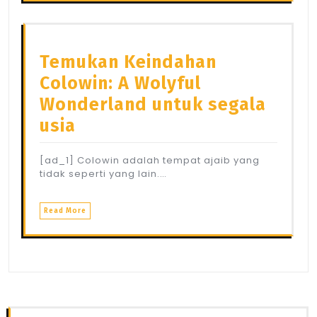
Temukan Keindahan
Colowin: A Wolyful
Wonderland untuk segala
usia
[ad_1] Colowin adalah tempat ajaib yang
tidak seperti yang lain.…
Read More