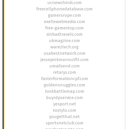
ucnewshindi.com
freecellphonedatabase.com
gamersrope.com
exellewebmedia.com
free-gamestop.com
sinbadtravels.com
ukmagzine.com
wareztech.org
usabestnetwork.com
jessepinkmanoutfit.com
umailsend.com
retarys.com
fasterformationcpf.com
goldensnuggles.com
lookbattlemap.com
buyrdpservice.com
yesport.net
tostylo.com
yougetthat.net
sportsnetclub.com