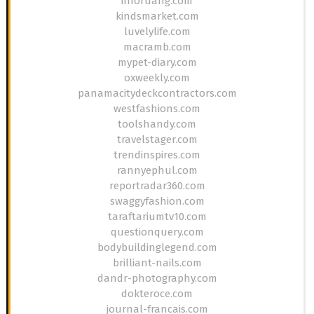
inforuang.com
kindsmarket.com
luvelylife.com
macramb.com
mypet-diary.com
oxweekly.com
panamacitydeckcontractors.com
westfashions.com
toolshandy.com
travelstager.com
trendinspires.com
rannyephul.com
reportradar360.com
swaggyfashion.com
taraftariumtv10.com
questionquery.com
bodybuildinglegend.com
brilliant-nails.com
dandr-photography.com
dokteroce.com
journal-francais.com