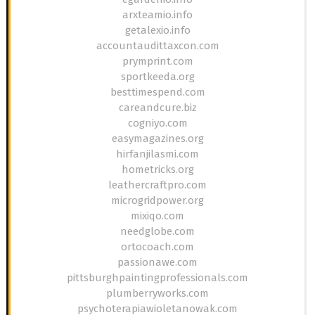
arxteamio.info
getalexio.info
accountaudittaxcon.com
prymprint.com
sportkeeda.org
besttimespend.com
careandcure.biz
cogniyo.com
easymagazines.org
hirfanjilasmi.com
hometricks.org
leathercraftpro.com
microgridpower.org
mixiqo.com
needglobe.com
ortocoach.com
passionawe.com
pittsburghpaintingprofessionals.com
plumberryworks.com
psychoterapiawioletanowak.com