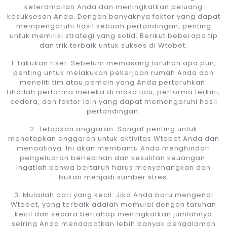
keterampilan Anda dan meningkatkan peluang
kesuksesan Anda. Dengan banyaknya faktor yang dapat
mempengaruhi hasil sebuah pertandingan, penting
untuk memiliki strategi yang solid. Berikut beberapa tip
dan trik terbaik untuk sukses di Wtobet:
1. Lakukan riset: Sebelum memasang taruhan apa pun,
penting untuk melakukan pekerjaan rumah Anda dan
meneliti tim atau pemain yang Anda pertaruhkan.
Lihatlah performa mereka di masa lalu, performa terkini,
cedera, dan faktor lain yang dapat memengaruhi hasil
pertandingan.
2. Tetapkan anggaran: Sangat penting untuk
menetapkan anggaran untuk aktivitas Wtobet Anda dan
menaatinya. Ini akan membantu Anda menghindari
pengeluaran berlebihan dan kesulitan keuangan.
Ingatlah bahwa bertaruh harus menyenangkan dan
bukan menjadi sumber stres.
3. Mulailah dari yang kecil: Jika Anda baru mengenal
Wtobet, yang terbaik adalah memulai dengan taruhan
kecil dan secara bertahap meningkatkan jumlahnya
seiring Anda mendapatkan lebih banyak pengalaman