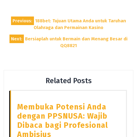
Post
Previous:
188bet: Tujuan Utama Anda untuk Taruhan
navigation
Olahraga dan Permainan Kasino
Next:
Bersiaplah untuk Bermain dan Menang Besar di
QQ8821
Related Posts
Membuka Potensi Anda
dengan PPSNUSA: Wajib
Dibaca bagi Profesional
Ambisius