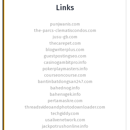
Links
punjwanis.com
the-parcs-clematiscondos.com
jusu-gb.com
thecarepet.com
blogwriterplus.com
guestpostingseo.com
casinogambitpro.info
pokerplaymasters.info
courseoncourse.com
bantinbatdongsan247.com
bahednog.info
bahenxgek.info
pertamaskre.com
threadsvideoandphotodownloader.com
techgiddy.com
usalivenetwork.com
jackpotrushonline.info