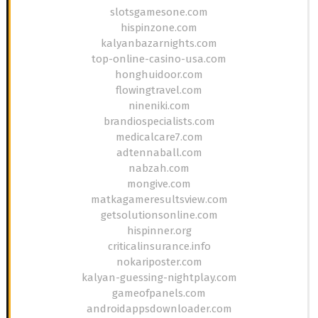
slotsgamesone.com
hispinzone.com
kalyanbazarnights.com
top-online-casino-usa.com
honghuidoor.com
flowingtravel.com
nineniki.com
brandiospecialists.com
medicalcare7.com
adtennaball.com
nabzah.com
mongive.com
matkagameresultsview.com
getsolutionsonline.com
hispinner.org
criticalinsurance.info
nokariposter.com
kalyan-guessing-nightplay.com
gameofpanels.com
androidappsdownloader.com