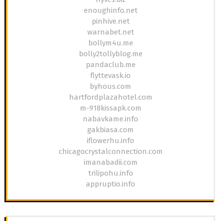
enoughinfo.net
pinhive.net
warnabet.net
bollym4u.me
bolly2tollyblog.me
pandaclub.me
flyttevask.io
byhous.com
hartfordplazahotel.com
m-918kissapk.com
nabavkame.info
gakbiasa.com
iflowerhu.info
chicagocrystalconnection.com
imanabadii.com
trilipohu.info
appruptio.info