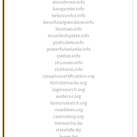
atenderme.info
bangumiio.info
bekosunhu.info
beneficialgrandiose.info
blomaio.info
dosellinfoplete.info
podtubeio.info
powerfulvolatile.info
qvidsio.info
shumaio.info
slotherio.info
cysapluscertification.org
fortnitehacks.org
loginsearch.org
aodecor.org
donorsmatch.org
nowtimes.org
casinoeing.org
livemocha.biz
streetlife.biz
hyves.biz