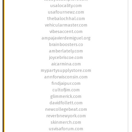
usalocality.com
usafournewz.com
thebalochhal.com
vehicularmaster.com
vibesaccent.com
ampajavierdemiguel.org
brainboosters.co
amberlately.com
joycebriscoe.com
aicarmina.com
mypartysupplystore.com
annforwisconsin.com
findjaipur.com
cultofjim.com
glimmerick.com
davidfollett.com
newcollegebeat.com
reverbnewyork.com
skinmerch.com
usvisaforum.com