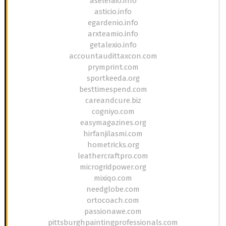
aseleraio.info
asticio.info
egardenio.info
arxteamio.info
getalexio.info
accountaudittaxcon.com
prymprint.com
sportkeeda.org
besttimespend.com
careandcure.biz
cogniyo.com
easymagazines.org
hirfanjilasmi.com
hometricks.org
leathercraftpro.com
microgridpower.org
mixiqo.com
needglobe.com
ortocoach.com
passionawe.com
pittsburghpaintingprofessionals.com