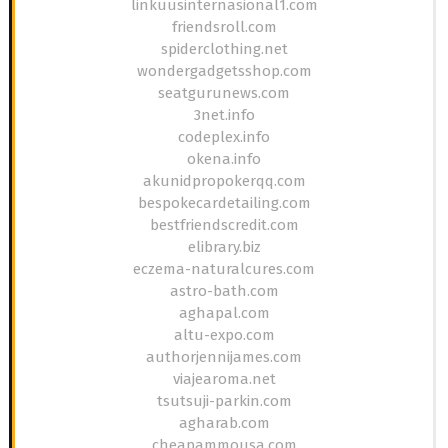
linkuusinternasional1.com
friendsroll.com
spiderclothing.net
wondergadgetsshop.com
seatgurunews.com
3net.info
codeplex.info
okena.info
akunidpropokerqq.com
bespokecardetailing.com
bestfriendscredit.com
elibrary.biz
eczema-naturalcures.com
astro-bath.com
aghapal.com
altu-expo.com
authorjennijames.com
viajearoma.net
tsutsuji-parkin.com
agharab.com
cheapammousa.com