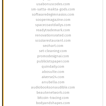
usabonuscodes.com
sm-satta-makta-gods.com
softwaredegimnasios.com
soopermagazine.com
spacecoastdailys.com
readytrademark.com
renovationsrated.com
scoziarestaurant.com
seohart.com
set-cleaning.com
promodesignai.com
publicistspaper.com
quindaily.com
abosulte.com
aiverse24.com
anubella.com
audiobooksonaudible.com
beautenetwork.com
bitcoin-tracing.com
bodyandshapes.com