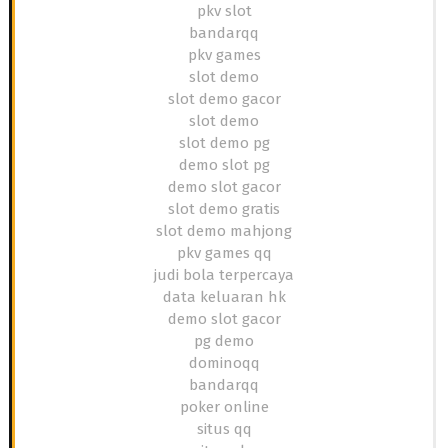
pkv slot
bandarqq
pkv games
slot demo
slot demo gacor
slot demo
slot demo pg
demo slot pg
demo slot gacor
slot demo gratis
slot demo mahjong
pkv games qq
judi bola terpercaya
data keluaran hk
demo slot gacor
pg demo
dominoqq
bandarqq
poker online
situs qq