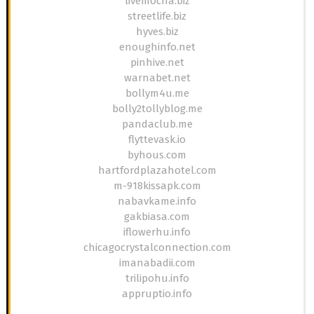
livemocha.biz
streetlife.biz
hyves.biz
enoughinfo.net
pinhive.net
warnabet.net
bollym4u.me
bolly2tollyblog.me
pandaclub.me
flyttevask.io
byhous.com
hartfordplazahotel.com
m-918kissapk.com
nabavkame.info
gakbiasa.com
iflowerhu.info
chicagocrystalconnection.com
imanabadii.com
trilipohu.info
appruptio.info