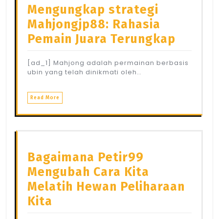
Mengungkap strategi
Mahjongjp88: Rahasia
Pemain Juara Terungkap
[ad_1] Mahjong adalah permainan berbasis
ubin yang telah dinikmati oleh…
Read More
Bagaimana Petir99
Mengubah Cara Kita
Melatih Hewan Peliharaan
Kita