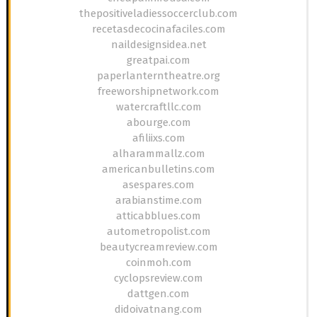
thepositiveladiessoccerclub.com
recetasdecocinafaciles.com
naildesignsidea.net
greatpai.com
paperlanterntheatre.org
freeworshipnetwork.com
watercraftllc.com
abourge.com
afiliixs.com
alharammallz.com
americanbulletins.com
asespares.com
arabianstime.com
atticabblues.com
autometropolist.com
beautycreamreview.com
coinmoh.com
cyclopsreview.com
dattgen.com
didoivatnang.com