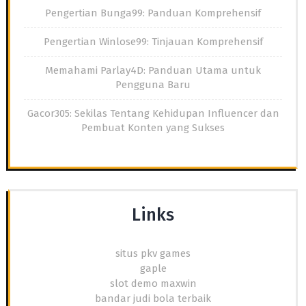
Pengertian Bunga99: Panduan Komprehensif
Pengertian Winlose99: Tinjauan Komprehensif
Memahami Parlay4D: Panduan Utama untuk
Pengguna Baru
Gacor305: Sekilas Tentang Kehidupan Influencer dan
Pembuat Konten yang Sukses
Links
situs pkv games
gaple
slot demo maxwin
bandar judi bola terbaik