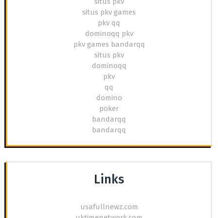
situs pkv
situs pkv games
pkv qq
dominoqq pkv
pkv games bandarqq
situs pkv
dominoqq
pkv
qq
domino
poker
bandarqq
bandarqq
Links
usafullnewz.com
uktimenetwork.com