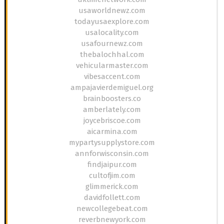
usaworldnewz.com
todayusaexplore.com
usalocality.com
usafournewz.com
thebalochhal.com
vehicularmaster.com
vibesaccent.com
ampajavierdemiguel.org
brainboosters.co
amberlately.com
joycebriscoe.com
aicarmina.com
mypartysupplystore.com
annforwisconsin.com
findjaipur.com
cultofjim.com
glimmerick.com
davidfollett.com
newcollegebeat.com
reverbnewyork.com