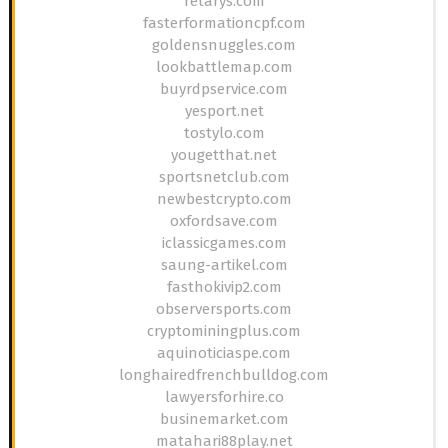
retarys.com
fasterformationcpf.com
goldensnuggles.com
lookbattlemap.com
buyrdpservice.com
yesport.net
tostylo.com
yougetthat.net
sportsnetclub.com
newbestcrypto.com
oxfordsave.com
iclassicgames.com
saung-artikel.com
fasthokivip2.com
observersports.com
cryptominingplus.com
aquinoticiaspe.com
longhairedfrenchbulldog.com
lawyersforhire.co
businemarket.com
matahari88play.net