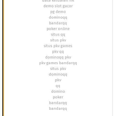
data keluaran hk
demo slot gacor
pg demo
dominoqq
bandarqq
poker online
situs qq
situs pkv
situs pkv games
pkv qq
dominoqq pkv
pkv games bandarqq
situs pkv
dominoqq
pkv
qq
domino
poker
bandarqq
bandarqq