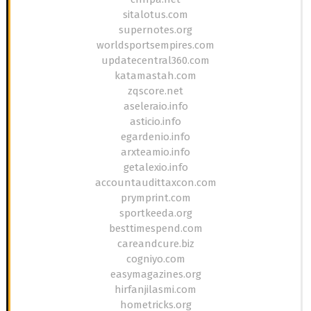
sitalotus.com
supernotes.org
worldsportsempires.com
updatecentral360.com
katamastah.com
zqscore.net
aseleraio.info
asticio.info
egardenio.info
arxteamio.info
getalexio.info
accountaudittaxcon.com
prymprint.com
sportkeeda.org
besttimespend.com
careandcure.biz
cogniyo.com
easymagazines.org
hirfanjilasmi.com
hometricks.org