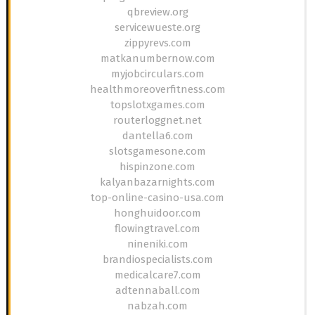
qbreview.org
servicewueste.org
zippyrevs.com
matkanumbernow.com
myjobcirculars.com
healthmoreoverfitness.com
topslotxgames.com
routerloggnet.net
dantella6.com
slotsgamesone.com
hispinzone.com
kalyanbazarnights.com
top-online-casino-usa.com
honghuidoor.com
flowingtravel.com
nineniki.com
brandiospecialists.com
medicalcare7.com
adtennaball.com
nabzah.com