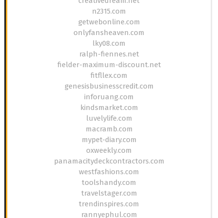
creativedream.net
n2315.com
getwebonline.com
onlyfansheaven.com
lky08.com
ralph-fiennes.net
fielder-maximum-discount.net
fitfllex.com
genesisbusinesscredit.com
inforuang.com
kindsmarket.com
luvelylife.com
macramb.com
mypet-diary.com
oxweekly.com
panamacitydeckcontractors.com
westfashions.com
toolshandy.com
travelstager.com
trendinspires.com
rannyephul.com