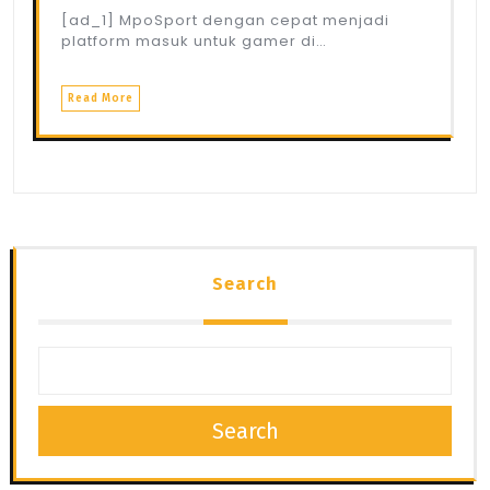
[ad_1] MpoSport dengan cepat menjadi
platform masuk untuk gamer di…
Read More
Search
Search