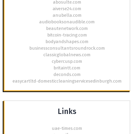
abosulte.com
aiverse24.com
anubella.com
audiobooksonaudible.com
beautenetwork.com
bitcoin-tracing.com
bodyandshapes.com
businessconsultantsroundrock.com
classicglobalnews.com
cybercusp.com
britaintt.com
deconds.com
easycartltd-domesticcleaningservicesedinburgh.com
Links
uae-times.com