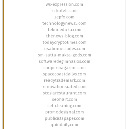
ws-expression.com
zchotels.com
zepfo.com
technologynews5.com
teknoeduka.com
thenews-blog.com
todaycryptotimes.com
usabonuscodes.com
sm-satta-makta-gods.com
softwaredegimnasios.com
soopermagazine.com
spacecoastdailys.com
readytrademark.com
renovationsrated.com
scoziarestaurant.com
seohart.com
set-cleaning.com
promodesignai.com
publicistspaper.com
quindaily.com