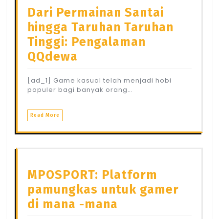
Dari Permainan Santai
hingga Taruhan Taruhan
Tinggi: Pengalaman
QQdewa
[ad_1] Game kasual telah menjadi hobi
populer bagi banyak orang…
Read More
MPOSPORT: Platform
pamungkas untuk gamer
di mana -mana