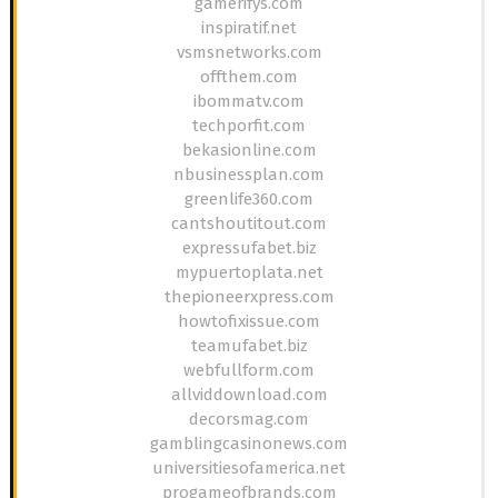
gamerifys.com
inspiratif.net
vsmsnetworks.com
offthem.com
ibommatv.com
techporfit.com
bekasionline.com
nbusinessplan.com
greenlife360.com
cantshoutitout.com
expressufabet.biz
mypuertoplata.net
thepioneerxpress.com
howtofixissue.com
teamufabet.biz
webfullform.com
allviddownload.com
decorsmag.com
gamblingcasinonews.com
universitiesofamerica.net
progameofbrands.com