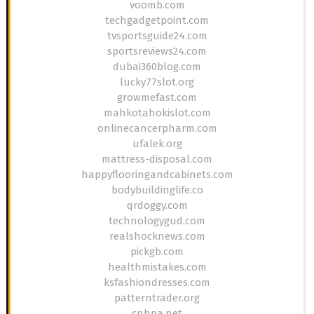
voomb.com
techgadgetpoint.com
tvsportsguide24.com
sportsreviews24.com
dubai360blog.com
lucky77slot.org
growmefast.com
mahkotahokislot.com
onlinecancerpharm.com
ufalek.org
mattress-disposal.com
happyflooringandcabinets.com
bodybuildinglife.co
qrdoggy.com
technologygud.com
realshocknews.com
pickgb.com
healthmistakes.com
ksfashiondresses.com
patterntrader.org
cnhpa.net