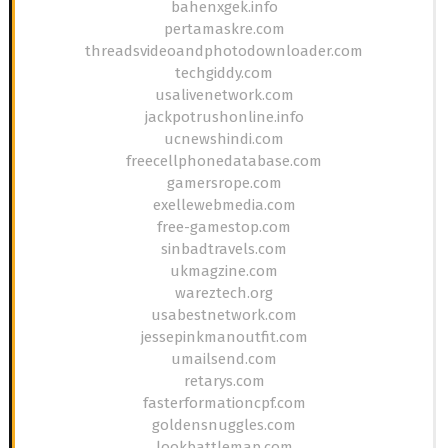
bahenxgek.info
pertamaskre.com
threadsvideoandphotodownloader.com
techgiddy.com
usalivenetwork.com
jackpotrushonline.info
ucnewshindi.com
freecellphonedatabase.com
gamersrope.com
exellewebmedia.com
free-gamestop.com
sinbadtravels.com
ukmagzine.com
wareztech.org
usabestnetwork.com
jessepinkmanoutfit.com
umailsend.com
retarys.com
fasterformationcpf.com
goldensnuggles.com
lookbattlemap.com