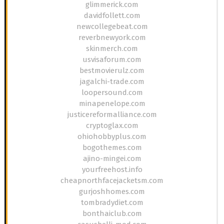
glimmerick.com
davidfollett.com
newcollegebeat.com
reverbnewyork.com
skinmerch.com
usvisaforum.com
bestmovierulz.com
jagalchi-trade.com
loopersound.com
minapenelope.com
justicereformalliance.com
cryptoglax.com
ohiohobbyplus.com
bogothemes.com
ajino-mingei.com
yourfreehost.info
cheapnorthfacejacketsm.com
gurjoshhomes.com
tombradydiet.com
bonthaiclub.com