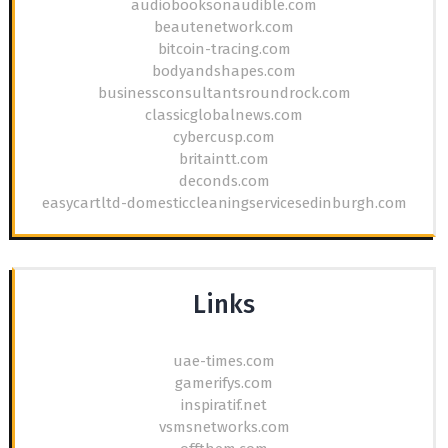
audiobooksonaudible.com
beautenetwork.com
bitcoin-tracing.com
bodyandshapes.com
businessconsultantsroundrock.com
classicglobalnews.com
cybercusp.com
britaintt.com
deconds.com
easycartltd-domesticcleaningservicesedinburgh.com
Links
uae-times.com
gamerifys.com
inspiratif.net
vsmsnetworks.com