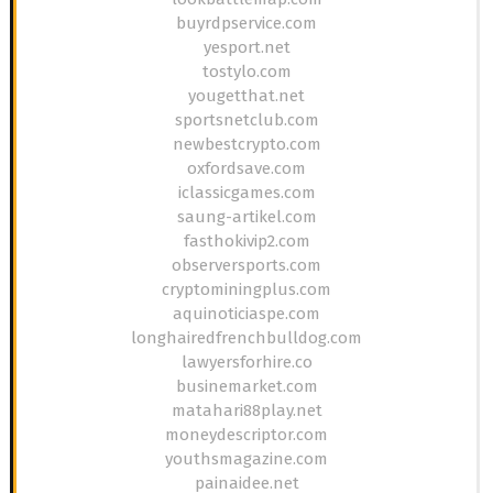
buyrdpservice.com
yesport.net
tostylo.com
yougetthat.net
sportsnetclub.com
newbestcrypto.com
oxfordsave.com
iclassicgames.com
saung-artikel.com
fasthokivip2.com
observersports.com
cryptominingplus.com
aquinoticiaspe.com
longhairedfrenchbulldog.com
lawyersforhire.co
businemarket.com
matahari88play.net
moneydescriptor.com
youthsmagazine.com
painaidee.net