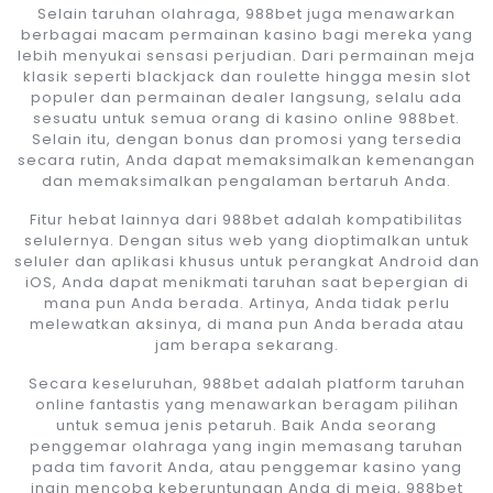
Selain taruhan olahraga, 988bet juga menawarkan
berbagai macam permainan kasino bagi mereka yang
lebih menyukai sensasi perjudian. Dari permainan meja
klasik seperti blackjack dan roulette hingga mesin slot
populer dan permainan dealer langsung, selalu ada
sesuatu untuk semua orang di kasino online 988bet.
Selain itu, dengan bonus dan promosi yang tersedia
secara rutin, Anda dapat memaksimalkan kemenangan
dan memaksimalkan pengalaman bertaruh Anda.
Fitur hebat lainnya dari 988bet adalah kompatibilitas
selulernya. Dengan situs web yang dioptimalkan untuk
seluler dan aplikasi khusus untuk perangkat Android dan
iOS, Anda dapat menikmati taruhan saat bepergian di
mana pun Anda berada. Artinya, Anda tidak perlu
melewatkan aksinya, di mana pun Anda berada atau
jam berapa sekarang.
Secara keseluruhan, 988bet adalah platform taruhan
online fantastis yang menawarkan beragam pilihan
untuk semua jenis petaruh. Baik Anda seorang
penggemar olahraga yang ingin memasang taruhan
pada tim favorit Anda, atau penggemar kasino yang
ingin mencoba keberuntungan Anda di meja, 988bet