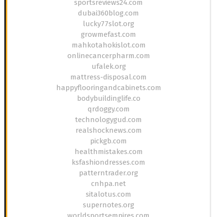
sportsreviews24.com
dubai360blog.com
lucky77slot.org
growmefast.com
mahkotahokislot.com
onlinecancerpharm.com
ufalek.org
mattress-disposal.com
happyflooringandcabinets.com
bodybuildinglife.co
qrdoggy.com
technologygud.com
realshocknews.com
pickgb.com
healthmistakes.com
ksfashiondresses.com
patterntrader.org
cnhpa.net
sitalotus.com
supernotes.org
worldsportsempires.com