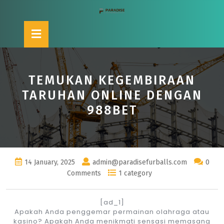
Skip
to
content
Open
Button
TEMUKAN KEGEMBIRAAN
TARUHAN ONLINE DENGAN
988BET
14 January, 2025
admin@paradisefurballs.com
0
Comments
1 category
[ad_1]
Apakah Anda penggemar permainan olahraga atau
kasino? Apakah Anda menikmati sensasi memasang