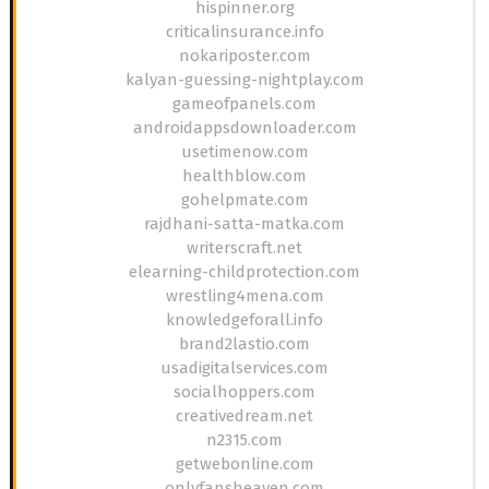
hispinner.org
criticalinsurance.info
nokariposter.com
kalyan-guessing-nightplay.com
gameofpanels.com
androidappsdownloader.com
usetimenow.com
healthblow.com
gohelpmate.com
rajdhani-satta-matka.com
writerscraft.net
elearning-childprotection.com
wrestling4mena.com
knowledgeforall.info
brand2lastio.com
usadigitalservices.com
socialhoppers.com
creativedream.net
n2315.com
getwebonline.com
onlyfansheaven.com