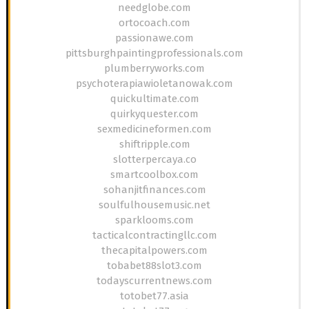
needglobe.com
ortocoach.com
passionawe.com
pittsburghpaintingprofessionals.com
plumberryworks.com
psychoterapiawioletanowak.com
quickultimate.com
quirkyquester.com
sexmedicineformen.com
shiftripple.com
slotterpercaya.co
smartcoolbox.com
sohanjitfinances.com
soulfulhousemusic.net
sparklooms.com
tacticalcontractingllc.com
thecapitalpowers.com
tobabet88slot3.com
todayscurrentnews.com
totobet77.asia