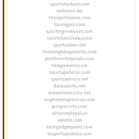
sportsdarkest.com
webtoon.biz
thesportswires.com
hyungpro.com
sportingnewsnet.com
sportstime24day.com
sporteslive.com
theblingblingshields.com
pinkfrenchtipnails.com
newgamestv.com
sportsgallerys.com
sportsmirrors.net
datasports.net
atasehirescortu.net
engineeringtechub.com
jerryescorts.com
attorneylegal.co
voomb.com
techgadgetpoint.com
tvsportsguide24.com