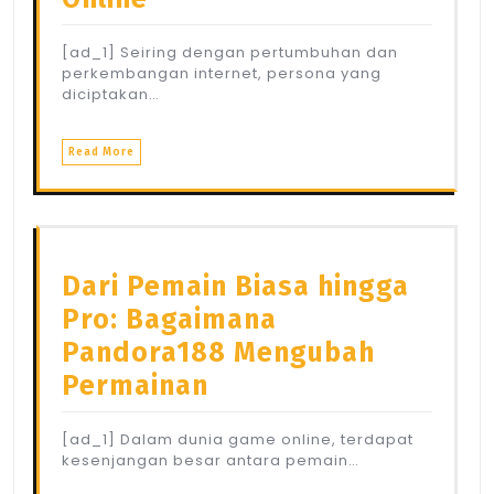
[ad_1] Seiring dengan pertumbuhan dan
perkembangan internet, persona yang
diciptakan…
Read More
Dari Pemain Biasa hingga
Pro: Bagaimana
Pandora188 Mengubah
Permainan
[ad_1] Dalam dunia game online, terdapat
kesenjangan besar antara pemain…