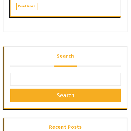
Read More
Search
Search
Recent Posts