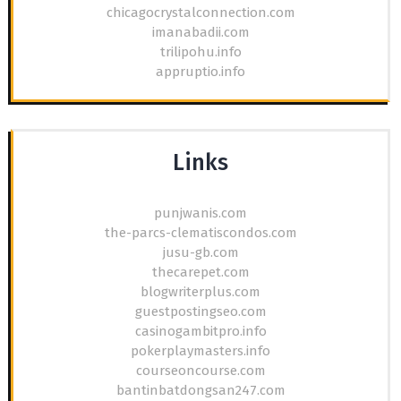
chicagocrystalconnection.com
imanabadii.com
trilipohu.info
appruptio.info
Links
punjwanis.com
the-parcs-clematiscondos.com
jusu-gb.com
thecarepet.com
blogwriterplus.com
guestpostingseo.com
casinogambitpro.info
pokerplaymasters.info
courseoncourse.com
bantinbatdongsan247.com