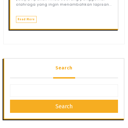
olahraga yang ingin menambahkan lapisan…
Read More
Search
Search