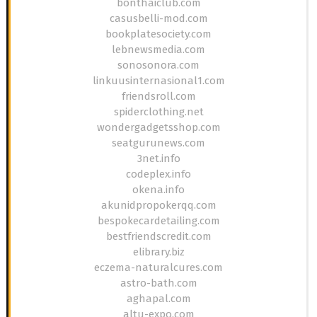
bonthaiclub.com
casusbelli-mod.com
bookplatesociety.com
lebnewsmedia.com
sonosonora.com
linkuusinternasional1.com
friendsroll.com
spiderclothing.net
wondergadgetsshop.com
seatgurunews.com
3net.info
codeplex.info
okena.info
akunidpropokerqq.com
bespokecardetailing.com
bestfriendscredit.com
elibrary.biz
eczema-naturalcures.com
astro-bath.com
aghapal.com
altu-expo.com