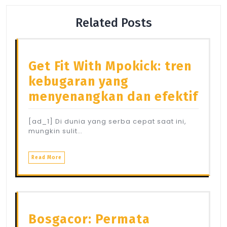
Related Posts
Get Fit With Mpokick: tren
kebugaran yang
menyenangkan dan efektif
[ad_1] Di dunia yang serba cepat saat ini,
mungkin sulit…
Read More
Bosgacor: Permata