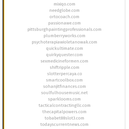
mixiqo.com
needglobe.com
ortocoach.com
passionawe.com
pittsburghpaintingprofessionals.com
plumberryworks.com
psychoterapiawioletanowak.com
quickultimate.com
quirkyquester.com
sexmedicineformen.com
shiftripple.com
slotterpercaya.co
smartcoolbox.com
sohanjitfinances.com
soulfulhousemusic.net
sparklooms.com
tacticalcontractingllc.com
thecapitalpowers.com
tobabet88slot3.com
todayscurrentnews.com