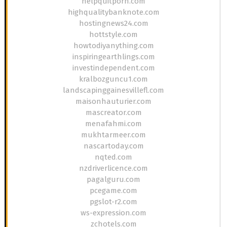
helpquitporn.com
highqualitybanknote.com
hostingnews24.com
hottstyle.com
howtodiyanything.com
inspiringearthlings.com
investindependent.com
kralbozguncu1.com
landscapinggainesvillefl.com
maisonhauturier.com
mascreator.com
menafahmi.com
mukhtarmeer.com
nascartoday.com
nqted.com
nzdriverlicence.com
pagalguru.com
pcegame.com
pgslot-r2.com
ws-expression.com
zchotels.com