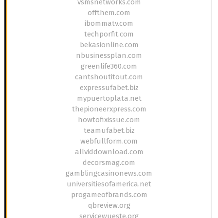
vsmsnetworks.com
offthem.com
ibommatv.com
techporfit.com
bekasionline.com
nbusinessplan.com
greenlife360.com
cantshoutitout.com
expressufabet.biz
mypuertoplata.net
thepioneerxpress.com
howtofixissue.com
teamufabet.biz
webfullform.com
allviddownload.com
decorsmag.com
gamblingcasinonews.com
universitiesofamerica.net
progameofbrands.com
qbreview.org
servicewueste.org