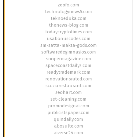
zepfo.com
technologynews5.com
teknoeduka.com
thenews-blog.com
todaycryptotimes.com
usabonuscodes.com
sm-satta-makta-gods.com
softwaredegimnasios.com
soopermagazine.com
spacecoastdailys.com
readytrademark.com
renovationsrated.com
scoziarestaurant.com
seohart.com
set-cleaning.com
promodesignai.com
publicistspaper.com
quindaily.com
abosulte.com
aiverse24.com