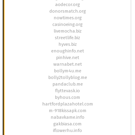
aodecor.org
donorsmatch.org
nowtimes.org
casinoeing.org
livemocha.biz
streetlife.biz
hyves.biz
enoughinfo.net
pinhive.net
warnabet.net
bollym4u.me
bolly2tollyblog.me
pandaclub.me
flyttevask.io
byhous.com
hartfordplazahotel.com
m-918kissapk.com
nabavkame.info
gakbiasa.com
iflowerhu.info