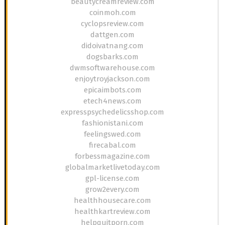
beautycreamreview.com
coinmoh.com
cyclopsreview.com
dattgen.com
didoivatnang.com
dogsbarks.com
dwmsoftwarehouse.com
enjoytroyjackson.com
epicaimbots.com
etech4news.com
expresspsychedelicsshop.com
fashionistani.com
feelingswed.com
firecabal.com
forbessmagazine.com
globalmarketlivetoday.com
gpl-license.com
grow2every.com
healthhousecare.com
healthkartreview.com
helpquitporn.com