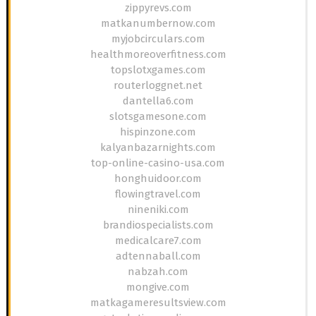
zippyrevs.com
matkanumbernow.com
myjobcirculars.com
healthmoreoverfitness.com
topslotxgames.com
routerloggnet.net
dantella6.com
slotsgamesone.com
hispinzone.com
kalyanbazarnights.com
top-online-casino-usa.com
honghuidoor.com
flowingtravel.com
nineniki.com
brandiospecialists.com
medicalcare7.com
adtennaball.com
nabzah.com
mongive.com
matkagameresultsview.com