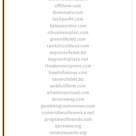
offthem.com
ibommatv.com
techporfit.com
bekasionline.com
nbusinessplan.com
greenlife360.com
cantshoutitout.com
expressufabet.biz
mypuertoplata.net
thepioneerxpress.com
howtofixissue.com
teamufabet.biz
webfullform.com
allviddownload.com
decorsmag.com
gamblingcasinonews.com
universitiesofamerica.net
progameofbrands.com
qbreview.org
servicewueste.org