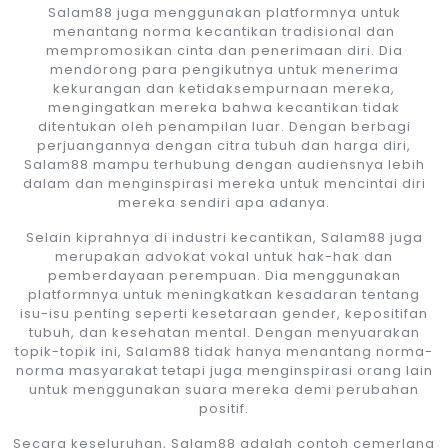
Salam88 juga menggunakan platformnya untuk
menantang norma kecantikan tradisional dan
mempromosikan cinta dan penerimaan diri. Dia
mendorong para pengikutnya untuk menerima
kekurangan dan ketidaksempurnaan mereka,
mengingatkan mereka bahwa kecantikan tidak
ditentukan oleh penampilan luar. Dengan berbagi
perjuangannya dengan citra tubuh dan harga diri,
Salam88 mampu terhubung dengan audiensnya lebih
dalam dan menginspirasi mereka untuk mencintai diri
mereka sendiri apa adanya.
Selain kiprahnya di industri kecantikan, Salam88 juga
merupakan advokat vokal untuk hak-hak dan
pemberdayaan perempuan. Dia menggunakan
platformnya untuk meningkatkan kesadaran tentang
isu-isu penting seperti kesetaraan gender, kepositifan
tubuh, dan kesehatan mental. Dengan menyuarakan
topik-topik ini, Salam88 tidak hanya menantang norma-
norma masyarakat tetapi juga menginspirasi orang lain
untuk menggunakan suara mereka demi perubahan
positif.
Secara keseluruhan, Salam88 adalah contoh cemerlang