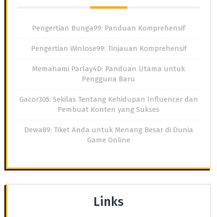
Pengertian Bunga99: Panduan Komprehensif
Pengertian Winlose99: Tinjauan Komprehensif
Memahami Parlay4D: Panduan Utama untuk
Pengguna Baru
Gacor305: Sekilas Tentang Kehidupan Influencer dan
Pembuat Konten yang Sukses
Dewa89: Tiket Anda untuk Menang Besar di Dunia
Game Online
Links