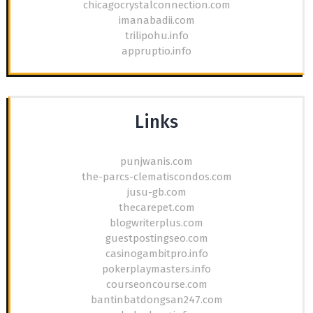
chicagocrystalconnection.com
imanabadii.com
trilipohu.info
appruptio.info
Links
punjwanis.com
the-parcs-clematiscondos.com
jusu-gb.com
thecarepet.com
blogwriterplus.com
guestpostingseo.com
casinogambitpro.info
pokerplaymasters.info
courseoncourse.com
bantinbatdongsan247.com