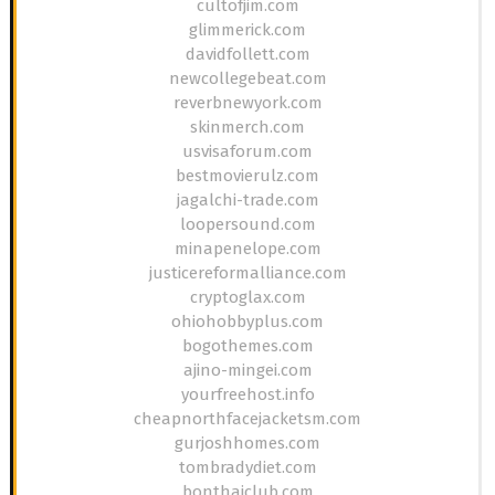
cultofjim.com
glimmerick.com
davidfollett.com
newcollegebeat.com
reverbnewyork.com
skinmerch.com
usvisaforum.com
bestmovierulz.com
jagalchi-trade.com
loopersound.com
minapenelope.com
justicereformalliance.com
cryptoglax.com
ohiohobbyplus.com
bogothemes.com
ajino-mingei.com
yourfreehost.info
cheapnorthfacejacketsm.com
gurjoshhomes.com
tombradydiet.com
bonthaiclub.com