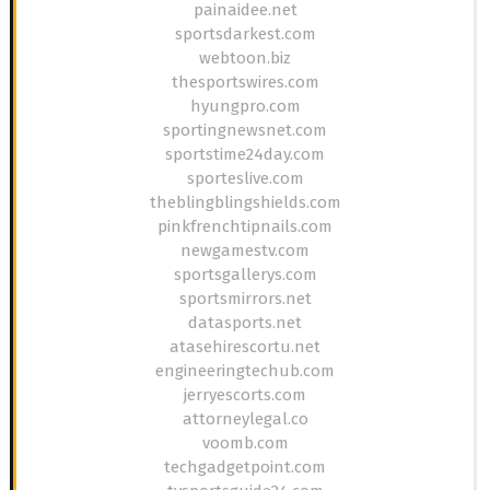
painaidee.net
sportsdarkest.com
webtoon.biz
thesportswires.com
hyungpro.com
sportingnewsnet.com
sportstime24day.com
sporteslive.com
theblingblingshields.com
pinkfrenchtipnails.com
newgamestv.com
sportsgallerys.com
sportsmirrors.net
datasports.net
atasehirescortu.net
engineeringtechub.com
jerryescorts.com
attorneylegal.co
voomb.com
techgadgetpoint.com