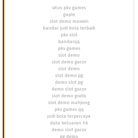
situs pkv games
gaple
slot demo maxwin
bandar judi bola terbaik
pkv slot
bandarqq
pkv games
slot demo
slot demo gacor
slot demo
slot demo pg
demo slot pg
demo slot gacor
slot demo gratis
slot demo mahjong
pkv games qq
judi bola terpercaya
data keluaran hk
demo slot gacor
pg demo