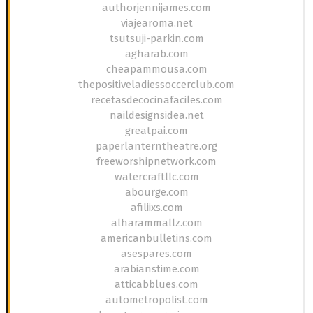
authorjennijames.com
viajearoma.net
tsutsuji-parkin.com
agharab.com
cheapammousa.com
thepositiveladiessoccerclub.com
recetasdecocinafaciles.com
naildesignsidea.net
greatpai.com
paperlanterntheatre.org
freeworshipnetwork.com
watercraftllc.com
abourge.com
afiliixs.com
alharammallz.com
americanbulletins.com
asespares.com
arabianstime.com
atticabblues.com
autometropolist.com