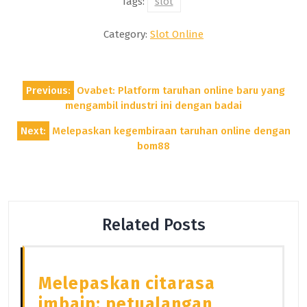
Tags:
slot
Category:
Slot Online
Post
Previous:
Ovabet: Platform taruhan online baru yang
navigation
mengambil industri ini dengan badai
Next:
Melepaskan kegembiraan taruhan online dengan
bom88
Related Posts
Melepaskan citarasa
imbajp: petualangan