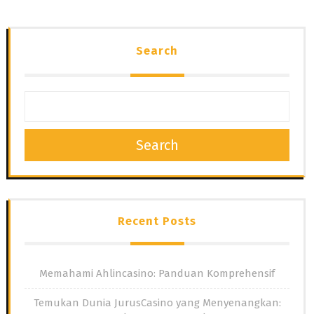
Search
Search
Recent Posts
Memahami Ahlincasino: Panduan Komprehensif
Temukan Dunia JurusCasino yang Menyenangkan: