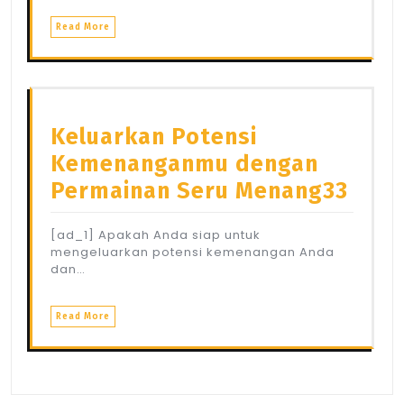
Read More
Keluarkan Potensi
Kemenanganmu dengan
Permainan Seru Menang33
[ad_1] Apakah Anda siap untuk
mengeluarkan potensi kemenangan Anda
dan…
Read More