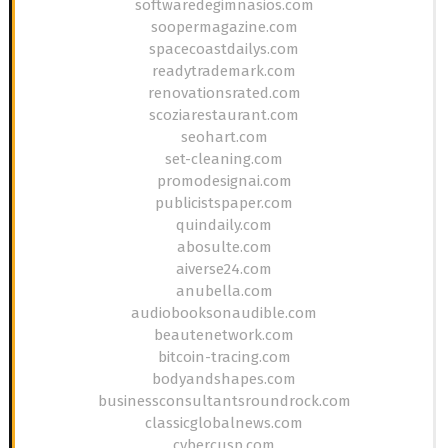
softwaredegimnasios.com
soopermagazine.com
spacecoastdailys.com
readytrademark.com
renovationsrated.com
scoziarestaurant.com
seohart.com
set-cleaning.com
promodesignai.com
publicistspaper.com
quindaily.com
abosulte.com
aiverse24.com
anubella.com
audiobooksonaudible.com
beautenetwork.com
bitcoin-tracing.com
bodyandshapes.com
businessconsultantsroundrock.com
classicglobalnews.com
cybercusp.com