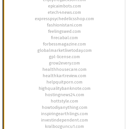
epicaimbots.com
etech4news.com
expresspsychedelicsshop.com
fashionistani.com
feelingswed.com
firecabal.com
forbessmagazine.com
globalmarketlivetoday.com
gpl-license.com
grow2every.com
healthhousecare.com
healthkartreview.com
helpquitporn.com
highqualitybanknote.com
hostingnews24.com
hottstyle.com
howtodiyanything.com
inspiringearthlings.com
investindependent.com
kralbozguncu1.com