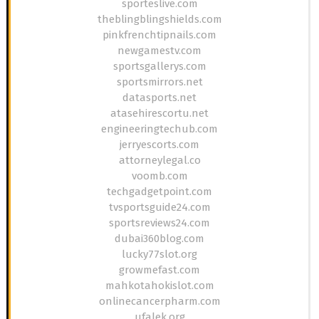
sporteslive.com
theblingblingshields.com
pinkfrenchtipnails.com
newgamestv.com
sportsgallerys.com
sportsmirrors.net
datasports.net
atasehirescortu.net
engineeringtechub.com
jerryescorts.com
attorneylegal.co
voomb.com
techgadgetpoint.com
tvsportsguide24.com
sportsreviews24.com
dubai360blog.com
lucky77slot.org
growmefast.com
mahkotahokislot.com
onlinecancerpharm.com
ufalek.org