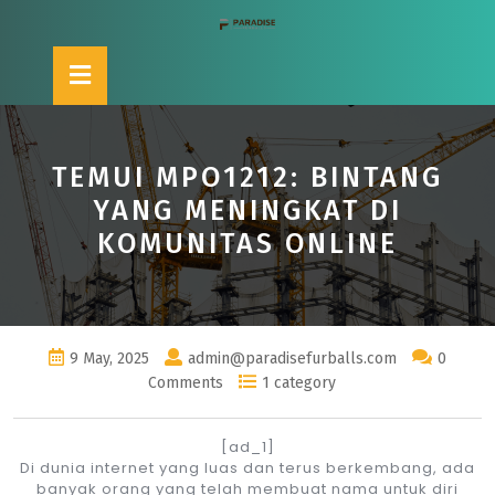
Skip
to
content
Open
Button
TEMUI MPO1212: BINTANG
YANG MENINGKAT DI
KOMUNITAS ONLINE
9 May, 2025
admin@paradisefurballs.com
0
Comments
1 category
[ad_1]
Di dunia internet yang luas dan terus berkembang, ada
banyak orang yang telah membuat nama untuk diri