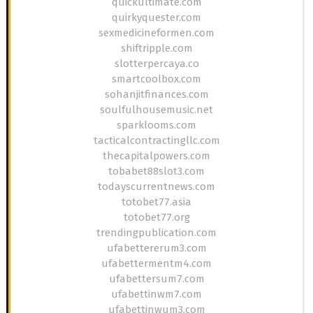
quickultimate.com
quirkyquester.com
sexmedicineformen.com
shiftripple.com
slotterpercaya.co
smartcoolbox.com
sohanjitfinances.com
soulfulhousemusic.net
sparklooms.com
tacticalcontractingllc.com
thecapitalpowers.com
tobabet88slot3.com
todayscurrentnews.com
totobet77.asia
totobet77.org
trendingpublication.com
ufabettererum3.com
ufabettermentm4.com
ufabettersum7.com
ufabettinwm7.com
ufabettinwum3.com