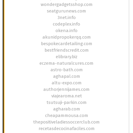
wondergadgetsshop.com
seatgurunews.com
3net.info
codeplex.info
okena.info
akunidpropokerqq.com
bespokecardetailing.com
bestfriendscredit.com
elibrary.biz
eczema-naturalcures.com
astro-bath.com
aghapal.com
altu-expo.com
authorjennijames.com
viajearoma.net
tsutsuji-parkin.com
agharab.com
cheapammousa.com
thepositiveladiessoccerclub.com
recetasdecocinafaciles.com