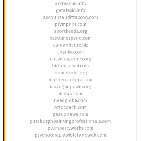
arxteamio.info
getalexio.info
accountaudittaxcon.com
prymprint.com
sportkeeda.org
besttimespend.com
careandcure.biz
cogniyo.com
easymagazines.org
hirfanjilasmi.com
hometricks.org
leathercraftpro.com
microgridpower.org
mixiqo.com
needglobe.com
ortocoach.com
passionawe.com
pittsburghpaintingprofessionals.com
plumberryworks.com
psychoterapiawioletanowak.com