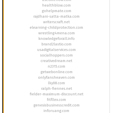
healthblow.com
gohelpmate.com
rajdhani-satta-matka.com
writerscraft.net
elearning-childprotection.com
wrestling4mena.com
knowledgeforall.info
brand2lastio.com
usadigitalservices.com
socialhoppers.com
creativedream.net
n2315.com
getwebonline.com
onlyfansheaven.com
lky08.com
ralph-fiennes.net
fielder-maximum-discount.net
fitfllex.com
genesisbusinesscredit.com
inforuang.com