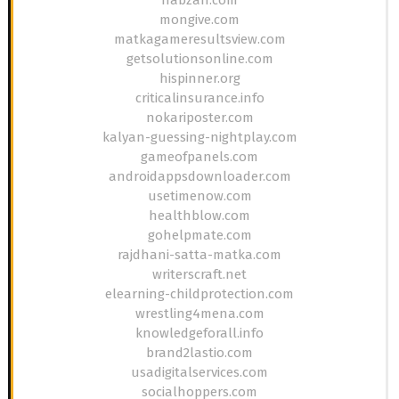
mongive.com
matkagameresultsview.com
getsolutionsonline.com
hispinner.org
criticalinsurance.info
nokariposter.com
kalyan-guessing-nightplay.com
gameofpanels.com
androidappsdownloader.com
usetimenow.com
healthblow.com
gohelpmate.com
rajdhani-satta-matka.com
writerscraft.net
elearning-childprotection.com
wrestling4mena.com
knowledgeforall.info
brand2lastio.com
usadigitalservices.com
socialhoppers.com