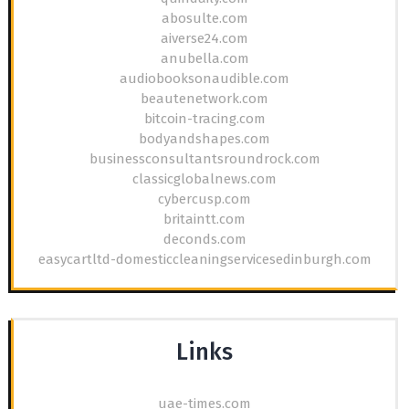
abosulte.com
aiverse24.com
anubella.com
audiobooksonaudible.com
beautenetwork.com
bitcoin-tracing.com
bodyandshapes.com
businessconsultantsroundrock.com
classicglobalnews.com
cybercusp.com
britaintt.com
deconds.com
easycartltd-domesticcleaningservicesedinburgh.com
Links
uae-times.com