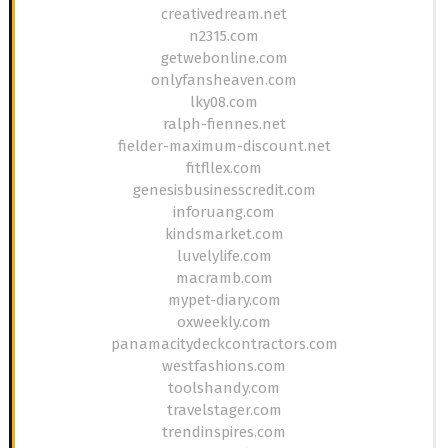
creativedream.net
n2315.com
getwebonline.com
onlyfansheaven.com
lky08.com
ralph-fiennes.net
fielder-maximum-discount.net
fitfllex.com
genesisbusinesscredit.com
inforuang.com
kindsmarket.com
luvelylife.com
macramb.com
mypet-diary.com
oxweekly.com
panamacitydeckcontractors.com
westfashions.com
toolshandy.com
travelstager.com
trendinspires.com