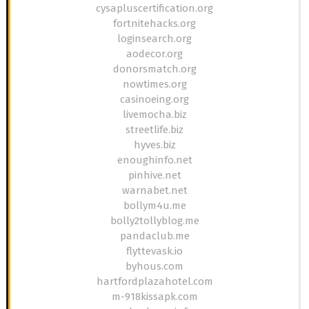
cysapluscertification.org
fortnitehacks.org
loginsearch.org
aodecor.org
donorsmatch.org
nowtimes.org
casinoeing.org
livemocha.biz
streetlife.biz
hyves.biz
enoughinfo.net
pinhive.net
warnabet.net
bollym4u.me
bolly2tollyblog.me
pandaclub.me
flyttevask.io
byhous.com
hartfordplazahotel.com
m-918kissapk.com