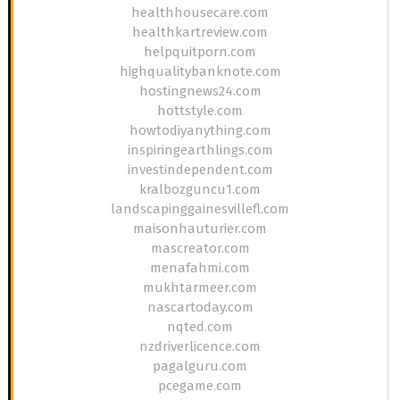
healthhousecare.com
healthkartreview.com
helpquitporn.com
highqualitybanknote.com
hostingnews24.com
hottstyle.com
howtodiyanything.com
inspiringearthlings.com
investindependent.com
kralbozguncu1.com
landscapinggainesvillefl.com
maisonhauturier.com
mascreator.com
menafahmi.com
mukhtarmeer.com
nascartoday.com
nqted.com
nzdriverlicence.com
pagalguru.com
pcegame.com