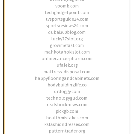
voomb.com
techgadgetpoint.com
tvsportsguide24.com
sportsreviews24.com
dubai360blog.com
lucky77slot.org
growmefast.com
mahkotahokislot.com
onlinecancerpharm.com
ufalek.org
mattress-disposal.com
happyflooringandcabinets.com
bodybuildinglife.co
qrdoggy.com
technologygud.com
realshocknews.com
pickgb.com
healthmistakes.com
ksfashiondresses.com
patterntrader.org