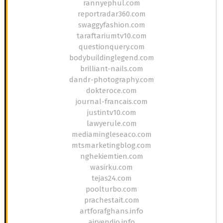
rannyephul.com
reportradar360.com
swaggyfashion.com
taraftariumtv10.com
questionquery.com
bodybuildinglegend.com
brilliant-nails.com
dandr-photography.com
dokteroce.com
journal-francais.com
justintv10.com
lawyerule.com
mediamingleseaco.com
mtsmarketingblog.com
nghekiemtien.com
wasirku.com
tejas24.com
poolturbo.com
prachestait.com
artforafghans.info
airvendio.info