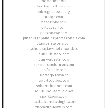
hometricks.org
leathercraftpro.com
microgridpower.org
mixiqo.com
needglobe.com
ortocoach.com
passionawe.com
pittsburghpaintingprofessionals.com
plumberryworks.com
psychoterapiawioletanowak.com
quickultimate.com
quirkyquester.com
sexmedicineformen.com
shiftripple.com
slotterpercaya.co
smartcoolbox.com
sohanjitfinances.com
soulfulhousemusic.net
sparklooms.com
tacticalcontractingllc.com
thecapitalpowers.com