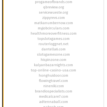
progameofbrands.com
qbreview.org
servicewueste.org
zippyrevs.com
matkanumbernow.com
myjobcirculars.com
healthmoreoverfitness.com
topslotxgames.com
routerloggnet.net
dantella6.com
slotsgamesone.com
hispinzone.com
kalyanbazarnights.com
top-online-casino-usa.com
honghuidoor.com
flowingtravel.com
nineniki.com
brandiospecialists.com
medicalcare7.com
adtennaball.com
nabzah.com