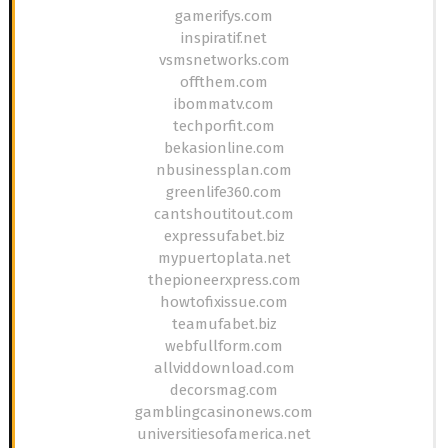
gamerifys.com
inspiratif.net
vsmsnetworks.com
offthem.com
ibommatv.com
techporfit.com
bekasionline.com
nbusinessplan.com
greenlife360.com
cantshoutitout.com
expressufabet.biz
mypuertoplata.net
thepioneerxpress.com
howtofixissue.com
teamufabet.biz
webfullform.com
allviddownload.com
decorsmag.com
gamblingcasinonews.com
universitiesofamerica.net