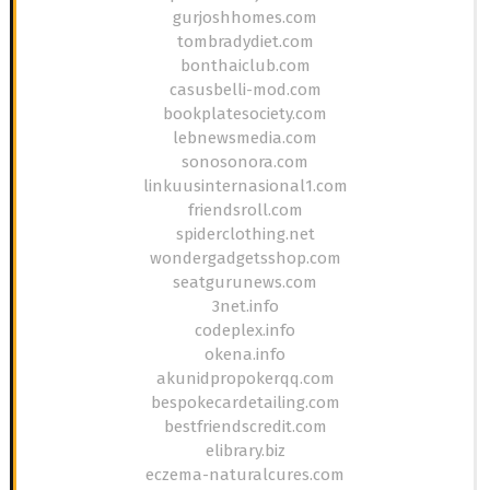
gurjoshhomes.com
tombradydiet.com
bonthaiclub.com
casusbelli-mod.com
bookplatesociety.com
lebnewsmedia.com
sonosonora.com
linkuusinternasional1.com
friendsroll.com
spiderclothing.net
wondergadgetsshop.com
seatgurunews.com
3net.info
codeplex.info
okena.info
akunidpropokerqq.com
bespokecardetailing.com
bestfriendscredit.com
elibrary.biz
eczema-naturalcures.com