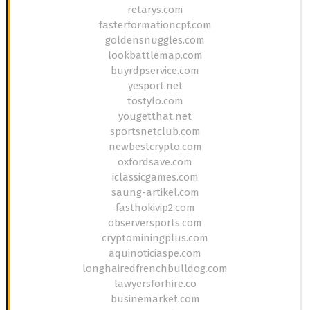
retarys.com
fasterformationcpf.com
goldensnuggles.com
lookbattlemap.com
buyrdpservice.com
yesport.net
tostylo.com
yougetthat.net
sportsnetclub.com
newbestcrypto.com
oxfordsave.com
iclassicgames.com
saung-artikel.com
fasthokivip2.com
observersports.com
cryptominingplus.com
aquinoticiaspe.com
longhairedfrenchbulldog.com
lawyersforhire.co
businemarket.com