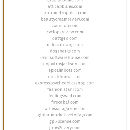
atticabblues.com
autometropolist.com
beautycreamreview.com
coinmoh.com
cyclopsreview.com
dattgen.com
didoivatnang.com
dogsbarks.com
dwmsoftwarehouse.com
enjoytroyjackson.com
epicaimbots.com
etech4news.com
expresspsychedelicsshop.com
fashionistani.com
feelingswed.com
firecabal.com
forbessmagazine.com
globalmarketlivetoday.com
gpl-license.com
grow2every.com