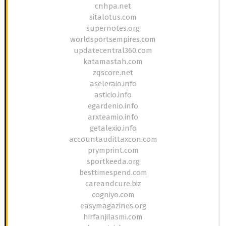
cnhpa.net
sitalotus.com
supernotes.org
worldsportsempires.com
updatecentral360.com
katamastah.com
zqscore.net
aseleraio.info
asticio.info
egardenio.info
arxteamio.info
getalexio.info
accountaudittaxcon.com
prymprint.com
sportkeeda.org
besttimespend.com
careandcure.biz
cogniyo.com
easymagazines.org
hirfanjilasmi.com