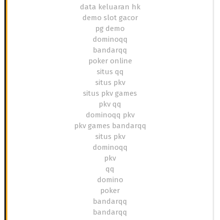
data keluaran hk
demo slot gacor
pg demo
dominoqq
bandarqq
poker online
situs qq
situs pkv
situs pkv games
pkv qq
dominoqq pkv
pkv games bandarqq
situs pkv
dominoqq
pkv
qq
domino
poker
bandarqq
bandarqq