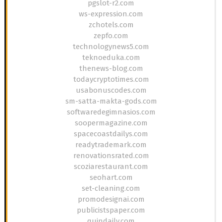
pgslot-r2.com
ws-expression.com
zchotels.com
zepfo.com
technologynews5.com
teknoeduka.com
thenews-blog.com
todaycryptotimes.com
usabonuscodes.com
sm-satta-makta-gods.com
softwaredegimnasios.com
soopermagazine.com
spacecoastdailys.com
readytrademark.com
renovationsrated.com
scoziarestaurant.com
seohart.com
set-cleaning.com
promodesignai.com
publicistspaper.com
quindaily.com