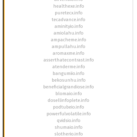
healthexe.info
puretecx.info
tecadvance.info
aminityio.info
amiolahu.info
ampacheme.info
ampullahu.info
aromaxme.info
asserthatecontrast.info
atenderme.info
bangumiio.info
bekosunhu.info
beneficialgrandiose.info
blomaio.info
dosellinfoplete.info
podtubeio.info
powerfulvolatile.info
qvidsio.info
shumaio.info
slotherio.info