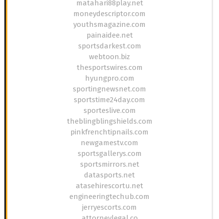
matahari88play.net
moneydescriptor.com
youthsmagazine.com
painaidee.net
sportsdarkest.com
webtoon.biz
thesportswires.com
hyungpro.com
sportingnewsnet.com
sportstime24day.com
sporteslive.com
theblingblingshields.com
pinkfrenchtipnails.com
newgamestv.com
sportsgallerys.com
sportsmirrors.net
datasports.net
atasehirescortu.net
engineeringtechub.com
jerryescorts.com
attorneylegal.co