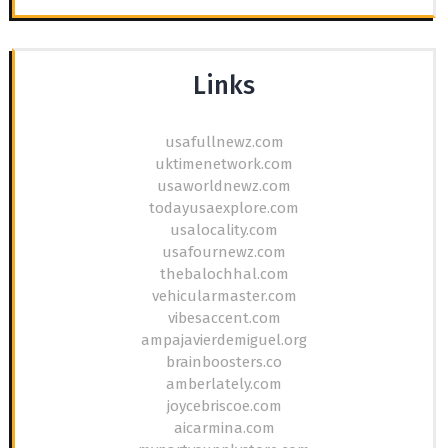
Links
usafullnewz.com
uktimenetwork.com
usaworldnewz.com
todayusaexplore.com
usalocality.com
usafournewz.com
thebalochhal.com
vehicularmaster.com
vibesaccent.com
ampajavierdemiguel.org
brainboosters.co
amberlately.com
joycebriscoe.com
aicarmina.com