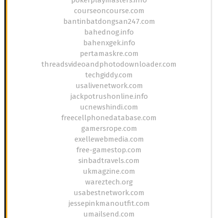
courseoncourse.com
bantinbatdongsan247.com
bahednog.info
bahenxgek.info
pertamaskre.com
threadsvideoandphotodownloader.com
techgiddy.com
usalivenetwork.com
jackpotrushonline.info
ucnewshindi.com
freecellphonedatabase.com
gamersrope.com
exellewebmedia.com
free-gamestop.com
sinbadtravels.com
ukmagzine.com
wareztech.org
usabestnetwork.com
jessepinkmanoutfit.com
umailsend.com