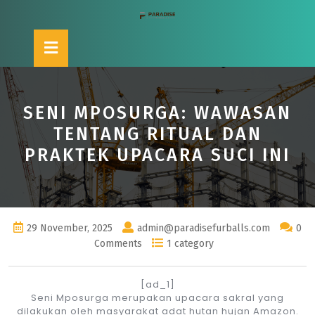
Skip
to
content
Open
Button
SENI MPOSURGA: WAWASAN
TENTANG RITUAL DAN
PRAKTEK UPACARA SUCI INI
29 November, 2025
admin@paradisefurballs.com
0
Comments
1 category
[ad_1]
Seni Mposurga merupakan upacara sakral yang
dilakukan oleh masyarakat adat hutan hujan Amazon.