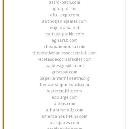
astro-bath.com
aghapal.com
altu-expo.com
authorjennijames.com
viajearoma.net
tsutsuji-parkin.com
agharab.com
cheapammousa.com
thepositiveladiessoccerclub.com
recetasdecocinafaciles.com
naildesignsidea.net
greatpai.com
paperlanterntheatre.org
freeworshipnetwork.com
watercraftllc.com
abourge.com
afiliixs.com
alharammallz.com
americanbulletins.com
asespares.com
arabianstime.com