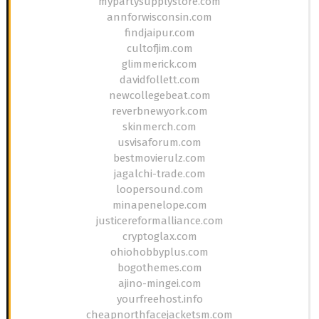
mypartysupplystore.com
annforwisconsin.com
findjaipur.com
cultofjim.com
glimmerick.com
davidfollett.com
newcollegebeat.com
reverbnewyork.com
skinmerch.com
usvisaforum.com
bestmovierulz.com
jagalchi-trade.com
loopersound.com
minapenelope.com
justicereformalliance.com
cryptoglax.com
ohiohobbyplus.com
bogothemes.com
ajino-mingei.com
yourfreehost.info
cheapnorthfacejacketsm.com