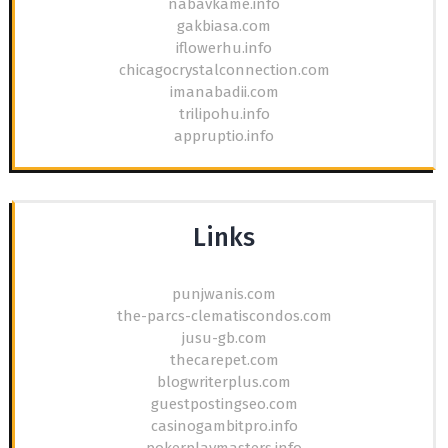
nabavkame.info
gakbiasa.com
iflowerhu.info
chicagocrystalconnection.com
imanabadii.com
trilipohu.info
appruptio.info
Links
punjwanis.com
the-parcs-clematiscondos.com
jusu-gb.com
thecarepet.com
blogwriterplus.com
guestpostingseo.com
casinogambitpro.info
pokerplaymasters.info