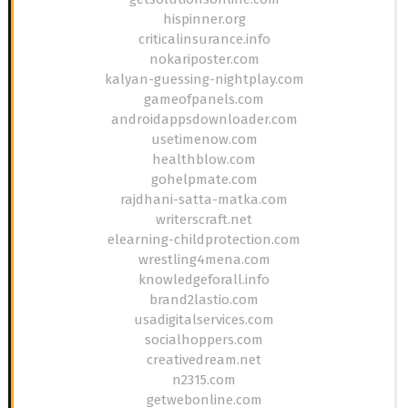
hispinner.org
criticalinsurance.info
nokariposter.com
kalyan-guessing-nightplay.com
gameofpanels.com
androidappsdownloader.com
usetimenow.com
healthblow.com
gohelpmate.com
rajdhani-satta-matka.com
writerscraft.net
elearning-childprotection.com
wrestling4mena.com
knowledgeforall.info
brand2lastio.com
usadigitalservices.com
socialhoppers.com
creativedream.net
n2315.com
getwebonline.com