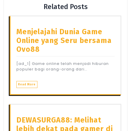
Related Posts
Menjelajahi Dunia Game
Online yang Seru bersama
Ovo88
[ad_1] Game online telah menjadi hiburan
populer bagi orang-orang dari…
Read More
DEWASURGA88: Melihat
lebih dekat pada gamer di