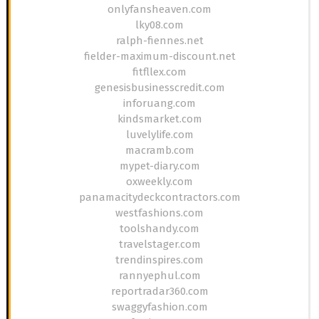
onlyfansheaven.com
lky08.com
ralph-fiennes.net
fielder-maximum-discount.net
fitfllex.com
genesisbusinesscredit.com
inforuang.com
kindsmarket.com
luvelylife.com
macramb.com
mypet-diary.com
oxweekly.com
panamacitydeckcontractors.com
westfashions.com
toolshandy.com
travelstager.com
trendinspires.com
rannyephul.com
reportradar360.com
swaggyfashion.com