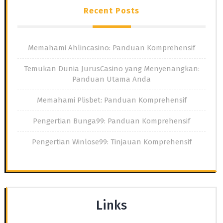
Recent Posts
Memahami Ahlincasino: Panduan Komprehensif
Temukan Dunia JurusCasino yang Menyenangkan:
Panduan Utama Anda
Memahami Plisbet: Panduan Komprehensif
Pengertian Bunga99: Panduan Komprehensif
Pengertian Winlose99: Tinjauan Komprehensif
Links