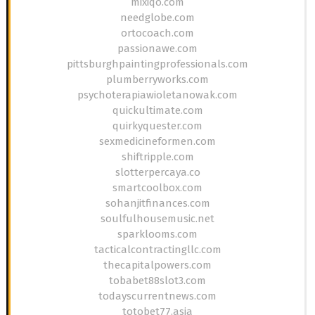
mixiqo.com
needglobe.com
ortocoach.com
passionawe.com
pittsburghpaintingprofessionals.com
plumberryworks.com
psychoterapiawioletanowak.com
quickultimate.com
quirkyquester.com
sexmedicineformen.com
shiftripple.com
slotterpercaya.co
smartcoolbox.com
sohanjitfinances.com
soulfulhousemusic.net
sparklooms.com
tacticalcontractingllc.com
thecapitalpowers.com
tobabet88slot3.com
todayscurrentnews.com
totobet77.asia