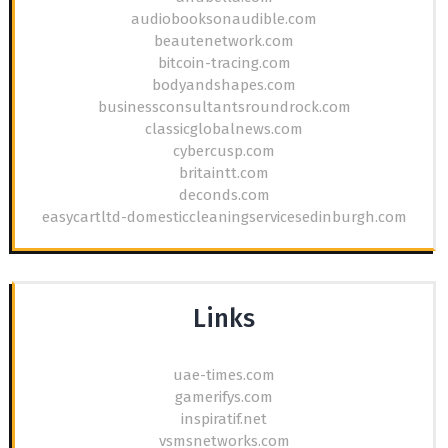
audiobooksonaudible.com
beautenetwork.com
bitcoin-tracing.com
bodyandshapes.com
businessconsultantsroundrock.com
classicglobalnews.com
cybercusp.com
britaintt.com
deconds.com
easycartltd-domesticcleaningservicesedinburgh.com
Links
uae-times.com
gamerifys.com
inspiratif.net
vsmsnetworks.com