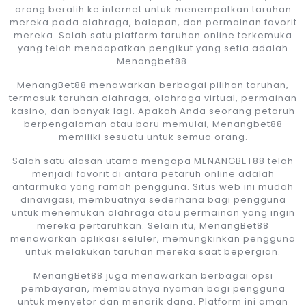
orang beralih ke internet untuk menempatkan taruhan
mereka pada olahraga, balapan, dan permainan favorit
mereka. Salah satu platform taruhan online terkemuka
yang telah mendapatkan pengikut yang setia adalah
Menangbet88.
MenangBet88 menawarkan berbagai pilihan taruhan,
termasuk taruhan olahraga, olahraga virtual, permainan
kasino, dan banyak lagi. Apakah Anda seorang petaruh
berpengalaman atau baru memulai, Menangbet88
memiliki sesuatu untuk semua orang.
Salah satu alasan utama mengapa MENANGBET88 telah
menjadi favorit di antara petaruh online adalah
antarmuka yang ramah pengguna. Situs web ini mudah
dinavigasi, membuatnya sederhana bagi pengguna
untuk menemukan olahraga atau permainan yang ingin
mereka pertaruhkan. Selain itu, MenangBet88
menawarkan aplikasi seluler, memungkinkan pengguna
untuk melakukan taruhan mereka saat bepergian.
MenangBet88 juga menawarkan berbagai opsi
pembayaran, membuatnya nyaman bagi pengguna
untuk menyetor dan menarik dana. Platform ini aman