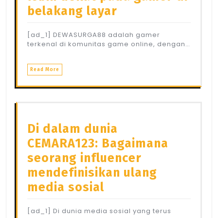
belakang layar
[ad_1] DEWASURGA88 adalah gamer
terkenal di komunitas game online, dengan…
Read More
Di dalam dunia
CEMARA123: Bagaimana
seorang influencer
mendefinisikan ulang
media sosial
[ad_1] Di dunia media sosial yang terus