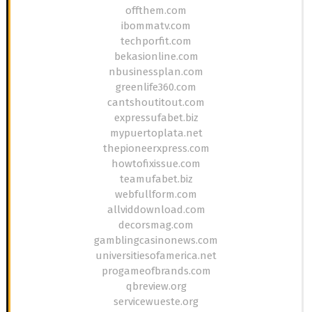
offthem.com
ibommatv.com
techporfit.com
bekasionline.com
nbusinessplan.com
greenlife360.com
cantshoutitout.com
expressufabet.biz
mypuertoplata.net
thepioneerxpress.com
howtofixissue.com
teamufabet.biz
webfullform.com
allviddownload.com
decorsmag.com
gamblingcasinonews.com
universitiesofamerica.net
progameofbrands.com
qbreview.org
servicewueste.org