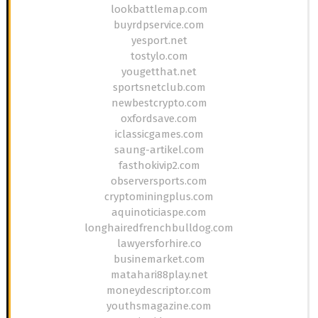
lookbattlemap.com
buyrdpservice.com
yesport.net
tostylo.com
yougetthat.net
sportsnetclub.com
newbestcrypto.com
oxfordsave.com
iclassicgames.com
saung-artikel.com
fasthokivip2.com
observersports.com
cryptominingplus.com
aquinoticiaspe.com
longhairedfrenchbulldog.com
lawyersforhire.co
businemarket.com
matahari88play.net
moneydescriptor.com
youthsmagazine.com