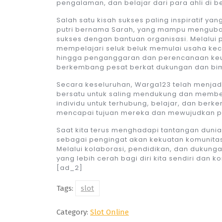
pengalaman, dan belajar dari para ahli di b
Salah satu kisah sukses paling inspiratif y
putri bernama Sarah, yang mampu menguba
sukses dengan bantuan organisasi. Melalui
mempelajari seluk beluk memulai usaha keci
hingga penganggaran dan perencanaan keua
berkembang pesat berkat dukungan dan bimb
Secara keseluruhan, Warga123 telah menja
bersatu untuk saling mendukung dan memb
individu untuk terhubung, belajar, dan ber
mencapai tujuan mereka dan mewujudkan p
Saat kita terus menghadapi tantangan dunia
sebagai pengingat akan kekuatan komunitas
Melalui kolaborasi, pendidikan, dan dukun
yang lebih cerah bagi diri kita sendiri dan ko
[ad_2]
Tags:
slot
Category:
Slot Online