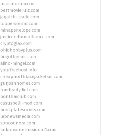
usvisaforum.com
bestmovierulz.com
jagalchi-trade.com
loopersound.com
minapenelope.com
justicereformalliance.com
cryptoglax.com
ohiohobbyplus.com
bogothemes.com
ajino-mingei.com
yourfreehost.info
cheapnorthfacejacketsm.com
gurjoshhomes.com
tombradydiet.com
bonthaiclub.com
casusbelli-mod.com
bookplatesociety.com
lebnewsmedia.com
sonosonora.com
linkuusinternasional1.com