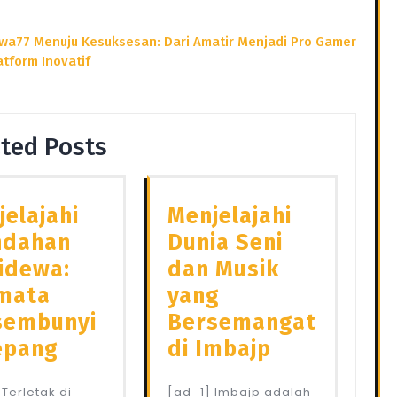
wa77 Menuju Kesuksesan: Dari Amatir Menjadi Pro Gamer
tform Inovatif
ated Posts
jelajahi
Menjelajahi
ndahan
Dunia Seni
idewa:
dan Musik
mata
yang
sembunyi
Bersemangat
Jepang
di Imbajp
 Terletak di
[ad_1] Imbajp adalah