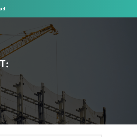
kad
T: