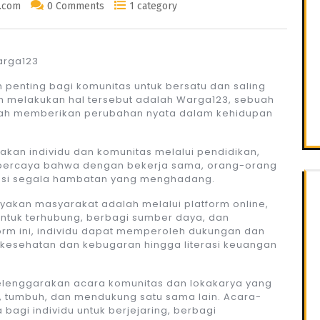
.com
0 Comments
1 category
arga123
ah penting bagi komunitas untuk bersatu dan saling
ah melakukan hal tersebut adalah Warga123, sebuah
lah memberikan perubahan nyata dalam kehidupan
kan individu dan komunitas melalui pendidikan,
i percaya bahwa dengan bekerja sama, orang-orang
asi segala hambatan yang menghadang.
akan masyarakat adalah melalui platform online,
ntuk terhubung, berbagi sumber daya, dan
orm ini, individu dapat memperoleh dukungan dan
 kesehatan dan kebugaran hingga literasi keuangan
yelenggarakan acara komunitas dan lokakarya yang
 tumbuh, dan mendukung satu sama lain. Acara-
agi individu untuk berjejaring, berbagi