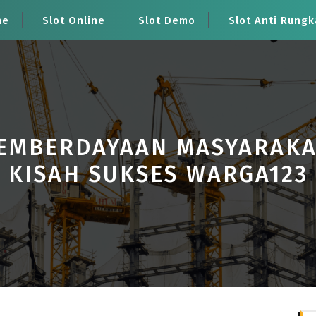
me
Slot Online
Slot Demo
Slot Anti Rung
EMBERDAYAAN MASYARAKA
KISAH SUKSES WARGA123