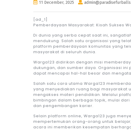
11 December, 2025
admin@paradisefurballs
[ad_1]
Pemberdayaan Masyarakat: Kisah Sukses W
Di dunia yang serba cepat saat ini, sangatl
mendukung. Salah satu organisasi yang tel
platform pemberdayaan komunitas yang te
masyarakat di seluruh dunia.
Warga123 didirikan dengan misi memberdaya
dukungan, dan sumber daya. Organisasi in
dapat mencapai hal-hal besar dan mengat
Salah satu cara utama Warga123 memberday
yang menyediakan ruang bagi masyarakat u
mengakses materi pendidikan. Melalui platf
bimbingan dalam berbagai topik, mulai dari
dan pengembangan karier.
Selain platform online, Warga123 juga men
mempertemukan orang-orang untuk belajar,
acara ini memberikan kesempatan berharga b