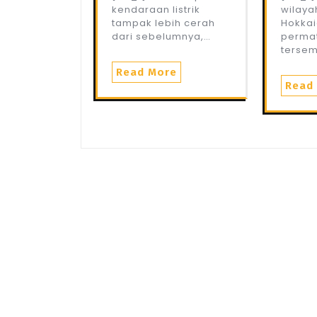
kendaraan listrik
wilaya
tampak lebih cerah
Hokka
dari sebelumnya,…
perma
terse
Read More
Read