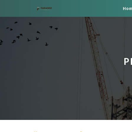
Skip
Ho
to
content
P