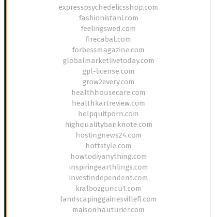
expresspsychedelicsshop.com
fashionistani.com
feelingswed.com
firecabal.com
forbessmagazine.com
globalmarketlivetoday.com
gpl-license.com
grow2every.com
healthhousecare.com
healthkartreview.com
helpquitporn.com
highqualitybanknote.com
hostingnews24.com
hottstyle.com
howtodiyanything.com
inspiringearthlings.com
investindependent.com
kralbozguncu1.com
landscapinggainesvillefl.com
maisonhauturier.com