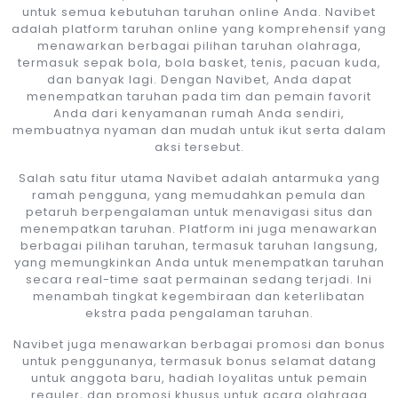
untuk semua kebutuhan taruhan online Anda. Navibet
adalah platform taruhan online yang komprehensif yang
menawarkan berbagai pilihan taruhan olahraga,
termasuk sepak bola, bola basket, tenis, pacuan kuda,
dan banyak lagi. Dengan Navibet, Anda dapat
menempatkan taruhan pada tim dan pemain favorit
Anda dari kenyamanan rumah Anda sendiri,
membuatnya nyaman dan mudah untuk ikut serta dalam
aksi tersebut.
Salah satu fitur utama Navibet adalah antarmuka yang
ramah pengguna, yang memudahkan pemula dan
petaruh berpengalaman untuk menavigasi situs dan
menempatkan taruhan. Platform ini juga menawarkan
berbagai pilihan taruhan, termasuk taruhan langsung,
yang memungkinkan Anda untuk menempatkan taruhan
secara real-time saat permainan sedang terjadi. Ini
menambah tingkat kegembiraan dan keterlibatan
ekstra pada pengalaman taruhan.
Navibet juga menawarkan berbagai promosi dan bonus
untuk penggunanya, termasuk bonus selamat datang
untuk anggota baru, hadiah loyalitas untuk pemain
reguler, dan promosi khusus untuk acara olahraga