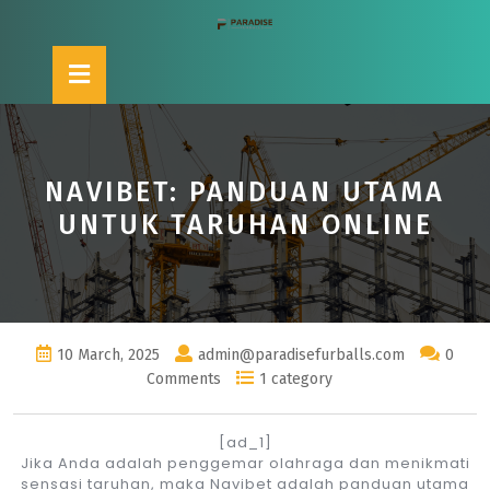
Skip
to
content
Open
Button
NAVIBET: PANDUAN UTAMA
UNTUK TARUHAN ONLINE
10 March, 2025
admin@paradisefurballs.com
0
Comments
1 category
[ad_1]
Jika Anda adalah penggemar olahraga dan menikmati
sensasi taruhan, maka Navibet adalah panduan utama