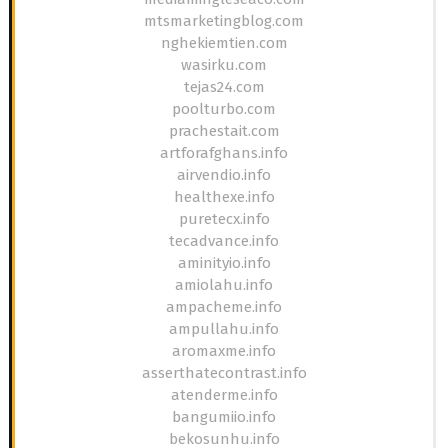
mtsmarketingblog.com
nghekiemtien.com
wasirku.com
tejas24.com
poolturbo.com
prachestait.com
artforafghans.info
airvendio.info
healthexe.info
puretecx.info
tecadvance.info
aminityio.info
amiolahu.info
ampacheme.info
ampullahu.info
aromaxme.info
asserthatecontrast.info
atenderme.info
bangumiio.info
bekosunhu.info