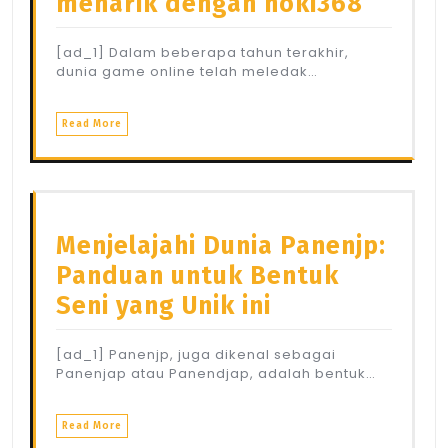
menarik dengan hoki368
[ad_1] Dalam beberapa tahun terakhir,
dunia game online telah meledak…
Read More
Menjelajahi Dunia Panenjp:
Panduan untuk Bentuk
Seni yang Unik ini
[ad_1] Panenjp, juga dikenal sebagai
Panenjap atau Panendjap, adalah bentuk…
Read More