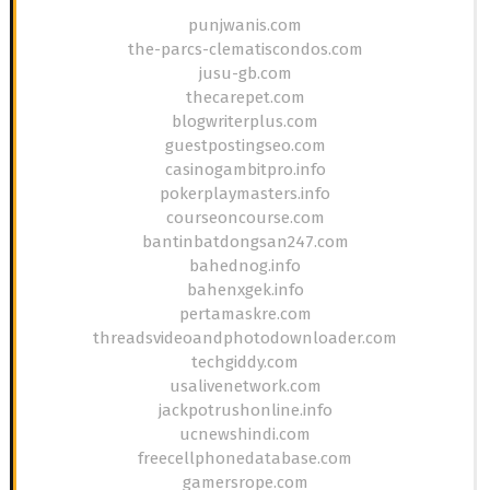
punjwanis.com
the-parcs-clematiscondos.com
jusu-gb.com
thecarepet.com
blogwriterplus.com
guestpostingseo.com
casinogambitpro.info
pokerplaymasters.info
courseoncourse.com
bantinbatdongsan247.com
bahednog.info
bahenxgek.info
pertamaskre.com
threadsvideoandphotodownloader.com
techgiddy.com
usalivenetwork.com
jackpotrushonline.info
ucnewshindi.com
freecellphonedatabase.com
gamersrope.com