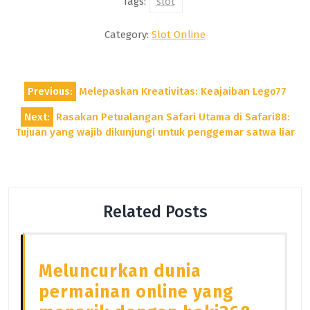
Tags:
slot
Category:
Slot Online
Post
Previous:
Melepaskan Kreativitas: Keajaiban Lego77
navigation
Next:
Rasakan Petualangan Safari Utama di Safari88:
Tujuan yang wajib dikunjungi untuk penggemar satwa liar
Related Posts
Meluncurkan dunia
permainan online yang