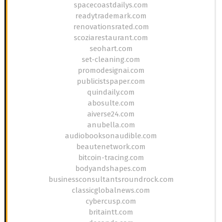
spacecoastdailys.com
readytrademark.com
renovationsrated.com
scoziarestaurant.com
seohart.com
set-cleaning.com
promodesignai.com
publicistspaper.com
quindaily.com
abosulte.com
aiverse24.com
anubella.com
audiobooksonaudible.com
beautenetwork.com
bitcoin-tracing.com
bodyandshapes.com
businessconsultantsroundrock.com
classicglobalnews.com
cybercusp.com
britaintt.com