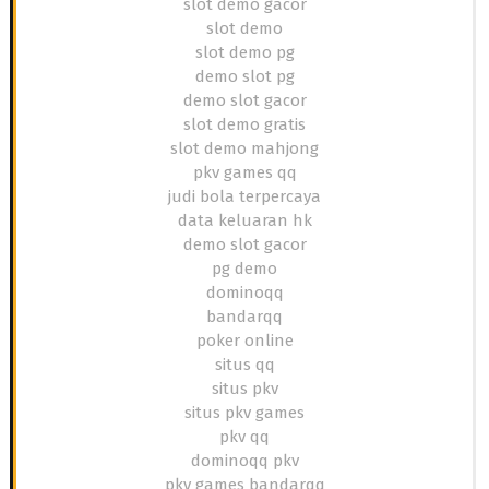
slot demo gacor
slot demo
slot demo pg
demo slot pg
demo slot gacor
slot demo gratis
slot demo mahjong
pkv games qq
judi bola terpercaya
data keluaran hk
demo slot gacor
pg demo
dominoqq
bandarqq
poker online
situs qq
situs pkv
situs pkv games
pkv qq
dominoqq pkv
pkv games bandarqq