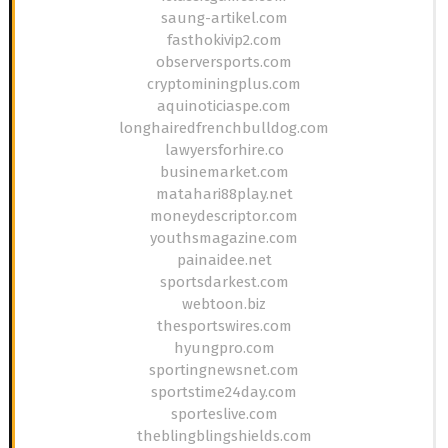
saung-artikel.com
fasthokivip2.com
observersports.com
cryptominingplus.com
aquinoticiaspe.com
longhairedfrenchbulldog.com
lawyersforhire.co
businemarket.com
matahari88play.net
moneydescriptor.com
youthsmagazine.com
painaidee.net
sportsdarkest.com
webtoon.biz
thesportswires.com
hyungpro.com
sportingnewsnet.com
sportstime24day.com
sporteslive.com
theblingblingshields.com