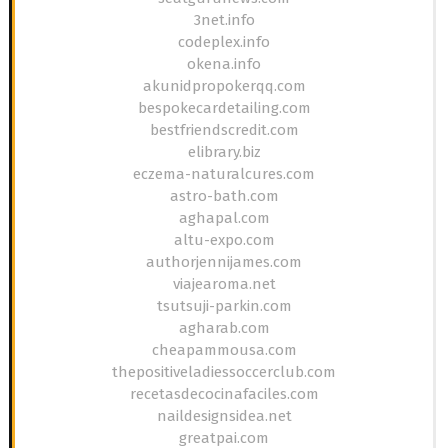
3net.info
codeplex.info
okena.info
akunidpropokerqq.com
bespokecardetailing.com
bestfriendscredit.com
elibrary.biz
eczema-naturalcures.com
astro-bath.com
aghapal.com
altu-expo.com
authorjennijames.com
viajearoma.net
tsutsuji-parkin.com
agharab.com
cheapammousa.com
thepositiveladiessoccerclub.com
recetasdecocinafaciles.com
naildesignsidea.net
greatpai.com