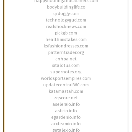
happyflooringandcabinets.com
bodybuildinglife.co
qrdoggy.com
technologygud.com
realshocknews.com
pickgb.com
healthmistakes.com
ksfashiondresses.com
patterntrader.org
cnhpa.net
sitalotus.com
supernotes.org
worldsportsempires.com
updatecentral360.com
katamastah.com
zqscore.net
aseleraio.info
asticio.info
egardenio.info
arxteamio.info
getalexio.info