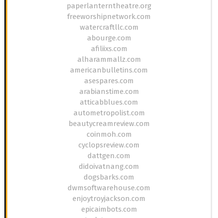
paperlanterntheatre.org
freeworshipnetwork.com
watercraftllc.com
abourge.com
afiliixs.com
alharammallz.com
americanbulletins.com
asespares.com
arabianstime.com
atticabblues.com
autometropolist.com
beautycreamreview.com
coinmoh.com
cyclopsreview.com
dattgen.com
didoivatnang.com
dogsbarks.com
dwmsoftwarehouse.com
enjoytroyjackson.com
epicaimbots.com