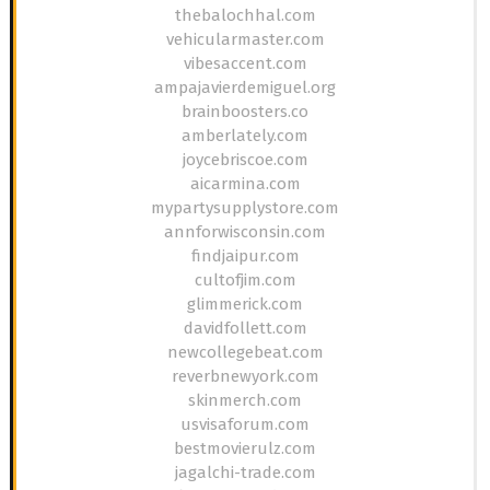
thebalochhal.com
vehicularmaster.com
vibesaccent.com
ampajavierdemiguel.org
brainboosters.co
amberlately.com
joycebriscoe.com
aicarmina.com
mypartysupplystore.com
annforwisconsin.com
findjaipur.com
cultofjim.com
glimmerick.com
davidfollett.com
newcollegebeat.com
reverbnewyork.com
skinmerch.com
usvisaforum.com
bestmovierulz.com
jagalchi-trade.com