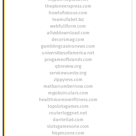
thepioneerxpress.com
howtofixissue.com
teamufabet.biz
webfullform.com
allviddownload.com
decorsmag.com
gamblingcasinonews.com
universitiesofamerica.net
progameofbrands.com
qbreview.org
servicewueste.org
zippyrevs.com
matkanumbernow.com
myjobcirculars.com
healthmoreoverfitness.com
topslotxgames.com
routerloggnet.net
dantella6.com
slotsgamesone.com
hispinzone.com