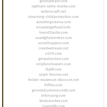
gohelpmate.com
rajdhani-satta-matka.com
writerscraft.net
elearning-childprotection.com
wrestling4mena.com
knowledgeforall.info
brand2lastio.com
usadigitalservices.com
socialhoppers.com
creativedream.net
n2315.com
getwebonline.com
onlyfansheaven.com
lky08.com
ralph-fiennes.net
fielder-maximum-discount.net
fitfllex.com
genesisbusinesscredit.com
inforuang.com
kindsmarket.com
luvelylife.com