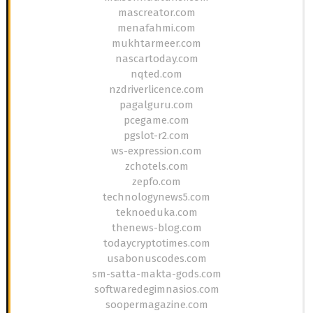
mascreator.com
menafahmi.com
mukhtarmeer.com
nascartoday.com
nqted.com
nzdriverlicence.com
pagalguru.com
pcegame.com
pgslot-r2.com
ws-expression.com
zchotels.com
zepfo.com
technologynews5.com
teknoeduka.com
thenews-blog.com
todaycryptotimes.com
usabonuscodes.com
sm-satta-makta-gods.com
softwaredegimnasios.com
soopermagazine.com