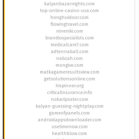
kalyanbazarnights.com
top-online-casino-usa.com
honghuidoor.com
flowingtravel.com
nineniki.com
brandiospecialists.com
medicalcare7.com
adtennaball.com
nabzah.com
mongive.com
matkagameresultsview.com
getsolutionsonline.com
hispinner.org
criticalinsurance.info
nokariposter.com
kalyan-guessing-nightplay.com
gameofpanels.com
androidappsdownloader.com
usetimenow.com
healthblow.com