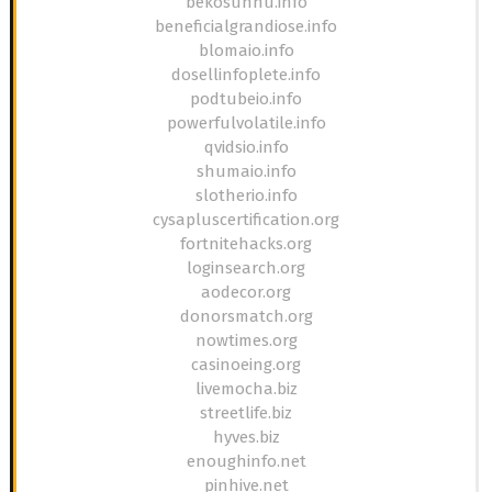
bekosunhu.info
beneficialgrandiose.info
blomaio.info
dosellinfoplete.info
podtubeio.info
powerfulvolatile.info
qvidsio.info
shumaio.info
slotherio.info
cysapluscertification.org
fortnitehacks.org
loginsearch.org
aodecor.org
donorsmatch.org
nowtimes.org
casinoeing.org
livemocha.biz
streetlife.biz
hyves.biz
enoughinfo.net
pinhive.net