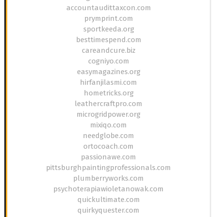
accountaudittaxcon.com
prymprint.com
sportkeeda.org
besttimespend.com
careandcure.biz
cogniyo.com
easymagazines.org
hirfanjilasmi.com
hometricks.org
leathercraftpro.com
microgridpower.org
mixiqo.com
needglobe.com
ortocoach.com
passionawe.com
pittsburghpaintingprofessionals.com
plumberryworks.com
psychoterapiawioletanowak.com
quickultimate.com
quirkyquester.com