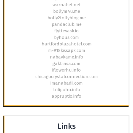
warnabet.net
bollym4u.me
bolly2tollyblog.me
pandaclub.me
flyttevask.io
byhous.com
hartfordplazahotel.com
m-918kissapk.com
nabavkame.info
gakbiasa.com
iflowerhu.info
chicagocrystalconnection.com
imanabadii.com
trilipohu.info
appruptio.info
Links