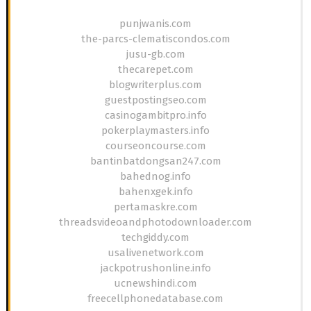
punjwanis.com
the-parcs-clematiscondos.com
jusu-gb.com
thecarepet.com
blogwriterplus.com
guestpostingseo.com
casinogambitpro.info
pokerplaymasters.info
courseoncourse.com
bantinbatdongsan247.com
bahednog.info
bahenxgek.info
pertamaskre.com
threadsvideoandphotodownloader.com
techgiddy.com
usalivenetwork.com
jackpotrushonline.info
ucnewshindi.com
freecellphonedatabase.com