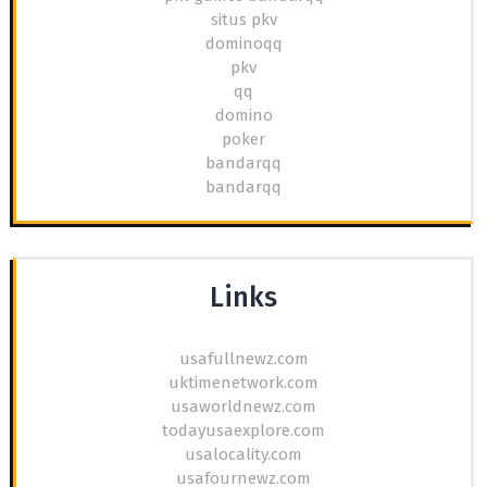
situs pkv
dominoqq
pkv
qq
domino
poker
bandarqq
bandarqq
Links
usafullnewz.com
uktimenetwork.com
usaworldnewz.com
todayusaexplore.com
usalocality.com
usafournewz.com