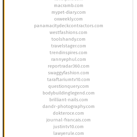
macramb.com
mypet-diary.com
oxweekly.com
panamacitydeckcontractors.com
westfashions.com
toolshandy.com
travelstager.com
trendinspires.com
rannyephul.com
reportradar360.com
swaggyfashion.com
taraftariumtv10.com
questionquery.com
bodybuildinglegend.com
brilliant-nails.com
dandr-photography.com
dokteroce.com
journal-francais.com
justintv10.com
lawyerule.com