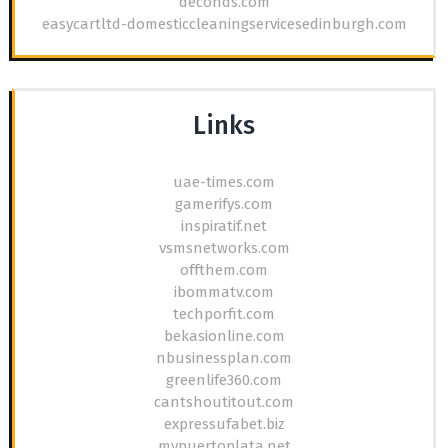
deconds.com
easycartltd-domesticcleaningservicesedinburgh.com
Links
uae-times.com
gamerifys.com
inspiratif.net
vsmsnetworks.com
offthem.com
ibommatv.com
techporfit.com
bekasionline.com
nbusinessplan.com
greenlife360.com
cantshoutitout.com
expressufabet.biz
mypuertoplata.net