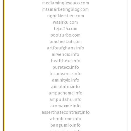
mediamingleseaco.com
mtsmarketingblog.com
nghekiemtien.com
wasirku.com
tejas24.com
poolturbo.com
prachestait.com
artforafghans.info
airvendio.info
healthexe.info
puretecx.info
tecadvance.info
aminityio.info
amiolahu.info
ampacheme.info
ampullahu.info
aromaxme.info
asserthatecontrast.info
atenderme.info
bangumiio.info