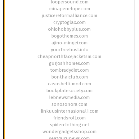
loopersound.com
minapenelope.com
justicereformalliance.com
cryptoglax.com
ohiohobbyplus.com
bogothemes.com
ajino-mingei.com
yourfreehost.info
cheapnorthfacejacketsm.com
gurjoshhomes.com
tombradydiet.com
bonthaiclub.com
casusbelli-mod.com
bookplatesociety.com
lebnewsmedia.com
sonosonora.com
linkuusinternasional1.com
friendsroll.com
spiderclothing.net
wondergadgetsshop.com
seatgurunews.com