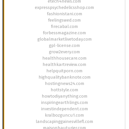
etech4news.com
expresspsychedelicsshop.com
fashionistani.com
feelingswed.com
firecabal.com
forbessmagazine.com
globalmarketlivetoday.com
gpl-license.com
grow2every.com
healthhousecare.com
healthkartreview.com
helpquitporn.com
highqualitybanknote.com
hostingnews24.com
hottstyle.com
howtodiyanything.com
inspiringearthlings.com
investindependent.com
kralbozguncu1.com
landscapinggainesvillefl.com
maisonhauturier.com