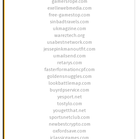
gamersrope.com
exellewebmedia.com
free-gamestop.com
sinbadtravels.com
ukmagzine.com
wareztech.org
usabestnetwork.com
jessepinkmanoutfit.com
umailsend.com
retarys.com
fasterformationcpf.com
goldensnuggles.com
lookbattlemap.com
buyrdpservice.com
yesport.net
tostylo.com
yougetthat.net
sportsnetclub.com
newbestcrypto.com
oxfordsave.com
iclassicgames.com