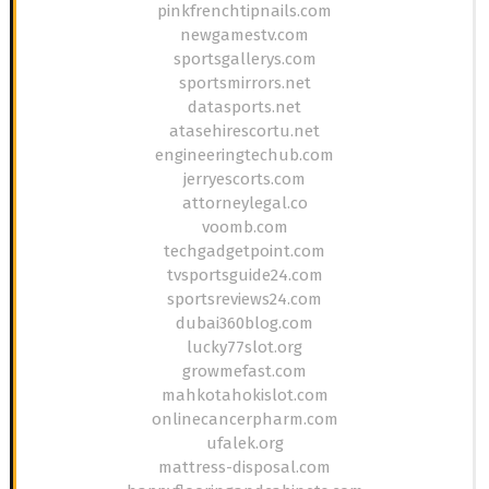
pinkfrenchtipnails.com
newgamestv.com
sportsgallerys.com
sportsmirrors.net
datasports.net
atasehirescortu.net
engineeringtechub.com
jerryescorts.com
attorneylegal.co
voomb.com
techgadgetpoint.com
tvsportsguide24.com
sportsreviews24.com
dubai360blog.com
lucky77slot.org
growmefast.com
mahkotahokislot.com
onlinecancerpharm.com
ufalek.org
mattress-disposal.com