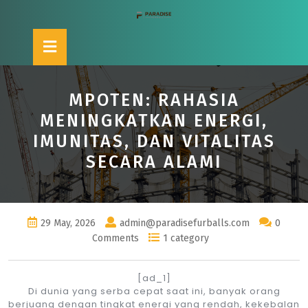
Skip
to
content
Open
Button
MPOTEN: RAHASIA
MENINGKATKAN ENERGI,
IMUNITAS, DAN VITALITAS
SECARA ALAMI
29 May, 2026
admin@paradisefurballs.com
0
Comments
1 category
[ad_1]
Di dunia yang serba cepat saat ini, banyak orang
berjuang dengan tingkat energi yang rendah, kekebalan