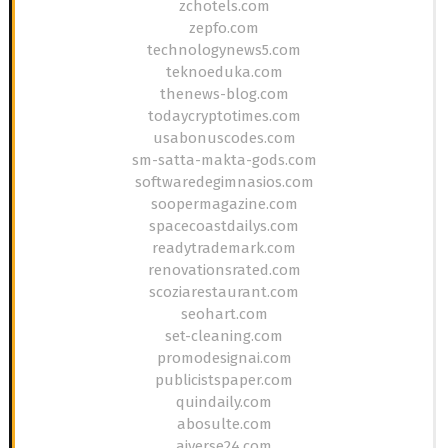
zchotels.com
zepfo.com
technologynews5.com
teknoeduka.com
thenews-blog.com
todaycryptotimes.com
usabonuscodes.com
sm-satta-makta-gods.com
softwaredegimnasios.com
soopermagazine.com
spacecoastdailys.com
readytrademark.com
renovationsrated.com
scoziarestaurant.com
seohart.com
set-cleaning.com
promodesignai.com
publicistspaper.com
quindaily.com
abosulte.com
aiverse24.com