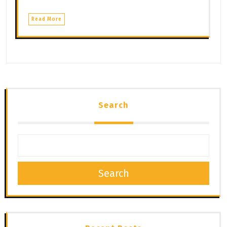
Read More
Search
Search