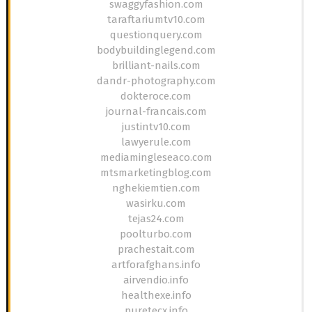
swaggyfashion.com
taraftariumtv10.com
questionquery.com
bodybuildinglegend.com
brilliant-nails.com
dandr-photography.com
dokteroce.com
journal-francais.com
justintv10.com
lawyerule.com
mediamingleseaco.com
mtsmarketingblog.com
nghekiemtien.com
wasirku.com
tejas24.com
poolturbo.com
prachestait.com
artforafghans.info
airvendio.info
healthexe.info
puretecx.info