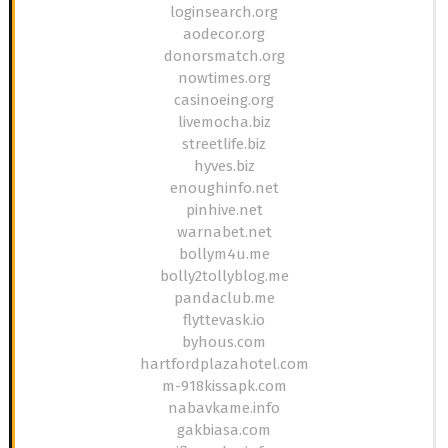
loginsearch.org
aodecor.org
donorsmatch.org
nowtimes.org
casinoeing.org
livemocha.biz
streetlife.biz
hyves.biz
enoughinfo.net
pinhive.net
warnabet.net
bollym4u.me
bolly2tollyblog.me
pandaclub.me
flyttevask.io
byhous.com
hartfordplazahotel.com
m-918kissapk.com
nabavkame.info
gakbiasa.com