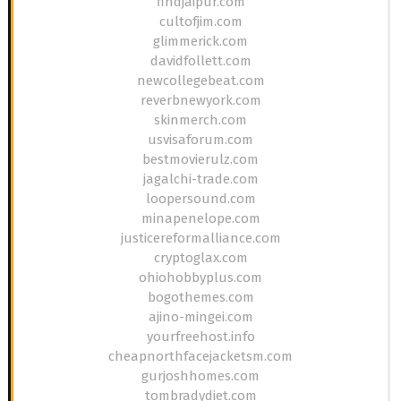
findjaipur.com
cultofjim.com
glimmerick.com
davidfollett.com
newcollegebeat.com
reverbnewyork.com
skinmerch.com
usvisaforum.com
bestmovierulz.com
jagalchi-trade.com
loopersound.com
minapenelope.com
justicereformalliance.com
cryptoglax.com
ohiohobbyplus.com
bogothemes.com
ajino-mingei.com
yourfreehost.info
cheapnorthfacejacketsm.com
gurjoshhomes.com
tombradydiet.com