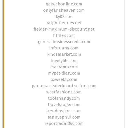
getwebonline.com
onlyfansheaven.com
lky08.com
ralph-fiennes.net
fielder-maximum-discount.net
fitfllex.com
genesisbusinesscredit.com
inforuang.com
kindsmarket.com
luvelylife.com
macramb.com
mypet-diary.com
oxweekly.com
panamacitydeckcontractors.com
westfashions.com
toolshandy.com
travelstager.com
trendinspires.com
rannyephul.com
reportradar360.com