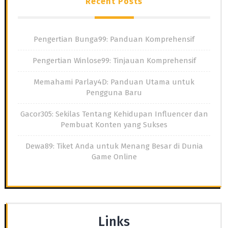
Recent Posts
Pengertian Bunga99: Panduan Komprehensif
Pengertian Winlose99: Tinjauan Komprehensif
Memahami Parlay4D: Panduan Utama untuk
Pengguna Baru
Gacor305: Sekilas Tentang Kehidupan Influencer dan
Pembuat Konten yang Sukses
Dewa89: Tiket Anda untuk Menang Besar di Dunia
Game Online
Links