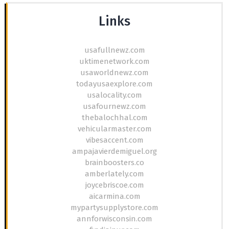
Links
usafullnewz.com
uktimenetwork.com
usaworldnewz.com
todayusaexplore.com
usalocality.com
usafournewz.com
thebalochhal.com
vehicularmaster.com
vibesaccent.com
ampajavierdemiguel.org
brainboosters.co
amberlately.com
joycebriscoe.com
aicarmina.com
mypartysupplystore.com
annforwisconsin.com