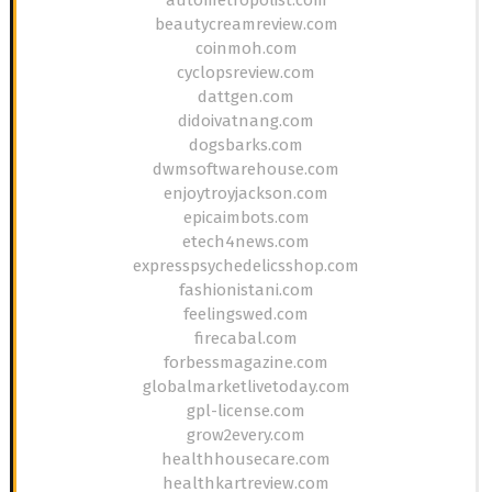
beautycreamreview.com
coinmoh.com
cyclopsreview.com
dattgen.com
didoivatnang.com
dogsbarks.com
dwmsoftwarehouse.com
enjoytroyjackson.com
epicaimbots.com
etech4news.com
expresspsychedelicsshop.com
fashionistani.com
feelingswed.com
firecabal.com
forbessmagazine.com
globalmarketlivetoday.com
gpl-license.com
grow2every.com
healthhousecare.com
healthkartreview.com