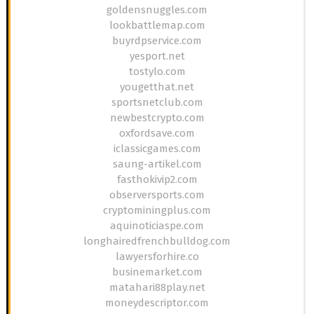
goldensnuggles.com
lookbattlemap.com
buyrdpservice.com
yesport.net
tostylo.com
yougetthat.net
sportsnetclub.com
newbestcrypto.com
oxfordsave.com
iclassicgames.com
saung-artikel.com
fasthokivip2.com
observersports.com
cryptominingplus.com
aquinoticiaspe.com
longhairedfrenchbulldog.com
lawyersforhire.co
businemarket.com
matahari88play.net
moneydescriptor.com