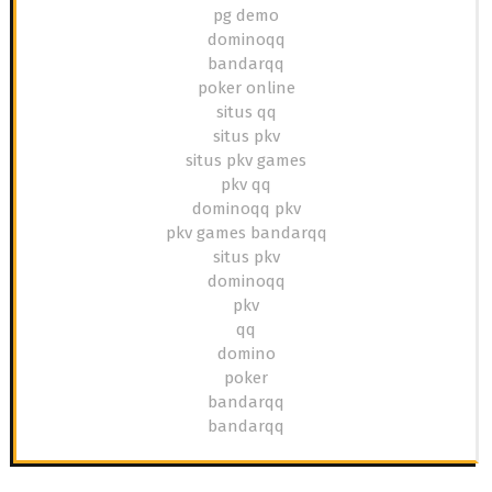
pg demo
dominoqq
bandarqq
poker online
situs qq
situs pkv
situs pkv games
pkv qq
dominoqq pkv
pkv games bandarqq
situs pkv
dominoqq
pkv
qq
domino
poker
bandarqq
bandarqq