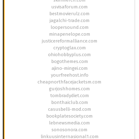
usvisaforum.com
bestmovierulz.com
jagalchi-trade.com
loopersound.com
minapenelope.com
justicereformalliance.com
cryptoglax.com
ohiohobbyplus.com
bogothemes.com
ajino-mingei.com
yourfreehost.info
cheapnorthfacejacketsm.com
gurjoshhomes.com
tombradydiet.com
bonthaiclub.com
casusbelli-mod.com
bookplatesociety.com
lebnewsmedia.com
sonosonora.com
linkuusinternasional1.com