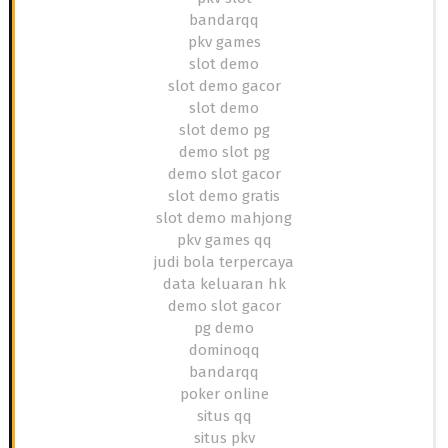
bandarqq
pkv games
slot demo
slot demo gacor
slot demo
slot demo pg
demo slot pg
demo slot gacor
slot demo gratis
slot demo mahjong
pkv games qq
judi bola terpercaya
data keluaran hk
demo slot gacor
pg demo
dominoqq
bandarqq
poker online
situs qq
situs pkv