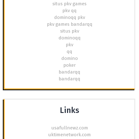
situs pkv games
pkv qq
dominoqq pkv
pkv games bandarqq
situs pkv
dominoqq
pkv
qq
domino
poker
bandarqq
bandarqq
Links
usafullnewz.com
uktimenetwork.com