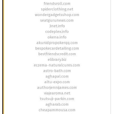
friendsroll.com
spiderclothing.net
wondergadgetsshop.com
seatgurunews.com
3net.info
codeplex.info
okena.info
akunidpropokerqq.com
bespokecardetailing.com
bestfriendscredit.com
elibrary.biz
eczema-naturalcures.com
astro-bath.com
aghapal.com
altu-expo.com
authorjennijames.com
viajearoma.net
tsutsuji-parkin.com
agharab.com
cheapammousa.com