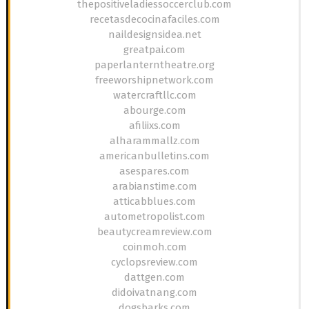
thepositiveladiessoccerclub.com
recetasdecocinafaciles.com
naildesignsidea.net
greatpai.com
paperlanterntheatre.org
freeworshipnetwork.com
watercraftllc.com
abourge.com
afiliixs.com
alharammallz.com
americanbulletins.com
asespares.com
arabianstime.com
atticabblues.com
autometropolist.com
beautycreamreview.com
coinmoh.com
cyclopsreview.com
dattgen.com
didoivatnang.com
dogsbarks.com