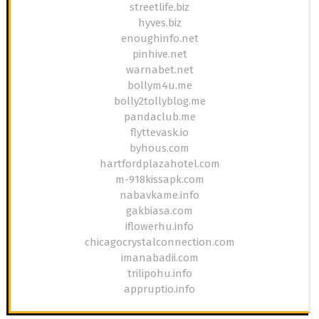
streetlife.biz
hyves.biz
enoughinfo.net
pinhive.net
warnabet.net
bollym4u.me
bolly2tollyblog.me
pandaclub.me
flyttevask.io
byhous.com
hartfordplazahotel.com
m-918kissapk.com
nabavkame.info
gakbiasa.com
iflowerhu.info
chicagocrystalconnection.com
imanabadii.com
trilipohu.info
appruptio.info