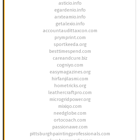
asticio.info
egardenio.info
arxteamio.info
getalexio.info
accountaudittaxcon.com
prymprint.com
sportkeeda.org
besttimespend.com
careandcure.biz
cogniyo.com
easymagazines.org
hirfanjilasmi.com
hometricks.org
leathercraftpro.com
microgridpower.org
mixiqo.com
needglobe.com
ortocoach.com
passionawe.com
pittsburghpaintingprofessionals.com