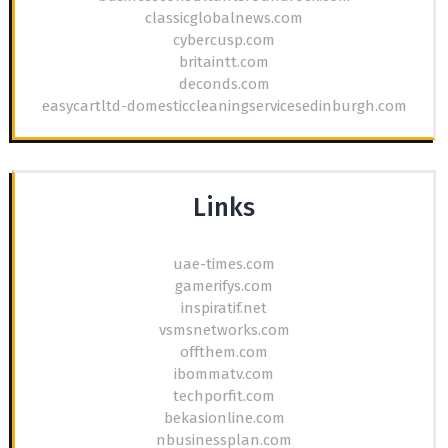
classicglobalnews.com
cybercusp.com
britaintt.com
deconds.com
easycartltd-domesticcleaningservicesedinburgh.com
Links
uae-times.com
gamerifys.com
inspiratif.net
vsmsnetworks.com
offthem.com
ibommatv.com
techporfit.com
bekasionline.com
nbusinessplan.com