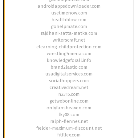
androidappsdownloader.com
usetimenow.com
healthblow.com
gohelpmate.com
rajdhani-satta-matka.com
writerscraft.net
elearning-childprotection.com
wrestling4mena.com
knowledgeforall.info
brand2lastio.com
usadigitalservices.com
socialhoppers.com
creativedream.net
n2315.com
getwebonline.com
onlyfansheaven.com
lky08.com
ralph-fiennes.net
fielder-maximum-discount.net
fitfllex.com