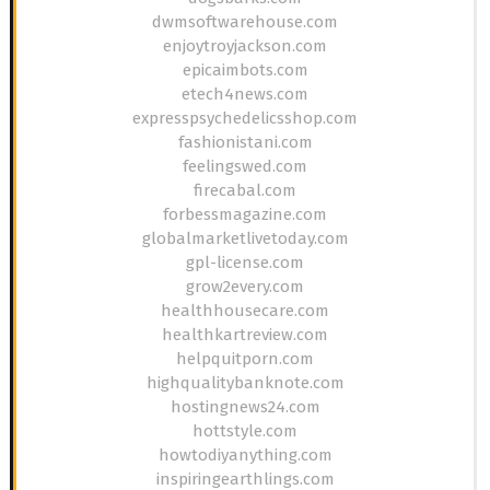
dwmsoftwarehouse.com
enjoytroyjackson.com
epicaimbots.com
etech4news.com
expresspsychedelicsshop.com
fashionistani.com
feelingswed.com
firecabal.com
forbessmagazine.com
globalmarketlivetoday.com
gpl-license.com
grow2every.com
healthhousecare.com
healthkartreview.com
helpquitporn.com
highqualitybanknote.com
hostingnews24.com
hottstyle.com
howtodiyanything.com
inspiringearthlings.com