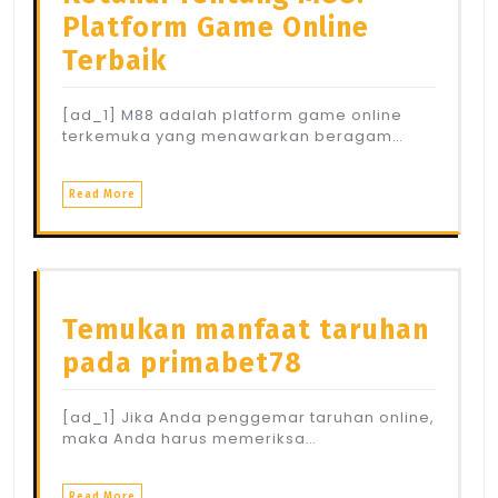
Platform Game Online
Terbaik
[ad_1] M88 adalah platform game online
terkemuka yang menawarkan beragam…
Read More
Temukan manfaat taruhan
pada primabet78
[ad_1] Jika Anda penggemar taruhan online,
maka Anda harus memeriksa…
Read More