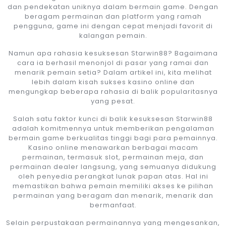
dan pendekatan uniknya dalam bermain game. Dengan
beragam permainan dan platform yang ramah
pengguna, game ini dengan cepat menjadi favorit di
kalangan pemain.
Namun apa rahasia kesuksesan Starwin88? Bagaimana
cara ia berhasil menonjol di pasar yang ramai dan
menarik pemain setia? Dalam artikel ini, kita melihat
lebih dalam kisah sukses kasino online dan
mengungkap beberapa rahasia di balik popularitasnya
yang pesat.
Salah satu faktor kunci di balik kesuksesan Starwin88
adalah komitmennya untuk memberikan pengalaman
bermain game berkualitas tinggi bagi para pemainnya.
Kasino online menawarkan berbagai macam
permainan, termasuk slot, permainan meja, dan
permainan dealer langsung, yang semuanya didukung
oleh penyedia perangkat lunak papan atas. Hal ini
memastikan bahwa pemain memiliki akses ke pilihan
permainan yang beragam dan menarik, menarik dan
bermanfaat.
Selain perpustakaan permainannya yang mengesankan,