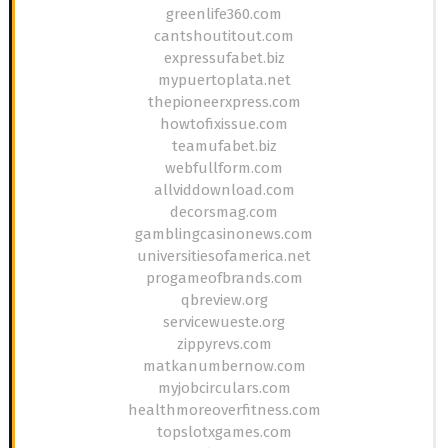
greenlife360.com
cantshoutitout.com
expressufabet.biz
mypuertoplata.net
thepioneerxpress.com
howtofixissue.com
teamufabet.biz
webfullform.com
allviddownload.com
decorsmag.com
gamblingcasinonews.com
universitiesofamerica.net
progameofbrands.com
qbreview.org
servicewueste.org
zippyrevs.com
matkanumbernow.com
myjobcirculars.com
healthmoreoverfitness.com
topslotxgames.com