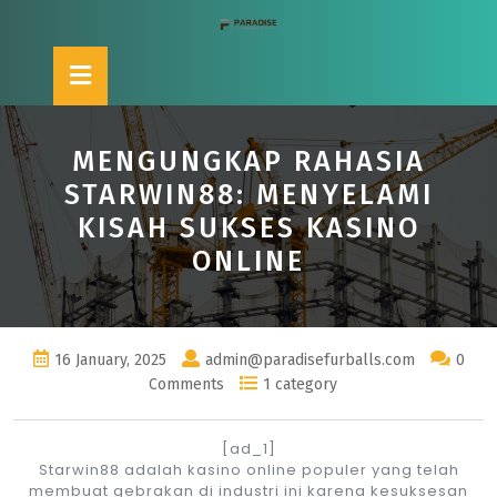
Skip
to
content
Open
Button
MENGUNGKAP RAHASIA
STARWIN88: MENYELAMI
KISAH SUKSES KASINO
ONLINE
16 January, 2025
admin@paradisefurballs.com
0
Comments
1 category
[ad_1]
Starwin88 adalah kasino online populer yang telah
membuat gebrakan di industri ini karena kesuksesan