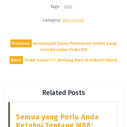
Tags:
slot
Category:
Slot Online
Post
Previous:
Menjelajahi Dunia Permainan Online yang
navigation
Seru bersama Oxibet88
Next:
Temui Sobat777: Bintang Baru di Industri Musik
Related Posts
Semua yang Perlu Anda
Ketahui Tentang M88: