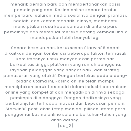
menarik pemain baru dan mempertahankan basis
pemain yang ada. Kasino online secara teratur
memperbarui saluran media sosialnya dengan promosi,
hadiah, dan konten menarik lainnya, membantu
menciptakan rasa kebersamaan di antara para
pemainnya dan membuat mereka datang kembali untuk
mendapatkan lebih banyak lagi.
Secara keseluruhan, kesuksesan Starwin88 dapat
dikaitkan dengan kombinasi beberapa faktor, termasuk
komitmennya untuk menyediakan permainan
berkualitas tinggi, platform yang ramah pengguna,
layanan pelanggan yang sangat baik, dan strategi
pemasaran yang efektif. Dengan berfokus pada bidang-
bidang utama ini, kasino online telah mampu
menciptakan ceruk tersendiri dalam industri permainan
online yang kompetitif dan menjadikan dirinya sebagai
pemimpin di bidangnya. Dengan dedikasinya yang
berkelanjutan terhadap inovasi dan kepuasan pemain,
Starwin88 pasti akan tetap menjadi pilihan utama para
penggemar kasino online selama bertahun-tahun yang
akan datang.
[ad_2]