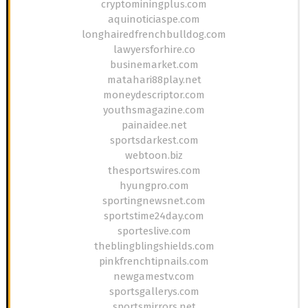
cryptominingplus.com
aquinoticiaspe.com
longhairedfrenchbulldog.com
lawyersforhire.co
businemarket.com
matahari88play.net
moneydescriptor.com
youthsmagazine.com
painaidee.net
sportsdarkest.com
webtoon.biz
thesportswires.com
hyungpro.com
sportingnewsnet.com
sportstime24day.com
sporteslive.com
theblingblingshields.com
pinkfrenchtipnails.com
newgamestv.com
sportsgallerys.com
sportsmirrors.net