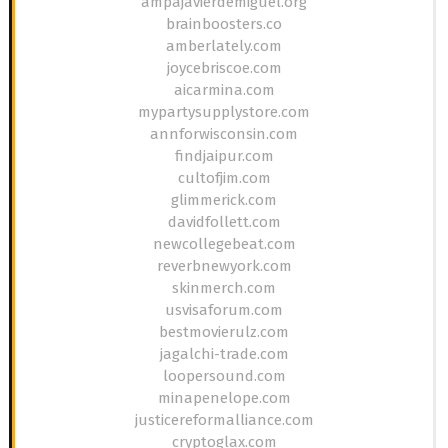
ampajavierdemiguel.org
brainboosters.co
amberlately.com
joycebriscoe.com
aicarmina.com
mypartysupplystore.com
annforwisconsin.com
findjaipur.com
cultofjim.com
glimmerick.com
davidfollett.com
newcollegebeat.com
reverbnewyork.com
skinmerch.com
usvisaforum.com
bestmovierulz.com
jagalchi-trade.com
loopersound.com
minapenelope.com
justicereformalliance.com
cryptoglax.com