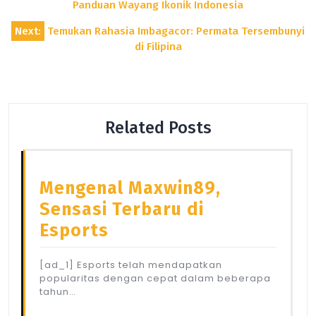
navigation
Panduan Wayang Ikonik Indonesia
Next:
Temukan Rahasia Imbagacor: Permata Tersembunyi
di Filipina
Related Posts
Mengenal Maxwin89,
Sensasi Terbaru di
Esports
[ad_1] Esports telah mendapatkan
popularitas dengan cepat dalam beberapa
tahun…