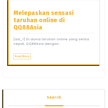
Melepaskan sensasi
taruhan online di
QQ88Asia
[ad_1] Di dunia taruhan online yang serba
cepat, QQ88Asia dengan…
Read More
Search