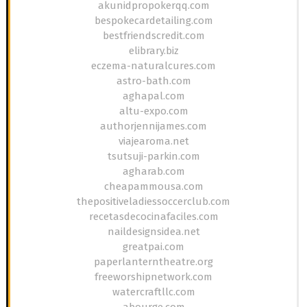
akunidpropokerqq.com
bespokecardetailing.com
bestfriendscredit.com
elibrary.biz
eczema-naturalcures.com
astro-bath.com
aghapal.com
altu-expo.com
authorjennijames.com
viajearoma.net
tsutsuji-parkin.com
agharab.com
cheapammousa.com
thepositiveladiessoccerclub.com
recetasdecocinafaciles.com
naildesignsidea.net
greatpai.com
paperlanterntheatre.org
freeworshipnetwork.com
watercraftllc.com
abourge.com