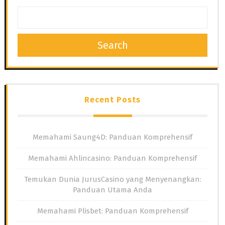
Search
Recent Posts
Memahami Saung4D: Panduan Komprehensif
Memahami Ahlincasino: Panduan Komprehensif
Temukan Dunia JurusCasino yang Menyenangkan:
Panduan Utama Anda
Memahami Plisbet: Panduan Komprehensif