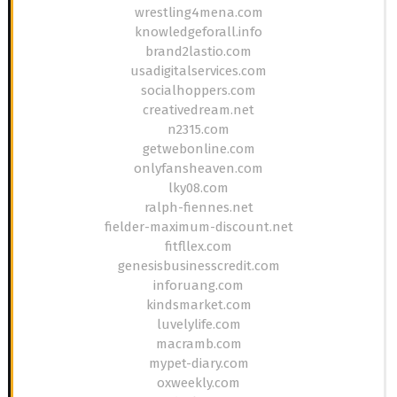
wrestling4mena.com
knowledgeforall.info
brand2lastio.com
usadigitalservices.com
socialhoppers.com
creativedream.net
n2315.com
getwebonline.com
onlyfansheaven.com
lky08.com
ralph-fiennes.net
fielder-maximum-discount.net
fitfllex.com
genesisbusinesscredit.com
inforuang.com
kindsmarket.com
luvelylife.com
macramb.com
mypet-diary.com
oxweekly.com