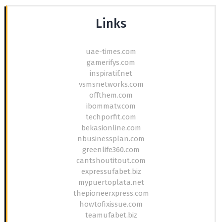
Links
uae-times.com
gamerifys.com
inspiratif.net
vsmsnetworks.com
offthem.com
ibommatv.com
techporfit.com
bekasionline.com
nbusinessplan.com
greenlife360.com
cantshoutitout.com
expressufabet.biz
mypuertoplata.net
thepioneerxpress.com
howtofixissue.com
teamufabet.biz