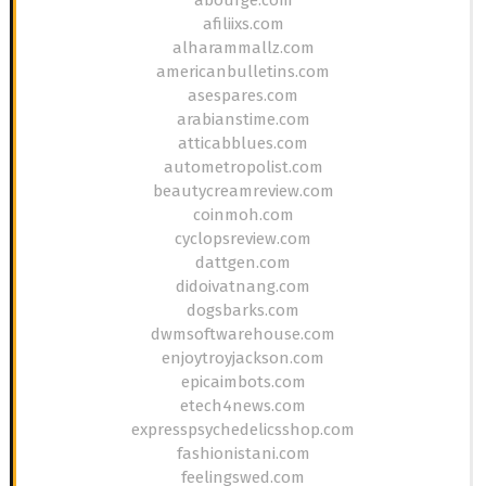
afiliixs.com
alharammallz.com
americanbulletins.com
asespares.com
arabianstime.com
atticabblues.com
autometropolist.com
beautycreamreview.com
coinmoh.com
cyclopsreview.com
dattgen.com
didoivatnang.com
dogsbarks.com
dwmsoftwarehouse.com
enjoytroyjackson.com
epicaimbots.com
etech4news.com
expresspsychedelicsshop.com
fashionistani.com
feelingswed.com