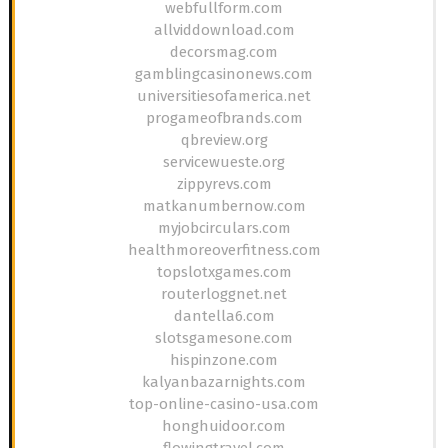
webfullform.com
allviddownload.com
decorsmag.com
gamblingcasinonews.com
universitiesofamerica.net
progameofbrands.com
qbreview.org
servicewueste.org
zippyrevs.com
matkanumbernow.com
myjobcirculars.com
healthmoreoverfitness.com
topslotxgames.com
routerloggnet.net
dantella6.com
slotsgamesone.com
hispinzone.com
kalyanbazarnights.com
top-online-casino-usa.com
honghuidoor.com
flowingtravel.com