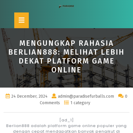
Skip
to
content
Open
Button
MENGUNGKAP RAHASIA
BERLIAN888: MELIHAT LEBIH
DEKAT PLATFORM GAME
ONLINE
24 December, 2024
admin@paradisefurballs.com
0
Comments
1 category
[ad_1]
Berlian888 adalah platform game online populer yang
dengan cepat mendapatkan banyak pengikut di