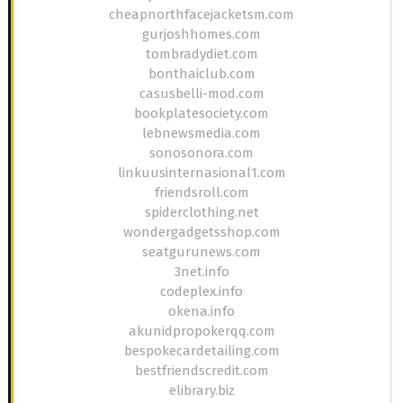
cheapnorthfacejacketsm.com
gurjoshhomes.com
tombradydiet.com
bonthaiclub.com
casusbelli-mod.com
bookplatesociety.com
lebnewsmedia.com
sonosonora.com
linkuusinternasional1.com
friendsroll.com
spiderclothing.net
wondergadgetsshop.com
seatgurunews.com
3net.info
codeplex.info
okena.info
akunidpropokerqq.com
bespokecardetailing.com
bestfriendscredit.com
elibrary.biz