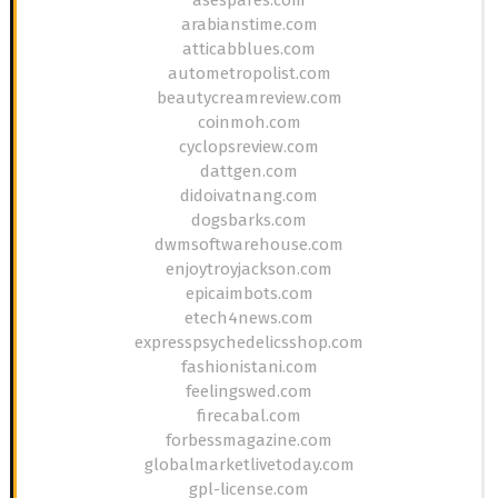
arabianstime.com
atticabblues.com
autometropolist.com
beautycreamreview.com
coinmoh.com
cyclopsreview.com
dattgen.com
didoivatnang.com
dogsbarks.com
dwmsoftwarehouse.com
enjoytroyjackson.com
epicaimbots.com
etech4news.com
expresspsychedelicsshop.com
fashionistani.com
feelingswed.com
firecabal.com
forbessmagazine.com
globalmarketlivetoday.com
gpl-license.com