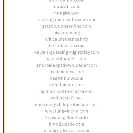
nabzah.com
mongive.com
matkagameresultsview.com
getsolutionsonline.com
hispinner.org
criticalinsurance.info
nokariposter.com
kalyan-guessing-nightplay.com
gameofpanels.com
androidappsdownloader.com
usetimenow.com
healthblow.com
gohelpmate.com
rajdhani-satta-matka.com
writerscraft.net
elearning-childprotection.com
wrestling4mena.com
knowledgeforall.info
brand2lastio.com
usadigitalservices.com