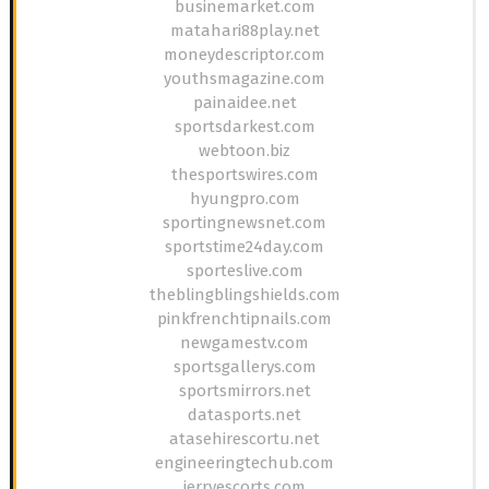
businemarket.com
matahari88play.net
moneydescriptor.com
youthsmagazine.com
painaidee.net
sportsdarkest.com
webtoon.biz
thesportswires.com
hyungpro.com
sportingnewsnet.com
sportstime24day.com
sporteslive.com
theblingblingshields.com
pinkfrenchtipnails.com
newgamestv.com
sportsgallerys.com
sportsmirrors.net
datasports.net
atasehirescortu.net
engineeringtechub.com
jerryescorts.com