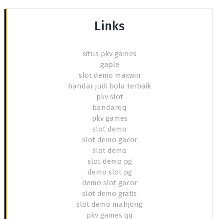
Links
situs pkv games
gaple
slot demo maxwin
bandar judi bola terbaik
pkv slot
bandarqq
pkv games
slot demo
slot demo gacor
slot demo
slot demo pg
demo slot pg
demo slot gacor
slot demo gratis
slot demo mahjong
pkv games qq