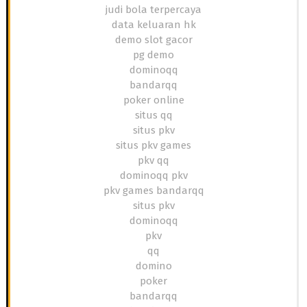
judi bola terpercaya
data keluaran hk
demo slot gacor
pg demo
dominoqq
bandarqq
poker online
situs qq
situs pkv
situs pkv games
pkv qq
dominoqq pkv
pkv games bandarqq
situs pkv
dominoqq
pkv
qq
domino
poker
bandarqq