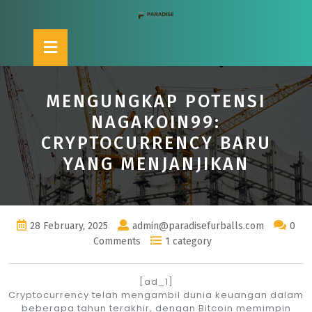
Skip
to
content
Open
Button
MENGUNGKAP POTENSI
NAGAKOIN99:
CRYPTOCURRENCY BARU
YANG MENJANJIKAN
28 February, 2025
admin@paradisefurballs.com
0
Comments
1 category
[ad_1]
Cryptocurrency telah mengambil dunia keuangan dalam
beberapa tahun terakhir, dengan Bitcoin memimpin