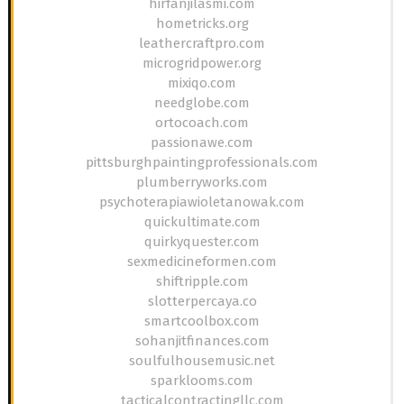
hirfanjilasmi.com
hometricks.org
leathercraftpro.com
microgridpower.org
mixiqo.com
needglobe.com
ortocoach.com
passionawe.com
pittsburghpaintingprofessionals.com
plumberryworks.com
psychoterapiawioletanowak.com
quickultimate.com
quirkyquester.com
sexmedicineformen.com
shiftripple.com
slotterpercaya.co
smartcoolbox.com
sohanjitfinances.com
soulfulhousemusic.net
sparklooms.com
tacticalcontractingllc.com