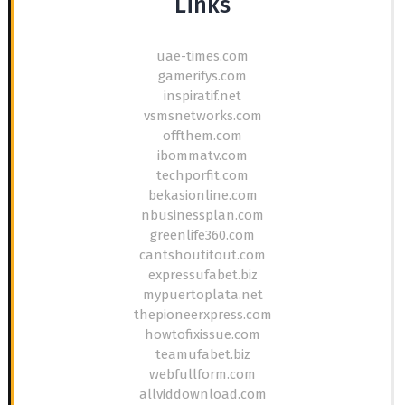
Links
uae-times.com
gamerifys.com
inspiratif.net
vsmsnetworks.com
offthem.com
ibommatv.com
techporfit.com
bekasionline.com
nbusinessplan.com
greenlife360.com
cantshoutitout.com
expressufabet.biz
mypuertoplata.net
thepioneerxpress.com
howtofixissue.com
teamufabet.biz
webfullform.com
allviddownload.com