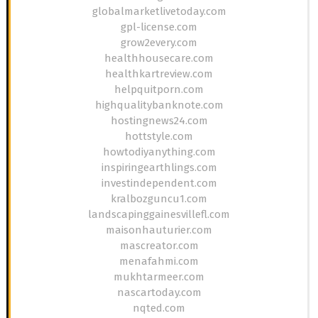
globalmarketlivetoday.com
gpl-license.com
grow2every.com
healthhousecare.com
healthkartreview.com
helpquitporn.com
highqualitybanknote.com
hostingnews24.com
hottstyle.com
howtodiyanything.com
inspiringearthlings.com
investindependent.com
kralbozguncu1.com
landscapinggainesvillefl.com
maisonhauturier.com
mascreator.com
menafahmi.com
mukhtarmeer.com
nascartoday.com
nqted.com