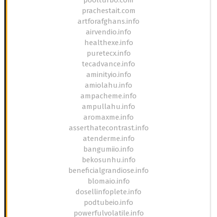
prachestait.com
artforafghans.info
airvendio.info
healthexe.info
puretecx.info
tecadvance.info
aminityio.info
amiolahu.info
ampacheme.info
ampullahu.info
aromaxme.info
asserthatecontrast.info
atenderme.info
bangumiio.info
bekosunhu.info
beneficialgrandiose.info
blomaio.info
dosellinfoplete.info
podtubeio.info
powerfulvolatile.info