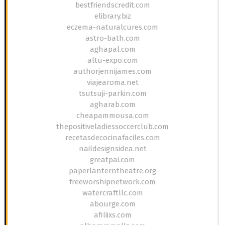
bestfriendscredit.com
elibrary.biz
eczema-naturalcures.com
astro-bath.com
aghapal.com
altu-expo.com
authorjennijames.com
viajearoma.net
tsutsuji-parkin.com
agharab.com
cheapammousa.com
thepositiveladiessoccerclub.com
recetasdecocinafaciles.com
naildesignsidea.net
greatpai.com
paperlanterntheatre.org
freeworshipnetwork.com
watercraftllc.com
abourge.com
afiliixs.com