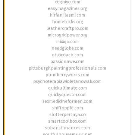
cogniyo.com
easymagazines.org
hirfanjilasmi.com
hometricks.org
leathercraftpro.com
microgridpower.org
mixiqo.com
needglobe.com
ortocoach.com
passionawe.com
pittsburghpaintingprofessionals.com
plumberryworks.com
psychoterapiawioletanowak.com
quickultimate.com
quirkyquester.com
sexmedicineformen.com
shiftripple.com
slotterpercaya.co
smartcoolbox.com
sohanjitfinances.com
soulfulhousemusic.net