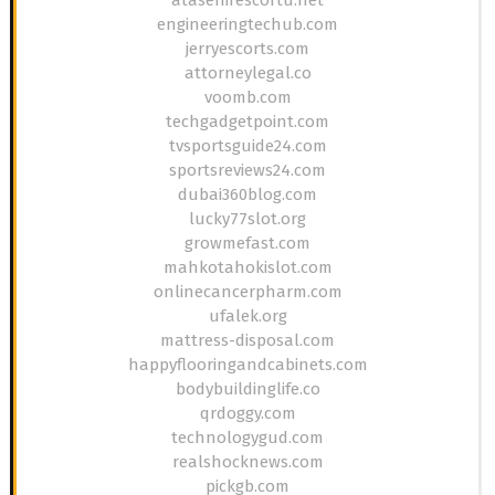
engineeringtechub.com
jerryescorts.com
attorneylegal.co
voomb.com
techgadgetpoint.com
tvsportsguide24.com
sportsreviews24.com
dubai360blog.com
lucky77slot.org
growmefast.com
mahkotahokislot.com
onlinecancerpharm.com
ufalek.org
mattress-disposal.com
happyflooringandcabinets.com
bodybuildinglife.co
qrdoggy.com
technologygud.com
realshocknews.com
pickgb.com