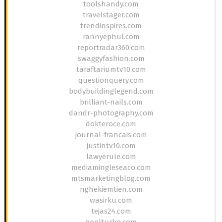
toolshandy.com
travelstager.com
trendinspires.com
rannyephul.com
reportradar360.com
swaggyfashion.com
taraftariumtv10.com
questionquery.com
bodybuildinglegend.com
brilliant-nails.com
dandr-photography.com
dokteroce.com
journal-francais.com
justintv10.com
lawyerule.com
mediamingleseaco.com
mtsmarketingblog.com
nghekiemtien.com
wasirku.com
tejas24.com
poolturbo.com