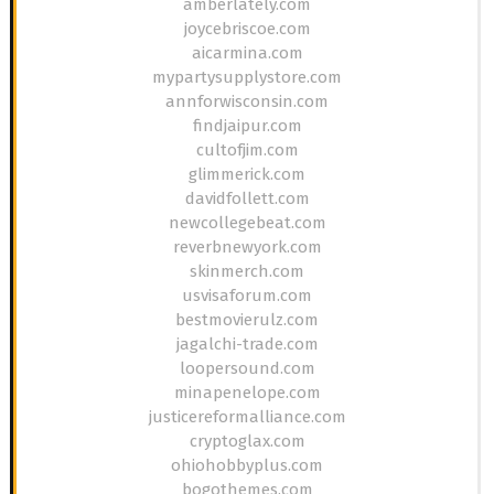
amberlately.com
joycebriscoe.com
aicarmina.com
mypartysupplystore.com
annforwisconsin.com
findjaipur.com
cultofjim.com
glimmerick.com
davidfollett.com
newcollegebeat.com
reverbnewyork.com
skinmerch.com
usvisaforum.com
bestmovierulz.com
jagalchi-trade.com
loopersound.com
minapenelope.com
justicereformalliance.com
cryptoglax.com
ohiohobbyplus.com
bogothemes.com