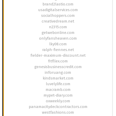
brand2lastio.com
usadigitalservices.com
socialhoppers.com
creativedream.net
n2315.com
getwebonline.com
onlyfansheaven.com
lky08.com
ralph-fiennes.net
fielder-maximum-discount.net
fitfllex.com
genesisbusinesscredit.com
inforuang.com
kindsmarket.com
luvelylife.com
macramb.com
mypet-diary.com
oxweekly.com
panamacitydeckcontractors.com
westfashions.com