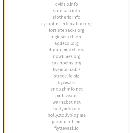
qvidsio.info
shumaio.info
slotherio.info
cysapluscertification.org
fortnitehacks.org
loginsearch.org
aodecor.org
donorsmatch.org
nowtimes.org
casinoeing.org
livemocha.biz
streetlife.biz
hyves.biz
enoughinfo.net
pinhive.net
warnabet.net
bollym4u.me
bolly2tollyblog.me
pandaclub.me
flyttevask.io