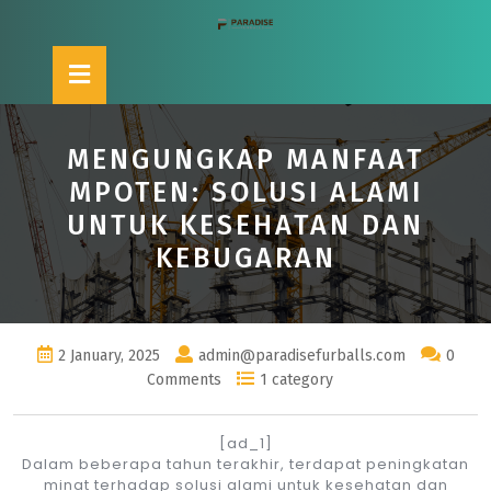
Skip
to
content
Open
Button
MENGUNGKAP MANFAAT
MPOTEN: SOLUSI ALAMI
UNTUK KESEHATAN DAN
KEBUGARAN
2 January, 2025
admin@paradisefurballs.com
0
Comments
1 category
[ad_1]
Dalam beberapa tahun terakhir, terdapat peningkatan
minat terhadap solusi alami untuk kesehatan dan