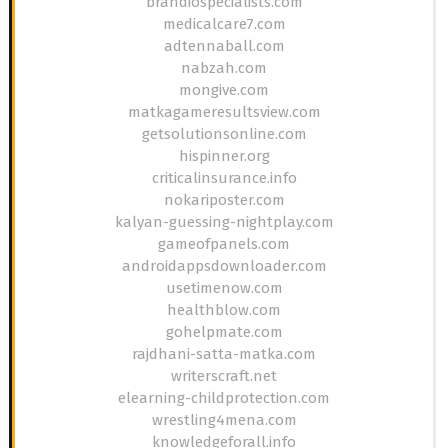
brandiospecialists.com
medicalcare7.com
adtennaball.com
nabzah.com
mongive.com
matkagameresultsview.com
getsolutionsonline.com
hispinner.org
criticalinsurance.info
nokariposter.com
kalyan-guessing-nightplay.com
gameofpanels.com
androidappsdownloader.com
usetimenow.com
healthblow.com
gohelpmate.com
rajdhani-satta-matka.com
writerscraft.net
elearning-childprotection.com
wrestling4mena.com
knowledgeforall.info