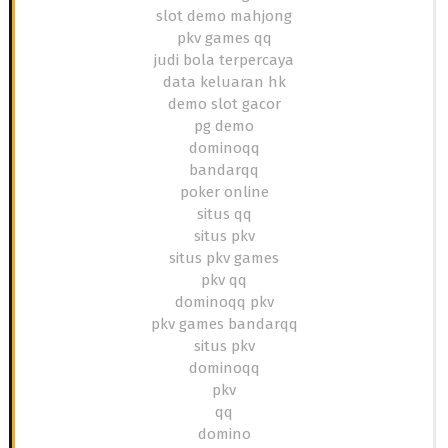
slot demo mahjong
pkv games qq
judi bola terpercaya
data keluaran hk
demo slot gacor
pg demo
dominoqq
bandarqq
poker online
situs qq
situs pkv
situs pkv games
pkv qq
dominoqq pkv
pkv games bandarqq
situs pkv
dominoqq
pkv
qq
domino