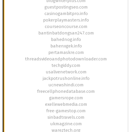
blogwriterplus.com
guestpostingseo.com
casinogambitpro.info
pokerplaymasters.info
courseoncourse.com
bantinbatdongsan247.com
bahednog.info
bahenxgek.info
pertamaskre.com
threadsvideoandphotodownloader.com
techgiddy.com
usalivenetwork.com
jackpotrushonline.info
ucnewshindi.com
freecellphonedatabase.com
gamersrope.com
exellewebmedia.com
free-gamestop.com
sinbadtravels.com
ukmagzine.com
wareztech.org