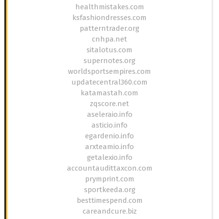
healthmistakes.com
ksfashiondresses.com
patterntrader.org
cnhpa.net
sitalotus.com
supernotes.org
worldsportsempires.com
updatecentral360.com
katamastah.com
zqscore.net
aseleraio.info
asticio.info
egardenio.info
arxteamio.info
getalexio.info
accountaudittaxcon.com
prymprint.com
sportkeeda.org
besttimespend.com
careandcure.biz