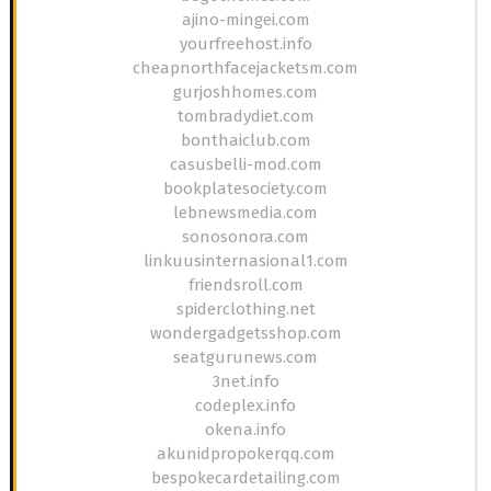
ajino-mingei.com
yourfreehost.info
cheapnorthfacejacketsm.com
gurjoshhomes.com
tombradydiet.com
bonthaiclub.com
casusbelli-mod.com
bookplatesociety.com
lebnewsmedia.com
sonosonora.com
linkuusinternasional1.com
friendsroll.com
spiderclothing.net
wondergadgetsshop.com
seatgurunews.com
3net.info
codeplex.info
okena.info
akunidpropokerqq.com
bespokecardetailing.com