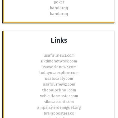
poker
bandarqq
bandarqq
Links
usafullnewz.com
uktimenetwork.com
usaworldnewz.com
todayusaexplore.com
usalocality.com
usafournewz.com
thebalochhal.com
vehicularmaster.com
vibesaccent.com
ampajavierdemiguel.org
brainboosters.co