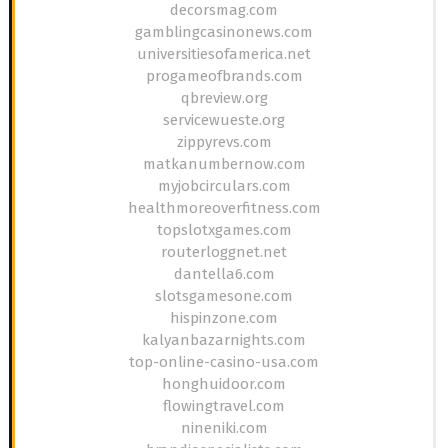
decorsmag.com
gamblingcasinonews.com
universitiesofamerica.net
progameofbrands.com
qbreview.org
servicewueste.org
zippyrevs.com
matkanumbernow.com
myjobcirculars.com
healthmoreoverfitness.com
topslotxgames.com
routerloggnet.net
dantella6.com
slotsgamesone.com
hispinzone.com
kalyanbazarnights.com
top-online-casino-usa.com
honghuidoor.com
flowingtravel.com
nineniki.com