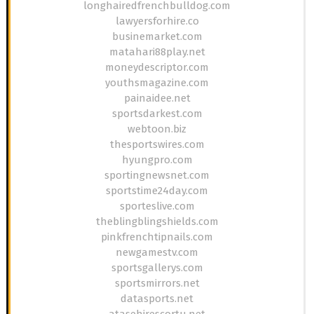
longhairedfrenchbulldog.com
lawyersforhire.co
businemarket.com
matahari88play.net
moneydescriptor.com
youthsmagazine.com
painaidee.net
sportsdarkest.com
webtoon.biz
thesportswires.com
hyungpro.com
sportingnewsnet.com
sportstime24day.com
sporteslive.com
theblingblingshields.com
pinkfrenchtipnails.com
newgamestv.com
sportsgallerys.com
sportsmirrors.net
datasports.net
atasehirescortu.net