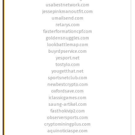
usabestnetwork.com
jessepinkmanoutfit.com
umailsend.com
retarys.com
fasterformationcpf.com
goldensnuggles.com
lookbattlemap.com
buyrdpservice.com
yesport.net
tostylo.com
yougetthat.net
sportsnetclub.com
newbestcrypto.com
oxfordsave.com
iclassicgames.com
saung-artikel.com
fasthokivip2.com
observersports.com
cryptominingplus.com
aquinoticiaspe.com