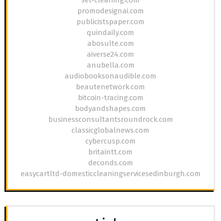
promodesignai.com
publicistspaper.com
quindaily.com
abosulte.com
aiverse24.com
anubella.com
audiobooksonaudible.com
beautenetwork.com
bitcoin-tracing.com
bodyandshapes.com
businessconsultantsroundrock.com
classicglobalnews.com
cybercusp.com
britaintt.com
deconds.com
easycartltd-domesticcleaningservicesedinburgh.com