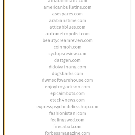
alharammallz.com
americanbulletins.com
asespares.com
arabianstime.com
atticabblues.com
autometropolist.com
beautycreamreview.com
coinmoh.com
cyclopsreview.com
dattgen.com
didoivatnang.com
dogsbarks.com
dwmsoftwarehouse.com
enjoytroyjackson.com
epicaimbots.com
etech4news.com
expresspsychedelicsshop.com
fashionistani.com
feelingswed.com
firecabal.com
forbessmagazine.com