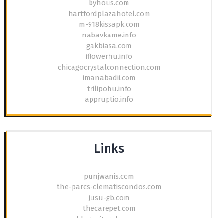
byhous.com
hartfordplazahotel.com
m-918kissapk.com
nabavkame.info
gakbiasa.com
iflowerhu.info
chicagocrystalconnection.com
imanabadii.com
trilipohu.info
appruptio.info
Links
punjwanis.com
the-parcs-clematiscondos.com
jusu-gb.com
thecarepet.com