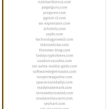
nzdriverlicence.com
pagalguru.com
pcegame.com
pgslot-r2.com
ws-expression.com
zchotels.com
zepfo.com
technologynews5.com
teknoeduka.com
thenews-blog.com
todaycryptotimes.com
usabonuscodes.com
sm-satta-makta-gods.com
softwaredegimnasios.com
soopermagazine.com
spacecoastdailys.com
readytrademark.com
renovationsrated.com
scoziarestaurant.com
seohart.com
set-cleaning.com