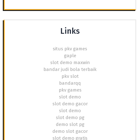
Links
situs pkv games
gaple
slot demo maxwin
bandar judi bola terbaik
pkv slot
bandarqq
pkv games
slot demo
slot demo gacor
slot demo
slot demo pg
demo slot pg
demo slot gacor
slot demo gratis