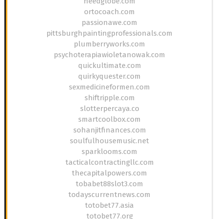
needglobe.com
ortocoach.com
passionawe.com
pittsburghpaintingprofessionals.com
plumberryworks.com
psychoterapiawioletanowak.com
quickultimate.com
quirkyquester.com
sexmedicineformen.com
shiftripple.com
slotterpercaya.co
smartcoolbox.com
sohanjitfinances.com
soulfulhousemusic.net
sparklooms.com
tacticalcontractingllc.com
thecapitalpowers.com
tobabet88slot3.com
todayscurrentnews.com
totobet77.asia
totobet77.org