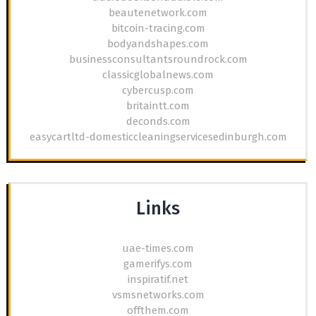
beautenetwork.com
bitcoin-tracing.com
bodyandshapes.com
businessconsultantsroundrock.com
classicglobalnews.com
cybercusp.com
britaintt.com
deconds.com
easycartltd-domesticcleaningservicesedinburgh.com
Links
uae-times.com
gamerifys.com
inspiratif.net
vsmsnetworks.com
offthem.com