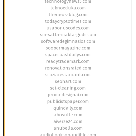
technologynews5.com
teknoeduka.com
thenews-blog.com
todaycryptotimes.com
usabonuscodes.com
sm-satta-makta-gods.com
softwaredegimnasios.com
soopermagazine.com
spacecoastdailys.com
readytrademark.com
renovationsrated.com
scoziarestaurant.com
seohart.com
set-cleaning.com
promodesignai.com
publicistspaper.com
quindaily.com
abosulte.com
aiverse24.com
anubella.com
audiobooksonaudible.com