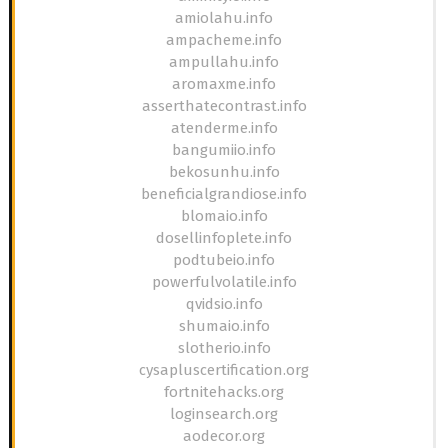
amiolahu.info
ampacheme.info
ampullahu.info
aromaxme.info
asserthatecontrast.info
atenderme.info
bangumiio.info
bekosunhu.info
beneficialgrandiose.info
blomaio.info
dosellinfoplete.info
podtubeio.info
powerfulvolatile.info
qvidsio.info
shumaio.info
slotherio.info
cysapluscertification.org
fortnitehacks.org
loginsearch.org
aodecor.org