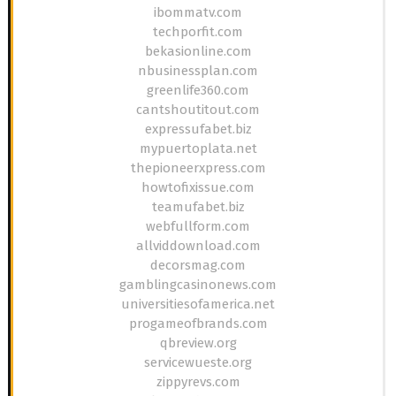
ibommatv.com
techporfit.com
bekasionline.com
nbusinessplan.com
greenlife360.com
cantshoutitout.com
expressufabet.biz
mypuertoplata.net
thepioneerxpress.com
howtofixissue.com
teamufabet.biz
webfullform.com
allviddownload.com
decorsmag.com
gamblingcasinonews.com
universitiesofamerica.net
progameofbrands.com
qbreview.org
servicewueste.org
zippyrevs.com