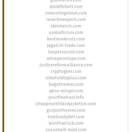
davidfollett.com
newcollegebeat.com
reverbnewyork.com
skinmerch.com
usvisaforum.com
bestmovierulz.com
jagalchi-trade.com
loopersound.com
minapenelope.com
justicereformalliance.com
cryptoglax.com
ohiohobbyplus.com
bogothemes.com
ajino-mingei.com
yourfreehost.info
cheapnorthfacejacketsm.com
gurjoshhomes.com
tombradydiet.com
bonthaiclub.com
casusbelli-mod.com