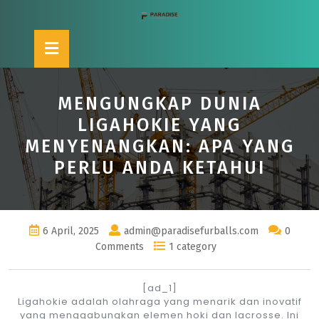
Skip
to
content
Open
Button
MENGUNGKAP DUNIA
LIGAHOKIE YANG
MENYENANGKAN: APA YANG
PERLU ANDA KETAHUI
6 April, 2025
admin@paradisefurballs.com
0
Comments
1 category
[ad_1]
Ligahokie adalah olahraga yang menarik dan inovatif
yang menggabungkan elemen hoki dan lacrosse. Ini