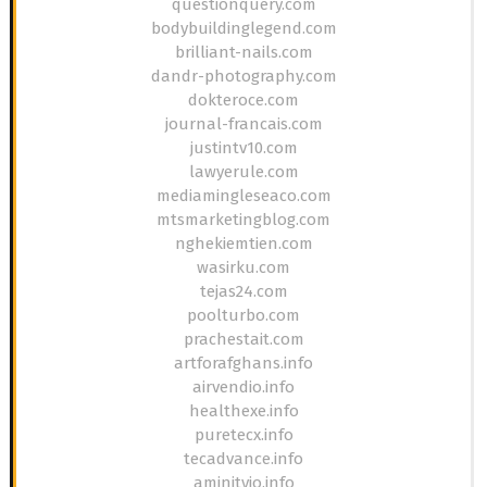
questionquery.com
bodybuildinglegend.com
brilliant-nails.com
dandr-photography.com
dokteroce.com
journal-francais.com
justintv10.com
lawyerule.com
mediamingleseaco.com
mtsmarketingblog.com
nghekiemtien.com
wasirku.com
tejas24.com
poolturbo.com
prachestait.com
artforafghans.info
airvendio.info
healthexe.info
puretecx.info
tecadvance.info
aminityio.info