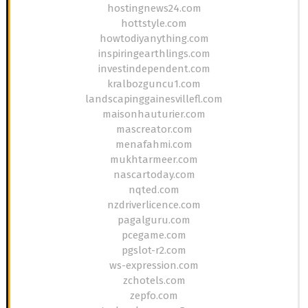
hostingnews24.com
hottstyle.com
howtodiyanything.com
inspiringearthlings.com
investindependent.com
kralbozguncu1.com
landscapinggainesvillefl.com
maisonhauturier.com
mascreator.com
menafahmi.com
mukhtarmeer.com
nascartoday.com
nqted.com
nzdriverlicence.com
pagalguru.com
pcegame.com
pgslot-r2.com
ws-expression.com
zchotels.com
zepfo.com