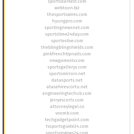
sportsdarkest.com
webtoon.biz
thesportswires.com
hyungpro.com
sportingnewsnet.com
sportstime24day.com
sporteslive.com
theblingblingshields.com
pinkfrenchtipnails.com
newgamestv.com
sportsgallerys.com
sportsmirrors.net
datasports.net
atasehirescortu.net
engineeringtechub.com
jerryescorts.com
attorneylegal.co
voomb.com
techgadgetpoint.com
tvsportsguide24.com
sportsreviews24.com