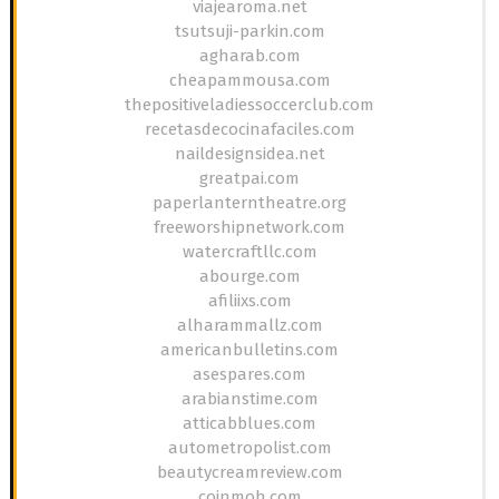
viajearoma.net
tsutsuji-parkin.com
agharab.com
cheapammousa.com
thepositiveladiessoccerclub.com
recetasdecocinafaciles.com
naildesignsidea.net
greatpai.com
paperlanterntheatre.org
freeworshipnetwork.com
watercraftllc.com
abourge.com
afiliixs.com
alharammallz.com
americanbulletins.com
asespares.com
arabianstime.com
atticabblues.com
autometropolist.com
beautycreamreview.com
coinmoh.com