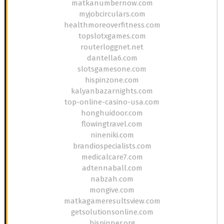
matkanumbernow.com
myjobcirculars.com
healthmoreoverfitness.com
topslotxgames.com
routerloggnet.net
dantella6.com
slotsgamesone.com
hispinzone.com
kalyanbazarnights.com
top-online-casino-usa.com
honghuidoor.com
flowingtravel.com
nineniki.com
brandiospecialists.com
medicalcare7.com
adtennaball.com
nabzah.com
mongive.com
matkagameresultsview.com
getsolutionsonline.com
hispinner.org