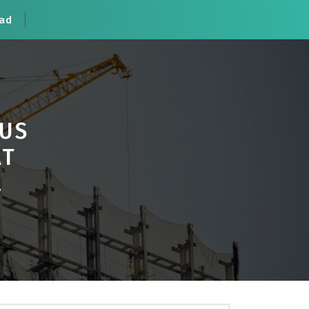
kad
TUS
AT
L