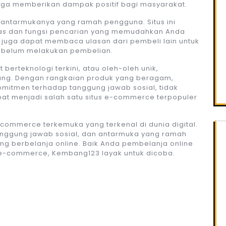
gga memberikan dampak positif bagi masyarakat.
 antarmukanya yang ramah pengguna. Situs ini
elas dan fungsi pencarian yang memudahkan Anda
juga dapat membaca ulasan dari pembeli lain untuk
belum melakukan pembelian.
berteknologi terkini, atau oleh-oleh unik,
ang. Dengan rangkaian produk yang beragam,
omitmen terhadap tanggung jawab sosial, tidak
t menjadi salah satu situs e-commerce terpopuler
commerce terkemuka yang terkenal di dunia digital.
nggung jawab sosial, dan antarmuka yang ramah
 berbelanja online. Baik Anda pembelanja online
e-commerce, Kembang123 layak untuk dicoba.