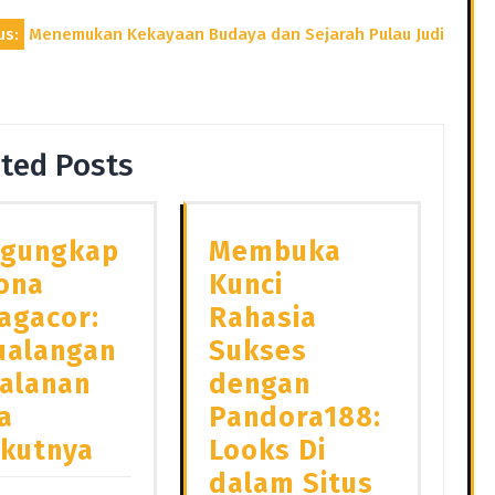
us:
Menemukan Kekayaan Budaya dan Sejarah Pulau Judi
ated Posts
gungkap
Membuka
ona
Kunci
agacor:
Rahasia
ualangan
Sukses
jalanan
dengan
a
Pandora188:
ikutnya
Looks Di
dalam Situs