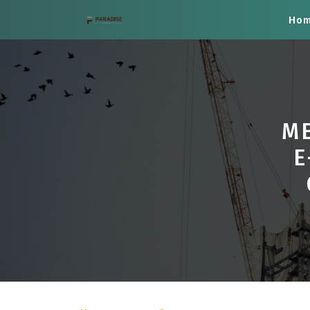
Skip
Ho
to
content
ME
E