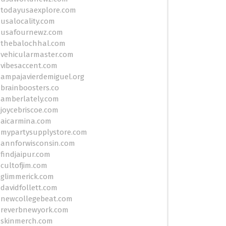
todayusaexplore.com
usalocality.com
usafournewz.com
thebalochhal.com
vehicularmaster.com
vibesaccent.com
ampajavierdemiguel.org
brainboosters.co
amberlately.com
joycebriscoe.com
aicarmina.com
mypartysupplystore.com
annforwisconsin.com
findjaipur.com
cultofjim.com
glimmerick.com
davidfollett.com
newcollegebeat.com
reverbnewyork.com
skinmerch.com