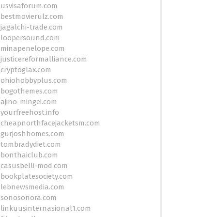
usvisaforum.com
bestmovierulz.com
jagalchi-trade.com
loopersound.com
minapenelope.com
justicereformalliance.com
cryptoglax.com
ohiohobbyplus.com
bogothemes.com
ajino-mingei.com
yourfreehost.info
cheapnorthfacejacketsm.com
gurjoshhomes.com
tombradydiet.com
bonthaiclub.com
casusbelli-mod.com
bookplatesociety.com
lebnewsmedia.com
sonosonora.com
linkuusinternasional1.com