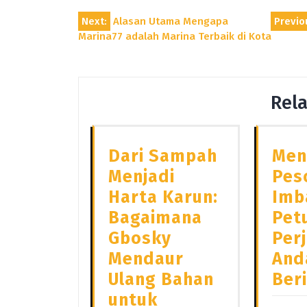
Post
Next:
Alasan Utama Mengapa
Previo
Marina77 adalah Marina Terbaik di Kota
navigation
Rel
Dari Sampah
Men
Menjadi
Pes
Harta Karun:
Imb
Bagaimana
Pet
Gbosky
Per
Mendaur
And
Ulang Bahan
Ber
untuk