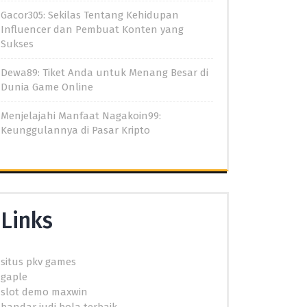
Gacor305: Sekilas Tentang Kehidupan
Influencer dan Pembuat Konten yang
Sukses
Dewa89: Tiket Anda untuk Menang Besar di
Dunia Game Online
Menjelajahi Manfaat Nagakoin99:
Keunggulannya di Pasar Kripto
Links
situs pkv games
gaple
slot demo maxwin