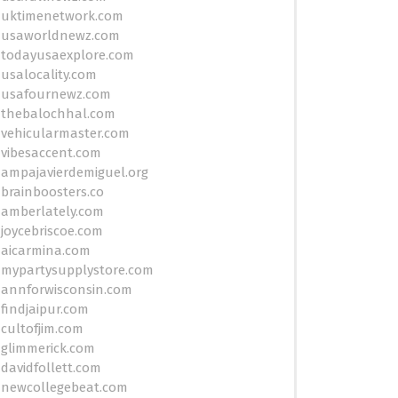
uktimenetwork.com
usaworldnewz.com
todayusaexplore.com
usalocality.com
usafournewz.com
thebalochhal.com
vehicularmaster.com
vibesaccent.com
ampajavierdemiguel.org
brainboosters.co
amberlately.com
joycebriscoe.com
aicarmina.com
mypartysupplystore.com
annforwisconsin.com
findjaipur.com
cultofjim.com
glimmerick.com
davidfollett.com
newcollegebeat.com