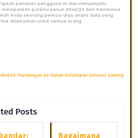
gikuti panduan pengguna ini dan menjelajahi
at melepaskan potensi penuh Atlas123 dan membawa
Apakah Anda seorang pemula atau analis data yang
ntuk ditawarkan untuk semua orang.
ddin666: Pandangan ke dalam Kehidupan Sensasi Gaming
ated Posts
ibandar:
Bagaimana