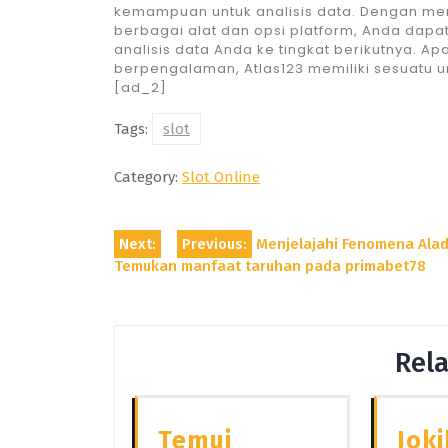
kemampuan untuk analisis data. Dengan men
berbagai alat dan opsi platform, Anda dap
analisis data Anda ke tingkat berikutnya. 
berpengalaman, Atlas123 memiliki sesuatu u
[ad_2]
Tags:
slot
Category:
Slot Online
Post
Next:
Previous:
Menjelajahi Fenomena Ala
Temukan manfaat taruhan pada primabet78
navigation
Rel
Temui
Jok