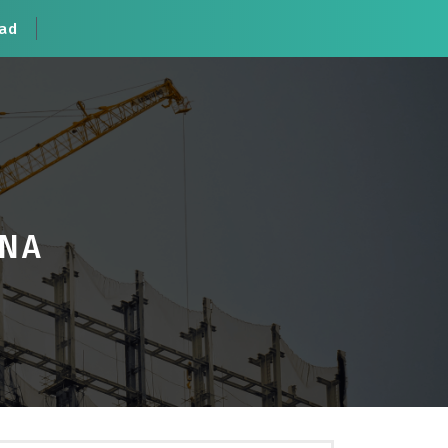
kad
UNA