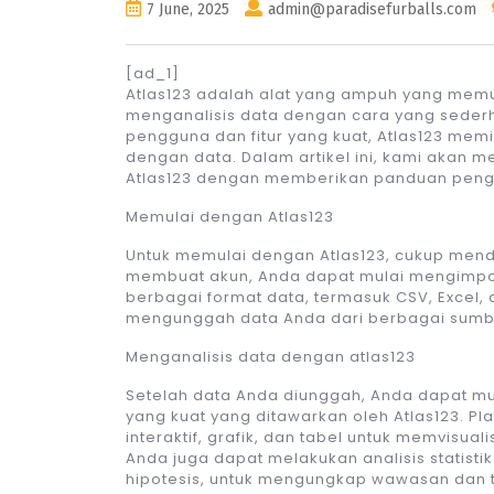
7 June, 2025
admin@paradisefurballs.com
[ad_1]
Atlas123 adalah alat yang ampuh yang mem
menganalisis data dengan cara yang sederh
pengguna dan fitur yang kuat, Atlas123 memi
dengan data. Dalam artikel ini, kami akan 
Atlas123 dengan memberikan panduan peng
Memulai dengan Atlas123
Untuk memulai dengan Atlas123, cukup mendaf
membuat akun, Anda dapat mulai mengimpor
berbagai format data, termasuk CSV, Excel
mengunggah data Anda dari berbagai sumb
Menganalisis data dengan atlas123
Setelah data Anda diunggah, Anda dapat mu
yang kuat yang ditawarkan oleh Atlas123. P
interaktif, grafik, dan tabel untuk memvisu
Anda juga dapat melakukan analisis statistik
hipotesis, untuk mengungkap wawasan dan 