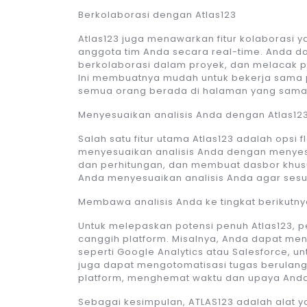
Berkolaborasi dengan Atlas123
Atlas123 juga menawarkan fitur kolaborasi
anggota tim Anda secara real-time. Anda da
berkolaborasi dalam proyek, dan melacak 
Ini membuatnya mudah untuk bekerja sama 
semua orang berada di halaman yang sama
Menyesuaikan analisis Anda dengan Atlas12
Salah satu fitur utama Atlas123 adalah opsi 
menyesuaikan analisis Anda dengan menyesu
dan perhitungan, dan membuat dasbor khusu
Anda menyesuaikan analisis Anda agar sesu
Membawa analisis Anda ke tingkat berikutn
Untuk melepaskan potensi penuh Atlas123, p
canggih platform. Misalnya, Anda dapat me
seperti Google Analytics atau Salesforce, 
juga dapat mengotomatisasi tugas berulang
platform, menghemat waktu dan upaya Anda
Sebagai kesimpulan, ATLAS123 adalah alat 