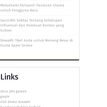
Memahami Parlay4D: Panduan Utama
untuk Pengguna Baru
Gacor305: Sekilas Tentang Kehidupan
Influencer dan Pembuat Konten yang
Sukses
Dewa89: Tiket Anda untuk Menang Besar di
Dunia Game Online
Links
situs pkv games
gaple
slot demo maxwin