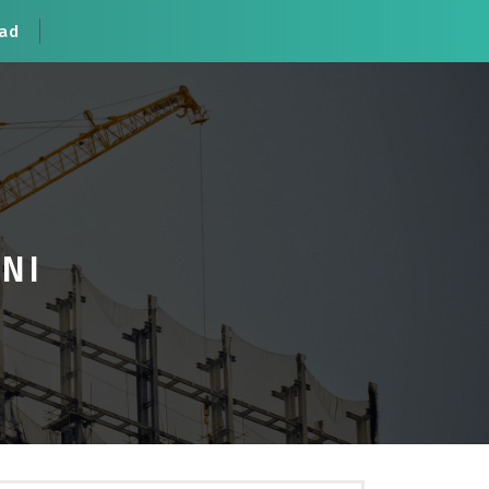
kad
NI