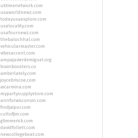
uktimenetwork.com
usaworldnewz.com
todayusaexplore.com
usalocality.com
usafournewz.com
thebalochhal.com
vehicularmaster.com
vibesaccent.com
ampajavierdemiguel.org
brainboosters.co
amberlately.com
joycebriscoe.com
aicarmina.com
mypartysupplystore.com
annforwisconsin.com
findjaipur.com
cultofjim.com
glimmerick.com
davidfollett.com
newcollegebeat.com