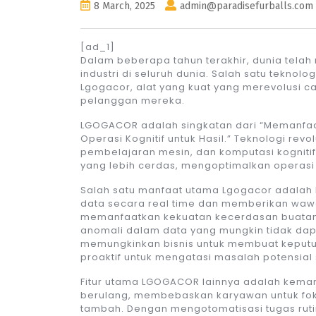
8 March, 2025
admin@paradisefurballs.com
[ad_1]
Dalam beberapa tahun terakhir, dunia telah
industri di seluruh dunia. Salah satu teknolog
Lgogacor, alat yang kuat yang merevolusi c
pelanggan mereka.
LGOGACOR adalah singkatan dari “Memanfaa
Operasi Kognitif untuk Hasil.” Teknologi re
pembelajaran mesin, dan komputasi kognit
yang lebih cerdas, mengoptimalkan operas
Salah satu manfaat utama Lgogacor adalah
data secara real time dan memberikan wawas
memanfaatkan kekuatan kecerdasan buatan, 
anomali dalam data yang mungkin tidak dapat
memungkinkan bisnis untuk membuat keputu
proaktif untuk mengatasi masalah potensial
Fitur utama LGOGACOR lainnya adalah kema
berulang, membebaskan karyawan untuk fokus
tambah. Dengan mengotomatisasi tugas rutin