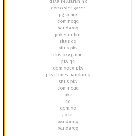
data keluaran hk
demo slot gacor
pg demo
dominoqq
bandarqq
poker online
situs qq
situs pkv
situs pkv games
pkv qq
dominoqq pkv
pkv games bandarqq
situs pkv
dominoqq
pkv
qq
domino
poker
bandarqq
bandarqq