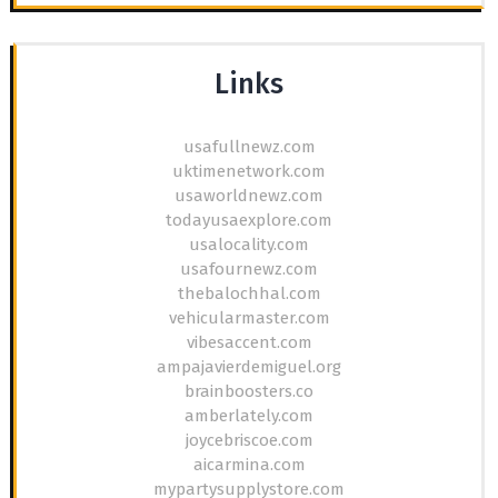
Links
usafullnewz.com
uktimenetwork.com
usaworldnewz.com
todayusaexplore.com
usalocality.com
usafournewz.com
thebalochhal.com
vehicularmaster.com
vibesaccent.com
ampajavierdemiguel.org
brainboosters.co
amberlately.com
joycebriscoe.com
aicarmina.com
mypartysupplystore.com