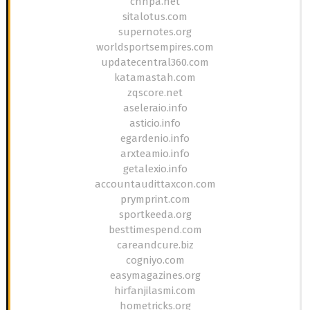
cnhpa.net
sitalotus.com
supernotes.org
worldsportsempires.com
updatecentral360.com
katamastah.com
zqscore.net
aseleraio.info
asticio.info
egardenio.info
arxteamio.info
getalexio.info
accountaudittaxcon.com
prymprint.com
sportkeeda.org
besttimespend.com
careandcure.biz
cogniyo.com
easymagazines.org
hirfanjilasmi.com
hometricks.org