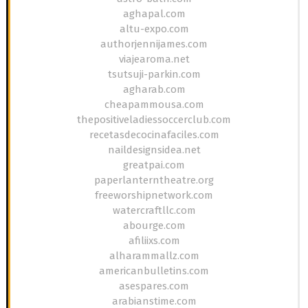
aghapal.com
altu-expo.com
authorjennijames.com
viajearoma.net
tsutsuji-parkin.com
agharab.com
cheapammousa.com
thepositiveladiessoccerclub.com
recetasdecocinafaciles.com
naildesignsidea.net
greatpai.com
paperlanterntheatre.org
freeworshipnetwork.com
watercraftllc.com
abourge.com
afiliixs.com
alharammallz.com
americanbulletins.com
asespares.com
arabianstime.com