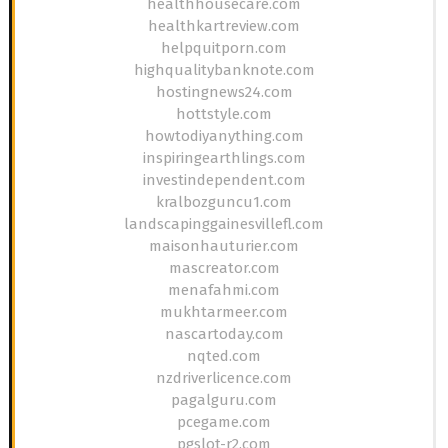
healthhousecare.com
healthkartreview.com
helpquitporn.com
highqualitybanknote.com
hostingnews24.com
hottstyle.com
howtodiyanything.com
inspiringearthlings.com
investindependent.com
kralbozguncu1.com
landscapinggainesvillefl.com
maisonhauturier.com
mascreator.com
menafahmi.com
mukhtarmeer.com
nascartoday.com
nqted.com
nzdriverlicence.com
pagalguru.com
pcegame.com
pgslot-r2.com