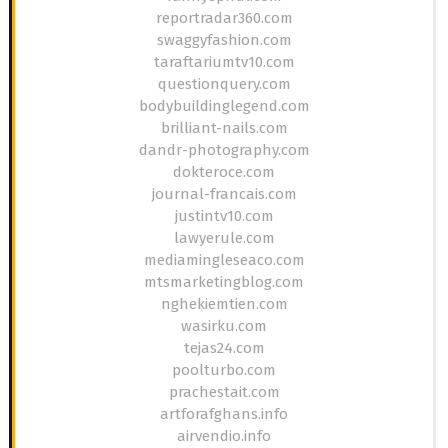
reportradar360.com
swaggyfashion.com
taraftariumtv10.com
questionquery.com
bodybuildinglegend.com
brilliant-nails.com
dandr-photography.com
dokteroce.com
journal-francais.com
justintv10.com
lawyerule.com
mediamingleseaco.com
mtsmarketingblog.com
nghekiemtien.com
wasirku.com
tejas24.com
poolturbo.com
prachestait.com
artforafghans.info
airvendio.info