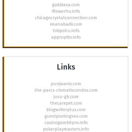
gakbiasa.com
iflowerhu.info
chicagocrystalconnection.com
imanabadii.com
trilipohu.info
appruptio.info
Links
punjwanis.com
the-parcs-clematiscondos.com
jusu-gb.com
thecarepet.com
blogwriterplus.com
guestpostingseo.com
casinogambitpro.info
pokerplaymasters.info