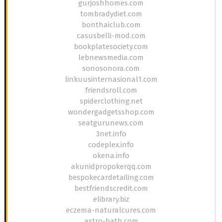
gurjoshhomes.com
tombradydiet.com
bonthaiclub.com
casusbelli-mod.com
bookplatesociety.com
lebnewsmedia.com
sonosonora.com
linkuusinternasional1.com
friendsroll.com
spiderclothing.net
wondergadgetsshop.com
seatgurunews.com
3net.info
codeplex.info
okena.info
akunidpropokerqq.com
bespokecardetailing.com
bestfriendscredit.com
elibrary.biz
eczema-naturalcures.com
astro-bath.com