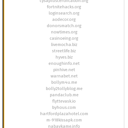
cysapluscertification.org
fortnitehacks.org
loginsearch.org
aodecor.org
donorsmatch.org
nowtimes.org
casinoeing.org
livemocha.biz
streetlife.biz
hyves.biz
enoughinfo.net
pinhive.net
warnabet.net
bollym4u.me
bolly2tollyblog.me
pandaclub.me
flyttevask.io
byhous.com
hartfordplazahotel.com
m-918kissapk.com
nabavkame.info