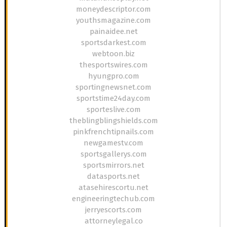
moneydescriptor.com
youthsmagazine.com
painaidee.net
sportsdarkest.com
webtoon.biz
thesportswires.com
hyungpro.com
sportingnewsnet.com
sportstime24day.com
sporteslive.com
theblingblingshields.com
pinkfrenchtipnails.com
newgamestv.com
sportsgallerys.com
sportsmirrors.net
datasports.net
atasehirescortu.net
engineeringtechub.com
jerryescorts.com
attorneylegal.co