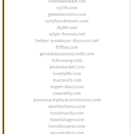
creativedream.net
n2315.com
getwebonline.com
onlyfansheaven.com
lky08.com
ralph-fiennes.net
fielder-maximum-discount.net
fitfllex.com
genesisbusinesscredit.com
inforuang.com
kindsmarket.com
luvelylife.com
macramb.com
mypet-diary.com
oxweekly.com
panamacitydeckcontractors.com
westfashions.com
toolshandy.com
travelstager.com
trendinspires.com
rannyephul.com