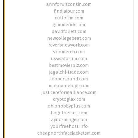
annforwisconsin.com
findjaipur.com
cultofjim.com
glimmerick.com
davidfollett.com
newcollegebeat.com
reverbnewyork.com
skinmerch.com
usvisaforum.com
bestmovierulz.com
jagalchi-trade.com
loopersound.com
minapenelope.com
justicereformalliance.com
cryptoglax.com
ohiohobbyplus.com
bogothemes.com
ajino-mingei.com
yourfreehost.info
cheapnorthfacejacketsm.com