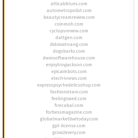
atticabblues.com
autometropolist.com
beautycreamreview.com
coinmoh.com
cyclopsreview.com
dattgen.com
didoivatnang.com
dogsbarks.com
dwmsoftwarehouse.com
enjoytroyjackson.com
epicaimbots.com
etech4news.com
expresspsychedelicsshop.com
fashionistani.com
feelingswed.com
firecabal.com
forbessmagazine.com
globalmarketlivetoday.com
gpl-license.com
grow2every.com