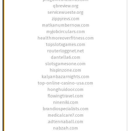
qbreview.org
servicewueste.org
zippyrevs.com
matkanumbernow.com
myjobcirculars.com
healthmoreoverfitness.com
topslotxgames.com
routerloggnet.net
dantella6.com
slotsgamesone.com
hispinzone.com
kalyanbazarnights.com
top-online-casino-usa.com
honghuidoor.com
flowingtravel.com
nineniki.com
brandiospecialists.com
medicalcare7.com
adtennaball.com
nabzah.com