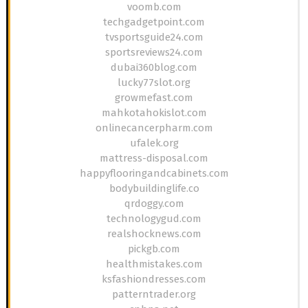
voomb.com
techgadgetpoint.com
tvsportsguide24.com
sportsreviews24.com
dubai360blog.com
lucky77slot.org
growmefast.com
mahkotahokislot.com
onlinecancerpharm.com
ufalek.org
mattress-disposal.com
happyflooringandcabinets.com
bodybuildinglife.co
qrdoggy.com
technologygud.com
realshocknews.com
pickgb.com
healthmistakes.com
ksfashiondresses.com
patterntrader.org