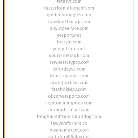
retarys.com
fasterformationcpf.com
goldensnuggles.com
lookbattlemap.com
buyrdpservice.com
yesport.net
tostylo.com
yougetthat.net
sportsnetclub.com
newbestcrypto.com
oxfordsave.com
iclassicgames.com
saung-artikel.com
fasthokivip2.com
observersports.com
cryptominingplus.com
aquinoticiaspe.com
longhairedfrenchbulldog.com
lawyersforhire.co
businemarket.com
matahari88play.net