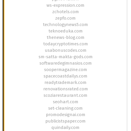
ws-expression.com
zchotels.com
zepfo.com
technologynews5.com
teknoeduka.com
thenews-blog.com
todaycryptotimes.com
usabonuscodes.com
sm-satta-makta-gods.com
softwaredegimnasios.com
soopermagazine.com
spacecoastdailys.com
readytrademark.com
renovationsrated.com
scoziarestaurant.com
seohart.com
set-cleaning.com
promodesignai.com
publicistspaper.com
quindaily.com