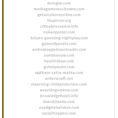
mongive.com
matkagameresultsview.com
getsolutionsonline.com
hispinner.org
criticalinsurance.info
nokariposter.com
kalyan-guessing-nightplay.com
gameofpanels.com
androidappsdownloader.com
usetimenow.com
healthblow.com
gohelpmate.com
rajdhani-satta-matka.com
writerscraft.net
elearning-childprotection.com
wrestling4mena.com
knowledgeforall.info
brand2lastio.com
usadigitalservices.com
socialhoppers.com