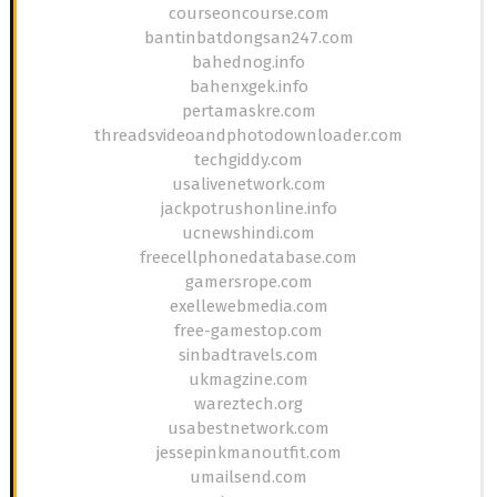
courseoncourse.com
bantinbatdongsan247.com
bahednog.info
bahenxgek.info
pertamaskre.com
threadsvideoandphotodownloader.com
techgiddy.com
usalivenetwork.com
jackpotrushonline.info
ucnewshindi.com
freecellphonedatabase.com
gamersrope.com
exellewebmedia.com
free-gamestop.com
sinbadtravels.com
ukmagzine.com
wareztech.org
usabestnetwork.com
jessepinkmanoutfit.com
umailsend.com