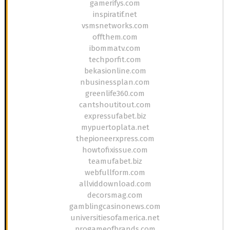
gamerifys.com
inspiratif.net
vsmsnetworks.com
offthem.com
ibommatv.com
techporfit.com
bekasionline.com
nbusinessplan.com
greenlife360.com
cantshoutitout.com
expressufabet.biz
mypuertoplata.net
thepioneerxpress.com
howtofixissue.com
teamufabet.biz
webfullform.com
allviddownload.com
decorsmag.com
gamblingcasinonews.com
universitiesofamerica.net
progameofbrands.com