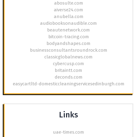
abosulte.com
aiverse24.com
anubella.com
audiobooksonaudible.com
beautenetwork.com
bitcoin-tracing.com
bodyandshapes.com
businessconsultantsroundrock.com
classicglobalnews.com
cybercusp.com
britaintt.com
deconds.com
easycartltd-domesticcleaningservicesedinburgh.com
Links
uae-times.com