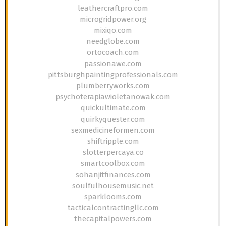
leathercraftpro.com
microgridpower.org
mixiqo.com
needglobe.com
ortocoach.com
passionawe.com
pittsburghpaintingprofessionals.com
plumberryworks.com
psychoterapiawioletanowak.com
quickultimate.com
quirkyquester.com
sexmedicineformen.com
shiftripple.com
slotterpercaya.co
smartcoolbox.com
sohanjitfinances.com
soulfulhousemusic.net
sparklooms.com
tacticalcontractingllc.com
thecapitalpowers.com