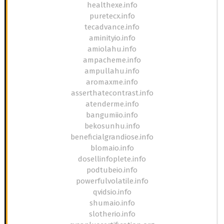
healthexe.info
puretecx.info
tecadvance.info
aminityio.info
amiolahu.info
ampacheme.info
ampullahu.info
aromaxme.info
asserthatecontrast.info
atenderme.info
bangumiio.info
bekosunhu.info
beneficialgrandiose.info
blomaio.info
dosellinfoplete.info
podtubeio.info
powerfulvolatile.info
qvidsio.info
shumaio.info
slotherio.info