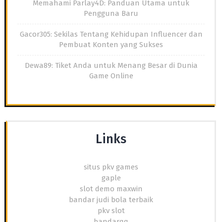
Memahami Parlay4D: Panduan Utama untuk
Pengguna Baru
Gacor305: Sekilas Tentang Kehidupan Influencer dan
Pembuat Konten yang Sukses
Dewa89: Tiket Anda untuk Menang Besar di Dunia
Game Online
Links
situs pkv games
gaple
slot demo maxwin
bandar judi bola terbaik
pkv slot
bandarqq