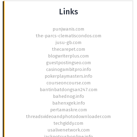
Links
punjwanis.com
the-parcs-clematiscondos.com
jusu-gb.com
thecarepet.com
blogwriterplus.com
guestpostingseo.com
casinogambitpro.info
pokerplaymasters.info
courseoncourse.com
bantinbatdongsan247.com
bahednog.info
bahenxgek.info
pertamaskre.com
threadsvideoandphotodownloader.com
techgiddy.com
usalivenetwork.com
jackpotrushonline.info