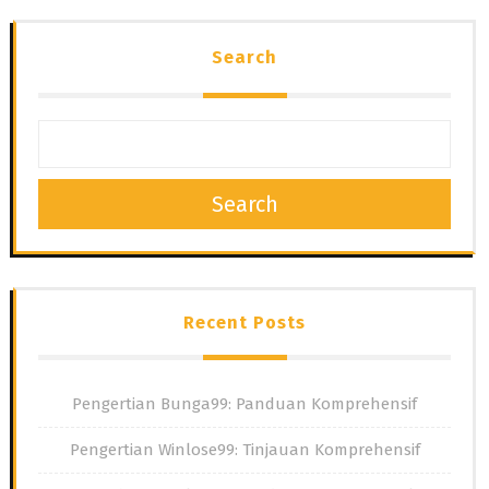
Search
Search
Recent Posts
Pengertian Bunga99: Panduan Komprehensif
Pengertian Winlose99: Tinjauan Komprehensif