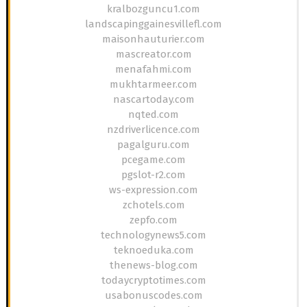
kralbozguncu1.com
landscapinggainesvillefl.com
maisonhauturier.com
mascreator.com
menafahmi.com
mukhtarmeer.com
nascartoday.com
nqted.com
nzdriverlicence.com
pagalguru.com
pcegame.com
pgslot-r2.com
ws-expression.com
zchotels.com
zepfo.com
technologynews5.com
teknoeduka.com
thenews-blog.com
todaycryptotimes.com
usabonuscodes.com