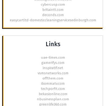
cybercusp.com
britaintt.com
deconds.com
easycartltd-domesticcleaningservicesedinburgh.com
Links
uae-times.com
gamerifys.com
inspiratif.net
vsmsnetworks.com
offthem.com
ibommatv.com
techporfit.com
bekasionline.com
nbusinessplan.com
greenlife360.com