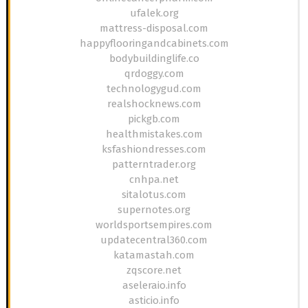
ufalek.org
mattress-disposal.com
happyflooringandcabinets.com
bodybuildinglife.co
qrdoggy.com
technologygud.com
realshocknews.com
pickgb.com
healthmistakes.com
ksfashiondresses.com
patterntrader.org
cnhpa.net
sitalotus.com
supernotes.org
worldsportsempires.com
updatecentral360.com
katamastah.com
zqscore.net
aseleraio.info
asticio.info