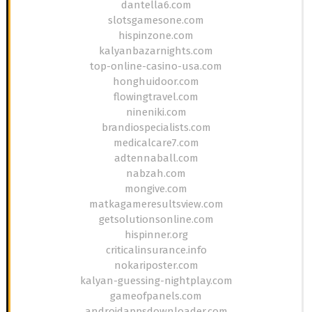
dantella6.com
slotsgamesone.com
hispinzone.com
kalyanbazarnights.com
top-online-casino-usa.com
honghuidoor.com
flowingtravel.com
nineniki.com
brandiospecialists.com
medicalcare7.com
adtennaball.com
nabzah.com
mongive.com
matkagameresultsview.com
getsolutionsonline.com
hispinner.org
criticalinsurance.info
nokariposter.com
kalyan-guessing-nightplay.com
gameofpanels.com
androidappsdownloader.com