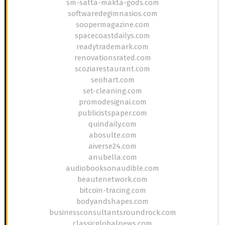
sm-satta-makta-gods.com
softwaredegimnasios.com
soopermagazine.com
spacecoastdailys.com
readytrademark.com
renovationsrated.com
scoziarestaurant.com
seohart.com
set-cleaning.com
promodesignai.com
publicistspaper.com
quindaily.com
abosulte.com
aiverse24.com
anubella.com
audiobooksonaudible.com
beautenetwork.com
bitcoin-tracing.com
bodyandshapes.com
businessconsultantsroundrock.com
classicglobalnews.com