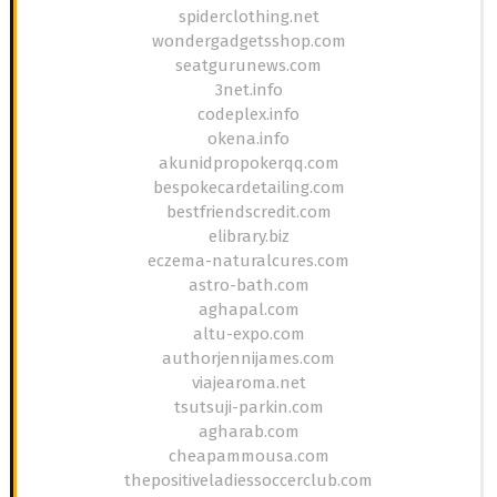
spiderclothing.net
wondergadgetsshop.com
seatgurunews.com
3net.info
codeplex.info
okena.info
akunidpropokerqq.com
bespokecardetailing.com
bestfriendscredit.com
elibrary.biz
eczema-naturalcures.com
astro-bath.com
aghapal.com
altu-expo.com
authorjennijames.com
viajearoma.net
tsutsuji-parkin.com
agharab.com
cheapammousa.com
thepositiveladiessoccerclub.com