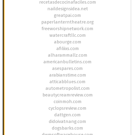
recetasdecocinafaciles.com
naildesignsidea.net
greatpai.com
paperlanterntheatre.org
freeworshipnetwork.com
watercraftllc.com
abourge.com
afiliixs.com
alharammallz.com
americanbulletins.com
asespares.com
arabianstime.com
atticabblues.com
autometropolist.com
beautycreamreview.com
coinmoh.com
cyclopsreview.com
dattgen.com
didoivatnang.com
dogsbarks.com
dwmsoftwarehouse.com