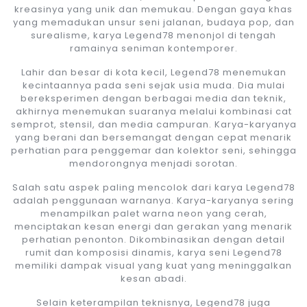
kreasinya yang unik dan memukau. Dengan gaya khas
yang memadukan unsur seni jalanan, budaya pop, dan
surealisme, karya Legend78 menonjol di tengah
ramainya seniman kontemporer.
Lahir dan besar di kota kecil, Legend78 menemukan
kecintaannya pada seni sejak usia muda. Dia mulai
bereksperimen dengan berbagai media dan teknik,
akhirnya menemukan suaranya melalui kombinasi cat
semprot, stensil, dan media campuran. Karya-karyanya
yang berani dan bersemangat dengan cepat menarik
perhatian para penggemar dan kolektor seni, sehingga
mendorongnya menjadi sorotan.
Salah satu aspek paling mencolok dari karya Legend78
adalah penggunaan warnanya. Karya-karyanya sering
menampilkan palet warna neon yang cerah,
menciptakan kesan energi dan gerakan yang menarik
perhatian penonton. Dikombinasikan dengan detail
rumit dan komposisi dinamis, karya seni Legend78
memiliki dampak visual yang kuat yang meninggalkan
kesan abadi.
Selain keterampilan teknisnya, Legend78 juga