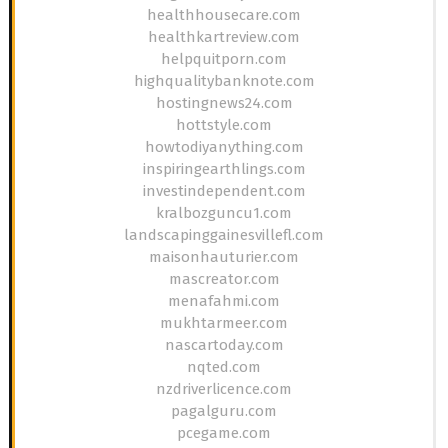
healthhousecare.com
healthkartreview.com
helpquitporn.com
highqualitybanknote.com
hostingnews24.com
hottstyle.com
howtodiyanything.com
inspiringearthlings.com
investindependent.com
kralbozguncu1.com
landscapinggainesvillefl.com
maisonhauturier.com
mascreator.com
menafahmi.com
mukhtarmeer.com
nascartoday.com
nqted.com
nzdriverlicence.com
pagalguru.com
pcegame.com