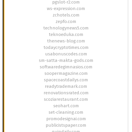
pgslot-r2.com
ws-expression.com
zchotels.com
zepfo.com
technologynews5.com
teknoeduka.com
thenews-blog.com
todaycryptotimes.com
usabonuscodes.com
sm-satta-makta-gods.com
softwaredegimnasios.com
soopermagazine.com
spacecoastdailys.com
readytrademark.com
renovationsrated.com
scoziarestaurant.com
seohart.com
set-cleaning.com
promodesignai.com
publicistspaper.com
quindaily.com