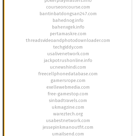
pokerplaymasters.info
courseoncourse.com
bantinbatdongsan247.com
bahednog.info
bahenxgek.info
pertamaskre.com
threadsvideoandphotodownloader.com
techgiddy.com
usalivenetwork.com
jackpotrushonline.info
ucnewshindi.com
freecellphonedatabase.com
gamersrope.com
exellewebmedia.com
free-gamestop.com
sinbadtravels.com
ukmagzine.com
wareztech.org
usabestnetwork.com
jessepinkmanoutfit.com
umailsend.com