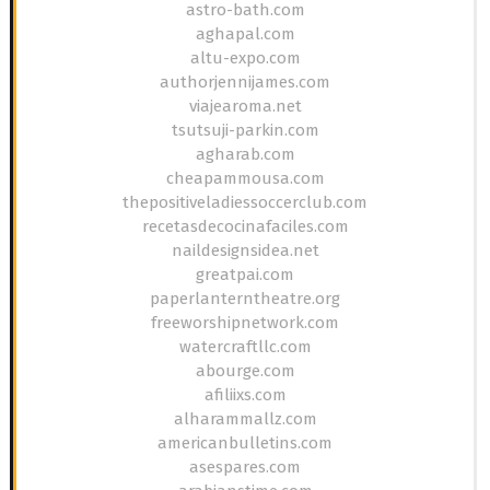
astro-bath.com
aghapal.com
altu-expo.com
authorjennijames.com
viajearoma.net
tsutsuji-parkin.com
agharab.com
cheapammousa.com
thepositiveladiessoccerclub.com
recetasdecocinafaciles.com
naildesignsidea.net
greatpai.com
paperlanterntheatre.org
freeworshipnetwork.com
watercraftllc.com
abourge.com
afiliixs.com
alharammallz.com
americanbulletins.com
asespares.com