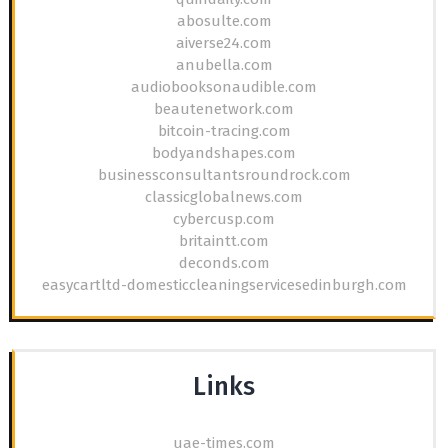
abosulte.com
aiverse24.com
anubella.com
audiobooksonaudible.com
beautenetwork.com
bitcoin-tracing.com
bodyandshapes.com
businessconsultantsroundrock.com
classicglobalnews.com
cybercusp.com
britaintt.com
deconds.com
easycartltd-domesticcleaningservicesedinburgh.com
Links
uae-times.com