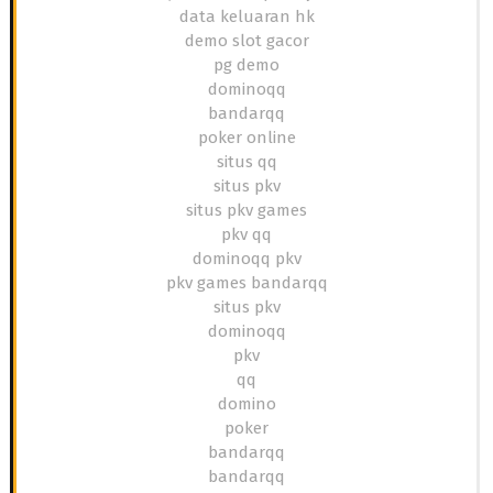
data keluaran hk
demo slot gacor
pg demo
dominoqq
bandarqq
poker online
situs qq
situs pkv
situs pkv games
pkv qq
dominoqq pkv
pkv games bandarqq
situs pkv
dominoqq
pkv
qq
domino
poker
bandarqq
bandarqq