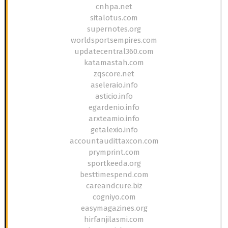
cnhpa.net
sitalotus.com
supernotes.org
worldsportsempires.com
updatecentral360.com
katamastah.com
zqscore.net
aseleraio.info
asticio.info
egardenio.info
arxteamio.info
getalexio.info
accountaudittaxcon.com
prymprint.com
sportkeeda.org
besttimespend.com
careandcure.biz
cogniyo.com
easymagazines.org
hirfanjilasmi.com