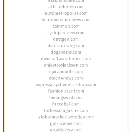
arabianstime.com
atticabblues.com
autometropolist.com
beautycreamreview.com
coinmoh.com
cyclopsreview.com
dattgen.com
didoivatnang.com
dogsbarks.com
dwmsoftwarehouse.com
enjoytroyjackson.com
epicaimbots.com
etech4news.com
expresspsychedelicsshop.com
fashionistani.com
feelingswed.com
firecabal.com
forbessmagazine.com
globalmarketlivetoday.com
gpl-license.com
grow2every.com