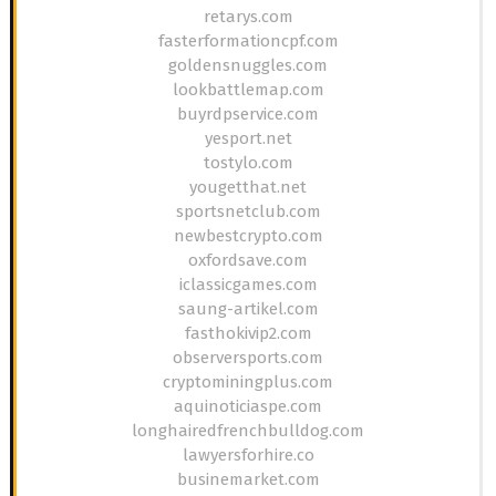
retarys.com
fasterformationcpf.com
goldensnuggles.com
lookbattlemap.com
buyrdpservice.com
yesport.net
tostylo.com
yougetthat.net
sportsnetclub.com
newbestcrypto.com
oxfordsave.com
iclassicgames.com
saung-artikel.com
fasthokivip2.com
observersports.com
cryptominingplus.com
aquinoticiaspe.com
longhairedfrenchbulldog.com
lawyersforhire.co
businemarket.com