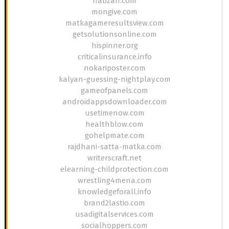
nabzah.com
mongive.com
matkagameresultsview.com
getsolutionsonline.com
hispinner.org
criticalinsurance.info
nokariposter.com
kalyan-guessing-nightplay.com
gameofpanels.com
androidappsdownloader.com
usetimenow.com
healthblow.com
gohelpmate.com
rajdhani-satta-matka.com
writerscraft.net
elearning-childprotection.com
wrestling4mena.com
knowledgeforall.info
brand2lastio.com
usadigitalservices.com
socialhoppers.com