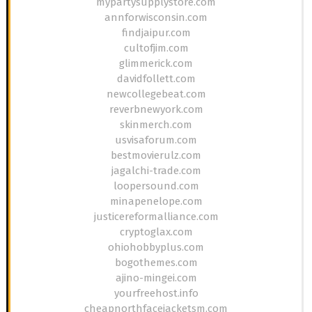
mypartysupplystore.com
annforwisconsin.com
findjaipur.com
cultofjim.com
glimmerick.com
davidfollett.com
newcollegebeat.com
reverbnewyork.com
skinmerch.com
usvisaforum.com
bestmovierulz.com
jagalchi-trade.com
loopersound.com
minapenelope.com
justicereformalliance.com
cryptoglax.com
ohiohobbyplus.com
bogothemes.com
ajino-mingei.com
yourfreehost.info
cheapnorthfacejacketsm.com