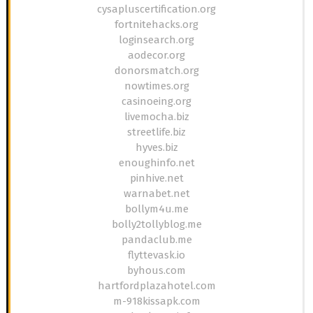
cysapluscertification.org
fortnitehacks.org
loginsearch.org
aodecor.org
donorsmatch.org
nowtimes.org
casinoeing.org
livemocha.biz
streetlife.biz
hyves.biz
enoughinfo.net
pinhive.net
warnabet.net
bollym4u.me
bolly2tollyblog.me
pandaclub.me
flyttevask.io
byhous.com
hartfordplazahotel.com
m-918kissapk.com