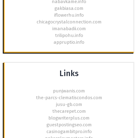
nabavkame.info
gakbiasa.com
iflowerhu.info
chicagocrystalconnection.com
imanabadii.com
trilipohu.info
appruptio.info
Links
punjwanis.com
the-parcs-clematiscondos.com
jusu-gb.com
thecarepet.com
blogwriterplus.com
guestpostingseo.com
casinogambitpro.info