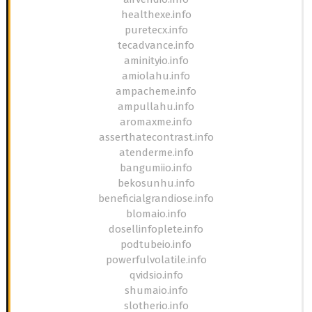
healthexe.info
puretecx.info
tecadvance.info
aminityio.info
amiolahu.info
ampacheme.info
ampullahu.info
aromaxme.info
asserthatecontrast.info
atenderme.info
bangumiio.info
bekosunhu.info
beneficialgrandiose.info
blomaio.info
dosellinfoplete.info
podtubeio.info
powerfulvolatile.info
qvidsio.info
shumaio.info
slotherio.info