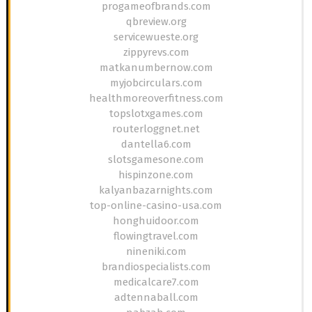
progameofbrands.com
qbreview.org
servicewueste.org
zippyrevs.com
matkanumbernow.com
myjobcirculars.com
healthmoreoverfitness.com
topslotxgames.com
routerloggnet.net
dantella6.com
slotsgamesone.com
hispinzone.com
kalyanbazarnights.com
top-online-casino-usa.com
honghuidoor.com
flowingtravel.com
nineniki.com
brandiospecialists.com
medicalcare7.com
adtennaball.com