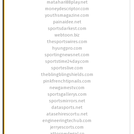
matahari88play.net
moneydescriptor.com
youthsmagazine.com
painaidee.net
sportsdarkest.com
webtoon.biz
thesportswires.com
hyungpro.com
sportingnewsnet.com
sportstime24day.com
sporteslive.com
theblingblingshields.com
pinkfrenchtipnails.com
newgamestv.com
sportsgallerys.com
sportsmirrors.net
datasports.net
atasehirescortu.net
engineeringtechub.com
jerryescorts.com
attorneylegal.co