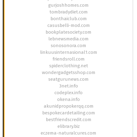
gurjoshhomes.com
tombradydiet.com
bonthaiclub.com
casusbelli-mod.com
bookplatesociety.com
lebnewsmedia.com
sonosonora.com
linkuusinternasional1.com
friendsroll.com
spiderclothing.net
wondergadgetsshop.com
seatgurunews.com
3net.info
codeplex.info
okena.info
akunidpropokerqq.com
bespokecardetailing.com
bestfriendscredit.com
elibrary.biz
eczema-naturalcures.com