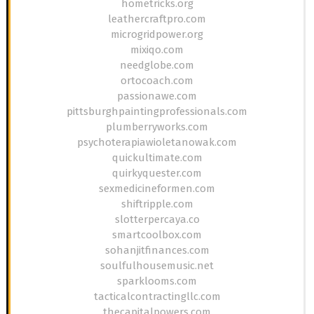
hometricks.org
leathercraftpro.com
microgridpower.org
mixiqo.com
needglobe.com
ortocoach.com
passionawe.com
pittsburghpaintingprofessionals.com
plumberryworks.com
psychoterapiawioletanowak.com
quickultimate.com
quirkyquester.com
sexmedicineformen.com
shiftripple.com
slotterpercaya.co
smartcoolbox.com
sohanjitfinances.com
soulfulhousemusic.net
sparklooms.com
tacticalcontractingllc.com
thecapitalpowers.com