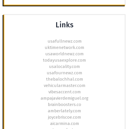
Links
usafullnewz.com
uktimenetwork.com
usaworldnewz.com
todayusaexplore.com
usalocality.com
usafournewz.com
thebalochhal.com
vehicularmaster.com
vibesaccent.com
ampajavierdemiguel.org
brainboosters.co
amberlately.com
joycebriscoe.com
aicarmina.com