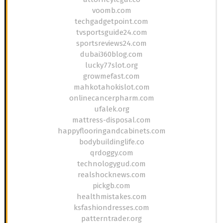
voomb.com
techgadgetpoint.com
tvsportsguide24.com
sportsreviews24.com
dubai360blog.com
lucky77slot.org
growmefast.com
mahkotahokislot.com
onlinecancerpharm.com
ufalek.org
mattress-disposal.com
happyflooringandcabinets.com
bodybuildinglife.co
qrdoggy.com
technologygud.com
realshocknews.com
pickgb.com
healthmistakes.com
ksfashiondresses.com
patterntrader.org