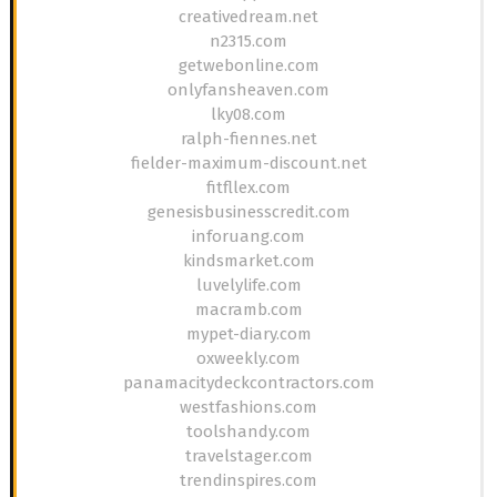
creativedream.net
n2315.com
getwebonline.com
onlyfansheaven.com
lky08.com
ralph-fiennes.net
fielder-maximum-discount.net
fitfllex.com
genesisbusinesscredit.com
inforuang.com
kindsmarket.com
luvelylife.com
macramb.com
mypet-diary.com
oxweekly.com
panamacitydeckcontractors.com
westfashions.com
toolshandy.com
travelstager.com
trendinspires.com