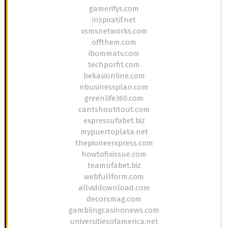
gamerifys.com
inspiratif.net
vsmsnetworks.com
offthem.com
ibommatv.com
techporfit.com
bekasionline.com
nbusinessplan.com
greenlife360.com
cantshoutitout.com
expressufabet.biz
mypuertoplata.net
thepioneerxpress.com
howtofixissue.com
teamufabet.biz
webfullform.com
allviddownload.com
decorsmag.com
gamblingcasinonews.com
universitiesofamerica.net