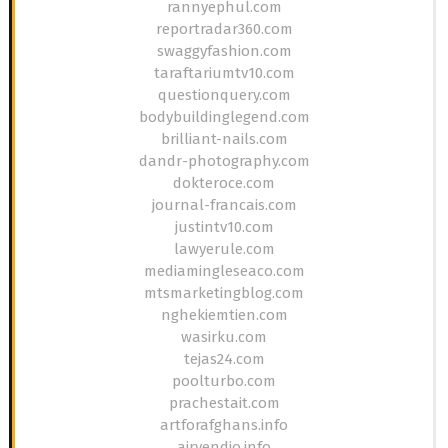
rannyephul.com
reportradar360.com
swaggyfashion.com
taraftariumtv10.com
questionquery.com
bodybuildinglegend.com
brilliant-nails.com
dandr-photography.com
dokteroce.com
journal-francais.com
justintv10.com
lawyerule.com
mediamingleseaco.com
mtsmarketingblog.com
nghekiemtien.com
wasirku.com
tejas24.com
poolturbo.com
prachestait.com
artforafghans.info
airvendio.info