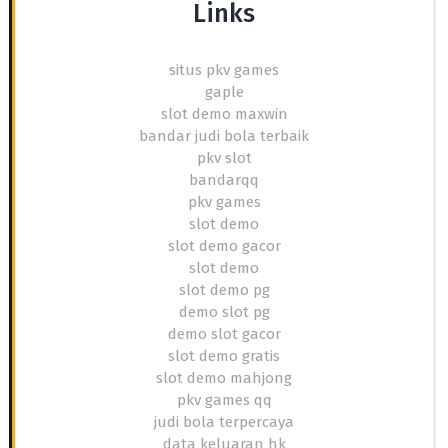
Links
situs pkv games
gaple
slot demo maxwin
bandar judi bola terbaik
pkv slot
bandarqq
pkv games
slot demo
slot demo gacor
slot demo
slot demo pg
demo slot pg
demo slot gacor
slot demo gratis
slot demo mahjong
pkv games qq
judi bola terpercaya
data keluaran hk