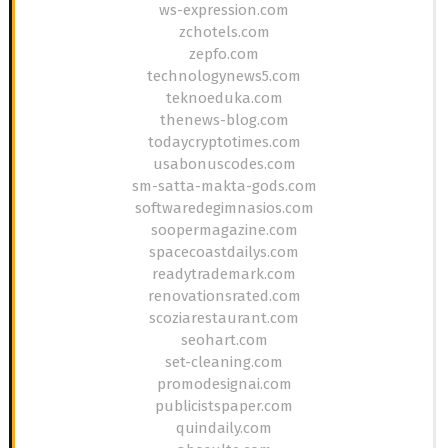
ws-expression.com
zchotels.com
zepfo.com
technologynews5.com
teknoeduka.com
thenews-blog.com
todaycryptotimes.com
usabonuscodes.com
sm-satta-makta-gods.com
softwaredegimnasios.com
soopermagazine.com
spacecoastdailys.com
readytrademark.com
renovationsrated.com
scoziarestaurant.com
seohart.com
set-cleaning.com
promodesignai.com
publicistspaper.com
quindaily.com