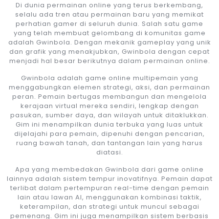
Di dunia permainan online yang terus berkembang,
selalu ada tren atau permainan baru yang memikat
perhatian gamer di seluruh dunia. Salah satu game
yang telah membuat gelombang di komunitas game
adalah Gwinbola. Dengan mekanik gameplay yang unik
dan grafik yang menakjubkan, Gwinbola dengan cepat
menjadi hal besar berikutnya dalam permainan online.
Gwinbola adalah game online multipemain yang
menggabungkan elemen strategi, aksi, dan permainan
peran. Pemain bertugas membangun dan mengelola
kerajaan virtual mereka sendiri, lengkap dengan
pasukan, sumber daya, dan wilayah untuk ditaklukkan.
Gim ini menampilkan dunia terbuka yang luas untuk
dijelajahi para pemain, dipenuhi dengan pencarian,
ruang bawah tanah, dan tantangan lain yang harus
diatasi.
Apa yang membedakan Gwinbola dari game online
lainnya adalah sistem tempur inovatifnya. Pemain dapat
terlibat dalam pertempuran real-time dengan pemain
lain atau lawan AI, menggunakan kombinasi taktik,
keterampilan, dan strategi untuk muncul sebagai
pemenang. Gim ini juga menampilkan sistem berbasis