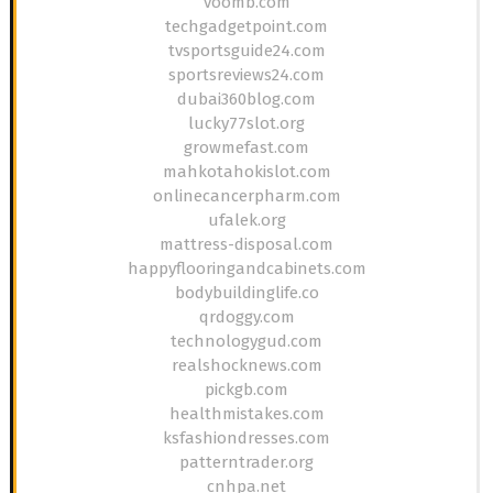
voomb.com
techgadgetpoint.com
tvsportsguide24.com
sportsreviews24.com
dubai360blog.com
lucky77slot.org
growmefast.com
mahkotahokislot.com
onlinecancerpharm.com
ufalek.org
mattress-disposal.com
happyflooringandcabinets.com
bodybuildinglife.co
qrdoggy.com
technologygud.com
realshocknews.com
pickgb.com
healthmistakes.com
ksfashiondresses.com
patterntrader.org
cnhpa.net