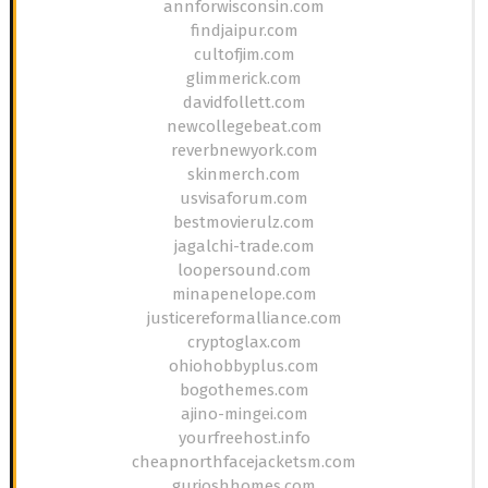
annforwisconsin.com
findjaipur.com
cultofjim.com
glimmerick.com
davidfollett.com
newcollegebeat.com
reverbnewyork.com
skinmerch.com
usvisaforum.com
bestmovierulz.com
jagalchi-trade.com
loopersound.com
minapenelope.com
justicereformalliance.com
cryptoglax.com
ohiohobbyplus.com
bogothemes.com
ajino-mingei.com
yourfreehost.info
cheapnorthfacejacketsm.com
gurjoshhomes.com