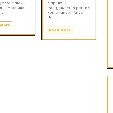
g kota Malawi,
siap untuk
ecil Mponusa
mengeluarkan potensi
h…
kemenangan Anda
dan…
 More
Read More