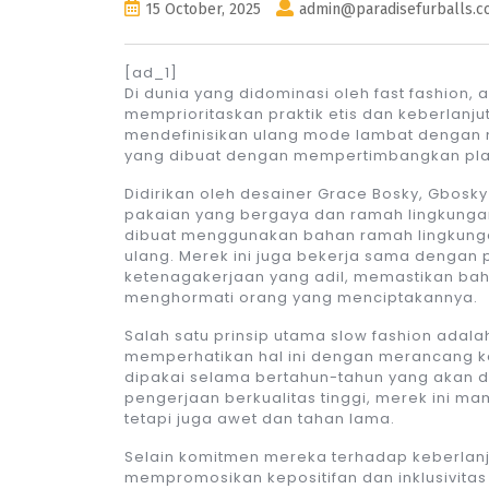
15 October, 2025
admin@paradisefurballs.
[ad_1]
Di dunia yang didominasi oleh fast fashion
memprioritaskan praktik etis dan keberlanj
mendefinisikan ulang mode lambat dengan m
yang dibuat dengan mempertimbangkan pla
Didirikan oleh desainer Grace Bosky, Gbos
pakaian yang bergaya dan ramah lingkunga
dibuat menggunakan bahan ramah lingkungan
ulang. Merek ini juga bekerja sama dengan
ketenagakerjaan yang adil, memastikan bah
menghormati orang yang menciptakannya.
Salah satu prinsip utama slow fashion adal
memperhatikan hal ini dengan merancang k
dipakai selama bertahun-tahun yang akan 
pengerjaan berkualitas tinggi, merek ini m
tetapi juga awet dan tahan lama.
Selain komitmen mereka terhadap keberlanju
mempromosikan kepositifan dan inklusivitas