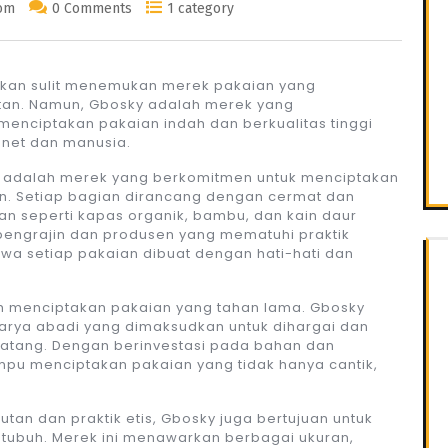
com
0 Comments
1 category
, akan sulit menemukan merek pakaian yang
utan. Namun, Gbosky adalah merek yang
enciptakan pakaian indah dan berkualitas tinggi
net dan manusia.
ky adalah merek yang berkomitmen untuk menciptakan
n. Setiap bagian dirancang dengan cermat dan
 seperti kapas organik, bambu, dan kain daur
 pengrajin dan produsen yang mematuhi praktik
wa setiap pakaian dibuat dengan hati-hati dan
ah menciptakan pakaian yang tahan lama. Gbosky
arya abadi yang dimaksudkan untuk dihargai dan
datang. Dengan berinvestasi pada bahan dan
ampu menciptakan pakaian yang tidak hanya cantik,
tan dan praktik etis, Gbosky juga bertujuan untuk
 tubuh. Merek ini menawarkan berbagai ukuran,