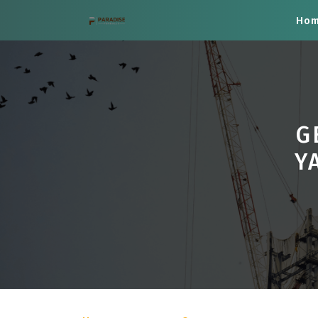
Skip
Ho
to
content
G
Y