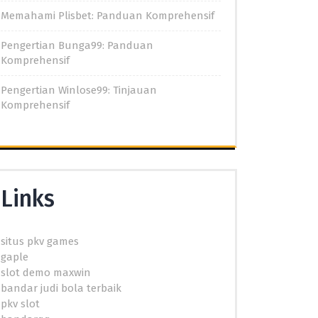
Memahami Plisbet: Panduan Komprehensif
Pengertian Bunga99: Panduan
Komprehensif
Pengertian Winlose99: Tinjauan
Komprehensif
Links
situs pkv games
gaple
slot demo maxwin
bandar judi bola terbaik
pkv slot