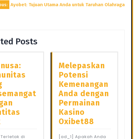
ous:
Ayobet: Tujuan Utama Anda untuk Taruhan Olahraga
ated Posts
nusa:
Melepaskan
unitas
Potensi
g
Kemenangan
semangat
Anda dengan
gan
Permainan
ntitas
Kasino
k
Oxibet88
 Terletak di
[ad_1] Apakah Anda