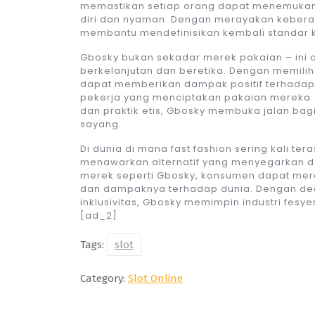
memastikan setiap orang dapat menemuka
diri dan nyaman. Dengan merayakan keber
membantu mendefinisikan kembali standar ke
Gbosky bukan sekadar merek pakaian – ini a
berkelanjutan dan beretika. Dengan memili
dapat memberikan dampak positif terhadap 
pekerja yang menciptakan pakaian mereka.
dan praktik etis, Gbosky membuka jalan bagi
sayang.
Di dunia di mana fast fashion sering kali te
menawarkan alternatif yang menyegarkan d
merek seperti Gbosky, konsumen dapat me
dan dampaknya terhadap dunia. Dengan dedi
inklusivitas, Gbosky memimpin industri fesy
[ad_2]
Tags:
slot
Category:
Slot Online