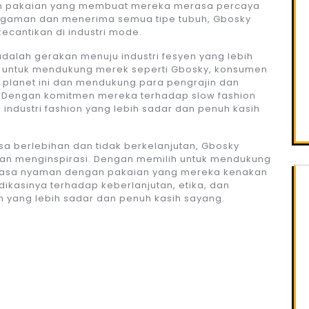
n pakaian yang membuat mereka merasa percaya
agaman dan menerima semua tipe tubuh, Gbosky
cantikan di industri mode.
dalah gerakan menuju industri fesyen yang lebih
h untuk mendukung merek seperti Gbosky, konsumen
planet ini dan mendukung para pengrajin dan
 Dengan komitmen mereka terhadap slow fashion
 industri fashion yang lebih sadar dan penuh kasih
rasa berlebihan dan tidak berkelanjutan, Gbosky
an menginspirasi. Dengan memilih untuk mendukung
rasa nyaman dengan pakaian yang mereka kenakan
kasinya terhadap keberlanjutan, etika, dan
en yang lebih sadar dan penuh kasih sayang.