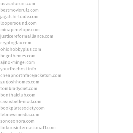
usvisaforum.com
bestmovierulz.com
jagalchi-trade.com
loopersound.com
minapenelope.com
justicereformalliance.com
cryptoglax.com
ohiohobbyplus.com
bogothemes.com
ajino-mingei.com
yourfreehost.info
cheapnorthfacejacketsm.com
gurjoshhomes.com
tombradydiet.com
bonthaiclub.com
casusbelli-mod.com
bookplatesociety.com
lebnewsmedia.com
sonosonora.com
linkuusinternasional1.com