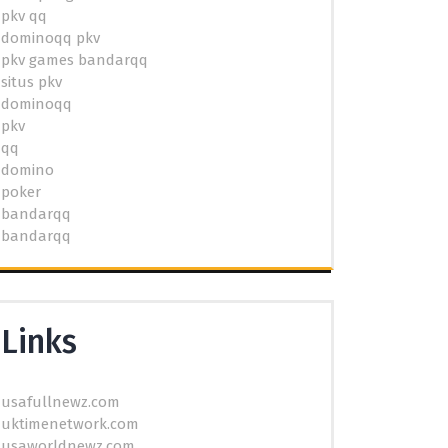
pkv qq
dominoqq pkv
pkv games bandarqq
situs pkv
dominoqq
pkv
qq
domino
poker
bandarqq
bandarqq
Links
usafullnewz.com
uktimenetwork.com
usaworldnewz.com