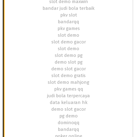
slot demo maxwin
bandar judi bola terbaik
pkv slot
bandarqq
pkv games
slot demo
slot demo gacor
slot demo
slot demo pg
demo slot pg
demo slot gacor
slot demo gratis
slot demo mahjong
pkv games qq
judi bola terpercaya
data keluaran hk
demo slot gacor
pg demo
dominoqq
bandarqq
poker online