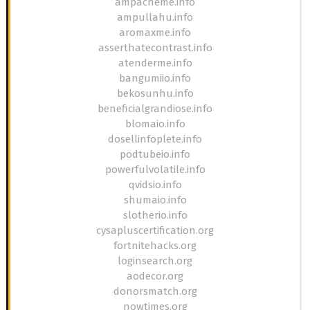
ampacheme.info
ampullahu.info
aromaxme.info
asserthatecontrast.info
atenderme.info
bangumiio.info
bekosunhu.info
beneficialgrandiose.info
blomaio.info
dosellinfoplete.info
podtubeio.info
powerfulvolatile.info
qvidsio.info
shumaio.info
slotherio.info
cysapluscertification.org
fortnitehacks.org
loginsearch.org
aodecor.org
donorsmatch.org
nowtimes.org