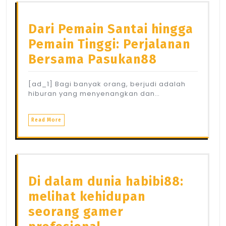
Dari Pemain Santai hingga
Pemain Tinggi: Perjalanan
Bersama Pasukan88
[ad_1] Bagi banyak orang, berjudi adalah
hiburan yang menyenangkan dan…
Read More
Di dalam dunia habibi88:
melihat kehidupan
seorang gamer