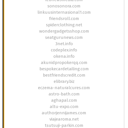
sonosonora.com
linkuusinternasional1.com
friendsroll.com
spiderclothing.net
wondergadgetsshop.com
seatgurunews.com
3net.info
codeplex.info
okena.info
akunidpropokerqq.com
bespokecardetailing.com
bestfriendscredit.com
elibrary.biz
eczema-naturalcures.com
astro-bath.com
aghapal.com
altu-expo.com
authorjennijames.com
viajearoma.net
tsutsuji-parkin.com