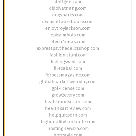
dattgen.com
didoivatnang.com
dogsbarks.com
dwmsoftwarehouse.com
enjoytroyjackson.com
epicaimbots.com
etech4news.com
expresspsychedelicsshop.com
fashionistani.com
feelingswed.com
firecabal.com
forbessmagazine.com
globalmarketlivetoday.com
gpl-license.com
grow2every.com
healthhousecare.com
healthkartreview.com
helpquitporn.com
highqualitybanknote.com
hostingnews24.com
hottstyle.com