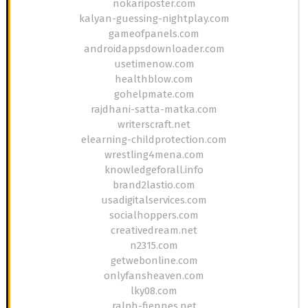
nokariposter.com
kalyan-guessing-nightplay.com
gameofpanels.com
androidappsdownloader.com
usetimenow.com
healthblow.com
gohelpmate.com
rajdhani-satta-matka.com
writerscraft.net
elearning-childprotection.com
wrestling4mena.com
knowledgeforall.info
brand2lastio.com
usadigitalservices.com
socialhoppers.com
creativedream.net
n2315.com
getwebonline.com
onlyfansheaven.com
lky08.com
ralph-fiennes.net