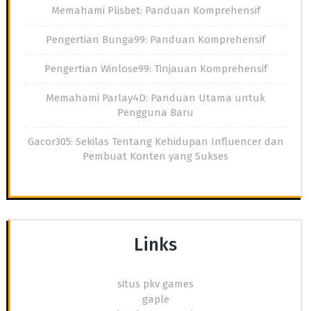
Memahami Plisbet: Panduan Komprehensif
Pengertian Bunga99: Panduan Komprehensif
Pengertian Winlose99: Tinjauan Komprehensif
Memahami Parlay4D: Panduan Utama untuk
Pengguna Baru
Gacor305: Sekilas Tentang Kehidupan Influencer dan
Pembuat Konten yang Sukses
Links
situs pkv games
gaple