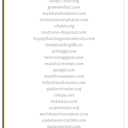
lucky77slot.org
growmefast.com
mahkotahokislot.com
onlinecancerpharm.com
ufalek.org
mattress-disposal.com
happyflooringandcabinets.com
bodybuildinglife.co
qrdoggy.com
technologygud.com
realshocknews.com
pickgb.com
healthmistakes.com
ksfashiondresses.com
patterntrader.org
cnhpa.net
sitalotus.com
supernotes.org
worldsportsempires.com
updatecentral360.com
katamastah.com