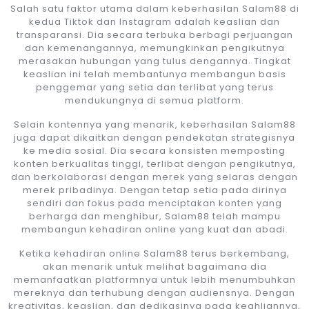
Salah satu faktor utama dalam keberhasilan Salam88 di
kedua Tiktok dan Instagram adalah keaslian dan
transparansi. Dia secara terbuka berbagi perjuangan
dan kemenangannya, memungkinkan pengikutnya
merasakan hubungan yang tulus dengannya. Tingkat
keaslian ini telah membantunya membangun basis
penggemar yang setia dan terlibat yang terus
mendukungnya di semua platform.
Selain kontennya yang menarik, keberhasilan Salam88
juga dapat dikaitkan dengan pendekatan strategisnya
ke media sosial. Dia secara konsisten memposting
konten berkualitas tinggi, terlibat dengan pengikutnya,
dan berkolaborasi dengan merek yang selaras dengan
merek pribadinya. Dengan tetap setia pada dirinya
sendiri dan fokus pada menciptakan konten yang
berharga dan menghibur, Salam88 telah mampu
membangun kehadiran online yang kuat dan abadi.
Ketika kehadiran online Salam88 terus berkembang,
akan menarik untuk melihat bagaimana dia
memanfaatkan platformnya untuk lebih menumbuhkan
mereknya dan terhubung dengan audiensnya. Dengan
kreativitas, keaslian, dan dedikasinya pada keahliannya,