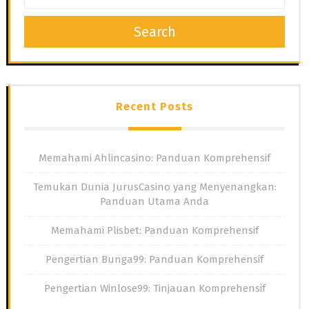
Search
Recent Posts
Memahami Ahlincasino: Panduan Komprehensif
Temukan Dunia JurusCasino yang Menyenangkan:
Panduan Utama Anda
Memahami Plisbet: Panduan Komprehensif
Pengertian Bunga99: Panduan Komprehensif
Pengertian Winlose99: Tinjauan Komprehensif