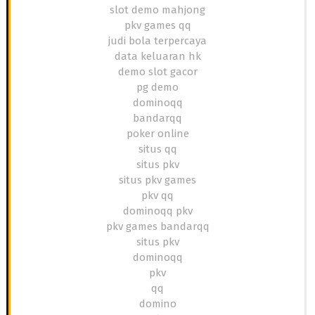
slot demo mahjong
pkv games qq
judi bola terpercaya
data keluaran hk
demo slot gacor
pg demo
dominoqq
bandarqq
poker online
situs qq
situs pkv
situs pkv games
pkv qq
dominoqq pkv
pkv games bandarqq
situs pkv
dominoqq
pkv
qq
domino