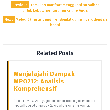
Post
Previous:
Temukan manfaat menggunakan Valbet
navigation
untuk kebutuhan taruhan online Anda
Next:
Melodi69: artis yang mengambil dunia musik dengan
badai
Related Posts
Menjelajahi Dampak
MPO212: Analisis
Komprehensif
[ad_1] MPO212, juga dikenal sebagai matriks
metalloproteinase-2, adalah enzim yang…