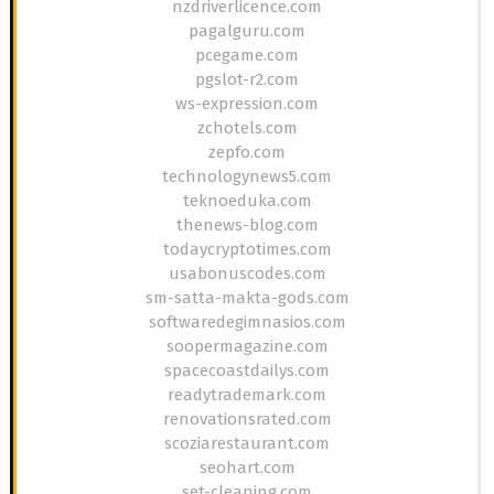
nzdriverlicence.com
pagalguru.com
pcegame.com
pgslot-r2.com
ws-expression.com
zchotels.com
zepfo.com
technologynews5.com
teknoeduka.com
thenews-blog.com
todaycryptotimes.com
usabonuscodes.com
sm-satta-makta-gods.com
softwaredegimnasios.com
soopermagazine.com
spacecoastdailys.com
readytrademark.com
renovationsrated.com
scoziarestaurant.com
seohart.com
set-cleaning.com