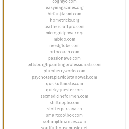
cogniyo.com
easymagazines.org
hirfanjilasmi.com
hometricks.org
leathercraftpro.com
microgridpower.org
mixiqo.com
needglobe.com
ortocoach.com
passionawe.com
pittsburghpaintingprofessionals.com
plumberryworks.com
psychoterapiawioletanowak.com
quickultimate.com
quirkyquester.com
sexmedicineformen.com
shiftripple.com
slotterpercaya.co
smartcoolbox.com
sohanjitfinances.com
soulfulhousemusic.net