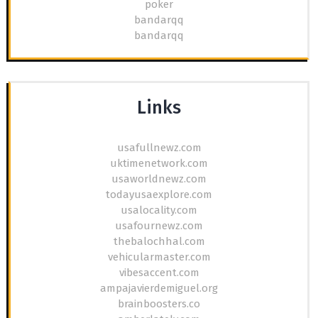
poker
bandarqq
bandarqq
Links
usafullnewz.com
uktimenetwork.com
usaworldnewz.com
todayusaexplore.com
usalocality.com
usafournewz.com
thebalochhal.com
vehicularmaster.com
vibesaccent.com
ampajavierdemiguel.org
brainboosters.co