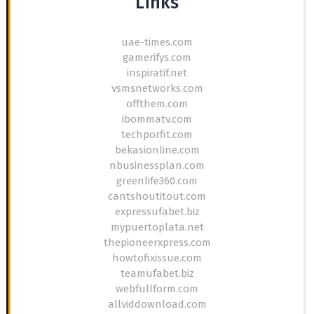
Links
uae-times.com
gamerifys.com
inspiratif.net
vsmsnetworks.com
offthem.com
ibommatv.com
techporfit.com
bekasionline.com
nbusinessplan.com
greenlife360.com
cantshoutitout.com
expressufabet.biz
mypuertoplata.net
thepioneerxpress.com
howtofixissue.com
teamufabet.biz
webfullform.com
allviddownload.com