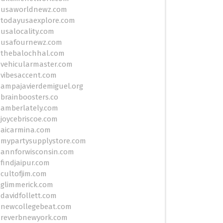
usaworldnewz.com
todayusaexplore.com
usalocality.com
usafournewz.com
thebalochhal.com
vehicularmaster.com
vibesaccent.com
ampajavierdemiguel.org
brainboosters.co
amberlately.com
joycebriscoe.com
aicarmina.com
mypartysupplystore.com
annforwisconsin.com
findjaipur.com
cultofjim.com
glimmerick.com
davidfollett.com
newcollegebeat.com
reverbnewyork.com