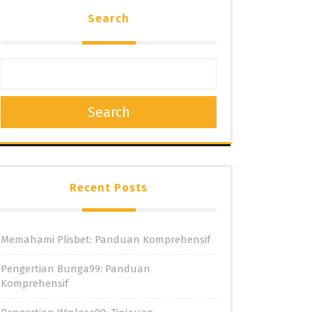
Search
Search
Recent Posts
Memahami Plisbet: Panduan Komprehensif
Pengertian Bunga99: Panduan
Komprehensif