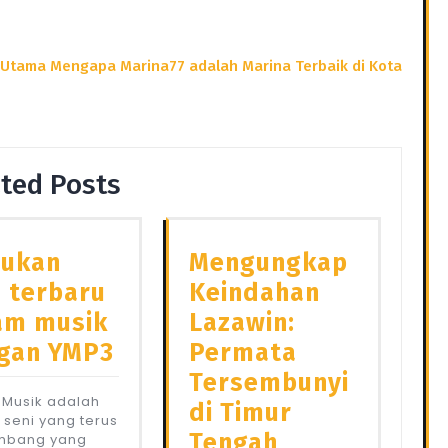
 Utama Mengapa Marina77 adalah Marina Terbaik di Kota
ated Posts
ukan
Mengungkap
n terbaru
Keindahan
am musik
Lazawin:
gan YMP3
Permata
Tersembunyi
 Musik adalah
di Timur
 seni yang terus
Tengah
mbang yang