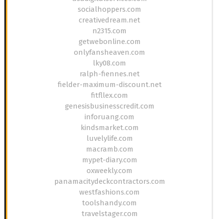
socialhoppers.com
creativedream.net
n2315.com
getwebonline.com
onlyfansheaven.com
lky08.com
ralph-fiennes.net
fielder-maximum-discount.net
fitfllex.com
genesisbusinesscredit.com
inforuang.com
kindsmarket.com
luvelylife.com
macramb.com
mypet-diary.com
oxweekly.com
panamacitydeckcontractors.com
westfashions.com
toolshandy.com
travelstager.com