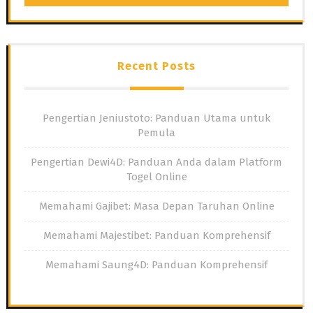
Recent Posts
Pengertian Jeniustoto: Panduan Utama untuk
Pemula
Pengertian Dewi4D: Panduan Anda dalam Platform
Togel Online
Memahami Gajibet: Masa Depan Taruhan Online
Memahami Majestibet: Panduan Komprehensif
Memahami Saung4D: Panduan Komprehensif