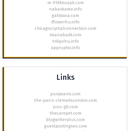
m-918kissapk.com
nabavkame.info
gakbiasa.com
iflowerhu.info
chicagocrystalconnection.com
imanabadii.com
trilipohu.info
appruptio.info
Links
punjwanis.com
the-parcs-clematiscondos.com
jusu-gb.com
thecarepet.com
blogwriterplus.com
guestpostingseo.com