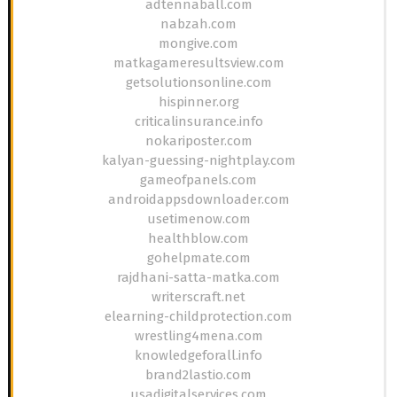
adtennaball.com
nabzah.com
mongive.com
matkagameresultsview.com
getsolutionsonline.com
hispinner.org
criticalinsurance.info
nokariposter.com
kalyan-guessing-nightplay.com
gameofpanels.com
androidappsdownloader.com
usetimenow.com
healthblow.com
gohelpmate.com
rajdhani-satta-matka.com
writerscraft.net
elearning-childprotection.com
wrestling4mena.com
knowledgeforall.info
brand2lastio.com
usadigitalservices.com