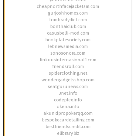
cheapnorthfacejacketsm.com
gurjoshhomes.com
tombradydiet.com
bonthaiclub.com
casusbelli-mod.com
bookplatesociety.com
lebnewsmedia.com
sonosonora.com
linkuusinternasional1.com
friendsroll.com
spiderclothing.net
wondergadgetsshop.com
seatgurunews.com
3net.info
codeplex.info
okena.info
akunidpropokerqq.com
bespokecardetailing.com
bestfriendscredit.com
elibrary.biz