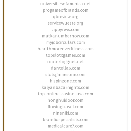
universitiesofamerica.net
progameofbrands.com
qbreview.org
servicewueste.org
zippyrevs.com
matkanumbernow.com
myjobcirculars.com
healthmoreoverfitness.com
topslotxgames.com
routerloggnet.net
dantella6.com
slotsgamesone.com
hispinzone.com
kalyanbazarnights.com
top-online-casino-usa.com
honghuidoor.com
flowingtravel.com
nineniki.com
brandiospecialists.com
medicalcare7.com