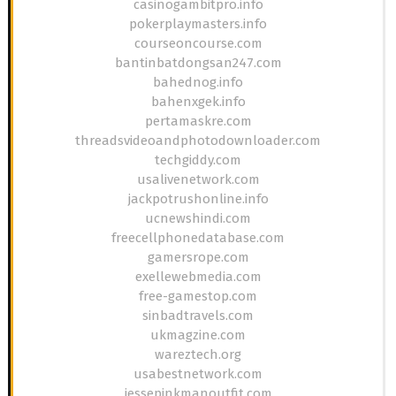
casinogambitpro.info
pokerplaymasters.info
courseoncourse.com
bantinbatdongsan247.com
bahednog.info
bahenxgek.info
pertamaskre.com
threadsvideoandphotodownloader.com
techgiddy.com
usalivenetwork.com
jackpotrushonline.info
ucnewshindi.com
freecellphonedatabase.com
gamersrope.com
exellewebmedia.com
free-gamestop.com
sinbadtravels.com
ukmagzine.com
wareztech.org
usabestnetwork.com
jessepinkmanoutfit.com