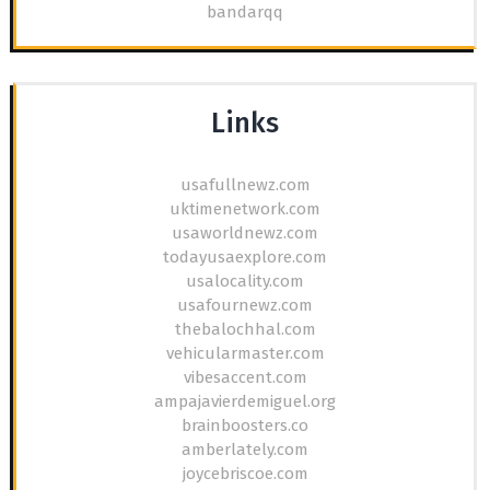
bandarqq
Links
usafullnewz.com
uktimenetwork.com
usaworldnewz.com
todayusaexplore.com
usalocality.com
usafournewz.com
thebalochhal.com
vehicularmaster.com
vibesaccent.com
ampajavierdemiguel.org
brainboosters.co
amberlately.com
joycebriscoe.com