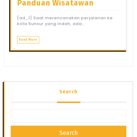
Panduan Wisatawan
[ad_1] Saat merencanakan perjalanan ke
kota 5unsur yang indah, ada…
Read More
Search
Search