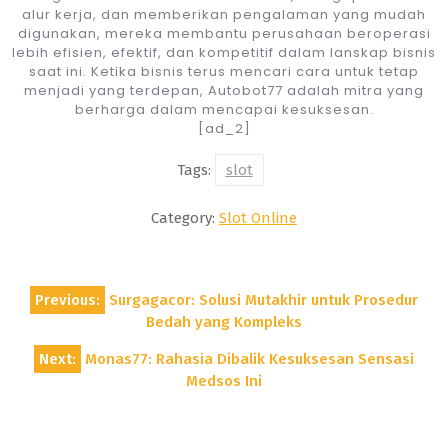
alur kerja, dan memberikan pengalaman yang mudah
digunakan, mereka membantu perusahaan beroperasi
lebih efisien, efektif, dan kompetitif dalam lanskap bisnis
saat ini. Ketika bisnis terus mencari cara untuk tetap
menjadi yang terdepan, Autobot77 adalah mitra yang
berharga dalam mencapai kesuksesan.
[ad_2]
Tags:
slot
Category:
Slot Online
Post
Previous:
Surgagacor: Solusi Mutakhir untuk Prosedur
navigation
Bedah yang Kompleks
Next:
Monas77: Rahasia Dibalik Kesuksesan Sensasi
Medsos Ini