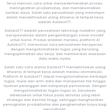
terus mencari cara untuk menyederhanakan proses,
meningkatkan produktivitas, dan memaksimalkan
sumber daya. Salah satu perusahaan yang memimpin
dalam mendefinisikan ulang efisiensi di tempat kerja
adalah Autobot77.
Autobot77 adalah perusahaan teknologi mutakhir yang
berspesialisasi dalam pengembangan solusi inovatif
untuk bisnis. Produk andalan mereka, platform AI
Autobot77, merevolusi cara perusahaan beroperasi
dengan mengotomatiskan tugas yang berulang,
mengoptimalkan alur kerja, dan memberikan wawasan
data waktu nyata.
Salah satu cara utama Autobot77 mendefinisikan ulang
efisiensi di tempat kerja adalah melalui otomatisasi.
Platform AI Autobot77 dapat mengotomatiskan berbagai
tugas, mulai dari entri data dan manajemen file hingga
layanan pelanggan dan kampanye pemasaran. Dengan
mengotomatiskan tugas-tugas ini, karyawan
dibebaskan untuk fokus pada aktivitas yang lebih
strategis dan bernilai tinggi, sehingga menghasilkan
peningkatan produktivitas dan penghematan biaya bagi
perusahaan.