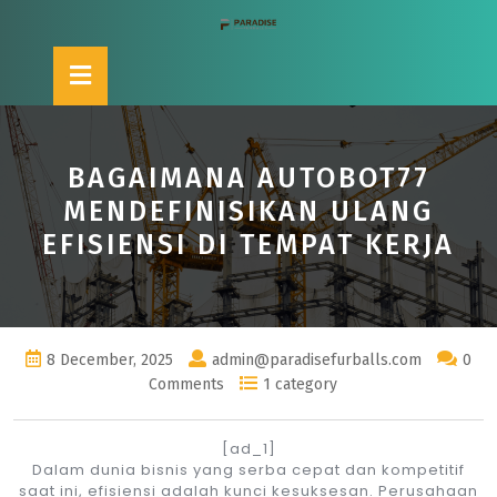
Skip
to
content
Open
Button
BAGAIMANA AUTOBOT77
MENDEFINISIKAN ULANG
EFISIENSI DI TEMPAT KERJA
8 December, 2025
admin@paradisefurballs.com
0
Comments
1 category
[ad_1]
Dalam dunia bisnis yang serba cepat dan kompetitif
saat ini, efisiensi adalah kunci kesuksesan. Perusahaan