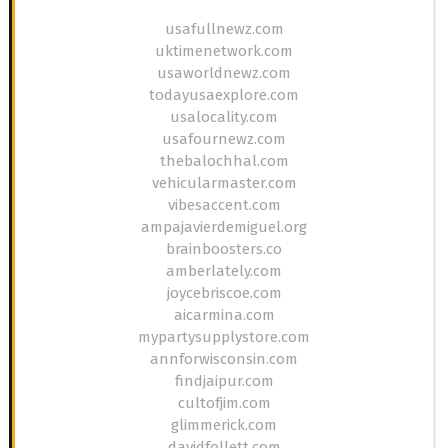
usafullnewz.com
uktimenetwork.com
usaworldnewz.com
todayusaexplore.com
usalocality.com
usafournewz.com
thebalochhal.com
vehicularmaster.com
vibesaccent.com
ampajavierdemiguel.org
brainboosters.co
amberlately.com
joycebriscoe.com
aicarmina.com
mypartysupplystore.com
annforwisconsin.com
findjaipur.com
cultofjim.com
glimmerick.com
davidfollett.com