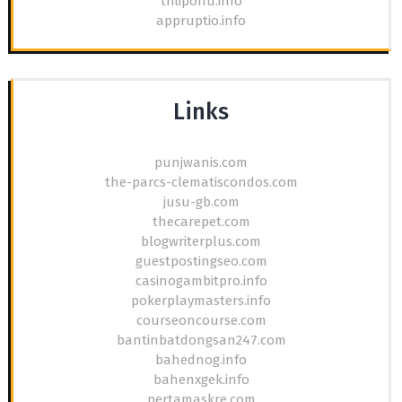
trilipohu.info
appruptio.info
Links
punjwanis.com
the-parcs-clematiscondos.com
jusu-gb.com
thecarepet.com
blogwriterplus.com
guestpostingseo.com
casinogambitpro.info
pokerplaymasters.info
courseoncourse.com
bantinbatdongsan247.com
bahednog.info
bahenxgek.info
pertamaskre.com