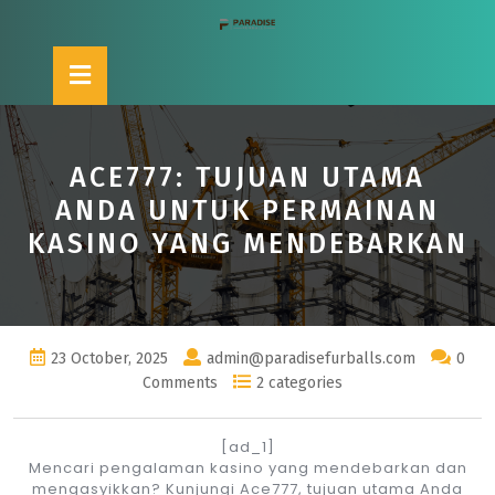
Skip
to
content
Open
Button
ACE777: TUJUAN UTAMA
ANDA UNTUK PERMAINAN
KASINO YANG MENDEBARKAN
23 October, 2025
admin@paradisefurballs.com
0
Comments
2 categories
[ad_1]
Mencari pengalaman kasino yang mendebarkan dan
mengasyikkan? Kunjungi Ace777, tujuan utama Anda