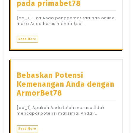
pada primabet78
[ad_1] Jika Anda penggemar taruhan online,
maka Anda harus memeriksa…
Read More
Bebaskan Potensi
Kemenangan Anda dengan
ArmorBet78
[ad_1] Apakah Anda lelah merasa tidak
mencapai potensi maksimal Anda?…
Read More