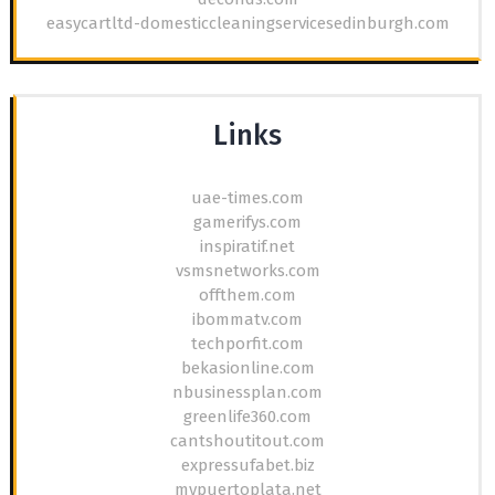
easycartltd-domesticcleaningservicesedinburgh.com
Links
uae-times.com
gamerifys.com
inspiratif.net
vsmsnetworks.com
offthem.com
ibommatv.com
techporfit.com
bekasionline.com
nbusinessplan.com
greenlife360.com
cantshoutitout.com
expressufabet.biz
mypuertoplata.net