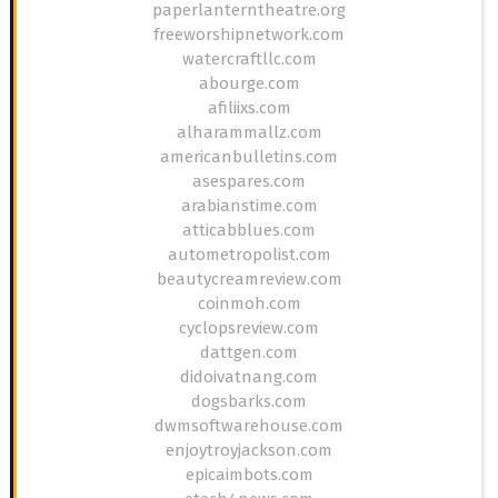
paperlanterntheatre.org
freeworshipnetwork.com
watercraftllc.com
abourge.com
afiliixs.com
alharammallz.com
americanbulletins.com
asespares.com
arabianstime.com
atticabblues.com
autometropolist.com
beautycreamreview.com
coinmoh.com
cyclopsreview.com
dattgen.com
didoivatnang.com
dogsbarks.com
dwmsoftwarehouse.com
enjoytroyjackson.com
epicaimbots.com