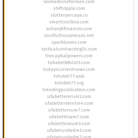
sexmedicineformen.com
shiftripple.com
slotterpercaya.co
smartcoolbox.com
sohanjitfinances.com
soulfulhousemusic.net
sparklooms.com
tacticalcontractingllc.com
thecapitalpowers.com
tobabet88slot3.com
todayscurrentnews.com
totobet77.asia
totobet77.org
trendingpublication.com
ufabettererum3.com
ufabettermentm4.com
ufabettersum7.com
ufabettinwm7.com
ufabettinwum3.com
ufabetunitedm3.com
ufabetunitedm7.com