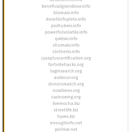
beneficialgrandiose.info
blomaio.info
dosellinfoplete.info
podtubeio.info
powerfulvolatile.info
qvidsio.info
shumaio.info
slotherio.info
cysapluscertification.org
fortnitehacks.org
loginsearch.org
aodecor.org
donorsmatch.org
nowtimes.org
casinoeing.org
livemocha.biz
streetlife.biz
hyves.biz
enoughinfo.net
pinhive.net