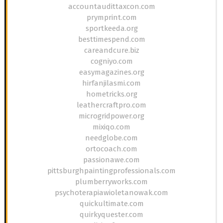
accountaudittaxcon.com
prymprint.com
sportkeeda.org
besttimespend.com
careandcure.biz
cogniyo.com
easymagazines.org
hirfanjilasmi.com
hometricks.org
leathercraftpro.com
microgridpower.org
mixiqo.com
needglobe.com
ortocoach.com
passionawe.com
pittsburghpaintingprofessionals.com
plumberryworks.com
psychoterapiawioletanowak.com
quickultimate.com
quirkyquester.com