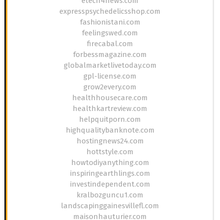
etech4news.com
expresspsychedelicsshop.com
fashionistani.com
feelingswed.com
firecabal.com
forbessmagazine.com
globalmarketlivetoday.com
gpl-license.com
grow2every.com
healthhousecare.com
healthkartreview.com
helpquitporn.com
highqualitybanknote.com
hostingnews24.com
hottstyle.com
howtodiyanything.com
inspiringearthlings.com
investindependent.com
kralbozguncu1.com
landscapinggainesvillefl.com
maisonhauturier.com