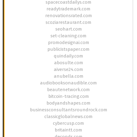
spacecoastdailys.com
readytrademark.com
renovationsrated.com
scoziarestaurant.com
seohart.com
set-cleaning.com
promodesignai.com
publicistspaper.com
quindaily.com
abosulte.com
aiverse24.com
anubella.com
audiobooksonaudible.com
beautenetwork.com
bitcoin-tracing.com
bodyandshapes.com
businessconsultantsroundrock.com
classicglobalnews.com
cybercusp.com
britaintt.com
deconds.com