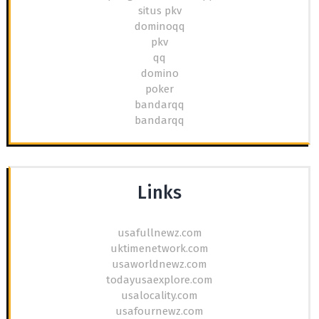
situs pkv
dominoqq
pkv
qq
domino
poker
bandarqq
bandarqq
Links
usafullnewz.com
uktimenetwork.com
usaworldnewz.com
todayusaexplore.com
usalocality.com
usafournewz.com