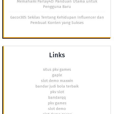
Memahami Parlay4D: Panduan Utama untuk
Pengguna Baru
Gacor305: Sekilas Tentang Kehidupan Influencer dan
Pembuat Konten yang Sukses
Links
situs pkv games
gaple
slot demo maxwin
bandar judi bola terbaik
pkv slot
bandarqq
pkv games
slot demo