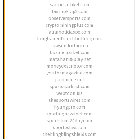
saung-artikel.com
fasthokivip2.com
observersports.com
cryptominingplus.com
aquinoticiaspe.com
longhairedfrenchbulldog.com
lawyersforhire.co
businemarket.com
matahari88play.net
moneydescriptor.com
youthsmagazine.com
painaidee.net
sportsdarkest.com
webtoon.biz
thesportswires.com
hyungpro.com
sportingnewsnet.com
sportstime24day.com
sporteslive.com
theblingblingshields.com