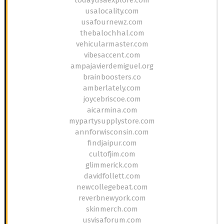
usalocality.com
usafournewz.com
thebalochhal.com
vehicularmaster.com
vibesaccent.com
ampajavierdemiguel.org
brainboosters.co
amberlately.com
joycebriscoe.com
aicarmina.com
mypartysupplystore.com
annforwisconsin.com
findjaipur.com
cultofjim.com
glimmerick.com
davidfollett.com
newcollegebeat.com
reverbnewyork.com
skinmerch.com
usvisaforum.com