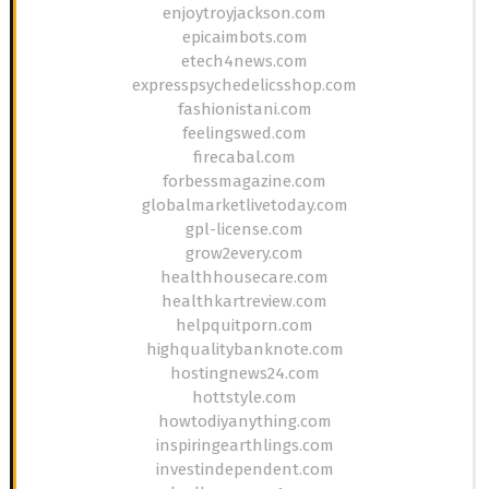
enjoytroyjackson.com
epicaimbots.com
etech4news.com
expresspsychedelicsshop.com
fashionistani.com
feelingswed.com
firecabal.com
forbessmagazine.com
globalmarketlivetoday.com
gpl-license.com
grow2every.com
healthhousecare.com
healthkartreview.com
helpquitporn.com
highqualitybanknote.com
hostingnews24.com
hottstyle.com
howtodiyanything.com
inspiringearthlings.com
investindependent.com