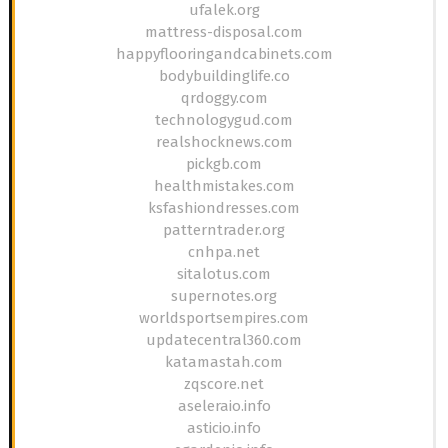
ufalek.org
mattress-disposal.com
happyflooringandcabinets.com
bodybuildinglife.co
qrdoggy.com
technologygud.com
realshocknews.com
pickgb.com
healthmistakes.com
ksfashiondresses.com
patterntrader.org
cnhpa.net
sitalotus.com
supernotes.org
worldsportsempires.com
updatecentral360.com
katamastah.com
zqscore.net
aseleraio.info
asticio.info