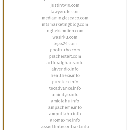
justintv10.com
lawyerule.com
mediamingleseaco.com
mtsmarketingblog.com
nghekiemtien.com
wasirku.com
tejas24.com
poolturbo.com
prachestait.com
artforafghans.info
airvendio.info
healthexe.info
puretecx.info
tecadvance.info
aminityio.info
amiolahu.info
ampacheme.info
ampullahu.info
aromaxme.info
asserthatecontrast.info