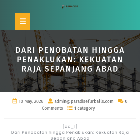
Skip
to
content
Open
Button
DARI PENOBATAN HINGGA
PENAKLUKAN: KEKUATAN
RAJA SEPANJANG ABAD
10 May, 2026
admin@paradisefurballs.com
0
Comments
1 category
[ad_1]
Dari Penobatan hingga Penaklukan: Kekuatan Raja
Sepanjang Abad