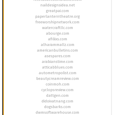
naildesignsidea.net
greatpai.com
paperlanterntheatre.org
freeworshipnetwork.com
watercraftllc.com
abourge.com
afiliixs.com
alharammallz.com
americanbulletins.com
asespares.com
arabianstime.com
atticabblues.com
autometropolist.com
beautycreamreview.com
coinmoh.com
cyclopsreview.com
dattgen.com
didoivatnang.com
dogsbarks.com
dwmsoftwarehouse.com