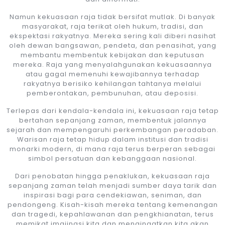
Namun kekuasaan raja tidak bersifat mutlak. Di banyak
masyarakat, raja terikat oleh hukum, tradisi, dan
ekspektasi rakyatnya. Mereka sering kali diberi nasihat
oleh dewan bangsawan, pendeta, dan penasihat, yang
membantu membentuk kebijakan dan keputusan
mereka. Raja yang menyalahgunakan kekuasaannya
atau gagal memenuhi kewajibannya terhadap
rakyatnya berisiko kehilangan tahtanya melalui
pemberontakan, pembunuhan, atau deposisi.
Terlepas dari kendala-kendala ini, kekuasaan raja tetap
bertahan sepanjang zaman, membentuk jalannya
sejarah dan mempengaruhi perkembangan peradaban.
Warisan raja tetap hidup dalam institusi dan tradisi
monarki modern, di mana raja terus berperan sebagai
simbol persatuan dan kebanggaan nasional.
Dari penobatan hingga penaklukan, kekuasaan raja
sepanjang zaman telah menjadi sumber daya tarik dan
inspirasi bagi para cendekiawan, seniman, dan
pendongeng. Kisah-kisah mereka tentang kemenangan
dan tragedi, kepahlawanan dan pengkhianatan, terus
memikat imajinasi kita dan mengingatkan kita akan