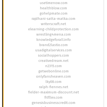
usetimenow.com
healthblow.com
gohelpmate.com
rajdhani-satta-matka.com
writerscraft.net
elearning-childprotection.com
wrestling4mena.com
knowledgeforall.info
brand2lastio.com
usadigitalservices.com
socialhoppers.com
creativedream.net
n2315.com
getwebonline.com
onlyfansheaven.com
lky08.com
ralph-fiennes.net
fielder-maximum-discount.net
fitfllex.com
genesisbusinesscredit.com