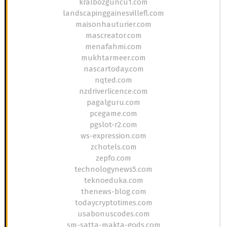
kralbozguncu1.com
landscapinggainesvillefl.com
maisonhauturier.com
mascreator.com
menafahmi.com
mukhtarmeer.com
nascartoday.com
nqted.com
nzdriverlicence.com
pagalguru.com
pcegame.com
pgslot-r2.com
ws-expression.com
zchotels.com
zepfo.com
technologynews5.com
teknoeduka.com
thenews-blog.com
todaycryptotimes.com
usabonuscodes.com
sm-satta-makta-gods.com