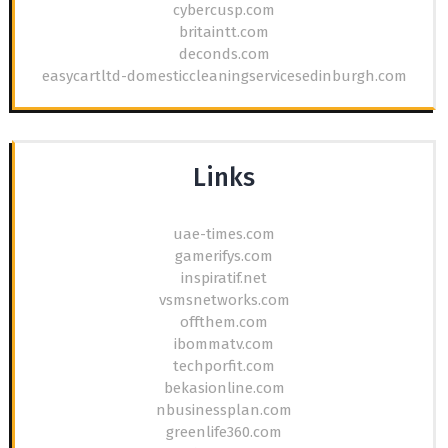
cybercusp.com
britaintt.com
deconds.com
easycartltd-domesticcleaningservicesedinburgh.com
Links
uae-times.com
gamerifys.com
inspiratif.net
vsmsnetworks.com
offthem.com
ibommatv.com
techporfit.com
bekasionline.com
nbusinessplan.com
greenlife360.com