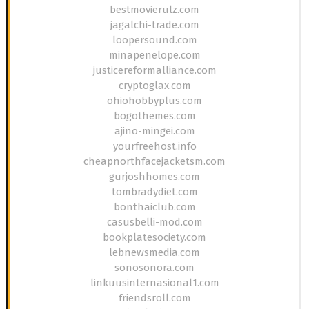
bestmovierulz.com
jagalchi-trade.com
loopersound.com
minapenelope.com
justicereformalliance.com
cryptoglax.com
ohiohobbyplus.com
bogothemes.com
ajino-mingei.com
yourfreehost.info
cheapnorthfacejacketsm.com
gurjoshhomes.com
tombradydiet.com
bonthaiclub.com
casusbelli-mod.com
bookplatesociety.com
lebnewsmedia.com
sonosonora.com
linkuusinternasional1.com
friendsroll.com