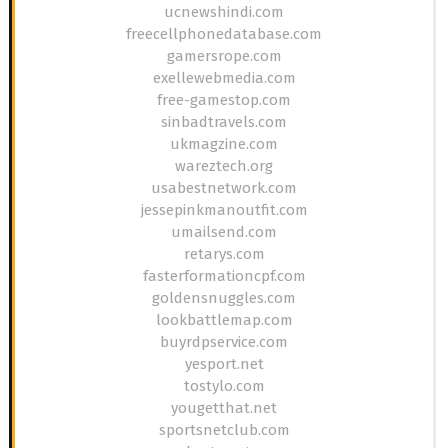
ucnewshindi.com
freecellphonedatabase.com
gamersrope.com
exellewebmedia.com
free-gamestop.com
sinbadtravels.com
ukmagzine.com
wareztech.org
usabestnetwork.com
jessepinkmanoutfit.com
umailsend.com
retarys.com
fasterformationcpf.com
goldensnuggles.com
lookbattlemap.com
buyrdpservice.com
yesport.net
tostylo.com
yougetthat.net
sportsnetclub.com