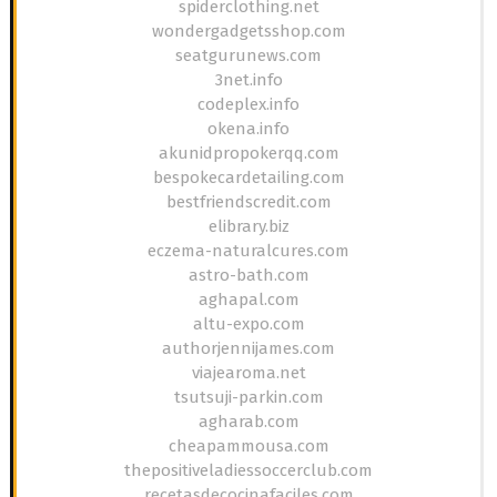
spiderclothing.net
wondergadgetsshop.com
seatgurunews.com
3net.info
codeplex.info
okena.info
akunidpropokerqq.com
bespokecardetailing.com
bestfriendscredit.com
elibrary.biz
eczema-naturalcures.com
astro-bath.com
aghapal.com
altu-expo.com
authorjennijames.com
viajearoma.net
tsutsuji-parkin.com
agharab.com
cheapammousa.com
thepositiveladiessoccerclub.com
recetasdecocinafaciles.com