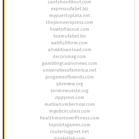
cantshoutitout.com
expressufabet.biz
mypuertoplata.net
thepioneerxpress.com
howtofixissue.com
teamufabet.biz
webfullform.com
allviddownload.com
decorsmag.com
gamblingcasinonews.com
universitiesofamerica.net
progameofbrands.com
qbreview.org
servicewueste.org
zippyrevs.com
matkanumbernow.com
myjobcirculars.com
healthmoreoverfitness.com
topslotxgames.com
routerloggnet.net
dantella6.com