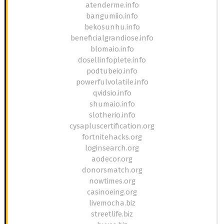
atenderme.info
bangumiio.info
bekosunhu.info
beneficialgrandiose.info
blomaio.info
dosellinfoplete.info
podtubeio.info
powerfulvolatile.info
qvidsio.info
shumaio.info
slotherio.info
cysapluscertification.org
fortnitehacks.org
loginsearch.org
aodecor.org
donorsmatch.org
nowtimes.org
casinoeing.org
livemocha.biz
streetlife.biz