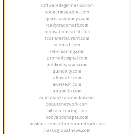
softwaredegimnasios.com
soopermagazine.com
spacecoastdailys.com
readytrademark.com
renovationsrated.com
scoziarestaurant.com
seohart.com
set-cleaning.com
promodesignai.com
publicistspaper.com
quindaily.com
abosulte.com
aiverse24.com
anubella.com
audiobooksonaudible.com
beautenetwork.com
bitcoin-tracing.com
bodyandshapes.com
businessconsultantsroundrock.com
classicglobalnews.com