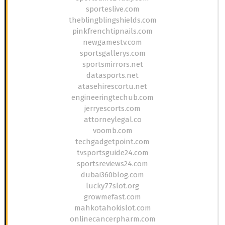
sporteslive.com
theblingblingshields.com
pinkfrenchtipnails.com
newgamestv.com
sportsgallerys.com
sportsmirrors.net
datasports.net
atasehirescortu.net
engineeringtechub.com
jerryescorts.com
attorneylegal.co
voomb.com
techgadgetpoint.com
tvsportsguide24.com
sportsreviews24.com
dubai360blog.com
lucky77slot.org
growmefast.com
mahkotahokislot.com
onlinecancerpharm.com