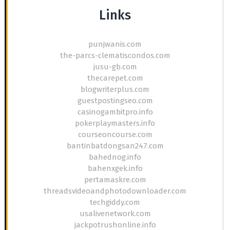
Links
punjwanis.com
the-parcs-clematiscondos.com
jusu-gb.com
thecarepet.com
blogwriterplus.com
guestpostingseo.com
casinogambitpro.info
pokerplaymasters.info
courseoncourse.com
bantinbatdongsan247.com
bahednog.info
bahenxgek.info
pertamaskre.com
threadsvideoandphotodownloader.com
techgiddy.com
usalivenetwork.com
jackpotrushonline.info