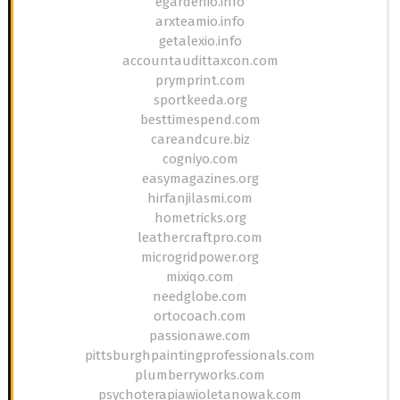
egardenio.info
arxteamio.info
getalexio.info
accountaudittaxcon.com
prymprint.com
sportkeeda.org
besttimespend.com
careandcure.biz
cogniyo.com
easymagazines.org
hirfanjilasmi.com
hometricks.org
leathercraftpro.com
microgridpower.org
mixiqo.com
needglobe.com
ortocoach.com
passionawe.com
pittsburghpaintingprofessionals.com
plumberryworks.com
psychoterapiawioletanowak.com