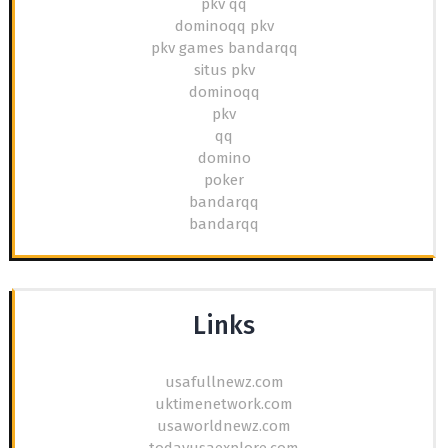
pkv qq
dominoqq pkv
pkv games bandarqq
situs pkv
dominoqq
pkv
qq
domino
poker
bandarqq
bandarqq
Links
usafullnewz.com
uktimenetwork.com
usaworldnewz.com
todayusaexplore.com