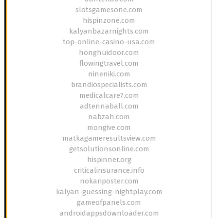
slotsgamesone.com
hispinzone.com
kalyanbazarnights.com
top-online-casino-usa.com
honghuidoor.com
flowingtravel.com
nineniki.com
brandiospecialists.com
medicalcare7.com
adtennaball.com
nabzah.com
mongive.com
matkagameresultsview.com
getsolutionsonline.com
hispinner.org
criticalinsurance.info
nokariposter.com
kalyan-guessing-nightplay.com
gameofpanels.com
androidappsdownloader.com