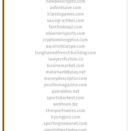
newbestcrypto.com
oxfordsave.com
iclassicgames.com
saung-artikel.com
fasthokivip2.com
observersports.com
cryptominingplus.com
aquinoticiaspe.com
longhairedfrenchbulldog.com
lawyersforhire.co
businemarket.com
matahari88play.net
moneydescriptor.com
youthsmagazine.com
painaidee.net
sportsdarkest.com
webtoon.biz
thesportswires.com
hyungpro.com
sportingnewsnet.com
sportstime24day.com