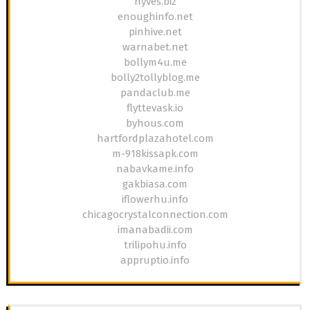
hyves.biz
enoughinfo.net
pinhive.net
warnabet.net
bollym4u.me
bolly2tollyblog.me
pandaclub.me
flyttevask.io
byhous.com
hartfordplazahotel.com
m-918kissapk.com
nabavkame.info
gakbiasa.com
iflowerhu.info
chicagocrystalconnection.com
imanabadii.com
trilipohu.info
appruptio.info