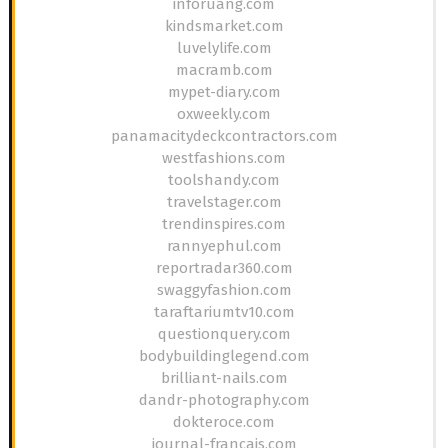
inforuang.com
kindsmarket.com
luvelylife.com
macramb.com
mypet-diary.com
oxweekly.com
panamacitydeckcontractors.com
westfashions.com
toolshandy.com
travelstager.com
trendinspires.com
rannyephul.com
reportradar360.com
swaggyfashion.com
taraftariumtv10.com
questionquery.com
bodybuildinglegend.com
brilliant-nails.com
dandr-photography.com
dokteroce.com
journal-francais.com